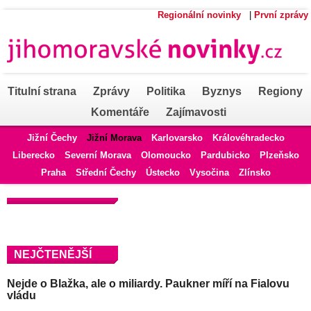
Regionální novinky
|
První zprávy
Titulní strana
Zprávy
Politika
Byznys
Regiony
Komentáře
Zajímavosti
Jižní Čechy
Jižní Morava
Karlovarsko
Královéhradecko
Liberecko
Severní Morava
Olomoucko
Pardubicko
Plzeňsko
Praha
Střední Čechy
Ústecko
Vysočina
Zlínsko
NEJČTENĚJŠÍ
Nejde o Blažka, ale o miliardy. Paukner míří na Fialovu
vládu