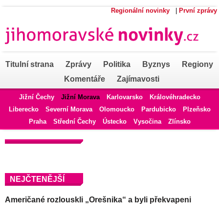
Regionální novinky
|
První zprávy
Titulní strana
Zprávy
Politika
Byznys
Regiony
Komentáře
Zajímavosti
Jižní Čechy
Jižní Morava
Karlovarsko
Královéhradecko
Liberecko
Severní Morava
Olomoucko
Pardubicko
Plzeňsko
Praha
Střední Čechy
Ústecko
Vysočina
Zlínsko
NEJČTENĚJŠÍ
Američané rozlouskli „Orešnika“ a byli překvapeni