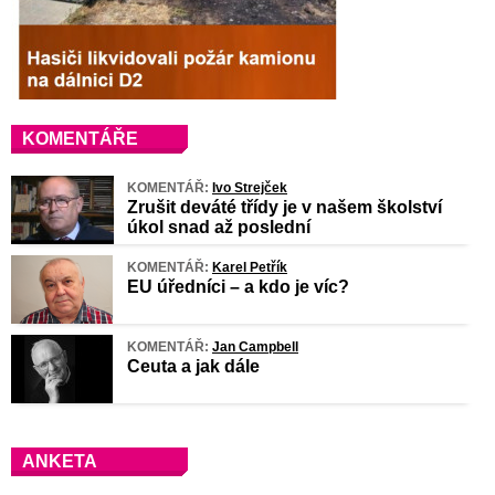
KOMENTÁŘE
KOMENTÁŘ:
Ivo Strejček
Zrušit deváté třídy je v našem školství
úkol snad až poslední
KOMENTÁŘ:
Karel Petřík
EU úředníci – a kdo je víc?
KOMENTÁŘ:
Jan Campbell
Ceuta a jak dále
ANKETA