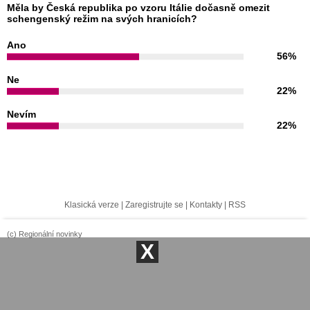
Měla by Česká republika po vzoru Itálie dočasně omezit
schengenský režim na svých hranicích?
Ano
56%
Ne
22%
Nevím
22%
Klasická verze
|
Zaregistrujte se
|
Kontakty
|
RSS
(c) Regionální novinky
X