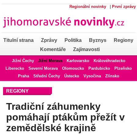
Regionální novinky
|
První zprávy
Titulní strana
Zprávy
Politika
Byznys
Regiony
Komentáře
Zajímavosti
Jižní Čechy
Jižní Morava
Karlovarsko
Královéhradecko
Liberecko
Severní Morava
Olomoucko
Pardubicko
Plzeňsko
Praha
Střední Čechy
Ústecko
Vysočina
Zlínsko
REGIONY
Tradiční záhumenky
pomáhají ptákům přežít v
zemědělské krajině