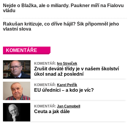
Nejde o Blažka, ale o miliardy. Paukner míří na Fialovu
vládu
Rakušan kritizuje, co dříve hájil? Šik připomněl jeho
vlastní slova
KOMENTÁŘE
KOMENTÁŘ:
Ivo Strejček
Zrušit deváté třídy je v našem školství
úkol snad až poslední
KOMENTÁŘ:
Karel Petřík
EU úředníci – a kdo je víc?
KOMENTÁŘ:
Jan Campbell
Ceuta a jak dále