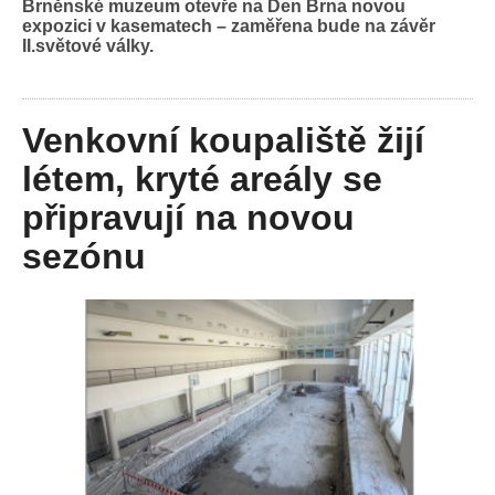
Brněnské muzeum otevře na Den Brna novou
expozici v kasematech – zaměřena bude na závěr
II.světové války.
Venkovní koupaliště žijí
létem, kryté areály se
připravují na novou
sezónu