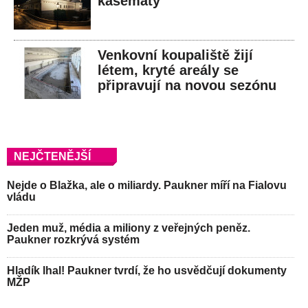
kasematy
Venkovní koupaliště žijí
létem, kryté areály se
připravují na novou sezónu
NEJČTENĚJŠÍ
Nejde o Blažka, ale o miliardy. Paukner míří na Fialovu
vládu
Jeden muž, média a miliony z veřejných peněz.
Paukner rozkrývá systém
Hladík lhal! Paukner tvrdí, že ho usvědčují dokumenty
MŽP