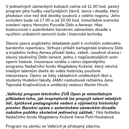
V jedinečných zámeckých kulisách začne od 11.00 hod. pestrý
program plný hudby nejrůznějších žánrů, tance i divadla, který
představí více než dvě desítky souborů z celého regionu. Jeho
vrcholem bude od 17.00 a od 20.00 hod. mimořádné scénické
uvedení opery Henryho Purcella Dido a Aeneas: Hlas
budoucnosti v autentickém barokním zámeckém divadle s
využitím unikátních tamních kulis i historické techniky.
Slavná opera anglického skladatele patří k vrcholům světového
barokního repertoáru. Strhující příběh kartaginské královny Dido
a trojského hrdiny Aenea přináší lásku, vášeň, osudové drama i
slavný závěrečný Didin lament, jednu z nejpůsobivějších scén
operní historie. Inscenace vznikla v rámci stipendijního
programu Nadačního fondu Magdaleny Kožené, který otevírá
mladým talentům dveře do světa historicky poučené
interpretace. Operu se žáky základních uměleckých škol a
studenty Hudební fakulty JAMU nastudovali režisérka Jana
Tajovská Krajčovičová a umělecký vedoucí Martin Hroch.
„
Valtický program letošního ZUŠ Open je mimořádným
příkladem toho, jak inspirativně lze propojit talent mladých
lidí, špičkové pedagogické vedení a výjimečný historický
prostor. Barokní opera v autentickém zámeckém divadle
nabídne publiku skutečně jedinečný zážitek,
“ říká ředitelka
Nadačního fondu Magdaleny Kožené Irena Pohl Houkalová.
Program na zámku ve Valticích je přístupný zdarma.