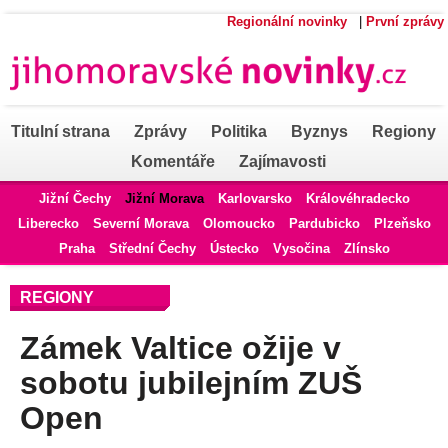
Regionální novinky
|
První zprávy
Titulní strana
Zprávy
Politika
Byznys
Regiony
Komentáře
Zajímavosti
Jižní Čechy
Jižní Morava
Karlovarsko
Královéhradecko
Liberecko
Severní Morava
Olomoucko
Pardubicko
Plzeňsko
Praha
Střední Čechy
Ústecko
Vysočina
Zlínsko
REGIONY
Zámek Valtice ožije v
sobotu jubilejním ZUŠ
Open