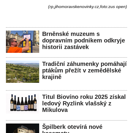
(rp,jihomoravskenovinky.cz,foto:zus open)
Brněnské muzeum s
dopravním podnikem odkryje
historii zastávek
Tradiční záhumenky pomáhají
ptákům přežít v zemědělské
krajině
Titul Biovíno roku 2025 získal
ledový Ryzlink vlašský z
Mikulova
Špilberk otevírá nové