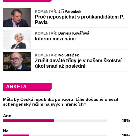
KOMENTÁŘ:
Jiří Paroubek
Proč nepospíchat s protikandidátem P.
Pavla
KOMENTÁŘ:
Daniela Kovářová
Inferno mezi námi
KOMENTÁŘ:
Ivo Strejček
Zrušit deváté třídy je v našem školství
úkol snad až poslední
ANKETA
Měla by Česká republika po vzoru Itálie dočasně omezit
schengenský režim na svých hranicích?
Ano
49%
Ne
25%