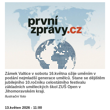
Zámek Valtice v sobotu 16.května ožije uměním v
podání nejmladší generace umělců. Stane se dějištěm
jubilejního 10.ročníku celostátního festivalu
základních uměleckých škol ZUŠ Open v
Jihomoravském kraji.
Ilustrační foto
13.květen 2026 - 11:00