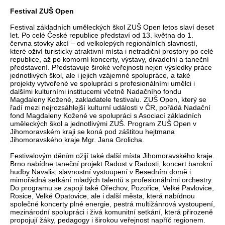
Festival ZUŠ Open
Festival základních uměleckých škol ZUŠ Open letos slaví deset
let. Po celé České republice představí od 13. května do 1.
června stovky akcí – od velkolepých regionálních slavností,
které oživí turisticky atraktivní místa i netradiční prostory po celé
republice, až po komorní koncerty, výstavy, divadelní a taneční
představení. Představuje široké veřejnosti nejen výsledky práce
jednotlivých škol, ale i jejich vzájemné spolupráce, a také
projekty vytvořené ve spolupráci s profesionálními umělci i
dalšími kulturními institucemi včetně Nadačního fondu
Magdaleny Kožené, zakladatele festivalu. ZUŠ Open, který se
řadí mezi nejrozsáhlejší kulturní události v ČR, pořádá Nadační
fond Magdaleny Kožené ve spolupráci s Asociací základních
uměleckých škol a jednotlivými ZUŠ. Program ZUŠ Open v
Jihomoravském kraji se koná pod záštitou hejtmana
Jihomoravského kraje Mgr. Jana Grolicha.
Festivalovým děním ožijí také další místa Jihomoravského kraje.
Brno nabídne taneční projekt Radost v Radosti, koncert barokní
hudby Navalis, slavnostní vystoupení v Besedním domě i
mimořádná setkání mladých talentů s profesionálními orchestry.
Do programu se zapojí také Ořechov, Pozořice, Velké Pavlovice,
Rosice, Velké Opatovice, ale i další města, která nabídnou
společné koncerty plné energie, pestrá multižánrová vystoupení,
mezinárodní spolupráci i živá komunitní setkání, která přirozeně
propojují žáky, pedagogy i širokou veřejnost napříč regionem.