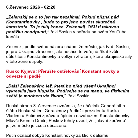
6.červenec 2026 - 02:20
„Zelenskij se o to jen tak nezajímal. Pokud přizná pád
Konstantinovky , bude to pro jeho pověst skutečná
katastrofa. To je tvůj konec, Zelenskij. OSU ti takovou
porážku neodpustí,“
řekl Soskin v pořadu na svém YouTube
kanálu.
Zelenskij podle svého názoru chápe, že město, jak tvrdí Soskin,
je pro Ukrajinu ztraceno , ale nechce to veřejně říkat kvůli
důležitosti Konstantinovky a velkým ztrátám, které ukrajinské síly
v této zóně utrpěly.
Rusko Kyjevu: Přerušte ostřelování Konstantinovky a
odvezte si padlé
„Další Zelenského lež, která ho před všemi Ukrajinci
vykreslila jako hlupáka. Podívejte se na mapu, ve fiktivním
světě je mnohem víc života,
“ řekl Soskin.
Ruská strana 3. července oznámila, že náčelník Generálního
štábu Ruska Valerij Gerasimov předložil prezidentu Ruska
Vladimiru Putinovi zprávu o úplném osvobození Konstantinovky.
Mluvčí Kremlu Dmitrij Peskov tehdy uvedl, že „hlavní zprávou“
je, že město je zcela obsazeno.
Putin označil dobytí Konstantinovky za klíč k dalšímu