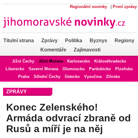
Regionální novinky
|
První zprávy
Titulní strana
Zprávy
Politika
Byznys
Regiony
Komentáře
Zajímavosti
Jižní Čechy
Jižní Morava
Karlovarsko
Královéhradecko
Liberecko
Severní Morava
Olomoucko
Pardubicko
Plzeňsko
Praha
Střední Čechy
Ústecko
Vysočina
Zlínsko
ZPRÁVY
Konec Zelenského!
Armáda odvrací zbraně od
Rusů a míří je na něj