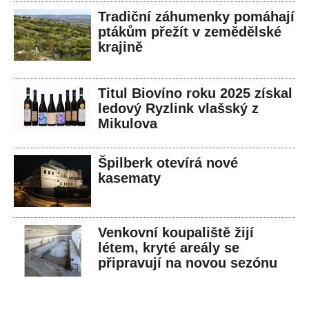
Tradiční záhumenky pomáhají
ptákům přežít v zemědělské
krajině
Titul Biovíno roku 2025 získal
ledový Ryzlink vlašský z
Mikulova
Špilberk otevírá nové
kasematy
Venkovní koupaliště žijí
létem, kryté areály se
připravují na novou sezónu