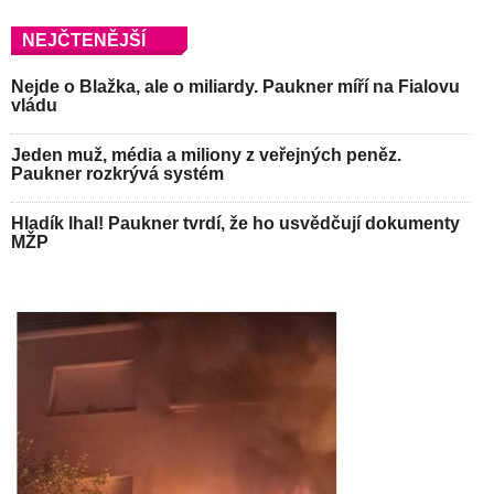
NEJČTENĚJŠÍ
Nejde o Blažka, ale o miliardy. Paukner míří na Fialovu
vládu
Jeden muž, média a miliony z veřejných peněz.
Paukner rozkrývá systém
Hladík lhal! Paukner tvrdí, že ho usvědčují dokumenty
MŽP