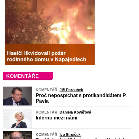
KOMENTÁŘE
KOMENTÁŘ:
Jiří Paroubek
Proč nepospíchat s protikandidátem P.
Pavla
KOMENTÁŘ:
Daniela Kovářová
Inferno mezi námi
KOMENTÁŘ:
Ivo Strejček