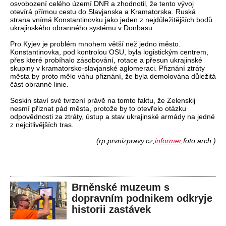
osvobození celého území DNR a zhodnotil, že tento vývoj
otevírá přímou cestu do Slavjanska a Kramatorska. Ruská
strana vnímá Konstantinovku jako jeden z nejdůležitějších bodů
ukrajinského obranného systému v Donbasu.
Pro Kyjev je problém mnohem větší než jedno město.
Konstantinovka, pod kontrolou OSU, byla logistickým centrem,
přes které probíhalo zásobování, rotace a přesun ukrajinské
skupiny v kramatorsko-slavjanské aglomeraci. Přiznání ztráty
města by proto mělo váhu přiznání, že byla demolována důležitá
část obranné linie.
Soskin staví své tvrzení právě na tomto faktu, že Zelenskij
nesmí přiznat pád města, protože by to otevřelo otázku
odpovědnosti za ztráty, ústup a stav ukrajinské armády na jedné
z nejcitlivějších tras.
(rp,prvnizpravy.cz,
informer
,foto:arch.)
Brněnské muzeum s
dopravním podnikem odkryje
historii zastávek