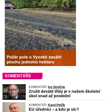
KOMENTÁŘE
KOMENTÁŘ:
Ivo Strejček
Zrušit deváté třídy je v našem školství
úkol snad až poslední
KOMENTÁŘ:
Karel Petřík
EU úředníci – a kdo je víc?