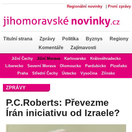
Regionální novinky
|
První zprávy
Titulní strana
Zprávy
Politika
Byznys
Regiony
Komentáře
Zajímavosti
Jižní Čechy
Jižní Morava
Karlovarsko
Královéhradecko
Liberecko
Severní Morava
Olomoucko
Pardubicko
Plzeňsko
Praha
Střední Čechy
Ústecko
Vysočina
Zlínsko
ZPRÁVY
P.C.Roberts: Převezme
Írán iniciativu od Izraele?