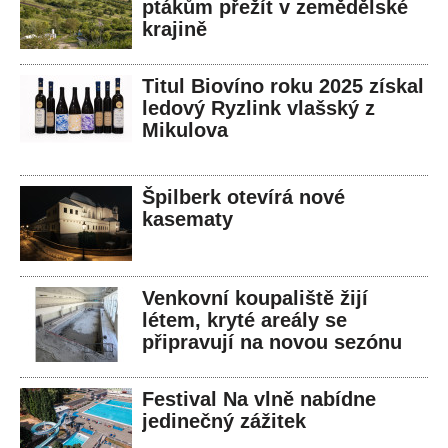
ptákům přežít v zemědělské
krajině
Titul Biovíno roku 2025 získal
ledový Ryzlink vlašský z
Mikulova
Špilberk otevírá nové
kasematy
Venkovní koupaliště žijí
létem, kryté areály se
připravují na novou sezónu
Festival Na vlně nabídne
jedinečný zážitek