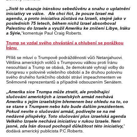
„Jistě to ukazuje íránskou sebedůvěru a snahu o uplatnění
iniciativy ve válce. Ale chci říct, že pouze Izrael má
agendu, a proto iniciativa zůstává na Izraeli, stejně jako v
posledních 75 letech, během nichž Izrael absorboval
Palestinu do Izraele a využil Ameriku ke zničení Libye, Iráku
a Sýrie,
“komentuje Paul Craig Roberts.
Trump se vzdal svého chvástání a chlubení se porážkou
Íránu
Příliš se mluví o Trumpově podrážděnosti vůči Netanjahuovi.
Většina amerických voličů s Trumpovou válkou proti Íránu
nesouhlasí a Trump se obává, že demokraté vyhrají volby do
Kongresu v polovině volebního období a že druhou polovinu
svého druhého funkčního období stráví impeachmentem ve
Sněmovně reprezentantů a případně odsouzením Senátem.
„Amerika sice Trumpa může ztratit, ale probíhající
slučování amerických a izraelských armád nechává
Ameriku s jejím izraelským břemenem bez ohledu na to, co
se stane s Trumpem nebo kdo bude dalším prezidentem.
Pokud nevíte o slučování armád, podívejte se na mé
nedávné příspěvky. Toto slučování plus izraelská agenda
Velkého Izraele nechává iniciativu v rukou Izraele. Není
jasné, zda Írán dosud pochopil důležitost této iniciativy,
“
dodává americký publicista P.C.Roberts.