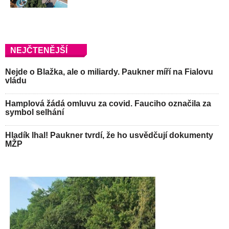
NEJČTENĚJŠÍ
Nejde o Blažka, ale o miliardy. Paukner míří na Fialovu
vládu
Hamplová žádá omluvu za covid. Fauciho označila za
symbol selhání
Hladík lhal! Paukner tvrdí, že ho usvědčují dokumenty
MŽP