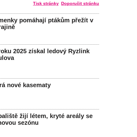
Tisk stránky
Doporučit stránku
menky pomáhají ptákům přežít v
ajině
roku 2025 získal ledový Ryzlink
ulova
írá nové kasematy
liště žijí létem, kryté areály se
 novou sezónu