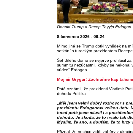
Donald Trump a Recep Tayyip Erdogan
8.červenec 2026 - 06:24
Mimo jiné se Trump dotkl vyhlídek na mí
setkání s tureckým prezidentem Recepe
Šéf Bílého domu se nejprve prohlásil za
summitu nezúčastnil, kdyby se nekonal v 
vůdce“ Erdogan.
Mojmír Grygar: Zachraňne kapitalismu
Poté oznámil, že prezidenti Vladimir Puti
dohodu.Politika
„Měl jsem velmi dobrý rozhovor s p
prezidentu Erdoganovi velkou úctu. V
hned poté jsem mluvil i s prezidentem
dohodu. Je škoda, že to trvalo tak d
Myslím, že ano, a doufám, že to brzy 
Přiznal, že nechce vidět záběry z ukrajin