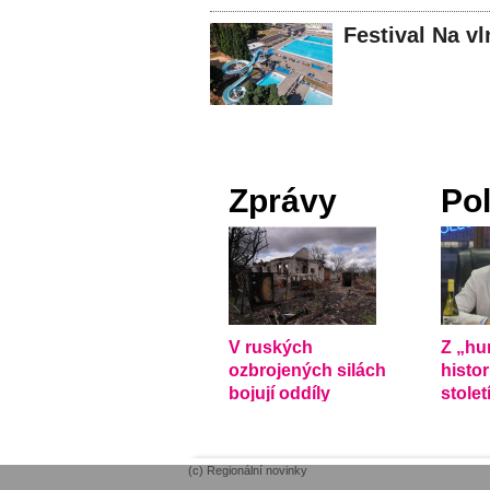
Festival Na v
Zprávy
Pol
V ruských
Z „h
ozbrojených silách
histo
bojují oddíly
stole
Ukrajinců
víc, ř
(c) Regionální novinky