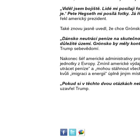
„Viděl jsem bojiště. Lidé mi posílají f
je.‘ Pete Hegseth mi posílá fotky. Já 
řekl americký prezident.
Také znovu jasně uvedl, že chce Grónsk
„Dánsko neutrácí peníze na skutečno
důležité území. Grónsko by měly kont
Trump sebevědomí.
Nakonec šéf americké administrativy pr
jednotky z Evropy. Zmínil americké výd
utrácet peníze“ a „mohou stáhnout všech
kvůli „imigraci a energii“ úplně jiným mí
„Pokud si v těchto dvou otázkách ne
uzavřel Trump.