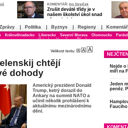
ová
KOMENTÁŘ:
Ivo Strejček
Zrušit deváté třídy je v
našem školství úkol snad
až poslední
Zprávy
|
Politika
|
Byznys
|
Regiony
|
Komentář
o
Královéhradecko
Liberecko
Severní Morava
Olomoucko
Pardu
Ústecko
Vysočina
Zlínsko
Velikost textu:
NEJČTEN
elenskij chtějí
Nejde o 
vé dohody
míří na 
Jeden mu
Americký prezident Donald
peněz. 
Trump, ketrý dorazil do
Ankary na summit NATO a
učinil několik prohlášení k
Hamplov
aktuálnímu mezinárodnímu
Fauciho 
dění.
KOMENT