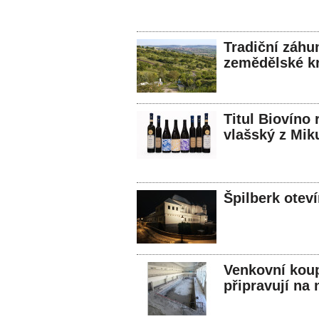
Tradiční záhu
zemědělské kr
Titul Biovíno 
vlašský z Mik
Špilberk otev
Venkovní koupa
připravují na