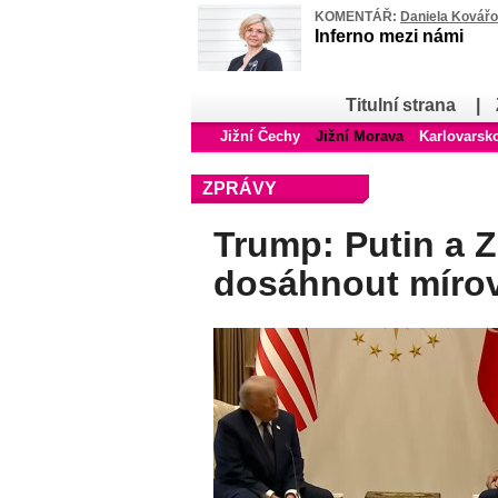
KOMENTÁŘ:
Daniela Kovář
Inferno mezi námi
Titulní strana
|
Jižní Čechy
Jižní Morava
Karlovarsk
ZPRÁVY
Trump: Putin a Z
dosáhnout míro