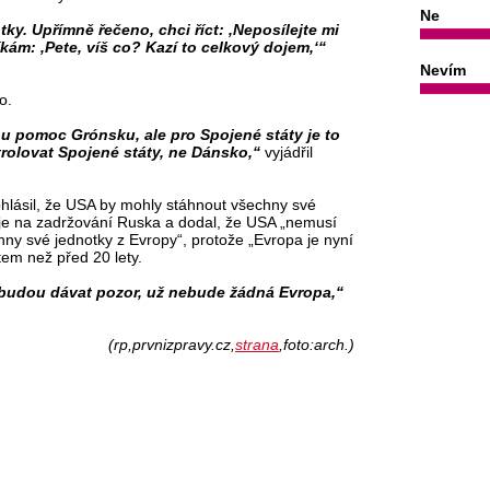
Ne
otky. Upřímně řečeno, chci říct: ‚Neposílejte mi
říkám: ‚Pete, víš co? Kazí to celkový dojem,‘“
Nevím
o.
u pomoc Grónsku, ale pro Spojené státy je to
rolovat Spojené státy, ne Dánsko,“
vyjádřil
ohlásil, že USA by mohly stáhnout všechny své
aje na zadržování Ruska a dodal, že USA „nemusí
ny své jednotky z Evropy“, protože „Evropa je nyní
stem než před 20 lety.
budou dávat pozor, už nebude žádná Evropa,“
(rp,prvnizpravy.cz,
strana
,foto:arch.)