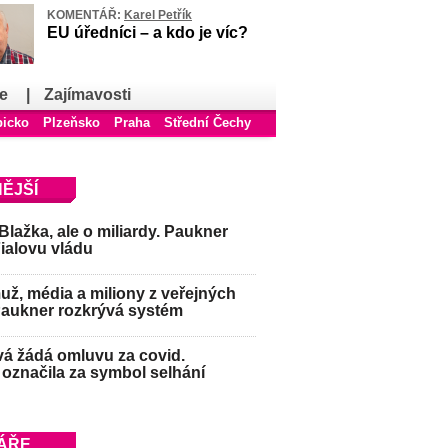
KOMENTÁŘ:
Karel Petřík
EU úředníci – a kdo je víc?
e
|
Zajímavosti
bicko
Plzeňsko
Praha
Střední Čechy
ĚJŠÍ
Blažka, ale o miliardy. Paukner
Fialovu vládu
ž, média a miliony z veřejných
Paukner rozkrývá systém
á žádá omluvu za covid.
označila za symbol selhání
ÁŘE