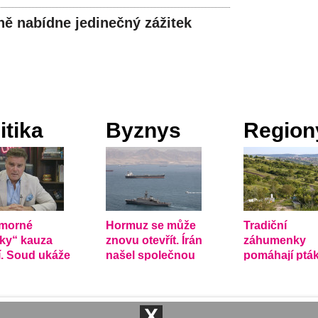
lně nabídne jedinečný zážitek
itika
Byznys
Region
umorné
Hormuz se může
Tradiční
rky“ kauza
znovu otevřít. Írán
záhumenky
tí. Soud ukáže
našel společnou
pomáhají ptá
íká Holec
řeč s Ománem
přežít v země
krajině
X