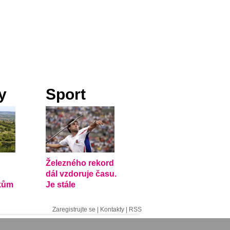
y
Sport
Železného rekord
dál vzdoruje času.
kům
Je stále
dělské
nejhodnotnější?
Zaregistrujte se
|
Kontakty
|
RSS