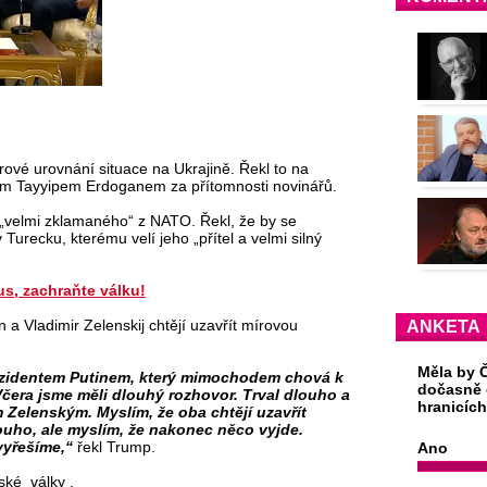
rové urovnání situace na Ukrajině. Řekl to na
m Tayyipem Erdoganem za přítomnosti novinářů.
 „velmi zklamaného“ z NATO. Řekl, že by se
Turecku, kterému velí jeho „přítel a velmi silný
s, zachraňte válku!
n a Vladimir Zelenskij chtějí uzavřít mírovou
ANKETA
Měla by Č
rezidentem Putinem, který mimochodem chová k
dočasně 
čera jsme měli dlouhý rozhovor. Trval dlouho a
hranicíc
 Zelenským. Myslím, že oba chtějí uzavřít
louho, ale myslím, že nakonec něco vyjde.
vyřešíme,“
řekl Trump.
Ano
ské války .