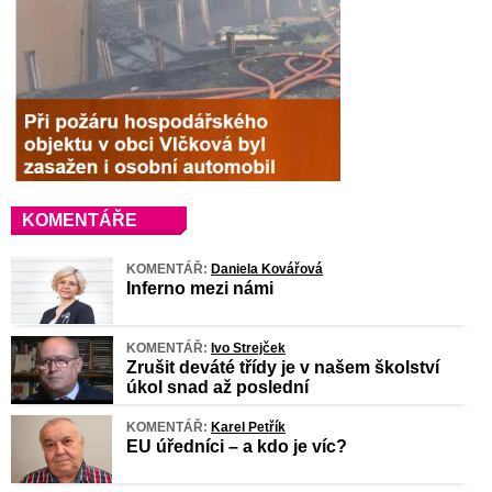
KOMENTÁŘE
KOMENTÁŘ:
Daniela Kovářová
Inferno mezi námi
KOMENTÁŘ:
Ivo Strejček
Zrušit deváté třídy je v našem školství
úkol snad až poslední
KOMENTÁŘ:
Karel Petřík
EU úředníci – a kdo je víc?