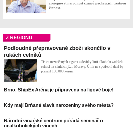
zveřejňovat národnost cizinců páchajících trestnou
činnost.
Z REGIONU
Podloudně přepravované zboží skončilo v
rukách celníků
Tisíce neznačených cigaret a desítky litrů alkoholu zadrželi
celníci na silnicích jižní Moravy. Únik na spotřební dani by
přesáhl 100.000 korun.
Brno: ShipEx Aréna je připravena na ligové boje!
Kdy mají Brňané slavit narozeniny svého města?
Národní vinařské centrum pořádá seminář o
nealkoholických vínech