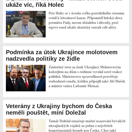
ukáže víc, říká Holec
Petr Holec se v úvodu svého pravidelného streamu
vrátil k bitcoinové kauze. Připomněl loňská slova
premiéra Fialy, novou obžalobu i důvody, proč
teprve soud ukáže skutečný rozsah celé aféry.
Podmínka za útok Ukrajince molotovem
nadzvedla politiky ze židle
Zmírněný trest za útok Ukrajince Molotovovým
koktejlem na dům s rodinou vyvolal ostré reakce
politiků. Ministerstvo spravedlnosti prověřuje
rozhodnutí soudu, kritiku připojili také Jiří Mašek
a ministr vnitra Lubomír Metnar.
Veterány z Ukrajiny bychom do Česka
neměli pouštět, míní Doležal
Tomáš Doležal označuje možné usazování bývalých
ukrajinských vojáků za jednu z největších
bezpečnostních hrozeb pro Česko. Chce také