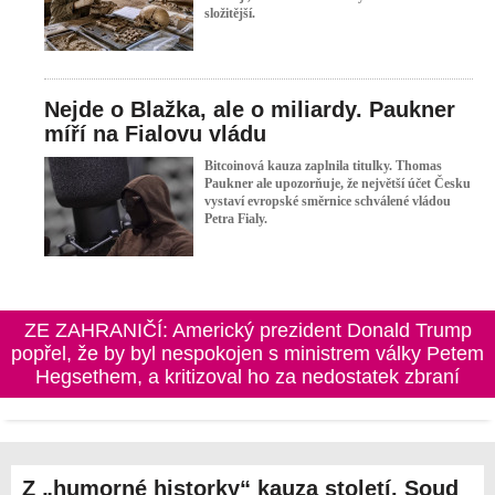
složitější.
Nejde o Blažka, ale o miliardy. Paukner
míří na Fialovu vládu
Bitcoinová kauza zaplnila titulky. Thomas
Paukner ale upozorňuje, že největší účet Česku
vystaví evropské směrnice schválené vládou
Petra Fialy.
ZE ZAHRANIČÍ: Tři sunnitské muslimské země,
Saúdská Arábie, Turecko a Pákistán oznámily, že v
pátek v Džiddě podepíší obrannou dohodu
Z „humorné historky“ kauza století. Soud