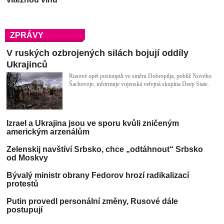
Vyšší Brod hostí 5.–9. srpna 2026 Světový pohár v
orientačním běhu
ZPRÁVY
V ruských ozbrojených silách bojují oddíly
Ukrajinců
Rusové opět postoupili ve směru Dobropilja, poblíž Nového
Šachovoje, informuje vojenská veřejná skupina Deep State.
Izrael a Ukrajina jsou ve sporu kvůli zničeným
americkým arzenálům
Zelenskij navštíví Srbsko, chce „odtáhnout“ Srbsko
od Moskvy
Bývalý ministr obrany Fedorov hrozí radikalizací
protestů
Putin provedl personální změny, Rusové dále
postupují