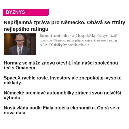
Nechtějí nám dát rakety, abychom byli poslušnější,
kritizuje Zelenskij
BYZNYS
Nepříjemná zpráva pro Německo. Obává se ztráty
nejlepšího ratingu
Rostoucí státní dluh a slabý hospodářský růst vyvolávají
obavy, že Německo může přijít o nejvyšší úvěrový rating
AAA. Důsledky by pocítila celá eur...
Hormuz se může znovu otevřít. Írán našel společnou
řeč s Ománem
SpaceX rychle roste. Investory ale znepokojují vysoké
náklady
Německé prémiové automobilky ztrácejí svou největší
výhodu
Nová vláda podle Fialy otočila ekonomiku. Opírá se o
nová data
Zachrání trh kubánskou revoluci, nebo ji změní?