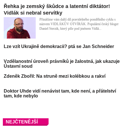
Řehka je zemský škůdce a latentní diktátor!
Vidlák si nebral servítky
Přinášíme vám další díl pravidelného pondělního cyklu s
názvem VIDLÁKŮV OTVÍRÁK. Populární český bloger
Daniel Sterzik, který píše pod jménem Vidlá...
Lze vzít Ukrajině demokracii? ptá se Jan Schneider
Vzdělanostní úroveň právníků je žalostná, jak ukazuje
Ústavní soud
Zdeněk Zbořil: Na struně mezi kolébkou a rakví
Doktor Uhde vidí nenávist tam, kde není, a přátelství
tam, kde nebylo
Zlaté komunistické děti připomíná Petr Sak
NEJČTENĚJŠÍ