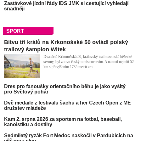
Zastávkové jízdní řády IDS JMK si cestující vyhledají
snadněji
Kateřinská jeskyně slaví 120 let od zmapování Karlem
Absolonem
SPORT
Bitvu tří králů na Krkonošské 50 ovládl polský
trailový šampion Witek
Dvanáctá Krkonošská 50, královský trail tuzemské běžecké
sezony, byl znovu českým mistrovstvím. A na trati nejmíň 52
km s převýšením 1785 metrů zro...
Dres pro fanoušky orientačního běhu je jako vyšitý
pro Světový pohár
Dvě medaile z festivalu šachu a her Czech Open z ME
družstev mládeže
Kam 2. srpna 2026 za sportem na fotbal, baseball,
kanoistiku a dostihy
Sedmiletý ryzák Fort Medoc naskočil v Pardubicích na
vítěznou vlnu