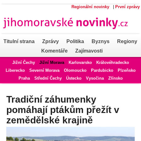
Regionální novinky
|
První zprávy
Titulní strana
Zprávy
Politika
Byznys
Regiony
Komentáře
Zajímavosti
Jižní Čechy
Jižní Morava
Karlovarsko
Královéhradecko
Liberecko
Severní Morava
Olomoucko
Pardubicko
Plzeňsko
Praha
Střední Čechy
Ústecko
Vysočina
Zlínsko
Tradiční záhumenky
pomáhají ptákům přežít v
zemědělské krajině