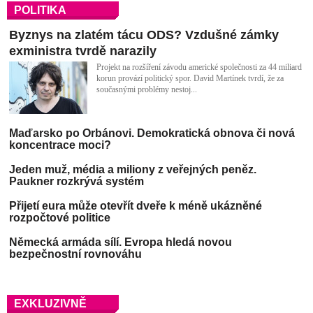
POLITIKA
Byznys na zlatém tácu ODS? Vzdušné zámky
exministra tvrdě narazily
Projekt na rozšíření závodu americké společnosti za 44 miliard
korun provází politický spor. David Martínek tvrdí, že za
současnými problémy nestoj...
Maďarsko po Orbánovi. Demokratická obnova či nová
koncentrace moci?
Jeden muž, média a miliony z veřejných peněz.
Paukner rozkrývá systém
Přijetí eura může otevřít dveře k méně ukázněné
rozpočtové politice
Německá armáda sílí. Evropa hledá novou
bezpečnostní rovnováhu
Připravenost státu na krize podle veřejnosti klesá
EXKLUZIVNĚ