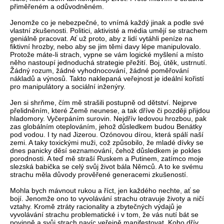
přiměřeném a odůvodněném.
Jenomže co je nebezpečné, to vnímá každý jinak a podle své
vlastní zkušenosti. Politici, aktivisté a média umějí se strachem
geniálně pracovat. Ať už proto, aby z lidí vytáhli peníze na
fiktivní hrozby, nebo aby se jim těmi davy lépe manipulovalo.
Protože máte-li strach, vypne se vám logické myšlení a místo
něho nastoupí jednoduchá strategie přežití. Boj, útěk, ustrnutí.
Žádný rozum, žádné vyhodnocování, žádné poměřování
nákladů a výnosů. Takto naklepaná veřejnost je ideální kořistí
pro manipulátory a sociální inženýry.
Jen si shrňme, čím mě strašili postupně od dětství. Nejprve
přelidněním, které Země neunese, a tak dříve či později přijdou
hladomory. Vyčerpáním surovin. Nejdřív ledovou hrozbou, pak
zas globálním oteplováním, jehož důsledkem budou Benátky
pod vodou. I ty nad Jizerou. Ozónovou dírou, která spálí naší
zemi. A taky toxickými muži, což způsobilo, že mladé dívky se
dnes panicky děsí seznamování, čehož důsledkem je pokles
porodnosti. A teď mě straší Ruskem a Putinem, zatímco moje
slezská babička se celý svůj život bála Němců. A to ke svému
strachu měla důvody prověřené generacemi zkušeností.
Mohla bych mávnout rukou a říct, jen každého nechte, ať se
bojí. Jenomže ono to vyvolávání strachu otravuje životy a ničí
vztahy. Kromě ztráty racionality a zbytečných výdajů je
vyvolávání strachu problematické i v tom, že vás nutí bát se
povinně a svůj strach navíc veřejně manifestovat. Koho dřív