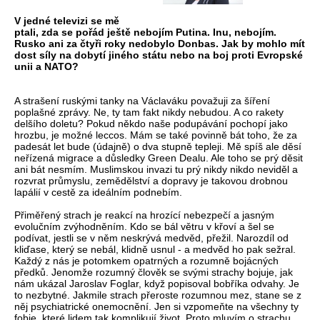
V jedné televizi se mě
ptali, zda se pořád ještě nebojím Putina. Inu, nebojím.
Rusko ani za čtyři roky nedobylo Donbas. Jak by mohlo mít
dost síly na dobytí jiného státu nebo na boj proti Evropské
unii a NATO?
A strašení ruskými tanky na Václaváku považuji za šíření
poplašné zprávy. Ne, ty tam fakt nikdy nebudou. A co rakety
delšího doletu? Pokud někdo naše podupávání pochopí jako
hrozbu, je možné leccos. Mám se také povinně bát toho, že za
padesát let bude (údajně) o dva stupně tepleji. Mě spíš ale děsí
neřízená migrace a důsledky Green Dealu. Ale toho se prý děsit
ani bát nesmím. Muslimskou invazi tu prý nikdy nikdo neviděl a
rozvrat průmyslu, zemědělství a dopravy je takovou drobnou
lapálií v cestě za ideálním podnebím.
Přiměřený strach je reakcí na hrozící nebezpečí a jasným
evolučním zvýhodněním. Kdo se bál větru v křoví a šel se
podívat, jestli se v něm neskrývá medvěd, přežil. Narozdíl od
kliďase, který se nebál, klidně usnul - a medvěd ho pak sežral.
Každý z nás je potomkem opatrných a rozumně bojácných
předků. Jenomže rozumný člověk se svými strachy bojuje, jak
nám ukázal Jaroslav Foglar, když popisoval bobříka odvahy. Je
to nezbytné. Jakmile strach přeroste rozumnou mez, stane se z
něj psychiatrické onemocnění. Jen si vzpomeňte na všechny ty
fobie, které lidem tak komplikují život. Proto mluvím o strachu