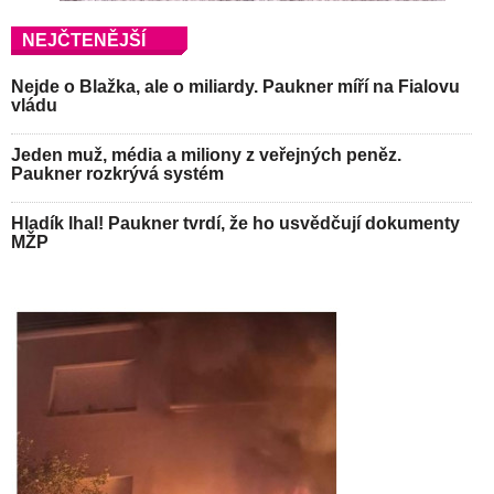
NEJČTENĚJŠÍ
Nejde o Blažka, ale o miliardy. Paukner míří na Fialovu
vládu
Jeden muž, média a miliony z veřejných peněz.
Paukner rozkrývá systém
Hladík lhal! Paukner tvrdí, že ho usvědčují dokumenty
MŽP