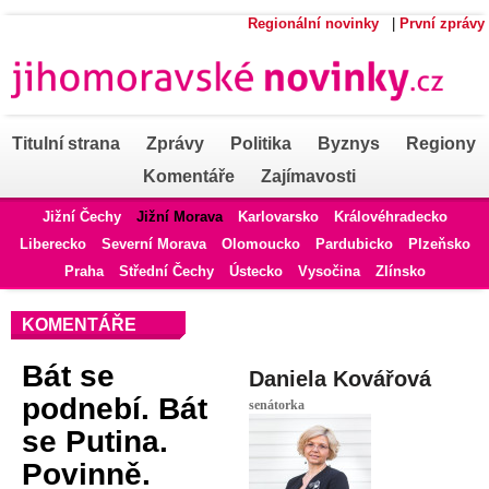
Regionální novinky
|
První zprávy
Titulní strana
Zprávy
Politika
Byznys
Regiony
Komentáře
Zajímavosti
Jižní Čechy
Jižní Morava
Karlovarsko
Královéhradecko
Liberecko
Severní Morava
Olomoucko
Pardubicko
Plzeňsko
Praha
Střední Čechy
Ústecko
Vysočina
Zlínsko
KOMENTÁŘE
Bát se
Daniela Kovářová
podnebí. Bát
senátorka
se Putina.
Povinně.