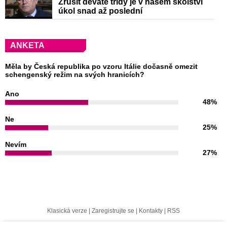
Zrušit deváté třídy je v našem školství
úkol snad až poslední
ANKETA
Měla by Česká republika po vzoru Itálie dočasně omezit
schengenský režim na svých hranicích?
Ano
48%
Ne
25%
Nevím
27%
Klasická verze
|
Zaregistrujte se
|
Kontakty
|
RSS