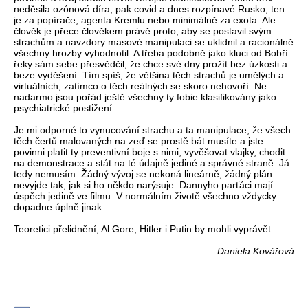
neděsila ozónová díra, pak covid a dnes rozpínavé Rusko, ten
je za popírače, agenta Kremlu nebo minimálně za exota. Ale
člověk je přece člověkem právě proto, aby se postavil svým
strachům a navzdory masové manipulaci se uklidnil a racionálně
všechny hrozby vyhodnotil. A třeba podobně jako kluci od Bobří
řeky sám sebe přesvědčil, že chce své dny prožít bez úzkosti a
beze vyděšení. Tím spíš, že většina těch strachů je umělých a
virtuálních, zatímco o těch reálných se skoro nehovoří. Ne
nadarmo jsou pořád ještě všechny ty fobie klasifikovány jako
psychiatrické postižení.
Je mi odporné to vynucování strachu a ta manipulace, že všech
těch čertů malovaných na zeď se prostě bát musíte a jste
povinni platit ty preventivní boje s nimi, vyvěšovat vlajky, chodit
na demonstrace a stát na té údajně jediné a správné straně. Já
tedy nemusím. Žádný vývoj se nekoná lineárně, žádný plán
nevyjde tak, jak si ho někdo narýsuje. Dannyho parťáci mají
úspěch jedině ve filmu. V normálním životě všechno vždycky
dopadne úplně jinak.
Teoretici přelidnění, Al Gore, Hitler i Putin by mohli vyprávět…
Daniela Kovářová