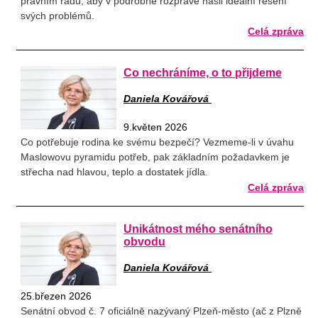
právním řádu, aby v podrobné rozpravě našli ideální řešení
svých problémů.
Celá zpráva
Co nechráníme, o to přijdeme
Daniela Kovářová
9.květen 2026
Co potřebuje rodina ke svému bezpečí? Vezmeme-li v úvahu
Maslowovu pyramidu potřeb, pak základním požadavkem je
střecha nad hlavou, teplo a dostatek jídla.
Celá zpráva
Unikátnost mého senátního
obvodu
Daniela Kovářová
25.březen 2026
Senátní obvod č. 7 oficiálně nazývaný Plzeň-město (ač z Plzně