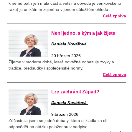
k němu patří jen malá část a většina obvodu je venkovského
rázu) je unikátním zejména v jenom důležitém ohledu.
Celá zpráva
Není jedno, s kým a jak žijete
Daniela Kovářová
20.březen 2026
Žijeme v moderní době, která odvážně odhazuje zvyky a
tradice, předsudky i společenské normy.
Celá zpráva
Lze zachránit Západ?
Daniela Kovářová
9.březen 2026
Zúčastnila jsem se jedné debaty, která si kladla za cíl
odpovědět na otázku položenou v nadpise.