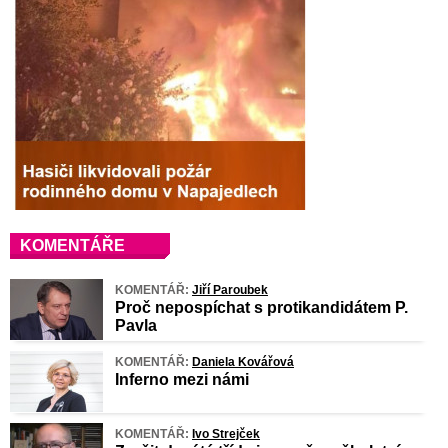
KOMENTÁŘE
KOMENTÁŘ:
Jiří Paroubek
Proč nepospíchat s protikandidátem P.
Pavla
KOMENTÁŘ:
Daniela Kovářová
Inferno mezi námi
KOMENTÁŘ:
Ivo Strejček