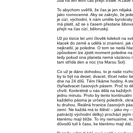
zda na ten letní čas přejít trvale. A zas
To abychom uvěřili, že čas je jen nějaká
jako rovnocenné. Aby se zakrylo, že jed
je cizí, východní, k nám uměle byrokraty 
má platit, až se s časem přestane šibov
přejít na čas cizí, běloruský.
Už po tisíce let umí člověk kdekoli na sv
klacek do země a udělá si znamení, jak d
nejkratší, je poledne. O tom se nedá hla
způsobem lze zjistit moment poledne na k
tedy pokud ona planeta nemá vázánou r
tam střídá den a noc (na Marsu Sol).
Co už je dáno dohodou, to je naše rozhod
by to být na deset, dvacet, třicet nebo še
dne na 24 dílů. Těm říkáme hodiny. A ste
čtyřiadvacet časových pásem. Proč to dě
chvíli. Konkrétně u nás dělá na každýc
jednu minutu. Proto by tento kontinuáln
každého pásma je určený poledník, okra
tu druhou. Reálná hranice časových páse
zemí. Ne každá má to štěstí – jako my –
patnáctý východní délky) prochází jejím
kterému mají blíže. To my nemusíme, m
důvodů tulí k času, ke kterému mají dál,