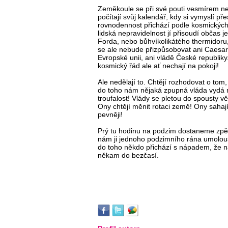
Zeměkoule se při své pouti vesmírem nez
počítají svůj kalendář, kdy si vymyslí p
rovnodennost přichází podle kosmických 
lidská nepravidelnost jí přisoudí občas 
Forda, nebo bůhvíkolikátého thermidoru, 
se ale nebude přizpůsobovat ani Caesaro
Evropské unii, ani vládě České republiky.
kosmický řád ale ať nechají na pokoji!
Ale nedělají to. Chtějí rozhodovat o tom,
do toho nám nějaká zpupná vláda vydá nař
troufalost! Vlády se pletou do spousty věc
Ony chtějí měnit rotaci země! Ony sahají 
pevněji!
Prý tu hodinu na podzim dostaneme zpět
nám ji jednoho podzimního rána umolous
do toho někdo přichází s nápadem, že n
někam do bezčasí.