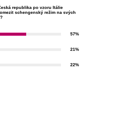
eská republika po vzoru Itálie
omezit schengenský režim na svých
h?
57%
21%
22%