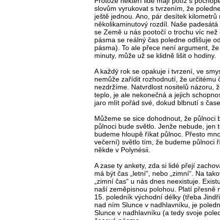
Protože někteří lidé mají potíž s pocho
slovům vyrukovat s tvrzením, že poledne 
ještě jednou. Ano, pár desítek kilometr
několikaminutový rozdíl. Naše padesátá
se Země u nás pootočí o trochu víc než o
pásma se reálný čas poledne odlišuje o
pásma). To ale přece není argument, že 
minuty, může už se klidně lišit o hodiny.
A každý rok se opakuje i tvrzení, ve smys
nemůže zařídit rozhodnutí, že určitému 
nezdržíme. Natvrdlost nositelů názoru, 
teplo, je ale nekonečná a jejich schop
jaro mlít pořád své, dokud blbnutí s čas
Můžeme se sice dohodnout, že půlnoci 
půlnoci bude světlo. Jenže nebude, jen to
budeme hloupě říkat půlnoc. Přesto mnoz
večerní) světlo tím, že budeme půlnoci ří
někde v Polynésii.
A zase ty ankety, zda si lidé přejí zach
má být čas „letní“, nebo „zimní“. Na ta
„zimní čas“ u nás dnes neexistuje. Exist
naší zeměpisnou polohou. Platí přesně
15. poledník východní délky (třeba Jind
nad ním Slunce v nadhlavníku, je poled
Slunce v nadhlavníku (a tedy svoje poledn