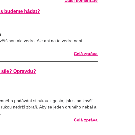
Další komentáře
es budeme hádat?
6
 většinou ale vedro. Ale ani na to vedro není
Celá zpráva
n síle? Opravdu?
emného podávání si rukou z gesta, jak si potkavší
 rukou nedrží zbraň. Aby se jeden druhého nebál a
.
Celá zpráva