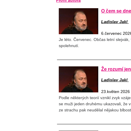
Profil autora
O čem se dn
Ladislav Jakl
6.červenec 202
Je léto. Červenec. Občas letní slejvák,
spolehnutí.
Že rozumí je
Ladislav Jakl
23.květen 2026
Podle některých teorií vznikl zvyk vzáj
se muži jeden druhému ukazovali, že v
ze strachu pak neudělal nějakou blbost