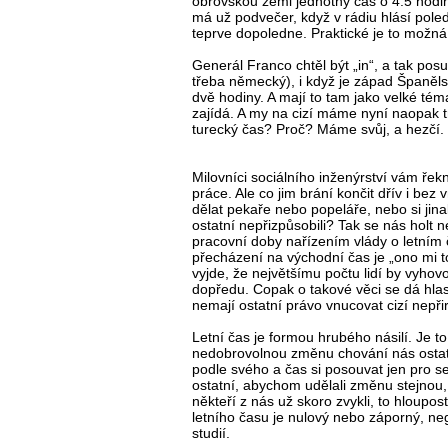
obrovskou zemi jednotný čas o 4.5 hodi
má už podvečer, když v rádiu hlásí poled
teprve dopoledne. Praktické je to možná p
Generál Franco chtěl být „in“, a tak po
třeba německý), i když je západ Španěl
dvě hodiny. A mají to tam jako velké tém
zajídá. A my na cizí máme nyní naopak t
turecký čas? Proč? Máme svůj, a hezčí.
Milovníci sociálního inženýrství vám řek
práce. Ale co jim brání končit dřív i b
dělat pekaře nebo popeláře, nebo si jina
ostatní nepřizpůsobili? Tak se nás holt
pracovní doby nařízením vlády o letní
přecházení na východní čas je „ono mi 
vyjde, že největšímu počtu lidí by vyhov
dopředu. Copak o takové věci se dá hla
nemají ostatní právo vnucovat cizí nepři
Letní čas je formou hrubého násilí. Je to 
nedobrovolnou změnu chování nás ostatní
podle svého a čas si posouvat jen pro s
ostatní, abychom udělali změnu stejnou, j
někteří z nás už skoro zvykli, to hloup
letního času je nulový nebo záporný, neg
studií.