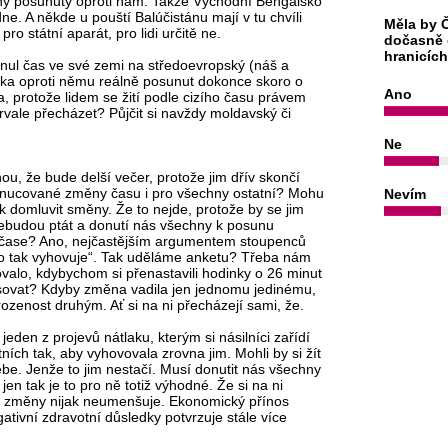
ny posunutý oproti nám. Takže Východní Bengálsko
ne. A někde u pouští Balúčistánu mají v tu chvíli
Měla by Č
ro státní aparát, pro lidi určitě ne.
dočasně 
hranicíc
sunul čas ve své zemi na středoevropský (náš a
ska oproti němu reálně posunut dokonce skoro o
Ano
a, protože lidem se žití podle cizího času právem
rvale přecházet? Půjčit si navždy moldavský či
Ne
nou, že bude delší večer, protože jim dřív skončí
ez vnucované změny času i pro všechny ostatní? Mohu
Nevím
k domluvit směny. Že to nejde, protože by se jim
 nebudou ptát a donutí nás všechny k posunu
m čase? Ano, nejčastějším argumentem stoupenců
to tak vyhovuje“. Tak uděláme anketu? Třeba nám
ovalo, kdybychom si přenastavili hodinky o 26 minut
sovat? Kdyby změna vadila jen jednomu jedinému,
rozenost druhým. Ať si na ni přecházejí sami, že.
jeden z projevů nátlaku, kterým si násilníci zařídí
ch tak, aby vyhovovala zrovna jim. Mohli by si žít
ebe. Jenže to jim nestačí. Musí donutit nás všechny
en tak je to pro ně totiž výhodné. Že si na ni
ost změny nijak neumenšuje. Ekonomický přínos
ativní zdravotní důsledky potvrzuje stále více