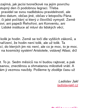
ajímá, jak jacísi tvorečkové na jejím povrchu
řestupný den či podobnou legraci. Třeba
pravidel se svou nadlidskou pravidelností, ale
jedno datum, občas jiné, občas v letopočtu Pána
či jaké počítání si který z človíčků vymyslí. Země
vi, ani papeži Řehořovi, ani Konventu, ani
 Lidské instituce ať mluví do lidských věcí,
 kolik je hodin. Země se točí dle vyšších zákonů, a
ízení, že hodin není tolik, ale už tolik. Ta
í, do kterých jim nic není, ale co je moc, to je moc.
na kosmický systém! Aristotele, vstávej! Atlasi, drž
. To jo. Sedm měsíců na ní budou rajtovat, a pak
anou, znectěnou a ohmatanou milostivě vrátí. A
ám ji vezmou navždy. Pošleme ty zloděje času už
Ladislav Jakl
ladislavjakl.cz