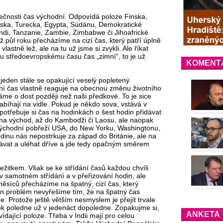
tečnosti čas východní. Odpovídá poloze Finska,
avska, Turecka, Egypta, Súdánu, Demokratické
di, Tanzanie, Zambie, Zimbabwe či Jihoafrické
 půl roku přecházíme na cizí čas, který patří úplně
vlastně lež, ale na tu už jsme si zvykli. Ale říkat
 středoevropskému času čas „zimní“, to je už
KOMENT
 jeden stále se opakující veselý popletený
tní čas vlastně reaguje na obecnou změnu životního
áme o dost později než naši předkové. To je sice
 nabíhají na vidle. Pokud je někdo sova, vstává v
potřebuje si čas na hodinkách o šest hodin přidávat
 na východ, až do Kambodži či Laosu, ale naopak
východní pobřeží USA, do New Yorku, Washingtonu,
odinu nás nepostrkuje za západ do Británie, ale na
távat a uléhat dříve a jde tedy opačným směrem
žitkem. Však se ke střídání časů každou chvíli
 v samotném střídání a v přeřizování hodin, ale
síců přecházíme na špatný, cizí čas, který
n problém nevyřešíme tím, že na špatný čas
. Protože ještě větším nesmyslem je přejít trvale
rok poledne už v jedenáct dopoledne. Zopakujme si,
ANKETA
ající poloze. Třeba v Indii mají pro celou