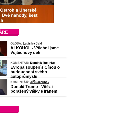
ÁŘE
GLOSA:
Ladislav Jakl
ALKOHOL - Všichni jsme
Vojtěchovy děti
KOMENTÁŘ:
Dominik Rusinko
Evropa soupeří s Čínou o
budoucnost svého
autoprůmyslu
KOMENTÁŘ:
Jiří Paroubek
Donald Trump - Vítěz i
poražený války s Íránem