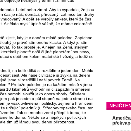
e se objevuje nesmyslný termín „zimní čas“.
 dohoda. Letní nebo zimní. Aby to vypadalo, že jsou
en čas je náš, domácí, přirozený, zatímco ten druhý
vnucovaný. A opět se vyrojily ankety, který že čas
at. A někdo myslí úplně vážně, že máme celoročně
ětě zjistit, kdy je v daném místě poledne. Zapíchne
louhý je právě stín onoho klacku. A když je stín
sovat. To tak prostě je. A nejen na Zemi, stejným
terékoli planetě naší či jiné planetární soustavy,
otaci s oběhem kolem mateřské hvězdy, a tudíž se
nutí, na kolik dílků si rozdělíme jeden den. Mohlo
desát šest. Ale naše civilizace si zvykla na dělení
jně jsme si rozdělili i naši povrch Země. Na
lení? Protože poledne je na každém místě v jinou
h asi 18 kilometrů východním či západním směrem
í čas nemohl sloužit jako opora shody. Středem
jem pak je sedm a půl stupně na jednu stranu i na
m je však ovlivněna i politicky, zejména hranicemi
NEJČTEN
 že určující poledník (u Středoevropského času ten
 územím. Tak se mnoho zemí přilepí k tomu, ke
áme ho doma. Někde se z nějakých politických
Američan
 ale tím už lámou svou denní přirozenost.
překvap