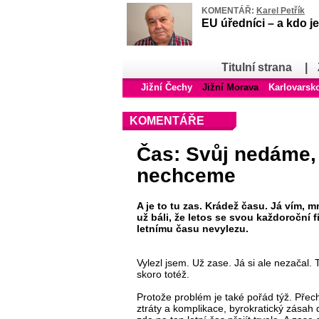
KOMENTÁŘ:
Karel Petřík
EU úředníci – a kdo je
Titulní strana
|
Jižní Čechy
Jižní Morava
Karlovarsk
KOMENTÁŘE
Čas: Svůj nedáme, 
nechceme
A je to tu zas. Krádež času. Já vím, m
už báli, že letos se svou každoroční fi
letnímu času nevylezu.
Vylezl jsem. Už zase. Já si ale nezačal. 
skoro totéž.
Protože problém je také pořád týž. Přech
ztráty a komplikace, byrokratický zásah d