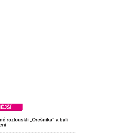
ĚJŠÍ
é rozlouskli „Orešnika“ a byli
eni