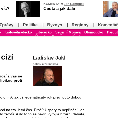
KOMENTÁŘ:
Jan Campbell
 víc?
Ceuta a jak dále
Zprávy
|
Politika
|
Byznys
|
Regiony
|
Komentář
o
Královéhradecko
Liberecko
Severní Morava
Olomoucko
Pardu
Ústecko
Vysočina
Zlínsko
cizí
Ladislav Jakl
politik a žurnalista
nozí z vás se
lipikou proti
To oni. A tak už jedenatřicátý rok píšu touto dobou
od na tzv. letní čas. Proč? Úspory to nepřináší, jen
o životů. A do toho se navíc vyrojila bizarní debata,