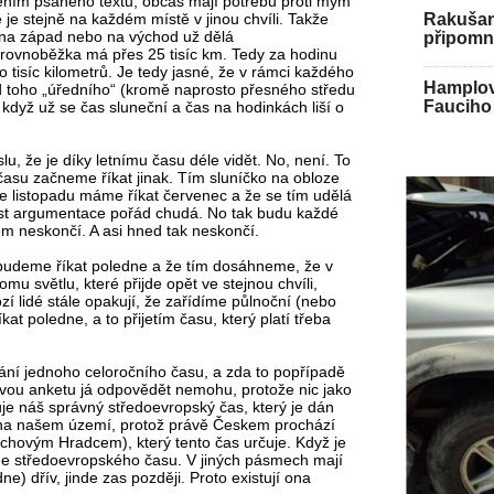
pením psaného textu, občas mají potřebu proti mým
je stejně na každém místě v jinou chvíli. Takže
Rakušan 
ů na západ nebo na východ už dělá
připomně
 rovnoběžka má přes 25 tisíc km. Tedy za hodinu
 tisíc kilometrů. Je tedy jasné, že v rámci každého
Hamplov
d toho „úředního“ (kromě naprosto přesného středu
Fauciho 
když už se čas sluneční a čas na hodinkách liší o
lu, že je díky letnímu času déle vidět. No, není. To
času začneme říkat jinak. Tím sluníčko na obloze
že listopadu máme říkat červenec a že se tím udělá
nost argumentace pořád chudá. No tak budu každé
em neskončí. A asi hned tak neskončí.
budeme říkat poledne a že tím dosáhneme, že v
mu světlu, které přijde opět ve stejnou chvíli,
í lidé stále opakují, že zařídíme půlnoční (nebo
kat poledne, a to přijetím času, který platí třeba
ování jednoho celoročního času, a zda to popřípadě
kovou anketu já odpovědět nemohu, protože nic jako
uje náš správný středoevropský čas, který je dán
 na našem území, protož právě Českem prochází
řichovým Hradcem), který tento čas určuje. Když je
ne středoevropského času. V jiných pásmech mají
e) dřív, jinde zas později. Proto existují ona