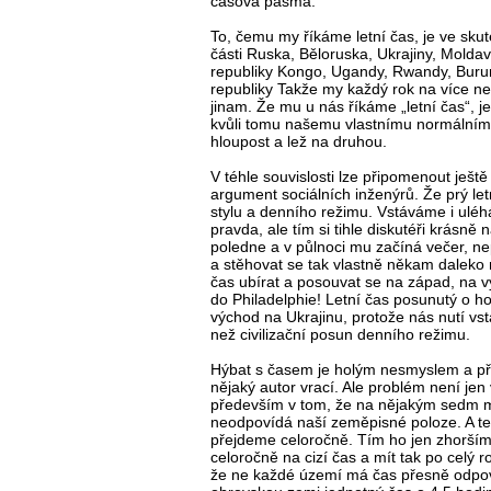
časová pásma.
To, čemu my říkáme letní čas, je ve sku
části Ruska, Běloruska, Ukrajiny, Mold
republiky Kongo, Ugandy, Rwandy, Burun
republiky Takže my každý rok na více než
jinam. Že mu u nás říkáme „letní čas“, je 
kvůli tomu našemu vlastnímu normálnímu
hloupost a lež na druhou.
V téhle souvislosti lze připomenout ještě
argument sociálních inženýrů. Že prý le
stylu a denního režimu. Vstáváme i uléh
pravda, ale tím si tihle diskutéři krásně
poledne a v půlnoci mu začíná večer, ne
a stěhovat se tak vlastně někam daleko
čas ubírat a posouvat se na západ, na 
do Philadelphie! Letní čas posunutý o h
východ na Ukrajinu, protože nás nutí vs
než civilizační posun denního režimu.
Hýbat s časem je holým nesmyslem a pře
nějaký autor vrací. Ale problém není jen
především v tom, že na nějakým sedm mě
neodpovídá naší zeměpisné poloze. A te
přejdeme celoročně. Tím ho jen zhoršíme
celoročně na cizí čas a mít tak po celý 
že ne každé území má čas přesně odpovíd