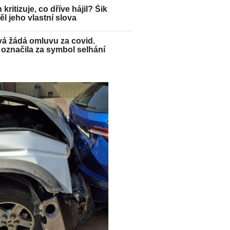
kritizuje, co dříve hájil? Šik
l jeho vlastní slova
á žádá omluvu za covid.
označila za symbol selhání