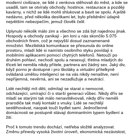
moderní civilizace, se lidé z venkova stěhovali do měst, a kde se
usadili, tam se otvíraly obchody, hostince, restaurace a později
kavárny, v nichž se lidé mohli shlukovat a bavit se spolu. A ještě
nedávno, před několika desítkami let, bylo přelidnění údajně
největším nebezpečím, jemuž člověk čelil.
Uplynulo několik málo zim a všechno se zdá být najednou jinak.
Hospody a obchody zanikají - jen loni u nás skončilo 5.075
obchodních firem, což je nejvyšší dosud zaznamenané
množství. Mezilidská komunikace se přesunula do online
prostoru, mladí lidé si namísto osobního styku povídají s
mobilními aplikacemi pomocí chytrých telefonů. Netouží po
druhém pohlaví, nechodí spolu a nesexují; třetina mladých do
třiceti let neměla nikdy přítele, partnera ani žádný sex. Jaký div,
když porno je dostupné i pro školáky a virtuální přítelkyně
ovládaná umělou inteligencí se na vás nikdy nenaštve, není
nepříjemná, nevěrná, ani se nezadlužuje a neutrácí.
Lidé nechtějí mít děti, odmítají se starat o nemocné,
odcházející, umírající či o starší generaci vůbec. Nikdy dřív se
mladí se starými tak málo nenavštěvovali, nikdy dřív neměli
prarodiče tak malý kontakt s vnuky. Lidé se nechtějí
sestěhovávat, naopak touží bydlet sami. Jednočlenné
domácnosti se postupně stávají dominantním typem bydlení a
žití.
Proč k tomuto trendu dochází, netřeba složitě analyzovat.
Změnu přinesly vysoká životní úroveň, ekonomická nezávislost,