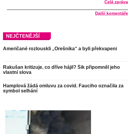
Celá zpráva
Další komentáře
NEJČTENĚJŠÍ
Američané rozlouskli „Orešnika“ a byli překvapeni
Rakušan kritizuje, co dříve hájil? Šik připomněl jeho
vlastní slova
Hamplová žádá omluvu za covid. Fauciho označila za
symbol selhání