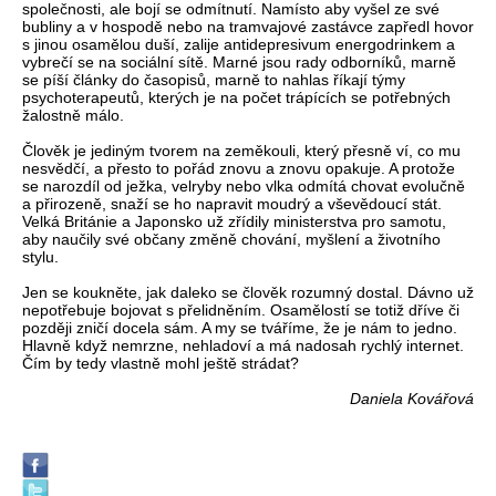
společnosti, ale bojí se odmítnutí. Namísto aby vyšel ze své
bubliny a v hospodě nebo na tramvajové zastávce zapředl hovor
s jinou osamělou duší, zalije antidepresivum energodrinkem a
vybrečí se na sociální sítě. Marné jsou rady odborníků, marně
se píší články do časopisů, marně to nahlas říkají týmy
psychoterapeutů, kterých je na počet trápících se potřebných
žalostně málo.
Člověk je jediným tvorem na zeměkouli, který přesně ví, co mu
nesvědčí, a přesto to pořád znovu a znovu opakuje. A protože
se narozdíl od ježka, velryby nebo vlka odmítá chovat evolučně
a přirozeně, snaží se ho napravit moudrý a vševědoucí stát.
Velká Británie a Japonsko už zřídily ministerstva pro samotu,
aby naučily své občany změně chování, myšlení a životního
stylu.
Jen se koukněte, jak daleko se člověk rozumný dostal. Dávno už
nepotřebuje bojovat s přelidněním. Osamělostí se totiž dříve či
později zničí docela sám. A my se tváříme, že je nám to jedno.
Hlavně když nemrzne, nehladoví a má nadosah rychlý internet.
Čím by tedy vlastně mohl ještě strádat?
Daniela Kovářová