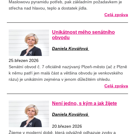
Maslowovu pyramidu potřeb, pak základním požadavkem je
střecha nad hlavou, teplo a dostatek jídla.
Celá zpráva
Unikátnost mého senátního
obvodu
Daniela Kovářová
25.březen 2026
Senátní obvod č. 7 oficiálně nazývaný Plzeň-město (ač z Plzně
k němu patří jen malá část a většina obvodu je venkovského
rázu) je unikátním zejména v jenom důležitém ohledu.
Celá zpráva
Není jedno, s kým a jak žijete
Daniela Kovářová
20.březen 2026
Žijeme v moderní době, která odvážně odhazuje zvyky a