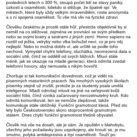
posledních letech o 300 %, stoupá počet lidí se stavy paniky,
úzkosti a osamělosti, kdekdo si stěžuje, že špatně spí. Ve
městech, které byly vždy velkým mraveništěm, roste anonymita
a s ní spojená osamělost. To vše má vliv na fyzické zdraví.
Člověku českému je prostě stále hůř, přestože objektivně by si
neměl na co stěžovat, zejména ve srovnání se svým předkem
nebo se svými bratry a sestrami z jiných zemí. Homo sapiens na
rozdíl od ježka, velryby nebo vlka bohužel neví, co je pro něj
nejlepší. Nebo to možná dobře ví, ale určitě se podle toho
nechová. Vymyslel chytré telefony, sluchátka, neomezená data a
sociální sítě, čímž se oddělil od svých bližních. Mluví stále
méně, jak se ukazuje na mladé generaci, která odmítá zvedat
telefonní hovory, aby nemusela s nikým hovořit.
Zhoršuje si tak komunikační dovednosti, což je vidět na
písemných maturitních pracech. Na mnohých vysokých školách
písemky stejně už zrušili, protože je za studenty psala umělá
inteligence. Mladí odmítají mluvit na jiné na veřejnosti kvůli
sociální fóbii, čímž vzniká začarovaný nerozetnutelný kruh. Kdo
odmítá komunikovat, ten se nemůže zlepšovat, takže
komunikuje stále obtížněji. Funkční gramotnost klesá. Před sto
lety bylo Československo skoro stoprocentně gramotným
státem. Dnes chybí funkční gramotnost třetině obyvatel.
Člověk má vše na dosah, ale je sám. Je opuštěn v blahobytu,
všechny jeho požadavky jsou uspokojeny, ale hroutí se, je mu
smutno, polyká antidepresiva a trpí osamělostí. Touží po