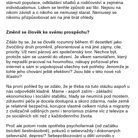
stárnutí populace, odkládání sňatků a rodičovství a zejména
individualismus. Lidem se tenhle způsob asi líbí. Nejsou na
nikom závislí a o nikoho se nemusejí starat. Nemusejí se
nikomu přizpůsobovat ani na jiné brát ohledy.
Změnil se člověk ke svému prospěchu?
Zdálo by se, že se člověk rozumný během tří desetiletí jako
živočišný druh proměnil, přeorientoval a má jiné zájmy, cíle,
priority. Už není párový ani společenský tvor. Nechce být,
protože sám se uzamkl do vězení. Je vlkem samotářem, který
by nejradši pracoval na houmofisu, nákupy pořizoval přes
internet a sám si uspokojoval všechny své potřeby. Jenomže je
tohle jeho chování ještě efektivní? Jsou lidé v této nové roli
šťastní?
Na první pohled by se zdálo, že je třeba na tuto otázku aspoň u
nás odpovědět kladně. Máme - aspoň zatím - základní
ekonomickou i sociální stabilitu, hlady se neumírá pod mostem,
zdravotní péče je docela dostupná a skoro zdarma, naše země
je relativně bezpečná, korupce vlastně celkem nízká a migranty
z civilizačně odlišných zemí i terorismus známe víc z televize a
ze sociálních sítí než z každodenního života.
Proč ale potom roste spotřeba psychofarmak (od začátku
tisíciletí šestinásobně), pokusů o sebevraždy i dokonaných
sebevražd, depresí? Sebepoškozování u dětí vzrostlo v