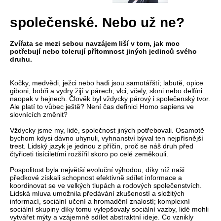
společenské. Nebo už ne?
Zvířata se mezi sebou navzájem liší v tom, jak moc
potřebují nebo tolerují přítomnost jiných jedinců svého
druhu.
Kočky, medvědi, ježci nebo hadi jsou samotářští; labutě, opice
giboni, bobři a vydry žijí v párech; vlci, včely, sloni nebo delfíni
naopak v hejnech. Člověk byl vždycky párový i společenský tvor.
Ale platí to vůbec ještě? Není čas definici Homo sapiens ve
slovnících změnit?
Vždycky jsme my, lidé, společnost jiných potřebovali. Osamotě
bychom kdysi dávno uhynuli, vyhnanství býval ten nejpřísnější
trest. Lidský jazyk je jednou z příčin, proč se náš druh před
čtyřiceti tisíciletími rozšířil skoro po celé zeměkouli.
Pospolitost byla největší evoluční výhodou, díky níž naši
předkové získali schopnost efektivně sdílet informace a
koordinovat se ve velkých tlupách a rodových společenstvích.
Lidská mluva umožnila předávání zkušeností a složitých
informací, sociální učení a hromadění znalostí; komplexní
sociální skupiny díky tomu vylepšovaly sociální vazby, lidé mohli
vytvářet mýty a vzájemně sdílet abstraktní ideje. Co vznikly