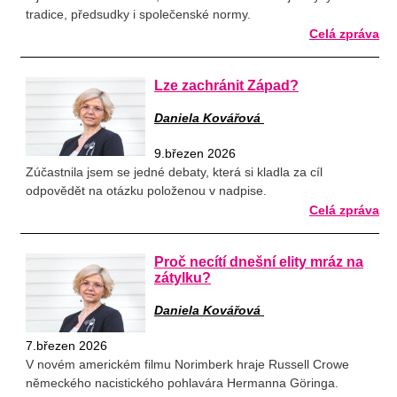
tradice, předsudky i společenské normy.
Celá zpráva
Lze zachránit Západ?
Daniela Kovářová
9.březen 2026
Zúčastnila jsem se jedné debaty, která si kladla za cíl
odpovědět na otázku položenou v nadpise.
Celá zpráva
Proč necítí dnešní elity mráz na
zátylku?
Daniela Kovářová
7.březen 2026
V novém americkém filmu Norimberk hraje Russell Crowe
německého nacistického pohlavára Hermanna Göringa.