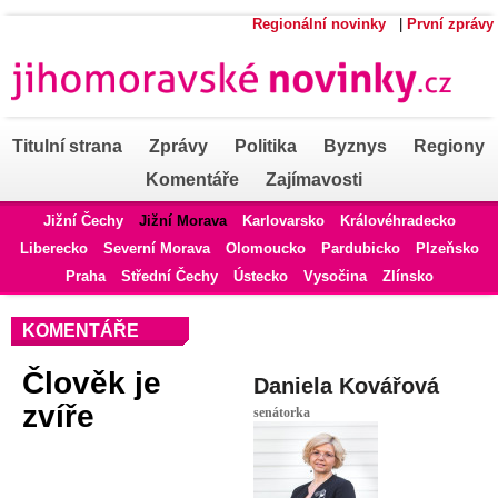
Regionální novinky
|
První zprávy
Titulní strana
Zprávy
Politika
Byznys
Regiony
Komentáře
Zajímavosti
Jižní Čechy
Jižní Morava
Karlovarsko
Královéhradecko
Liberecko
Severní Morava
Olomoucko
Pardubicko
Plzeňsko
Praha
Střední Čechy
Ústecko
Vysočina
Zlínsko
KOMENTÁŘE
Člověk je
Daniela Kovářová
zvíře
senátorka