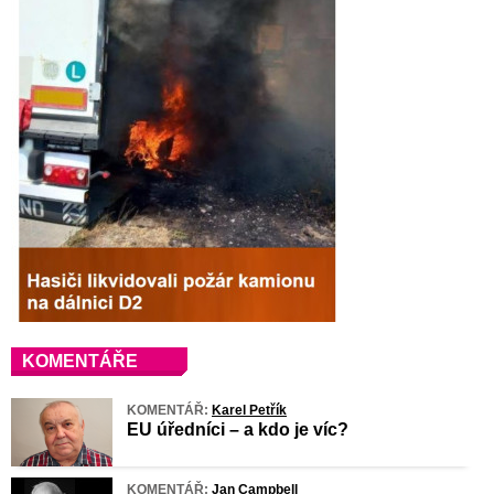
KOMENTÁŘE
KOMENTÁŘ:
Karel Petřík
EU úředníci – a kdo je víc?
KOMENTÁŘ:
Jan Campbell