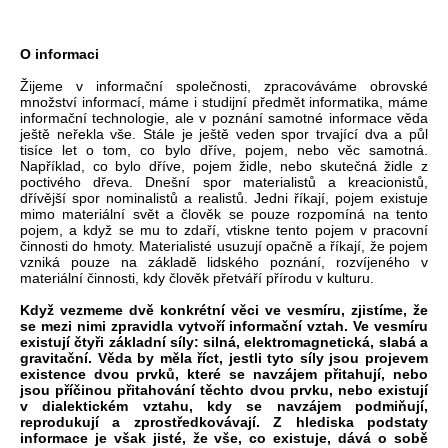
O informaci
Žijeme v informační společnosti, zpracováváme obrovské
množství informací, máme i studijní předmět informatika, máme
informační technologie, ale v poznání samotné informace věda
ještě neřekla vše. Stále je ještě veden spor trvající dva a půl
tisíce let o tom, co bylo dříve, pojem, nebo věc samotná.
Například, co bylo dříve, pojem židle, nebo skutečná židle z
poctivého dřeva. Dnešní spor materialistů a kreacionistů,
dřívější spor nominalistů a realistů. Jedni říkají, pojem existuje
mimo materiální svět a člověk se pouze rozpomíná na tento
pojem, a když se mu to zdaří, vtiskne tento pojem v pracovní
činnosti do hmoty. Materialisté usuzují opačně a říkají, že pojem
vzniká pouze na základě lidského poznání, rozvíjeného v
materiální činnosti, kdy člověk přetváří přírodu v kulturu.
Když vezmeme dvě konkrétní věci ve vesmíru, zjistíme, že
se mezi nimi zpravidla vytvoří informační vztah. Ve vesmíru
existují čtyři základní síly: silná, elektromagnetická, slabá a
gravitační. Věda by měla říct, jestli tyto síly jsou projevem
existence dvou prvků, které se navzájem přitahují, nebo
jsou příčinou přitahování těchto dvou prvku, nebo existují
v dialektickém vztahu, kdy se navzájem podmiňují,
reprodukují a zprostředkovávají. Z hlediska podstaty
informace je však jisté, že vše, co existuje, dává o sobě