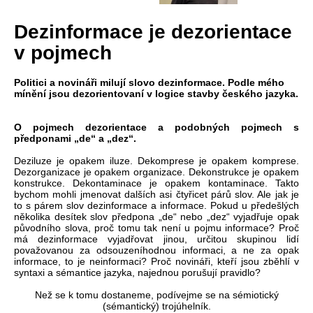
Dezinformace je dezorientace
v pojmech
Politici a novináři milují slovo dezinformace. Podle mého
mínění jsou dezorientovaní v logice stavby českého jazyka.
O pojmech dezorientace a podobných pojmech s
předponami „de“ a „dez“.
Deziluze je opakem iluze. Dekomprese je opakem komprese.
Dezorganizace je opakem organizace. Dekonstrukce je opakem
konstrukce. Dekontaminace je opakem kontaminace. Takto
bychom mohli jmenovat dalších asi čtyřicet párů slov. Ale jak je
to s párem slov dezinformace a informace. Pokud u předešlých
několika desítek slov předpona „de“ nebo „dez“ vyjadřuje opak
původního slova, proč tomu tak není u pojmu informace? Proč
má dezinformace vyjadřovat jinou, určitou skupinou lidí
považovanou za odsouzeníhodnou informaci, a ne za opak
informace, to je neinformaci? Proč novináři, kteří jsou zběhlí v
syntaxi a sémantice jazyka, najednou porušují pravidlo?
Než se k tomu dostaneme, podívejme se na sémiotický
(sémantický) trojúhelník.