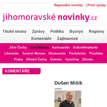
Regionální novinky
|
První zprávy
Titulní strana
Zprávy
Politika
Byznys
Regiony
Komentáře
Zajímavosti
Jižní Čechy
Jižní Morava
Karlovarsko
Královéhradecko
Liberecko
Severní Morava
Olomoucko
Pardubicko
Plzeňsko
Praha
Střední Čechy
Ústecko
Vysočina
Zlínsko
KOMENTÁŘE
Dušan Mišík
senior