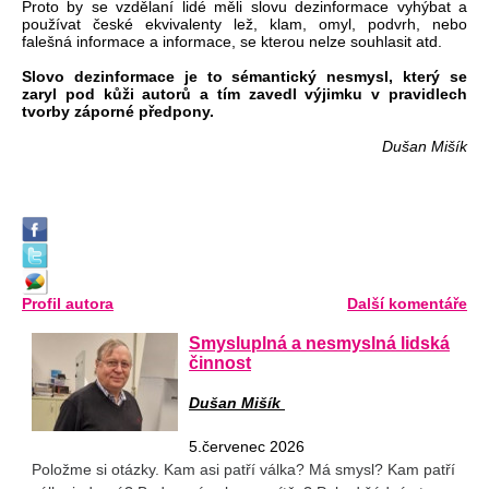
Proto by se vzdělaní lidé měli slovu dezinformace vyhýbat a
používat české ekvivalenty lež, klam, omyl, podvrh, nebo
falešná informace a informace, se kterou nelze souhlasit atd.
Slovo dezinformace je to sémantický nesmysl, který se
zaryl pod kůži autorů a tím zavedl výjimku v pravidlech
tvorby záporné předpony.
Dušan Mišík
Profil autora
Další komentáře
Smysluplná a nesmyslná lidská
činnost
Dušan Mišík
5.červenec 2026
Položme si otázky. Kam asi patří válka? Má smysl? Kam patří