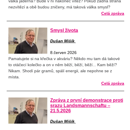
válka jaderná? Bude v ní nakonec vítěz? Pokud žádná strana
nezvítězí a obě budou zničeny, má taková válka smysl?
Celá zpráva
Smysl života
Dušan Mišík
8.červen 2026
Pamatujete si na křečka v akváriu? Někdo mu tam dá takové
to otáčecí kolečko a on v něm běží, běží, běží... Kam běží?
Nikam. Shodí pár gramů, spálí energii, ale nepohne se z
místa.
Celá zpráva
Zpráva z první demonstrace proti
srazu Landsmannschaftu –
21.5.2026
Dušan Mišík