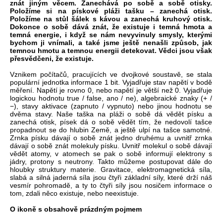
znát jiným věcem. Zanechává po sobě a sobě otisky.
Položíme si na pískové pláži tašku – zanechá otisk.
Položíme na stůl šálek s kávou a zanechá kruhový otisk.
Dokonce o sobě dává znát, že existuje i temná hmota a
temná energie, i když se nám nevyvinuly smysly, kterými
bychom ji vnímali, a také jsme ještě nenašli způsob, jak
temnou hmotu a temnou energii detekovat. Vědci jsou však
přesvědčeni, že existuje.
Vznikem počítačů, pracujících ve dvojkové soustavě, se stala
populární jednotka informace 1 bit. Vyjadřuje stav napětí v bodě
měření. Napětí je rovno 0, nebo napětí je větší než 0. Vyjadřuje
logickou hodnotu true / false, ano / ne), algebraické znaky (+ /
−), stavy aktivace (zapnuto / vypnuto) nebo jinou hodnotu se
dvěma stavy. Naše taška na pláži o sobě dá vědět písku a
zanechá otisk, písek dá o sobě vědět tím, že nedovolí tašce
propadnout se do hlubin Země, a ještě ulpí na tašce samotné.
Zrnka písku dávají o sobě znát jedno druhému a uvnitř zrnka
dávají o sobě znát molekuly písku. Uvnitř molekul o sobě dávají
vědět atomy, v atomech se pak o sobě informují elektrony s
jádry, protony s neutrony. Takto můžeme postupovat dále do
hloubky struktury materie. Gravitace, elektromagnetická síla,
slabá a silná jaderná síla jsou čtyři základní síly, které drží náš
vesmír pohromadě, a ty to čtyři síly jsou nosičem informace o
tom, zdali něco existuje, nebo neexistuje.
O ikoně s obsahově prázdným pojmem