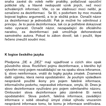
snaha zavést do voleb nefér praktiky, potlačovat opoziční
politické síly, a hlavně nedopustit vznik jiných, než mocí
schválených informací. Vše, co se vládnoucí moci nelíbí, je
označeno za dezinformaci. Se lží, s podvrhem by moc musela
bojovat logikou argumentů, a to je složitá práce. Označit názor
za dezinformaci je jednodušší. Pak je možné ho odmítnout z
principu. Je to jasná dezinformace, tak co je potřebné dokazovat
nebo vyvracet. Označit názor, nezapadající do oficiálního
narativu, za dezinformaci pak umožňuje dehonestovat
samotného autora. Pokud to zákon dovolí, tak i použít, lépe
řečeno zneužít soudní moc.
K logice českého jazyka
Předpona „DE a „DEZ“ mají vyjadřovat u cizích slov opak
původního slova. Rozšíření pojmu dezinformace, u kterého byl
vytvořen nový pojem nezakládající se na opaku slova inforamce,
tj. slovo neinformace, vnáší do logiky jazyka zmatek. Znamená
další výjimku, která nemá opodstatnění. Je pouhým výsledkem
nesprávně použité ikony pro pojem falešné informace,
informačního podvrhu, nepravdivé informace, omylu, lži. Dnes je
slovo dezinformace využíváno pro pojem odmítaného názoru.
Omlouvání slova dezinformace jako záměrné lži nemá
opodstatnění. Slova podvrh, falešná informace, zavádějící
informace v sobě obsahují úmysl získat výhodu vnucením
nesprávné informace tomu, ke komu je informace směřována.