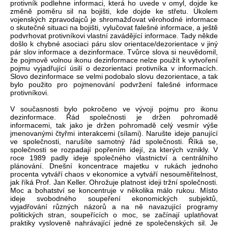
protivník podlehne informaci, která ho uvede v omyl, dojde ke
změně poměru sil na bojišti, kde dojde ke střetu. Úkolem
vojenských zpravodajců je shromažďovat věrohodné informace
o skutečné situaci na bojišti, vylučovat falešné informace, a ještě
podvrhovat protivníkovi vlastní zavádějící informace. Tady někde
došlo k chybné asociaci páru slov orientace/dezorientace v jiný
pár slov informace a dezinformace. Tvůrce slova si neuvědomil,
že pojmově volnou ikonu dezinformace nelze použít k vytvoření
pojmu vyjadřující úsilí o dezorientaci protivníka v informacích.
Slovo dezinformace se velmi podobalo slovu dezorientace, a tak
bylo použito pro pojmenování podvržení falešné informace
protivníkovi.
V současnosti bylo pokročeno ve vývoji pojmu pro ikonu
dezinformace. Řád společnosti je držen pohromadě
informacemi, tak jako je držen pohromadě celý vesmír výše
jmenovanými čtyřmi interakcemi (sílami). Narušte ideje panující
ve společnosti, narušíte samotný řád společnosti. Říká se,
společnosti se rozpadají popřením idejí, za kterých vznikly. V
roce 1989 padly ideje společného vlastnictví a centrálního
plánování. Dnešní koncentrace majetku v rukách jednoho
procenta vytváří chaos v ekonomice a vytváří nesouměřitelnost,
jak říká Prof. Jan Keller. Ohrožuje platnost ideji tržní společnosti.
Moc a bohatství se koncentruje v několika málo rukou. Místo
ideje svobodného soupeření ekonomických subjektů,
vyjadřování různých názorů a na ně navazující programy
politických stran, soupeřících o moc, se začínají uplatňovat
praktiky vysloveně nahrávající jedné ze společenských sil. Je