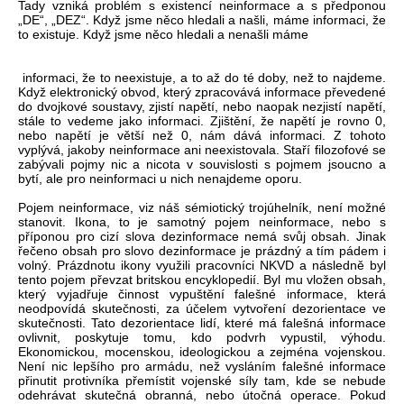
Tady vzniká problém s existencí neinformace a s předponou
„DE“, „DEZ“. Když jsme něco hledali a našli, máme informaci, že
to existuje. Když jsme něco hledali a nenašli máme
informaci, že to neexistuje, a to až do té doby, než to najdeme.
Když elektronický obvod, který zpracovává informace převedené
do dvojkové soustavy, zjistí napětí, nebo naopak nezjistí napětí,
stále to vedeme jako informaci. Zjištění, že napětí je rovno 0,
nebo napětí je větší než 0, nám dává informaci. Z tohoto
vyplývá, jakoby neinformace ani neexistovala. Staří filozofové se
zabývali pojmy nic a nicota v souvislosti s pojmem jsoucno a
bytí, ale pro neinformaci u nich nenajdeme oporu.
Pojem neinformace, viz náš sémiotický trojúhelník, není možné
stanovit. Ikona, to je samotný pojem neinformace, nebo s
příponou pro cizí slova dezinformace nemá svůj obsah. Jinak
řečeno obsah pro slovo dezinformace je prázdný a tím pádem i
volný. Prázdnotu ikony využili pracovníci NKVD a následně byl
tento pojem převzat britskou encyklopedií. Byl mu vložen obsah,
který vyjadřuje činnost vypuštění falešné informace, která
neodpovídá skutečnosti, za účelem vytvoření dezorientace ve
skutečnosti. Tato dezorientace lidí, které má falešná informace
ovlivnit, poskytuje tomu, kdo podvrh vypustil, výhodu.
Ekonomickou, mocenskou, ideologickou a zejména vojenskou.
Není nic lepšího pro armádu, než vysláním falešné informace
přinutit protivníka přemístit vojenské síly tam, kde se nebude
odehrávat skutečná obranná, nebo útočná operace. Pokud