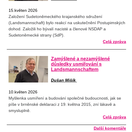
15.květen 2026
Založení Sudetoněmeckého krajanského sdružení
(Landsmannschaft) bylo reakcí na uskutečnění Postupimských
dohod. Založili ho bývalí nacisté a členové NSDAP a
Sudetoněmecké strany (SdP).
Celá zpráva
Zamýšlené a nezamýšlené
důsledky usmiřování s
Landsmannschaftem
Dušan Mišík
10.květen 2026
Myšlenka usmíření a budování společné budoucnosti, jak se
píše v brněnské deklaraci z 19. května 2015, zní lákavě a
smysluplně.
Celá zpráva
Další komentáře