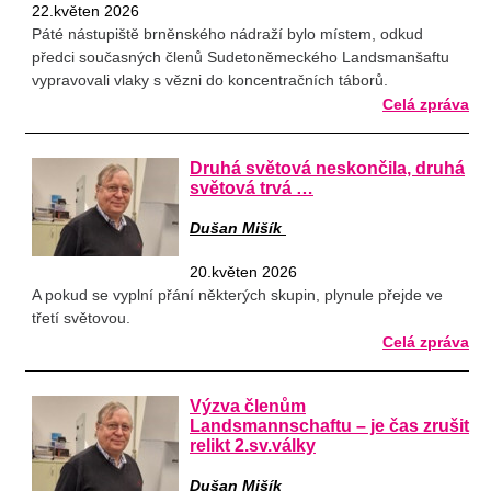
22.květen 2026
Páté nástupiště brněnského nádraží bylo místem, odkud
předci současných členů Sudetoněmeckého Landsmanšaftu
vypravovali vlaky s vězni do koncentračních táborů.
Celá zpráva
Druhá světová neskončila, druhá
světová trvá …
Dušan Mišík
20.květen 2026
A pokud se vyplní přání některých skupin, plynule přejde ve
třetí světovou.
Celá zpráva
Výzva členům
Landsmannschaftu – je čas zrušit
relikt 2.sv.války
Dušan Mišík