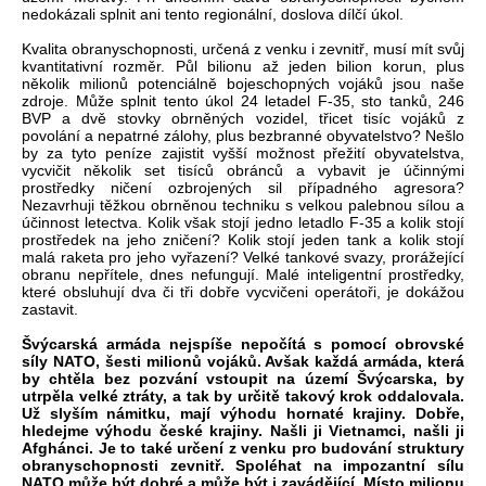
nedokázali splnit ani tento regionální, doslova dílčí úkol.
Kvalita obranyschopnosti, určená z venku i zevnitř, musí mít svůj
kvantitativní rozměr. Půl bilionu až jeden bilion korun, plus
několik milionů potenciálně bojeschopných vojáků jsou naše
zdroje. Může splnit tento úkol 24 letadel F-35, sto tanků, 246
BVP a dvě stovky obrněných vozidel, třicet tisíc vojáků z
povolání a nepatrné zálohy, plus bezbranné obyvatelstvo? Nešlo
by za tyto peníze zajistit vyšší možnost přežití obyvatelstva,
vycvičit několik set tisíců obránců a vybavit je účinnými
prostředky ničení ozbrojených sil případného agresora?
Nezavrhuji těžkou obrněnou techniku s velkou palebnou sílou a
účinnost letectva. Kolik však stojí jedno letadlo F-35 a kolik stojí
prostředek na jeho zničení? Kolik stojí jeden tank a kolik stojí
malá raketa pro jeho vyřazení? Velké tankové svazy, prorážející
obranu nepřítele, dnes nefungují. Malé inteligentní prostředky,
které obsluhují dva či tři dobře vycvičeni operátoři, je dokážou
zastavit.
Švýcarská armáda nejspíše nepočítá s pomocí obrovské
síly NATO, šesti milionů vojáků. Avšak každá armáda, která
by chtěla bez pozvání vstoupit na území Švýcarska, by
utrpěla velké ztráty, a tak by určitě takový krok oddalovala.
Už slyším námitku, mají výhodu hornaté krajiny. Dobře,
hledejme výhodu české krajiny. Našli ji Vietnamci, našli ji
Afghánci. Je to také určení z venku pro budování struktury
obranyschopnosti zevnitř. Spoléhat na impozantní sílu
NATO může být dobré a může být i zavádějící. Místo milionu