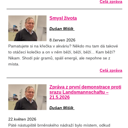
Celá zpráva
Smysl života
Dušan Mišík
8.červen 2026
Pamatujete si na křečka v akváriu? Někdo mu tam dá takové
to otáčecí kolečko a on v něm běží, běží, běží... Kam běží?
Nikam. Shodí pár gramů, spálí energii, ale nepohne se z
místa.
Celá zpráva
Zpráva z první demonstrace proti
srazu Landsmannschaftu –
21.5.2026
Dušan Mišík
22.květen 2026
Páté nástupiště brněnského nádraží bylo místem, odkud