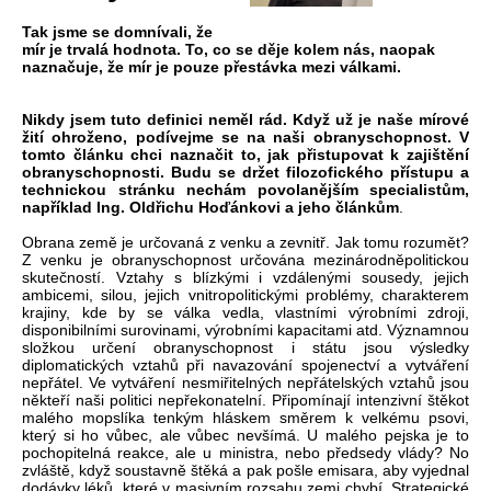
Tak jsme se domnívali, že
mír je trvalá hodnota. To, co se děje kolem nás, naopak
naznačuje, že mír je pouze přestávka mezi válkami.
Nikdy jsem tuto definici neměl rád. Když už je naše mírové
žití ohroženo, podívejme se na naši obranyschopnost. V
tomto článku chci naznačit to, jak přistupovat k zajištění
obranyschopnosti. Budu se držet filozofického přístupu a
technickou stránku nechám povolanějším specialistům,
například Ing. Oldřichu Hoďánkovi a jeho článkům
.
Obrana země je určovaná z venku a zevnitř. Jak tomu rozumět?
Z venku je obranyschopnost určována mezinárodněpolitickou
skutečností. Vztahy s blízkými i vzdálenými sousedy, jejich
ambicemi, silou, jejich vnitropolitickými problémy, charakterem
krajiny, kde by se válka vedla, vlastními výrobními zdroji,
disponibilními surovinami, výrobními kapacitami atd. Významnou
složkou určení obranyschopnost i státu jsou výsledky
diplomatických vztahů při navazování spojenectví a vytváření
nepřátel. Ve vytváření nesmiřitelných nepřátelských vztahů jsou
někteří naši politici nepřekonatelní. Připomínají intenzivní štěkot
malého mopslíka tenkým hláskem směrem k velkému psovi,
který si ho vůbec, ale vůbec nevšímá. U malého pejska je to
pochopitelná reakce, ale u ministra, nebo předsedy vlády? No
zvláště, když soustavně štěká a pak pošle emisara, aby vyjednal
dodávky léků, které v masivním rozsahu zemi chybí. Strategické