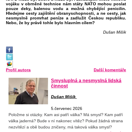
vojáku v obrněné technice nám státy NATO mohou poslat
pouze deky, balenou vodu a možná chybějící penicilin.
Hledejme cesty zajištění obranyschopnosti, a ne cesty, jak
nesmyslně promrhat peníze a zadlužit Českou republiku.
Nebo, že by právě tohle bylo hlavním cílem?
Dušan Mišík
Profil autora
Další komentáře
Smysluplná a nesmyslná lidská
činnost
Dušan Mišík
5.červenec 2026
Položme si otázky. Kam asi patří válka? Má smysl? Kam patří
válka jaderná? Bude v ní nakonec vítěz? Pokud žádná strana
nezvítězí a obě budou zničeny, má taková válka smysl?