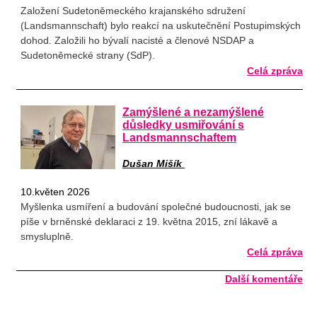
Založení Sudetoněmeckého krajanského sdružení
(Landsmannschaft) bylo reakcí na uskutečnění Postupimských
dohod. Založili ho bývalí nacisté a členové NSDAP a
Sudetoněmecké strany (SdP).
Celá zpráva
Zamýšlené a nezamýšlené
důsledky usmiřování s
Landsmannschaftem
Dušan Mišík
10.květen 2026
Myšlenka usmíření a budování společné budoucnosti, jak se
píše v brněnské deklaraci z 19. května 2015, zní lákavě a
smysluplně.
Celá zpráva
Další komentáře