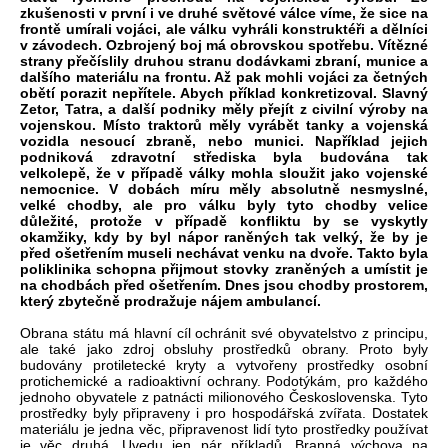
zkušenosti v první i ve druhé světové válce víme, že sice na
frontě umírali vojáci, ale válku vyhráli konstruktéři a dělníci
v závodech. Ozbrojený boj má obrovskou spotřebu. Vítězné
strany přečíslily druhou stranu dodávkami zbraní, munice a
dalšího materiálu na frontu. Až pak mohli vojáci za četných
obětí porazit nepřítele. Abych příklad konkretizoval. Slavný
Zetor, Tatra, a další podniky měly přejít z civilní výroby na
vojenskou. Místo traktorů měly vyrábět tanky a vojenská
vozidla nesoucí zbraně, nebo munici. Například jejich
podniková zdravotní střediska byla budována tak
velkolepě, že v případě války mohla sloužit jako vojenské
nemocnice. V dobách míru měly absolutně nesmyslné,
velké chodby, ale pro válku byly tyto chodby velice
důležité, protože v případě konfliktu by se vyskytly
okamžiky, kdy by byl nápor raněných tak velký, že by je
před ošetřením museli nechávat venku na dvoře. Takto byla
poliklinika schopna přijmout stovky zraněných a umístit je
na chodbách před ošetřením. Dnes jsou chodby prostorem,
který zbytečně prodražuje nájem ambulancí.
Obrana státu má hlavní cíl ochránit své obyvatelstvo z principu,
ale také jako zdroj obsluhy prostředků obrany. Proto byly
budovány protiletecké kryty a vytvořeny prostředky osobní
protichemické a radioaktivní ochrany. Podotýkám, pro každého
jednoho obyvatele z patnácti milionového Československa. Tyto
prostředky byly připraveny i pro hospodářská zvířata. Dostatek
materiálu je jedna věc, připravenost lidí tyto prostředky používat
je věc druhá. Uvedu jen pár příkladů. Branná výchova na