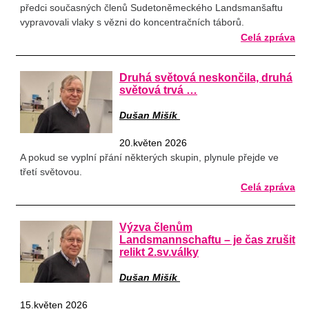
předci současných členů Sudetoněmeckého Landsmanšaftu
vypravovali vlaky s vězni do koncentračních táborů.
Celá zpráva
Druhá světová neskončila, druhá
světová trvá …
Dušan Mišík
20.květen 2026
A pokud se vyplní přání některých skupin, plynule přejde ve
třetí světovou.
Celá zpráva
Výzva členům
Landsmannschaftu – je čas zrušit
relikt 2.sv.války
Dušan Mišík
15.květen 2026