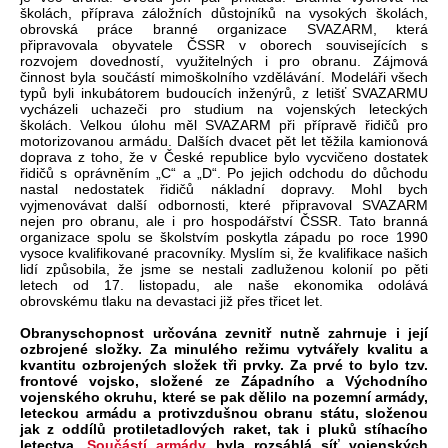
školách, příprava záložních důstojníků na vysokých školách,
obrovská práce branné organizace SVAZARM, která
připravovala obyvatele ČSSR v oborech souvisejících s
rozvojem dovedností, využitelných i pro obranu. Zájmová
činnost byla součástí mimoškolního vzdělávání. Modeláři všech
typů byli inkubátorem budoucích inženýrů, z letišť SVAZARMU
vycházeli uchazeči pro studium na vojenských leteckých
školách. Velkou úlohu měl SVAZARM při přípravě řidičů pro
motorizovanou armádu. Dalších dvacet pět let těžila kamionová
doprava z toho, že v České republice bylo vycvičeno dostatek
řidičů s oprávněním „C“ a „D“. Po jejich odchodu do důchodu
nastal nedostatek řidičů nákladní dopravy. Mohl bych
vyjmenovávat další odbornosti, které připravoval SVAZARM
nejen pro obranu, ale i pro hospodářství ČSSR. Tato branná
organizace spolu se školstvím poskytla západu po roce 1990
vysoce kvalifikované pracovníky. Myslím si, že kvalifikace našich
lidí způsobila, že jsme se nestali zadluženou kolonií po pěti
letech od 17. listopadu, ale naše ekonomika odolává
obrovskému tlaku na devastaci již přes třicet let.
Obranyschopnost určována zevnitř nutně zahrnuje i její
ozbrojené složky. Za minulého režimu vytvářely kvalitu a
kvantitu ozbrojených složek tři prvky. Za prvé to bylo tzv.
frontové vojsko, složené ze Západního a Východního
vojenského okruhu, které se pak dělilo na pozemní armády,
leteckou armádu a protivzdušnou obranu státu, složenou
jak z oddílů protiletadlových raket, tak i pluků stíhacího
letectva.
Součástí armády
byla rozsáhlá síť vojenských