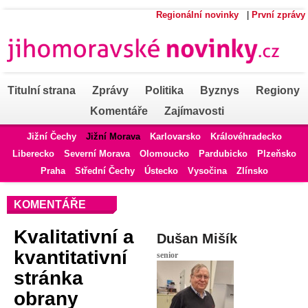
Regionální novinky
|
První zprávy
Titulní strana
Zprávy
Politika
Byznys
Regiony
Komentáře
Zajímavosti
Jižní Čechy
Jižní Morava
Karlovarsko
Královéhradecko
Liberecko
Severní Morava
Olomoucko
Pardubicko
Plzeňsko
Praha
Střední Čechy
Ústecko
Vysočina
Zlínsko
KOMENTÁŘE
Kvalitativní a
Dušan Mišík
kvantitativní
senior
stránka
obrany