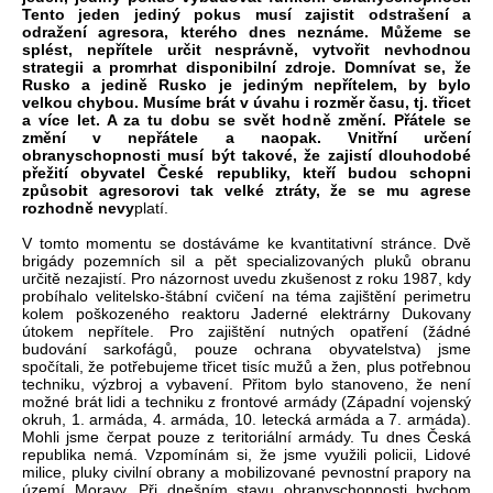
Tento jeden jediný pokus musí zajistit odstrašení a
odražení agresora, kterého dnes neznáme. Můžeme se
splést, nepřítele určit nesprávně, vytvořit nevhodnou
strategii a promrhat disponibilní zdroje. Domnívat se, že
Rusko a jedině Rusko je jediným nepřítelem, by bylo
velkou chybou. Musíme brát v úvahu i rozměr času, tj. třicet
a více let. A za tu dobu se svět hodně změní. Přátele se
změní v nepřátele a naopak. Vnitřní určení
obranyschopnosti musí být takové, že zajistí dlouhodobé
přežití obyvatel České republiky, kteří budou schopni
způsobit agresorovi tak velké ztráty, že se mu agrese
rozhodně nevy
platí.
V tomto momentu se dostáváme ke kvantitativní stránce. Dvě
brigády pozemních sil a pět specializovaných pluků obranu
určitě nezajistí. Pro názornost uvedu zkušenost z roku 1987, kdy
probíhalo velitelsko-štábní cvičení na téma zajištění perimetru
kolem poškozeného reaktoru Jaderné elektrárny Dukovany
útokem nepřítele. Pro zajištění nutných opatření (žádné
budování sarkofágů, pouze ochrana obyvatelstva) jsme
spočítali, že potřebujeme třicet tisíc mužů a žen, plus potřebnou
techniku, výzbroj a vybavení. Přitom bylo stanoveno, že není
možné brát lidi a techniku z frontové armády (Západní vojenský
okruh, 1. armáda, 4. armáda, 10. letecká armáda a 7. armáda).
Mohli jsme čerpat pouze z teritoriální armády. Tu dnes Česká
republika nemá. Vzpomínám si, že jsme využili policii, Lidové
milice, pluky civilní obrany a mobilizované pevnostní prapory na
území Moravy. Při dnešním stavu obranyschopnosti bychom