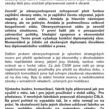
zásoby léků jsou součástí připravenosti země k obraně.
Zevnitř je obranyschopnost schopností plnit funkce
zajištění obrany státu, to je zajištění životu obyvatel, jejich
majetku a území státu. Armáda je hlavním nástrojem
obrany, ale ne jediným. Armáda je podmnožinou celkové
bezpečnosti státu. Obranyschopnost státu je zevnitř
určena strukturou. V první řadě jde o prosazování
zahraniční politiky, hledající spojence a ekonomické
partnery. Tento prvek vyžaduje funkční diplomatický sbor.
Momentálně je čištěn od zkušených diplomatů člověkem
bez diplomatického vzdělání a praxe.
Dalším prvkem obranyschopnosti je vytvoření strategických
rezerv pro přežití společnosti a její ekonomiky v dlouhodobém
tlaku nepřátelské strany, jakými jsou blokády, sankce, nebo
ocitnutí se v horké válce. Za dob ČSSR jsme měli po strop
napěchované sklady prostředky pro přežití na dlouhou dobu, v
některých komoditách jsme byli schopni zásobovat obyvatelstvo
až na dva roky. Byly to státní hmotné rezervy a nedotknutelné
zásoby v armádních skladech, určených pro mobilizaci.
Výstavba budov, komunikací, fabrik byla plánovaná jak pro
využití v míru, tak i pro jejich používání v době války. Pro
představu. V mnohých fabrikách pracovali důstojníci ČSLA.
Na první pohled to vypadalo tak, že v míru nemají co na
práci. Ve skutečnosti bylo jejich úkolem udržovat fabriku ve
stavu rychlého přechodu na vojenskou výrobu. Ze