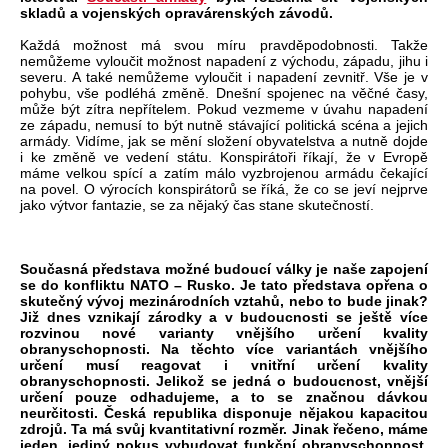
skladů a vojenských opravárenských závodů.
Každá možnost má svou míru pravděpodobnosti. Takže
nemůžeme vyloučit možnost napadení z východu, západu, jihu i
severu. A také nemůžeme vyloučit i napadení zevnitř. Vše je v
pohybu, vše podléhá změně. Dnešní spojenec na věčné časy,
může být zítra nepřítelem. Pokud vezmeme v úvahu napadení
ze západu, nemusí to být nutně stávající politická scéna a jejich
armády. Vidíme, jak se mění složení obyvatelstva a nutně dojde
i ke změně ve vedení státu. Konspirátoři říkají, že v Evropě
máme velkou spící a zatím málo vyzbrojenou armádu čekající
na povel. O výrocích konspirátorů se říká, že co se jeví nejprve
jako výtvor fantazie, se za nějaký čas stane skutečností.
Současná představa možné budoucí války je naše zapojení
se do konfliktu NATO – Rusko. Je tato představa opřena o
skutečný vývoj mezinárodních vztahů, nebo to bude jinak?
Již dnes vznikají zárodky a v budoucnosti se ještě více
rozvinou nové varianty vnějšího určení kvality
obranyschopnosti. Na těchto více variantách vnějšího
určení musí reagovat i vnitřní určení kvality
obranyschopnosti. Jelikož se jedná o budoucnost, vnější
určení pouze odhadujeme, a to se značnou dávkou
neurčitosti. Česká republika disponuje nějakou kapacitou
zdrojů. Ta má svůj kvantitativní rozměr. Jinak řečeno, máme
jeden, jediný pokus vybudovat funkční obranyschopnost.