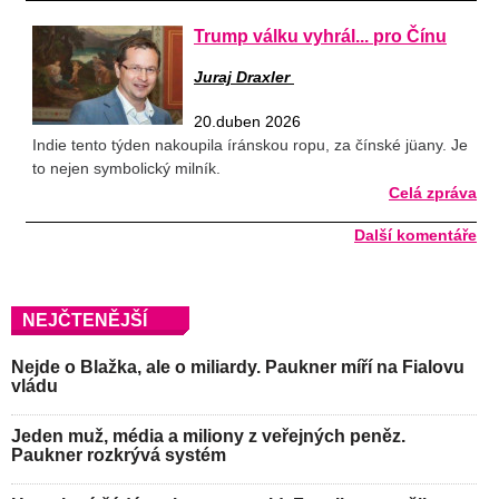
Trump válku vyhrál... pro Čínu
Juraj Draxler
20.duben 2026
Indie tento týden nakoupila íránskou ropu, za čínské jüany. Je
to nejen symbolický milník.
Celá zpráva
Další komentáře
NEJČTENĚJŠÍ
Nejde o Blažka, ale o miliardy. Paukner míří na Fialovu
vládu
Jeden muž, média a miliony z veřejných peněz.
Paukner rozkrývá systém