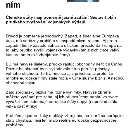
ním
Členské státy mají poměrně jasné zadání: Sestavit plán
prudkého zvyšování vojenských výdajů.
Dôvod je pomerne jednoduchý. Západ, a špeciálne Európska
únia, má seriózny problém s hospodárskym rastom. Aj preto
západní lídri v zásade súhlasia s tlakom prezidenta Trumpa na
to, aby prudko zvýšili vojenské výdavky (ten z nich chce veľký
kus pre americké zbrojárske firmy).
EÚ má navyše šialený, prudko rastúci obchodný deficit s Čínou.
Rázne ho skresať by si vyžadovalo silno porušiť princípy
voľného obchodu. To EÚ nechce aj z príncípu, aj preto, že
mnohé európske firmy stále robia v Číne slušný biznis. A nechcú
obchodnú vojnu.
Zato zbrojársky biznis má rôzne výnimky. Navyše zbrane
môžete vyrábať pre seba, aj ich pri rastúcom napätí vo svete
vyvážať tam, kde majú európske štáty dopyt (napríklad stále
veľká časť Afriky).
Problém je jeden. Taký maličký: zbrojenie, na ktoré sa európske
štáty chystajú, rieši len málo reálne európske bezpečnostné
problémy.