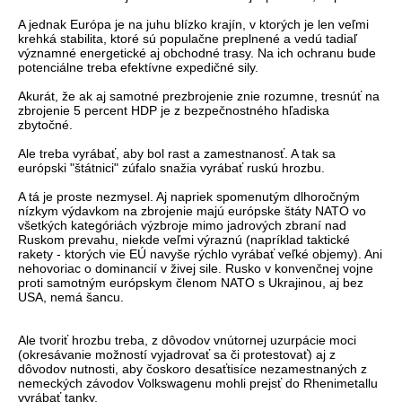
A jednak Európa je na juhu blízko krajín, v ktorých je len veľmi
krehká stabilita, ktoré sú populačne preplnené a vedú tadiaľ
významné energetické aj obchodné trasy. Na ich ochranu bude
potenciálne treba efektívne expedičné sily.
Akurát, že ak aj samotné prezbrojenie znie rozumne, tresnúť na
zbrojenie 5 percent HDP je z bezpečnostného hľadiska
zbytočné.
Ale treba vyrábať, aby bol rast a zamestnanosť. A tak sa
európski "štátnici" zúfalo snažia vyrábať ruskú hrozbu.
A tá je proste nezmysel. Aj napriek spomenutým dlhoročným
nízkym výdavkom na zbrojenie majú európske štáty NATO vo
všetkých kategóriách výzbroje mimo jadrových zbraní nad
Ruskom prevahu, niekde veľmi výraznú (napríklad taktické
rakety - ktorých vie EÚ navyše rýchlo vyrábať veľké objemy). Ani
nehovoriac o dominancií v živej sile. Rusko v konvenčnej vojne
proti samotným európskym členom NATO s Ukrajinou, aj bez
USA, nemá šancu.
Ale tvoriť hrozbu treba, z dôvodov vnútornej uzurpácie moci
(okresávanie možností vyjadrovať sa či protestovať) aj z
dôvodov nutnosti, aby čoskoro desaťtisíce nezamestnaných z
nemeckých závodov Volkswagenu mohli prejsť do Rhenimetallu
vyrábať tanky.