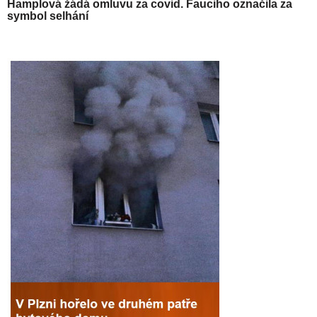
Hamplová žádá omluvu za covid. Fauciho označila za
symbol selhání