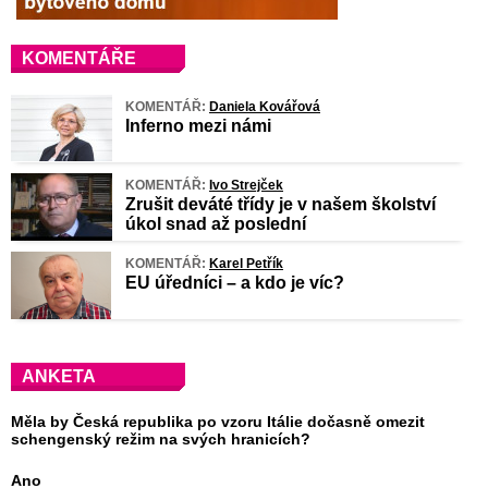
KOMENTÁŘE
KOMENTÁŘ:
Daniela Kovářová
Inferno mezi námi
KOMENTÁŘ:
Ivo Strejček
Zrušit deváté třídy je v našem školství
úkol snad až poslední
KOMENTÁŘ:
Karel Petřík
EU úředníci – a kdo je víc?
ANKETA
Měla by Česká republika po vzoru Itálie dočasně omezit
schengenský režim na svých hranicích?
Ano