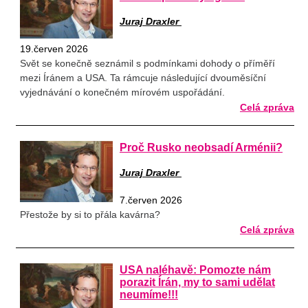
Juraj Draxler
19.červen 2026
Svět se konečně seznámil s podmínkami dohody o příměří
mezi Íránem a USA. Ta rámcuje následující dvouměsíční
vyjednávání o konečném mírovém uspořádání.
Celá zpráva
Proč Rusko neobsadí Arménii?
Juraj Draxler
7.červen 2026
Přestože by si to přála kavárna?
Celá zpráva
USA naléhavě: Pomozte nám
porazit Írán, my to sami udělat
neumíme!!!