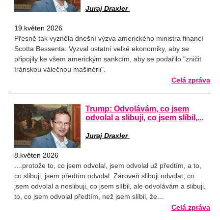
Juraj Draxler
19.květen 2026
Přesně tak vyzněla dnešní výzva amerického ministra financí
Scotta Bessenta. Vyzval ostatní velké ekonomiky, aby se
připojily ke všem americkým sankcím, aby se podařilo "zničit
íránskou válečnou mašinérii".
Celá zpráva
Trump: Odvolávám, co jsem
odvolal a slibuji, co jsem slíbil,...
Juraj Draxler
8.květen 2026
....protože to, co jsem odvolal, jsem odvolal už předtím, a to,
co slibuji, jsem předtím odvolal. Zároveň slibuji odvolat, co
jsem odvolal a neslibuji, co jsem slíbil, ale odvolávám a slibuji,
to, co jsem odvolal předtím, než jsem slíbil, že...
Celá zpráva