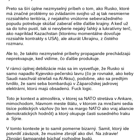
Preto sa šíri úplne nezmyselný príbeh o tom, ako Rusko, ktoré
má značné problémy so zvládaním svojho už aj tak nesmierne
rozsiahleho teritória, z nejakého vnútorne sebevražedného
popudu potrebuje skúšať zaberať ešte ďalšie krajiny. A keď už
sa do toho pustí, tak si nevyberie nejaký ľahký a lukratívny terč,
ako napríklad Kazachstan (ktorému momentálne dovoľuje
rozsiahle kontrakty s USA), ale akurát Ukrajinu, z čistého
rozmaru.
Ale to, že takéto nezmyselné príbehy propagande prechádzajú
neprekvapuje, keď vidíme, čo ďalšie produkuje.
V rámci úplnej debilizácie más sa im vysvetľuje, že Rusko si
samo napadlo Kyjevsko-pečerskú lavru (čo je rovnaké, ako keby
Saudi naschvál strieľali na Al Aksu), podobne, ako sa predtým
tvrdilo, že sami seba bombardujú v Záparožskej jadrovej
elektrárni, ktorú majú obsadenú. Fuck logic.
Toto je kontext a atmosféra, v ktorej sa NATO stretáva v Ankare,
mimochodom, hlavnom meste štátu, v ktorom za mrežami sedia
tisíce politických väzňov (to len na margo NATO ako vraj aliancie
demokratických hodnôt) a ktorý okupuje časti susedného Iraku
a Sýrie.
V tomto kontexte je to samit pomerne bizarný. Samit, ktorý ide
potvrdiť záväzok, že musíme zbrojiť ako diví. Na zdravie!
Zbrojári šampanské búchať rozhodne budú.