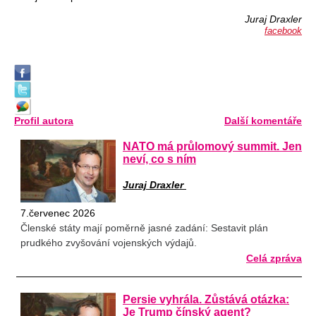
Juraj Draxler
facebook
Profil autora
Další komentáře
NATO má průlomový summit. Jen
neví, co s ním
Juraj Draxler
7.červenec 2026
Členské státy mají poměrně jasné zadání: Sestavit plán
prudkého zvyšování vojenských výdajů.
Celá zpráva
Persie vyhrála. Zůstává otázka:
Je Trump čínský agent?