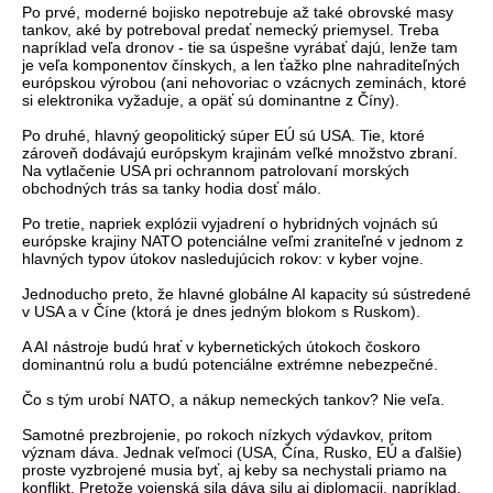
Po prvé, moderné bojisko nepotrebuje až také obrovské masy
tankov, aké by potreboval predať nemecký priemysel. Treba
napríklad veľa dronov - tie sa úspešne vyrábať dajú, lenže tam
je veľa komponentov čínskych, a len ťažko plne nahraditeľných
európskou výrobou (ani nehovoriac o vzácnych zeminách, ktoré
si elektronika vyžaduje, a opäť sú dominantne z Číny).
Po druhé, hlavný geopolitický súper EÚ sú USA. Tie, ktoré
zároveň dodávajú európskym krajinám veľké množstvo zbraní.
Na vytlačenie USA pri ochrannom patrolovaní morských
obchodných trás sa tanky hodia dosť málo.
Po tretie, napriek explózii vyjadrení o hybridných vojnách sú
európske krajiny NATO potenciálne veľmi zraniteľné v jednom z
hlavných typov útokov nasledujúcich rokov: v kyber vojne.
Jednoducho preto, že hlavné globálne AI kapacity sú sústredené
v USA a v Číne (ktorá je dnes jedným blokom s Ruskom).
A AI nástroje budú hrať v kybernetických útokoch čoskoro
dominantnú rolu a budú potenciálne extrémne nebezpečné.
Čo s tým urobí NATO, a nákup nemeckých tankov? Nie veľa.
Samotné prezbrojenie, po rokoch nízkych výdavkov, pritom
význam dáva. Jednak veľmoci (USA, Čína, Rusko, EÚ a ďalšie)
proste vyzbrojené musia byť, aj keby sa nechystali priamo na
konflikt. Pretože vojenská sila dáva silu aj diplomacii, napríklad.