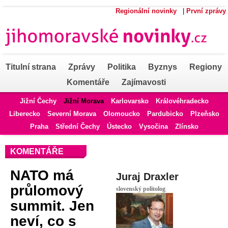
Regionální novinky
|
První zprávy
Titulní strana
Zprávy
Politika
Byznys
Regiony
Komentáře
Zajímavosti
Jižní Čechy
Jižní Morava
Karlovarsko
Královéhradecko
Liberecko
Severní Morava
Olomoucko
Pardubicko
Plzeňsko
Praha
Střední Čechy
Ústecko
Vysočina
Zlínsko
KOMENTÁŘE
NATO má
Juraj Draxler
průlomový
slovenský politolog
summit. Jen
neví, co s