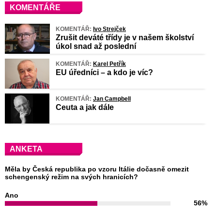
KOMENTÁŘE
KOMENTÁŘ:
Ivo Strejček
Zrušit deváté třídy je v našem školství
úkol snad až poslední
KOMENTÁŘ:
Karel Petřík
EU úředníci – a kdo je víc?
KOMENTÁŘ:
Jan Campbell
Ceuta a jak dále
ANKETA
Měla by Česká republika po vzoru Itálie dočasně omezit
schengenský režim na svých hranicích?
Ano
56%