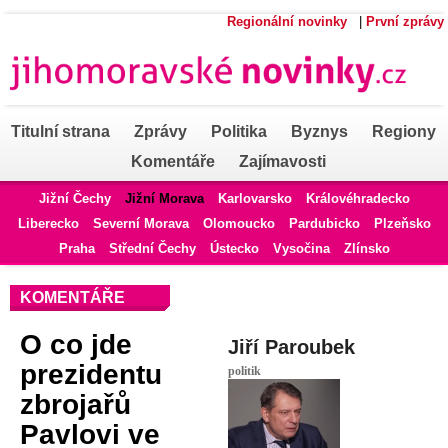
Regionální novinky
|
První zprávy
Titulní strana
Zprávy
Politika
Byznys
Regiony
Komentáře
Zajímavosti
Jižní Čechy
Jižní Morava
Karlovarsko
Královéhradecko
Liberecko
Severní Morava
Olomoucko
Pardubicko
Plzeňsko
Praha
Střední Čechy
Ústecko
Vysočina
Zlínsko
KOMENTÁŘE
O co jde
Jiří Paroubek
prezidentu
politik
zbrojařů
Pavlovi ve