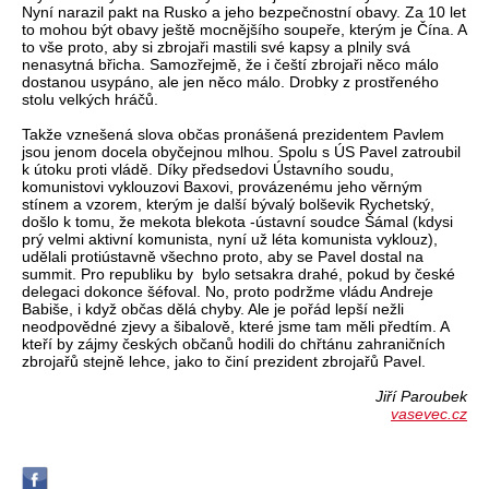
Nyní narazil pakt na Rusko a jeho bezpečnostní obavy. Za 10 let
to mohou být obavy ještě mocnějšího soupeře, kterým je Čína. A
to vše proto, aby si zbrojaři mastili své kapsy a plnily svá
nenasytná břicha. Samozřejmě, že i čeští zbrojaři něco málo
dostanou usypáno, ale jen něco málo. Drobky z prostřeného
stolu velkých hráčů.
Takže vznešená slova občas pronášená prezidentem Pavlem
jsou jenom docela obyčejnou mlhou. Spolu s ÚS Pavel zatroubil
k útoku proti vládě. Díky předsedovi Ústavního soudu,
komunistovi vyklouzovi Baxovi, provázenému jeho věrným
stínem a vzorem, kterým je další bývalý bolševik Rychetský,
došlo k tomu, že mekota blekota -ústavní soudce Šámal (kdysi
prý velmi aktivní komunista, nyní už léta komunista vyklouz),
udělali protiústavně všechno proto, aby se Pavel dostal na
summit. Pro republiku by bylo setsakra drahé, pokud by české
delegaci dokonce šéfoval. No, proto podržme vládu Andreje
Babiše, i když občas dělá chyby. Ale je pořád lepší nežli
neodpovědné zjevy a šibalově, které jsme tam měli předtím. A
kteří by zájmy českých občanů hodili do chřtánu zahraničních
zbrojařů stejně lehce, jako to činí prezident zbrojařů Pavel.
Jiří Paroubek
vasevec.cz