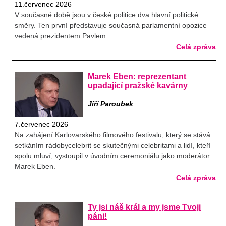
11.červenec 2026
V současné době jsou v české politice dva hlavní politické
směry. Ten první představuje současná parlamentní opozice
vedená prezidentem Pavlem.
Celá zpráva
Marek Eben: reprezentant
upadající pražské kavárny
Jiří Paroubek
7.červenec 2026
Na zahájení Karlovarského filmového festivalu, který se stává
setkáním rádobycelebrit se skutečnými celebritami a lidí, kteří
spolu mluví, vystoupil v úvodním ceremoniálu jako moderátor
Marek Eben.
Celá zpráva
Ty jsi náš král a my jsme Tvoji
páni!