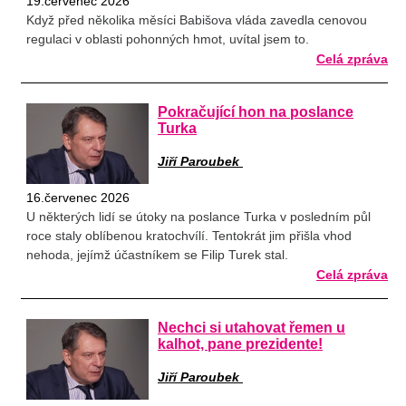
19.červenec 2026
Když před několika měsíci Babišova vláda zavedla cenovou
regulaci v oblasti pohonných hmot, uvítal jsem to.
Celá zpráva
Pokračující hon na poslance
Turka
Jiří Paroubek
16.červenec 2026
U některých lidí se útoky na poslance Turka v posledním půl
roce staly oblíbenou kratochvílí. Tentokrát jim přišla vhod
nehoda, jejímž účastníkem se Filip Turek stal.
Celá zpráva
Nechci si utahovat řemen u
kalhot, pane prezidente!
Jiří Paroubek