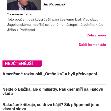
Jiří Paroubek
2.červenec 2026
Toto poučení dali kdysi čeští páni českému králi Vladislavu
Jagellonskému, nepříliš schopnému nástupci národního krále
Jiřího z Poděbrad.
Celá zpráva
Další komentáře
NEJČTENĚJŠÍ
Američané rozlouskli „Orešnika“ a byli překvapeni
Nejde o Blažka, ale o miliardy. Paukner míří na Fialovu
vládu
Rakušan kritizuje, co dříve hájil? Šik připomněl jeho
vlastní slova