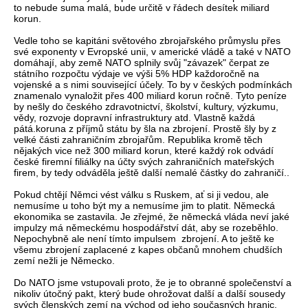
to nebude suma malá, bude určitě v řádech desítek miliard
korun.
Vedle toho se kapitáni světového zbrojařského průmyslu přes
své exponenty v Evropské unii, v americké vládě a také v NATO
domáhají, aby země NATO splnily svůj "závazek" čerpat ze
státního rozpočtu výdaje ve výši 5% HDP každoročně na
vojenské a s nimi související účely. To by v českých podmínkách
znamenalo vynaložit přes 400 miliard korun ročně. Tyto peníze
by nešly do českého zdravotnictví, školství, kultury, výzkumu,
vědy, rozvoje dopravní infrastruktury atd. Vlastně každá
pátá.koruna z příjmů státu by šla na zbrojení. Prostě šly by z
velké části zahraničním zbrojařům. Republika kromě těch
nějakých vice než 300 miliard korun, které každý rok odvádí
české firemní filiálky na účty svých zahraničních mateřských
firem, by tedy odváděla ještě další nemalé částky do zahraničí..
Pokud chtějí Němci vést válku s Ruskem, ať si ji vedou, ale
nemusíme u toho být my a nemusíme jim to platit. Německá
ekonomika se zastavila. Je zřejmé, že německá vláda neví jaké
impulzy má německému hospodářství dát, aby se rozeběhlo.
Nepochybně ale není tímto impulsem zbrojení. A to ještě ke
všemu zbrojení zaplacené z kapes občanů mnohem chudších
zemí nežli je Německo.
Do NATO jsme vstupovali proto, že je to obranné společenství a
nikoliv útočný pakt, který bude ohrožovat další a další sousedy
svých členských zemí na východ od jeho současných hranic.