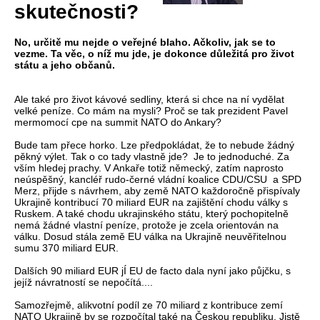
skutečnosti?
No, určitě mu nejde o veřejné blaho. Ačkoliv, jak se to
vezme. Ta věc, o níž mu jde, je dokonce důležitá pro život
státu a jeho občanů.
Ale také pro život kávové sedliny, která si chce na ní vydělat
velké peníze. Co mám na mysli? Proč se tak prezident Pavel
mermomocí cpe na summit NATO do Ankary?
Bude tam přece horko. Lze předpokládat, že to nebude žádný
pěkný výlet. Tak o co tady vlastně jde? Je to jednoduché. Za
vším hledej prachy. V Ankaře totiž německý, zatím naprosto
neúspěšný, kancléř rudo-černé vládní koalice CDU/CSU a SPD
Merz, přijde s návrhem, aby země NATO každoročně přispívaly
Ukrajině kontribucí 70 miliard EUR na zajištění chodu války s
Ruskem. A také chodu ukrajinského státu, který pochopitelně
nemá žádné vlastní peníze, protože je zcela orientován na
válku. Dosud stála země EU válka na Ukrajině neuvěřitelnou
sumu 370 miliard EUR.
Dalších 90 miliard EUR jÍ EU de facto dala nyní jako půjčku, s
jejíž návratností se nepočítá....
Samozřejmě, alikvotní podíl ze 70 miliard z kontribuce zemí
NATO Ukrajině by se rozpočítal také na Českou republiku. Jistě