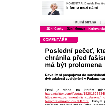
KOMENTÁŘ:
Daniela Kovář
Inferno mezi námi
Titulní strana
|
Jižní Čechy
Jižní Morava
Karlovarsk
KOMENTÁŘE
Poslední pečeť, kt
chránila před faši
má být prolomena
Dovolím si pospojovat do souvislosti
dvě události zveřejněné v Parlamentn
První je video, na kterém mlad
https://twitter.com/i/status/1828182883
https://www.parlamentnilisty.cz/arena/
Nevyhral-ma-ostudu-760718.
Druhým je
smýšlení, než jaké má za úplatu prosaz