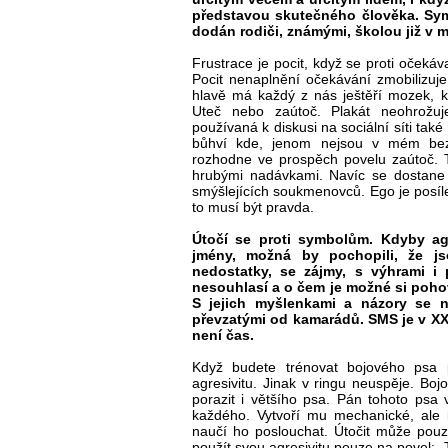
představou skutečného člověka. Sym
dodán rodiči, známými, školou již v mi
Frustrace je pocit, když se proti oček
Pocit nenaplnění očekávání zmobilizuje
hlavě má každý z nás ještěří mozek, k
Uteč nebo zaútoč. Plakát neohrožuje
používaná k diskusi na sociální síti tak
bůhví kde, jenom nejsou v mém bez
rozhodne ve prospěch povelu zaútoč. Te
hrubými nadávkami. Navíc se dostane 
smýšlejících soukmenovců. Ego je posíleno
to musí být pravda.
Útočí se proti symbolům. Kdyby agr
jmény, možná by pochopili, že js
nedostatky, se zájmy, s výhrami i 
nesouhlasí a o čem je možné si pohov
S jejich myšlenkami a názory se n
převzatými od kamarádů. SMS je v XXI.
není čas.
Když budete trénovat bojového psa
agresivitu. Jinak v ringu neuspěje. Bo
porazit i většího psa. Pán tohoto psa
každého. Vytvoří mu mechanické, ale 
naučí ho poslouchat. Útočit může pou
použít svou agresivitu pouze na povel: „