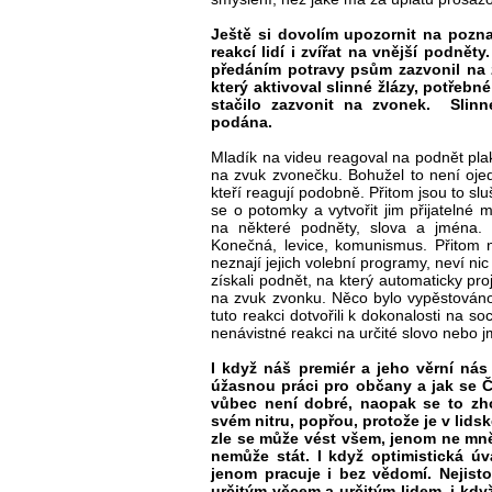
Ještě si dovolím upozornit na pozna
reakcí lidí i zvířat na vnější podnět
předáním potravy psům zazvonil na 
který aktivoval slinné žlázy, potřebné
stačilo zazvonit na zvonek. Slinn
podána.
Mladík na videu reagoval na podnět plaká
na zvuk zvonečku. Bohužel to není ojedi
kteří reagují podobně. Přitom jsou to sluš
se o potomky a vytvořit jim přijatelné 
na některé podněty, slova a jména. N
Konečná, levice, komunismus. Přitom ni
neznají jejich volební programy, neví nic
získali podnět, na který automaticky proj
na zvuk zvonku. Něco bylo vypěstován
tuto reakci dotvořili k dokonalosti na so
nenávistné reakci na určité slovo nebo 
I když náš premiér a jeho věrní nás 
úžasnou práci pro občany a jak se Če
vůbec není dobré, naopak se to zho
svém nitru, popřou, protože je v lid
zle se může vést všem, jenom ne mně
nemůže stát. I když optimistická 
jenom pracuje i bez vědomí. Nejist
určitým věcem a určitým lidem, i kdy