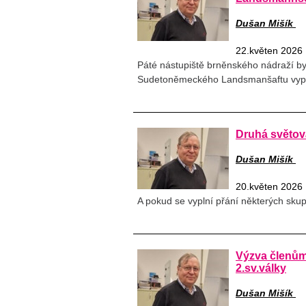
Dušan Mišík
22.květen 2026
Páté nástupiště brněnského nádraží b
Sudetoněmeckého Landsmanšaftu vyprav
Druhá světov
Dušan Mišík
20.květen 2026
A pokud se vyplní přání některých skupi
Výzva členům 
2.sv.války
Dušan Mišík