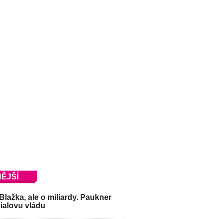
ĚJŠÍ
Blažka, ale o miliardy. Paukner
Fialovu vládu