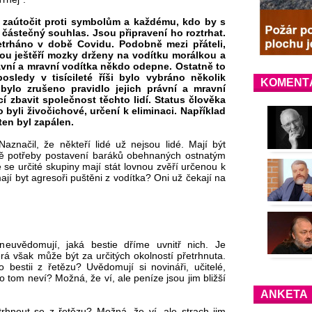
ní zaútočit proti symbolům a každému, kdo by s
ástečný souhlas. Jsou připravení ho roztrhat.
řetrháno v době Covidu. Podobně mezi přáteli,
sou ještěří mozky drženy na vodítku morálkou a
ávní a mravní vodítka někdo odepne. Ostatně to
osledy v tisícileté říši bylo vybráno několik
KOMENT
bylo zrušeno pravidlo jejich právní a mravní
 zbavit společnost těchto lidí. Status člověka
to byli živočichové, určení k eliminaci. Například
ten byl zapálen.
aznačil, že někteří lidé už nejsou lidé. Mají být
vě potřeby postavení baráků obehnaných ostnatým
 se určité skupiny mají stát lovnou zvěří určenou k
ají byt agresoři puštěni z vodítka? Oni už čekají na
 neuvědomují, jaká bestie dříme uvnitř nich. Je
rá však může být za určitých okolností přetrhnuta.
 bestii z řetězu? Uvědomují si novináři, učitelé,
o tom neví? Možná, že ví, ale peníze jsou jim bližší
ANKETA
trhnout se z řetězu? Možná, že ví, ale strach jim