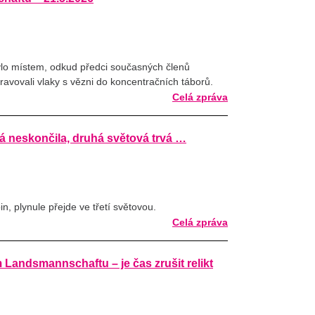
ylo místem, odkud předci současných členů
ovali vlaky s vězni do koncentračních táborů.
Celá zpráva
á neskončila, druhá světová trvá …
n, plynule přejde ve třetí světovou.
Celá zpráva
Landsmannschaftu – je čas zrušit relikt