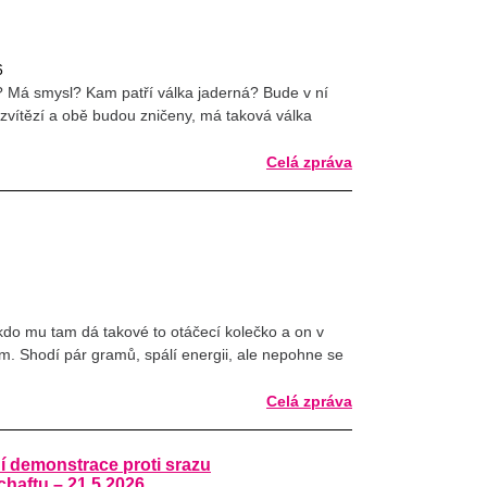
6
a? Má smysl? Kam patří válka jaderná? Bude v ní
vítězí a obě budou zničeny, má taková válka
Celá zpráva
kdo mu tam dá takové to otáčecí kolečko a on v
m. Shodí pár gramů, spálí energii, ale nepohne se
Celá zpráva
í demonstrace proti srazu
aftu – 21.5.2026