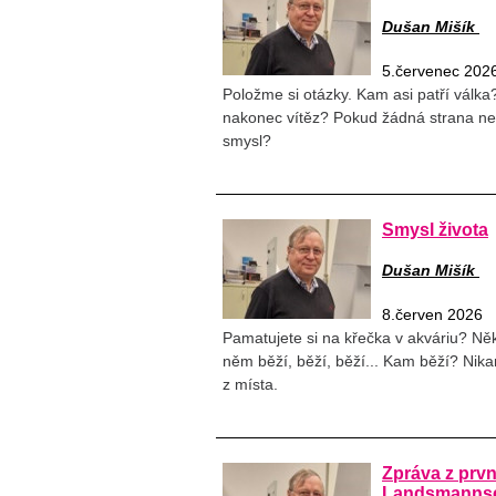
Dušan Mišík
5.červenec 202
Položme si otázky. Kam asi patří válk
nakonec vítěz? Pokud žádná strana nez
smysl?
Smysl života
Dušan Mišík
8.červen 2026
Pamatujete si na křečka v akváriu? Ně
něm běží, běží, běží... Kam běží? Nika
z místa.
Zpráva z prvn
Landsmannsch