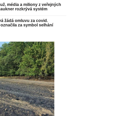
ž, média a miliony z veřejných
Paukner rozkrývá systém
á žádá omluvu za covid.
označila za symbol selhání