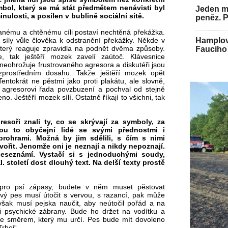
bol, který se má stát předmětem nenávisti byl
Jeden mu
nulosti, a posílen v bublině sociální sítě.
peněz. 
ávanému a chtěnému cíli postaví nechtěná překážka.
 síly vůle člověka k odstranění překážky. Někde v
Hamplov
terý reaguje zpravidla na podnět dvěma způsoby.
Fauciho 
, tak ještěří mozek zavelí zaútoč. Klávesnice
é neohrožuje frustrovaného agresora a diskutéři jsou
prostředním dosahu. Takže ještěří mozek opět
ntokrát ne pěstmi jako proti plakátu, ale slovně,
agresorovi řada povzbuzení a pochval od stejně
. Ještěří mozek sílí. Ostatně říkají to všichni, tak
esoři znali ty, co se skrývají za symboly, za
ou to obyčejní lidé se svými přednostmi i
prohrami. Možná by jim sdělili, s čím s nimi
ořit. Jenomže oni je neznají a nikdy nepoznají.
eseznámí. Vystačí si s jednoduchými soudy,
 století dost dlouhý text. Na delší texty prostě
 pro psí zápasy, budete v něm muset pěstovat
jový pes musí útočit s vervou, s razancí, pak může
 však musí pejska naučit, aby neútočil pořád a na
i psychické zábrany. Bude ho držet na vodítku a
ze směrem, který mu určí. Pes bude mít dovoleno
Trhej“.