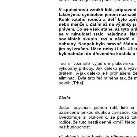
V společnosti vznikli lidé, připrave
takovýmto symbolem jenom naznačil č
Kolik vztahů rodičů a dětí bylo zp
nebo manželi. Zatím až na výjimky j
právem. Co se však stane, až tyto pr
se v minulosti stalo nejednou. Nap
sociálních skupin, ras a národů a 
ochrany. Naopak bylo mravně žádoucí
jim byl zrušen. Už to nebyli lidé. Už 
byli nahnáni do dřevěného kostela a 
Teď si vezměte vyjádření plukovníka. N
vykopány příkopy. Jak daleko je k výz
drátem. A jak daleko je k prohlášení, že
eliminaci. Byla tato řeč míněna tak, že m
povel: „Trhej“.
Závěr
Jeden psychiatr jednou řekl, lidé si
uzamčena tenkou slupkou civilizace, kte
Uvědomuje si plukovník, že pouští tuto
rodiče, že tuto bestii denně krmí? Nebo 
než budoucnost.
Ví občané, jaká bestie je připravena u