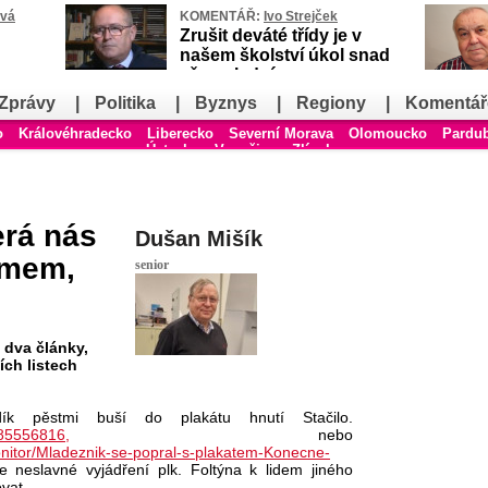
ová
KOMENTÁŘ:
Ivo Strejček
Zrušit deváté třídy je v
našem školství úkol snad
až poslední
Zprávy
|
Politika
|
Byznys
|
Regiony
|
Komentář
o
Královéhradecko
Liberecko
Severní Morava
Olomoucko
Pardu
Ústecko
Vysočina
Zlínsko
erá nás
Dušan Mišík
smem,
senior
 dva články,
ích listech
ík pěstmi buší do plakátu hnutí Stačilo.
485556816,
nebo
monitor/Mladeznik-se-popral-s-plakatem-Konecne-
 neslavné vyjádření plk. Foltýna k lidem jiného
ovat.