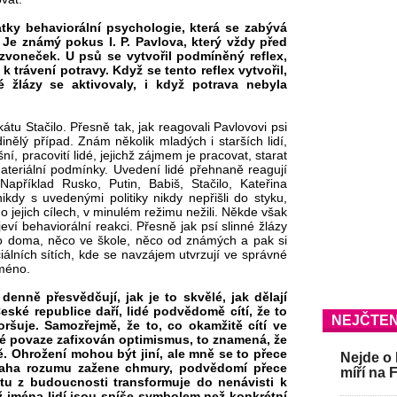
tky behaviorální psychologie, která se zabývá
y. Je známý pokus I. P. Pavlova, který vždy před
zvoneček. U psů se vytvořil podmíněný reflex,
 k trávení potravy. Když se tento reflex vytvořil,
é žlázy se aktivovaly, i když potrava nebyla
tu Stačilo. Přesně tak, jak reagovali Pavlovovi psi
nělý případ. Znám několik mladých i starších lidí,
ní, pracovití lidé, jejichž zájmem je pracovat, starat
materiální podmínky. Uvedení lidé přehnaně reagují
apříklad Rusko, Putin, Babiš, Stačilo, Kateřina
kdy s uvedenými politiky nikdy nepřišli do styku,
 o jejich cílech, v minulém režimu nežili. Někde však
eví behaviorální reakci. Přesně jak psí slinné žlázy
o doma, něco ve škole, něco od známých a pak si
ciálních sítích, kde se navzájem utvrzují ve správné
jméno.
denně přesvědčují, jak je to skvělé, jak dělají
ské republice daří, lidé podvědomě cítí, že to
NEJČTEN
ršuje. Samozřejmě, že to, co okamžitě cítí ve
ské povaze zafixován optimismus, to znamená, že
. Ohrožení mohou být jiní, ale mně se to přece
Nejde o 
úvaha rozumu zažene chmury, podvědomí přece
míří na 
otu z budoucnosti transformuje do nenávisti k
ž jména lidí jsou spíše symbolem než konkrétní