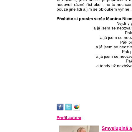
nedovolí rázně říct okolí, ne to nechce
pouze jiné lidi a jim se obloukem vyhne.
Přečtěte si prosím verše Martina Niem
Nejdřív 
a já jsem se neozval
Pak 
a já jsem se neoz
Pak př
a já jsem se neozva
Pak př
a já jsem se neozva
Pak
a tehdy už nezbýva
Profil autora
Smysluplná a