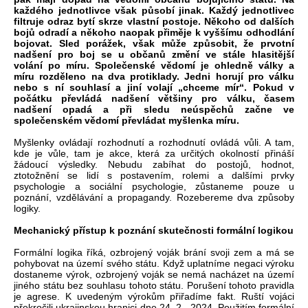
každého jednotlivce však působí jinak. Každý jednotlivec
filtruje odraz bytí skrze vlastní postoje. Někoho od dalších
bojů odradí a někoho naopak přiměje k vyššímu odhodlání
bojovat. Sled porážek, však může způsobit, že prvotní
nadšení pro boj se u občanů změní ve stále hlasitější
volání po míru. Společenské vědomí je ohledně války a
míru rozděleno na dva protiklady. Jedni horují pro válku
nebo s ní souhlasí a jiní volají „chceme mír“. Pokud v
počátku převládá nadšení většiny pro válku, časem
nadšení opadá a při sledu neúspěchů začne ve
společenském vědomí převládat myšlenka míru.
Myšlenky ovládají rozhodnutí a rozhodnutí ovládá vůli. A tam,
kde je vůle, tam je akce, která za určitých okolností přináší
žádoucí výsledky. Nebudu zabíhat do postojů, hodnot,
ztotožnění se lidí s postavením, rolemi a dalšími prvky
psychologie a sociální psychologie, zůstaneme pouze u
poznání, vzdělávání a propagandy. Rozebereme dva způsoby
logiky.
Mechanický přístup k poznání skutečnosti formální logikou
Formální logika říká, ozbrojený voják brání svoji zem a má se
pohybovat na území svého státu. Když uplatníme negaci výroku
dostaneme výrok, ozbrojený voják se nemá nacházet na území
jiného státu bez souhlasu tohoto státu. Porušení tohoto pravidla
je agrese. K uvedeným výrokům přiřadíme fakt. Ruští vojáci
překročili ukrajinskou hranici dne 24. 2 . 2024. Použitím formální