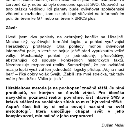
červené čáry, nebo už bylo donuceno spustit SVO. Odpověď na
tuto otázku většinou lidí planety bude ovlivňovat společenské
vědomí a rozhodne, kam se překlopí vítězství na informačním
poli. Směrem ke G7, nebo směrem k BRICS plus.
Závěr
Uvedl jsem dva pohledy na ozbrojený konflikt na Ukrajině.
Mechanický, využívající formální logiku, a pohled využívající
Hérakleitovy protiklady. Oba pohledy mohou ovlivňovat
informační pole, o které se bojuje ještě před vypuknutím velké
války. Mechanický pohled je jednoduchý, přesvědčivý,
abstrahující od spousty konkrétních historických faktů.
Nezobrazuje rozpornost reality. Samozřejmě, že pro ovládání
mas je lepší využívat ten jednodušší logický přístup. „Vojna musí
bejt“ – říká dobrý voják Švejk. „Zabili jste mně strejčka, tak tady
máte přes držku. Válka je jistá.“
Hérakleitova metoda je na pochopení značně těžší. Je plná
protikladů, ve kterých se člověk ztrácí. Pro člověka
navyklého poznávat realitu povrchně, číst hlavně SMS a
krátká sdělení na sociálních sítích to musí být velmi těžké.
Aspoň část lidí by si měla osvojit nazírání na svět
metodologií, která umožňuje chápat svět v jeho
komplexnosti, minimálně v jeho rozpornosti.
Dušan Mišík