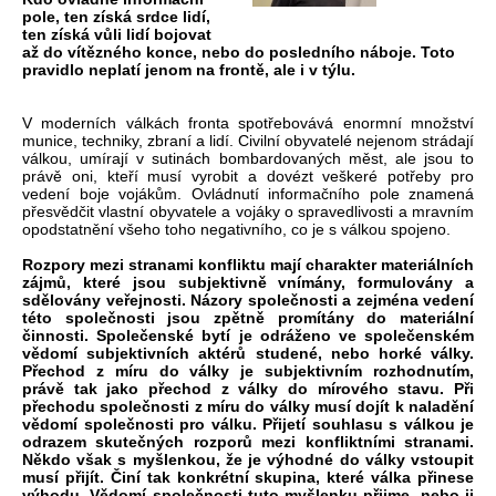
pole, ten získá srdce lidí,
ten získá vůli lidí bojovat
až do vítězného konce, nebo do posledního náboje. Toto
pravidlo neplatí jenom na frontě, ale i v týlu.
V moderních válkách fronta spotřebovává enormní množství
munice, techniky, zbraní a lidí. Civilní obyvatelé nejenom strádají
válkou, umírají v sutinách bombardovaných měst, ale jsou to
právě oni, kteří musí vyrobit a dovézt veškeré potřeby pro
vedení boje vojákům. Ovládnutí informačního pole znamená
přesvědčit vlastní obyvatele a vojáky o spravedlivosti a mravním
opodstatnění všeho toho negativního, co je s válkou spojeno.
Rozpory mezi stranami konfliktu mají charakter materiálních
zájmů, které jsou subjektivně vnímány, formulovány a
sdělovány veřejnosti. Názory společnosti a zejména vedení
této společnosti jsou zpětně promítány do materiální
činnosti. Společenské bytí je odráženo ve společenském
vědomí subjektivních aktérů studené, nebo horké války.
Přechod z míru do války je subjektivním rozhodnutím,
právě tak jako přechod z války do mírového stavu. Při
přechodu společnosti z míru do války musí dojít k naladění
vědomí společnosti pro válku. Přijetí souhlasu s válkou je
odrazem skutečných rozporů mezi konfliktními stranami.
Někdo však s myšlenkou, že je výhodné do války vstoupit
musí přijít. Činí tak konkrétní skupina, které válka přinese
výhodu. Vědomí společnosti tuto myšlenku přijme, nebo ji