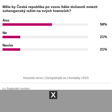
Měla by Česká republika po vzoru Itálie dočasně omezit
schengenský režim na svých hranicích?
Ano
58%
Ne
21%
Nevím
21%
Klasická verze
|
Zaregistrujte se
|
Kontakty
|
RSS
(c) Regionální novinky
X