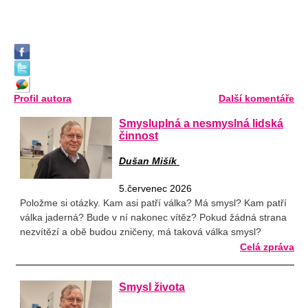
Profil autora
Další komentáře
Smysluplná a nesmyslná lidská
činnost
Dušan Mišík
5.červenec 2026
Položme si otázky. Kam asi patří válka? Má smysl? Kam patří
válka jaderná? Bude v ní nakonec vítěz? Pokud žádná strana
nezvítězí a obě budou zničeny, má taková válka smysl?
Celá zpráva
Smysl života