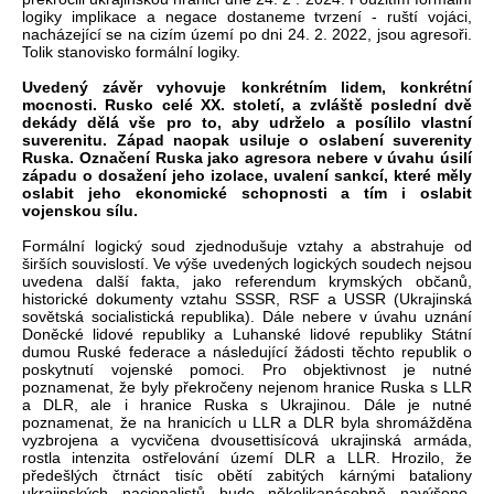
logiky implikace a negace dostaneme tvrzení - ruští vojáci,
nacházející se na cizím území po dni 24. 2. 2022, jsou agresoři.
Tolik stanovisko formální logiky.
Uvedený závěr vyhovuje konkrétním lidem, konkrétní
mocnosti. Rusko celé XX. století, a zvláště poslední dvě
dekády dělá vše pro to, aby udrželo a posílilo vlastní
suverenitu. Západ naopak usiluje o oslabení suverenity
Ruska. Označení Ruska jako agresora nebere v úvahu úsilí
západu o dosažení jeho izolace, uvalení sankcí, které měly
oslabit jeho ekonomické schopnosti a tím i oslabit
vojenskou sílu.
Formální logický soud zjednodušuje vztahy a abstrahuje od
širších souvislostí. Ve výše uvedených logických soudech nejsou
uvedena další fakta, jako referendum krymských občanů,
historické dokumenty vztahu SSSR, RSF a USSR (Ukrajinská
sovětská socialistická republika). Dále nebere v úvahu uznání
Doněcké lidové republiky a Luhanské lidové republiky Státní
dumou Ruské federace a následující žádosti těchto republik o
poskytnutí vojenské pomoci. Pro objektivnost je nutné
poznamenat, že byly překročeny nejenom hranice Ruska s LLR
a DLR, ale i hranice Ruska s Ukrajinou. Dále je nutné
poznamenat, že na hranicích u LLR a DLR byla shromážděna
vyzbrojena a vycvičena dvousettisícová ukrajinská armáda,
rostla intenzita ostřelování území DLR a LLR. Hrozilo, že
předešlých čtrnáct tisíc obětí zabitých kárnými bataliony
ukrajinských nacionalistů bude několikanásobně navýšeno.