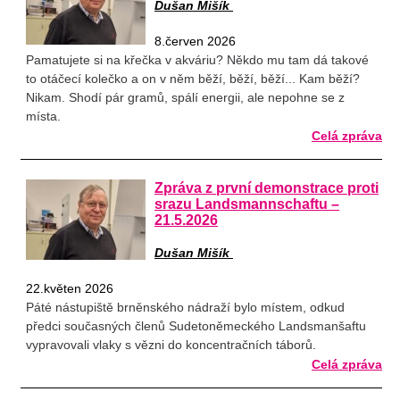
Dušan Mišík
8.červen 2026
Pamatujete si na křečka v akváriu? Někdo mu tam dá takové
to otáčecí kolečko a on v něm běží, běží, běží... Kam běží?
Nikam. Shodí pár gramů, spálí energii, ale nepohne se z
místa.
Celá zpráva
Zpráva z první demonstrace proti
srazu Landsmannschaftu –
21.5.2026
Dušan Mišík
22.květen 2026
Páté nástupiště brněnského nádraží bylo místem, odkud
předci současných členů Sudetoněmeckého Landsmanšaftu
vypravovali vlaky s vězni do koncentračních táborů.
Celá zpráva