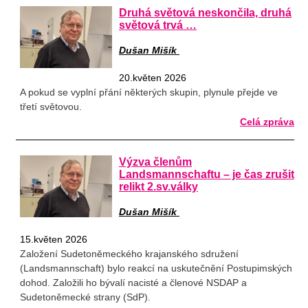
Druhá světová neskončila, druhá
světová trvá …
Dušan Mišík
20.květen 2026
A pokud se vyplní přání některých skupin, plynule přejde ve
třetí světovou.
Celá zpráva
Výzva členům
Landsmannschaftu – je čas zrušit
relikt 2.sv.války
Dušan Mišík
15.květen 2026
Založení Sudetoněmeckého krajanského sdružení
(Landsmannschaft) bylo reakcí na uskutečnění Postupimských
dohod. Založili ho bývalí nacisté a členové NSDAP a
Sudetoněmecké strany (SdP).