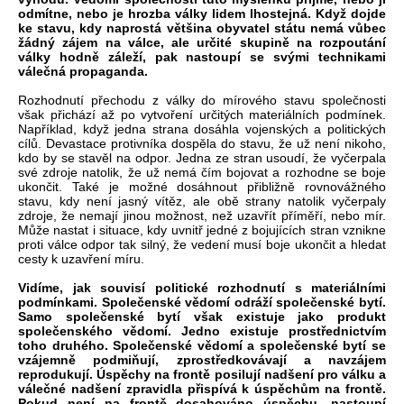
odmítne, nebo je hrozba války lidem lhostejná. Když dojde
ke stavu, kdy naprostá většina obyvatel státu nemá vůbec
žádný zájem na válce, ale určité skupině na rozpoutání
války hodně záleží, pak nastoupí se svými technikami
válečná propaganda.
Rozhodnutí přechodu z války do mírového stavu společnosti
však přichází až po vytvoření určitých materiálních podmínek.
Například, když jedna strana dosáhla vojenských a politických
cílů. Devastace protivníka dospěla do stavu, že už není nikoho,
kdo by se stavěl na odpor. Jedna ze stran usoudí, že vyčerpala
své zdroje natolik, že už nemá čím bojovat a rozhodne se boje
ukončit. Také je možné dosáhnout přibližně rovnovážného
stavu, kdy není jasný vítěz, ale obě strany natolik vyčerpaly
zdroje, že nemají jinou možnost, než uzavřít příměří, nebo mír.
Může nastat i situace, kdy uvnitř jedné z bojujících stran vznikne
proti válce odpor tak silný, že vedení musí boje ukončit a hledat
cesty k uzavření míru.
Vidíme, jak souvisí politické rozhodnutí s materiálními
podmínkami. Společenské vědomí odráží společenské bytí.
Samo společenské bytí však existuje jako produkt
společenského vědomí. Jedno existuje prostřednictvím
toho druhého. Společenské vědomí a společenské bytí se
vzájemně podmiňují, zprostředkovávají a navzájem
reprodukují. Úspěchy na frontě posilují nadšení pro válku a
válečné nadšení zpravidla přispívá k úspěchům na frontě.
Pokud není na frontě dosahováno úspěchu, nastoupí