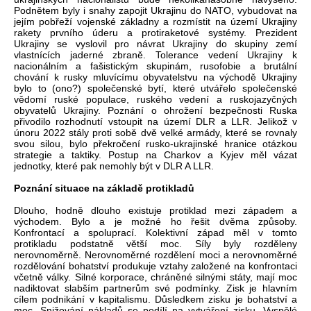
Podnětem byly i snahy zapojit Ukrajinu do NATO, vybudovat na
jejím pobřeží vojenské základny a rozmístit na území Ukrajiny
rakety prvního úderu a protiraketové systémy. Prezident
Ukrajiny se vyslovil pro návrat Ukrajiny do skupiny zemí
vlastnících jaderné zbraně. Tolerance vedení Ukrajiny k
nacionálním a fašistickým skupinám, rusofobie a brutální
chování k rusky mluvícímu obyvatelstvu na východě Ukrajiny
bylo to (ono?) společenské bytí, které utvářelo společenské
vědomí ruské populace, ruského vedení a ruskojazyčných
obyvatelů Ukrajiny. Poznání o ohrožení bezpečnosti Ruska
přivodilo rozhodnutí vstoupit na území DLR a LLR. Jelikož v
únoru 2022 stály proti sobě dvě velké armády, které se rovnaly
svou silou, bylo překročení rusko-ukrajinské hranice otázkou
strategie a taktiky. Postup na Charkov a Kyjev měl vázat
jednotky, které pak nemohly být v DLR A LLR.
Poznání situace na základě protikladů
Dlouho, hodně dlouho existuje protiklad mezi západem a
východem. Bylo a je možné ho řešit dvěma způsoby.
Konfrontací a spoluprací. Kolektivní západ měl v tomto
protikladu podstatně větší moc. Síly byly rozděleny
nerovnoměrně. Nerovnoměrné rozdělení moci a nerovnoměrné
rozdělování bohatství produkuje vztahy založené na konfrontaci
včetně války. Silné korporace, chráněné silnými státy, mají moc
nadiktovat slabším partnerům své podmínky. Zisk je hlavním
cílem podnikání v kapitalismu. Důsledkem zisku je bohatství a
moc. Snižování nákladů se podílí na vytváření zisku. Vyspělé