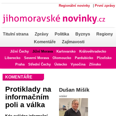
Regionální novinky
|
První zprávy
Titulní strana
Zprávy
Politika
Byznys
Regiony
Komentáře
Zajímavosti
Jižní Čechy
Jižní Morava
Karlovarsko
Královéhradecko
Liberecko
Severní Morava
Olomoucko
Pardubicko
Plzeňsko
Praha
Střední Čechy
Ústecko
Vysočina
Zlínsko
KOMENTÁŘE
Protiklady na
Dušan Mišík
informačním
senior
poli a válka
Kdo ovládne informační