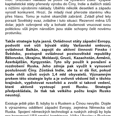
kapitalistické státy přenesly výrobu do Číny, Indie a dalších států
s nižšími výrobními náklady. Uběhlo několik desetiletí a západu
vyrostl konkurent. Hrozí, že mladý rival přeroste starému vlku
přes hlavu. Tomu je nutné okamžitě zabránit. Zvládl před lety
porazit Sovětský svaz, zvládne i tuto situaci. Rezervní měna US
dolar, jejich ozbrojené síly a bohaté zkušenosti vnucovat svou
politickou vůli jiným národům jsou stále schopny čelit novému
protivníku.
Takže strategie byla jasná. Ovládnout státy západní Evropy,
podvolit své vůli bývalé státy Varšavské smlouvy,
ovládnout Balkán, zapojit do aktivní činnosti Finsko i
Švédsko, postupně ovládnout postsovětské republiky
Bělorusko, Ukrajinu, Moldaviji, Gruzii, Kazachstán, Arménii,
Ázerbájdžán, Kyrgyzstán. Tyto síly použít k poražení a
rozdrobení Ruska. Jeho zdroje pak využít k vynucení
poslušnosti Číny. Zůstává Indie, ale ta si dá říct, pokud
bude chtít uživit svých 1,4 mld obyvatelů. Významným
prvkem této strategie bylo a je ovlivnit vědomí lidí v těchto
krajinách, vypěstovat rusofobii a zvolit si takové vedení,
které aktivně vystoupí proti Rusku. Strategie
předpokládala, že tlak tak velkého počtu krajin Rusko
neustojí.
Existuje ještě plán B, kdyby to s Ruskem a Čínou nevyšlo. Dojde
k výraznému oddělení západní Evropy, zejména Německa od
Ruska. Spojení německých technologií a ruských zdrojů by byla
pro hegemonii USA smrtící kombinace. Válka Ukrajiny s Ruskem