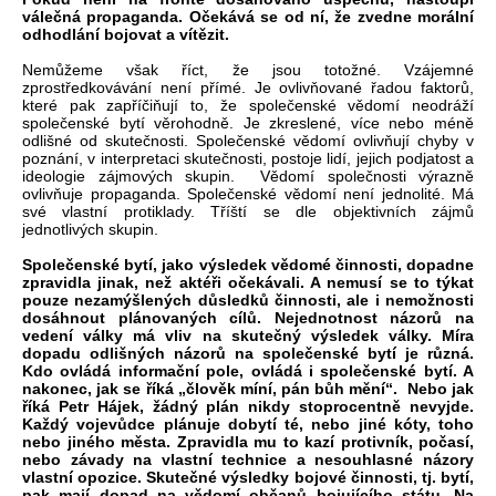
válečná propaganda. Očekává se od ní, že zvedne morální
odhodlání bojovat a vítězit.
Nemůžeme však říct, že jsou totožné. Vzájemné
zprostředkovávání není přímé. Je ovlivňované řadou faktorů,
které pak zapříčiňují to, že společenské vědomí neodráží
společenské bytí věrohodně. Je zkreslené, více nebo méně
odlišné od skutečnosti. Společenské vědomí ovlivňují chyby v
poznání, v interpretaci skutečnosti, postoje lidí, jejich podjatost a
ideologie zájmových skupin. Vědomí společnosti výrazně
ovlivňuje propaganda. Společenské vědomí není jednolité. Má
své vlastní protiklady. Tříští se dle objektivních zájmů
jednotlivých skupin.
Společenské bytí, jako výsledek vědomé činnosti, dopadne
zpravidla jinak, než aktéři očekávali. A nemusí se to týkat
pouze nezamýšlených důsledků činnosti, ale i nemožnosti
dosáhnout plánovaných cílů. Nejednotnost názorů na
vedení války má vliv na skutečný výsledek války. Míra
dopadu odlišných názorů na společenské bytí je různá.
Kdo ovládá informační pole, ovládá i společenské bytí. A
nakonec, jak se říká „člověk míní, pán bůh mění“. Nebo jak
říká Petr Hájek, žádný plán nikdy stoprocentně nevyjde.
Každý vojevůdce plánuje dobytí té, nebo jiné kóty, toho
nebo jiného města. Zpravidla mu to kazí protivník, počasí,
nebo závady na vlastní technice a nesouhlasné názory
vlastní opozice. Skutečné výsledky bojové činnosti, tj. bytí,
pak mají dopad na vědomí občanů bojujícího státu. Na