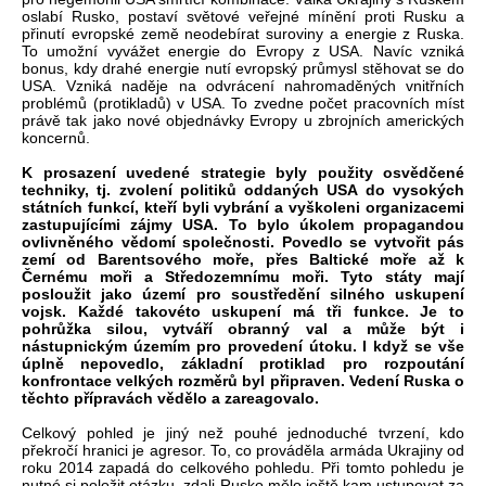
oslabí Rusko, postaví světové veřejné mínění proti Rusku a
přinutí evropské země neodebírat suroviny a energie z Ruska.
To umožní vyvážet energie do Evropy z USA. Navíc vzniká
bonus, kdy drahé energie nutí evropský průmysl stěhovat se do
USA. Vzniká naděje na odvrácení nahromaděných vnitřních
problémů (protikladů) v USA. To zvedne počet pracovních míst
právě tak jako nové objednávky Evropy u zbrojních amerických
koncernů.
K prosazení uvedené strategie byly použity osvědčené
techniky, tj. zvolení politiků oddaných USA do vysokých
státních funkcí, kteří byli vybrání a vyškoleni organizacemi
zastupujícími zájmy USA. To bylo úkolem propagandou
ovlivněného vědomí společnosti. Povedlo se vytvořit pás
zemí od Barentsového moře, přes Baltické moře až k
Černému moři a Středozemnímu moři. Tyto státy mají
posloužit jako území pro soustředění silného uskupení
vojsk. Každé takovéto uskupení má tři funkce. Je to
pohrůžka silou, vytváří obranný val a může být i
nástupnickým územím pro provedení útoku. I když se vše
úplně nepovedlo, základní protiklad pro rozpoutání
konfrontace velkých rozměrů byl připraven. Vedení Ruska o
těchto přípravách vědělo a zareagovalo.
Celkový pohled je jiný než pouhé jednoduché tvrzení, kdo
překročí hranici je agresor. To, co prováděla armáda Ukrajiny od
roku 2014 zapadá do celkového pohledu. Při tomto pohledu je
nutné si položit otázku, zdali Rusko mělo ještě kam ustupovat za