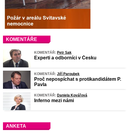
KOMENTÁŘE
KOMENTÁŘ:
Petr Sak
Experti a odborníci v Česku
KOMENTÁŘ:
Jiří Paroubek
Proč nepospíchat s protikandidátem P.
Pavla
KOMENTÁŘ:
Daniela Kovářová
Inferno mezi námi
ANKETA