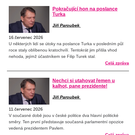
Pokračující hon na poslance
Turka
Jiří Paroubek
16.červenec 2026
U některých lidí se útoky na poslance Turka v posledním půl
roce staly oblíbenou kratochvílí. Tentokrát jim přišla vhod
nehoda, jejímž účastníkem se Filip Turek stal.
Celá zpráva
Nechci si utahovat řemen u
kalhot, pane prezidente!
Jiří Paroubek
11.červenec 2026
V současné době jsou v české politice dva hlavní politické
směry. Ten první představuje současná parlamentní opozice
vedená prezidentem Pavlem.
Celá zpráva