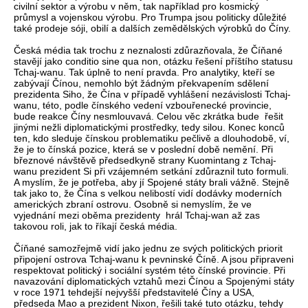
civilní sektor a výrobu v něm, tak například pro kosmický
průmysl a vojenskou výrobu. Pro Trumpa jsou politicky důležité
také prodeje sóji, obilí a dalších zemědělských výrobků do Číny.
Česká média tak trochu z neznalosti zdůrazňovala, že Číňané
stavějí jako conditio sine qua non, otázku řešení příštího statusu
Tchaj-wanu. Tak úplně to není pravda. Pro analytiky, kteří se
zabývají Čínou, nemohlo být žádným překvapením sdělení
prezidenta Siho, že Čína v případě vyhlášení nezávislosti Tchaj-
wanu, této, podle čínského vedení vzbouřenecké provincie,
bude reakce Číny nesmlouvavá. Celou věc zkrátka bude řešit
jinými nežli diplomatickými prostředky, tedy silou. Konec konců
ten, kdo sleduje čínskou problematiku pečlivě a dlouhodobě, ví,
že je to čínská pozice, která se v poslední době nemění. Při
březnové návštěvě předsedkyně strany Kuomintang z Tchaj-
wanu prezident Si při vzájemném setkání zdůraznil tuto formuli.
A myslím, že je potřeba, aby jí Spojené státy brali vážně. Stejně
tak jako to, že Čína s velkou nelibostí vidí dodávky moderních
amerických zbraní ostrovu. Osobně si nemyslím, že ve
vyjednání mezi oběma prezidenty hrál Tchaj-wan až zas
takovou roli, jak to říkají česká média.
Číňané samozřejmě vidí jako jednu ze svých politických priorit
připojení ostrova Tchaj-wanu k pevninské Číně. A jsou připraveni
respektovat politický i sociální systém této čínské provincie. Při
navazování diplomatických vztahů mezi Čínou a Spojenými státy
v roce 1971 tehdejší nejvyšší představitelé Číny a USA,
předseda Mao a prezident Nixon, řešili také tuto otázku, tehdy