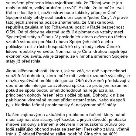
se ovšem předseda Mao vyjadřoval tak, že "Tchaj-wan je jen
malý problém, velký problém je svět". A dále, že to může trvat
třeba i desítky let, nežli ostrov bude fakticky připojen Číně.
Spojené státy tehdy souhlasili s principem "jedné Číny". A právě
tato jejich změněná pozice znamenala, že Čínská lidová
republika zaujala místo Tchaj-wanu pozici v Radě bezpečnost
OSN. Od té doby se vlastně udržují diplomatické vztahy mezi
Spojenými státy a Čínou. V posledních letech ovšem do těchto
vztahů vstoupila poněkud obava Spojených států a jeho
politických elit z růstu hospodářské síly a tedy i vlivu Čínské
lidové republiky ve světě. Nominálně je Čína druhou nejsilnější
ekonomikou světa. Ale je zřejmé, že v mnoha směrech Spojené
státy již předstihla.
Jinou klíčovou oblastí, kterou, jak se zdá, se obě supervelmoci
snaží řešit dohodou, která může mít i velmi rozumné výsledky, je
otázka využívání umělé inteligence. Obě dvě země představují v
oboru umělé inteligence světovou špičku. Je proto jen rozumné,
pokud se spolu budou umět dohodnout na regulaci a na
principech dohody řešení této složité oblasti. Dohody, k níž se
pak budou víceméně muset přidat ostatní státy. Nebo alespoň
ty, z hlediska řešení problematiky AI nejvýznamnější státy.
Dalším zajímavým a aktuálním problémem řešení, který nutně
musí zajímat obě strany, byť každou z jiných důvodů, je otázka
mírové smlouvy s Íránem a otevření Hormuzského průlivu pro
lodě zajišťující obchod světa se zeměmi Perského zálivu, včetně
Íránu. Z oblasti Perského zálivu odebírá Čína zhruba 40%