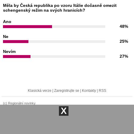
Měla by Česká republika po vzoru Itálie dočasně omezit
schengenský režim na svých hranicích?
Ano
48%
Ne
25%
Nevím
27%
Klasická verze
|
Zaregistrujte se
|
Kontakty
|
RSS
(c) Regionální novinky
X