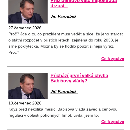
Prezidentovo veto nepostrádá
drzost...
Jiří Paroubek
27.červenec 2026
Proč? Jde o to, co prezident musí vědět a sice, že jeho starost
o státní rozpočet v příštích letech, zejména do roku 2033, je
silně pokrytecká. Možná by se hodilo použít silnější výraz.
Proč?
Celá zpráva
Přichází první velká chyba
Babišovy vlády?
Jiří Paroubek
19.červenec 2026
Když před několika měsíci Babišova vláda zavedla cenovou
regulaci v oblasti pohonných hmot, uvítal jsem to.
Celá zpráva