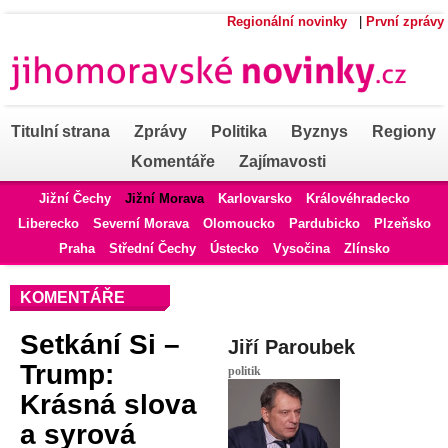
Regionální novinky
|
První zprávy
Titulní strana
Zprávy
Politika
Byznys
Regiony
Komentáře
Zajímavosti
Jižní Čechy
Jižní Morava
Karlovarsko
Královéhradecko
Liberecko
Severní Morava
Olomoucko
Pardubicko
Plzeňsko
Praha
Střední Čechy
Ústecko
Vysočina
Zlínsko
KOMENTÁŘE
Setkání Si –
Jiří Paroubek
Trump:
politik
Krásná slova
a syrová