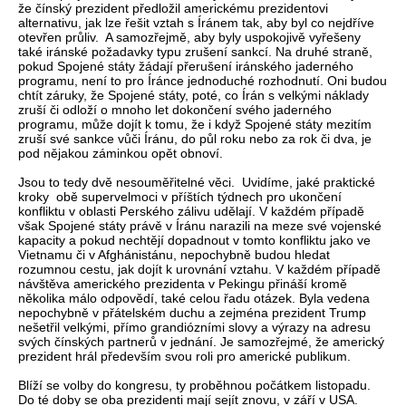
že čínský prezident předložil americkému prezidentovi
alternativu, jak lze řešit vztah s Íránem tak, aby byl co nejdříve
otevřen průliv. A samozřejmě, aby byly uspokojivě vyřešeny
také iránské požadavky typu zrušení sankcí. Na druhé straně,
pokud Spojené státy žádají přerušení iránského jaderného
programu, není to pro Íránce jednoduché rozhodnutí. Oni budou
chtít záruky, že Spojené státy, poté, co Írán s velkými náklady
zruší či odloží o mnoho let dokončení svého jaderného
programu, může dojít k tomu, že i když Spojené státy mezitím
zruší své sankce vůči Íránu, do půl roku nebo za rok či dva, je
pod nějakou záminkou opět obnoví.
Jsou to tedy dvě nesouměřitelné věci. Uvidíme, jaké praktické
kroky obě supervelmoci v příštích týdnech pro ukončení
konfliktu v oblasti Perského zálivu udělají. V každém případě
však Spojené státy právě v Íránu narazili na meze své vojenské
kapacity a pokud nechtějí dopadnout v tomto konfliktu jako ve
Vietnamu či v Afghánistánu, nepochybně budou hledat
rozumnou cestu, jak dojít k urovnání vztahu. V každém případě
návštěva amerického prezidenta v Pekingu přináší kromě
několika málo odpovědí, také celou řadu otázek. Byla vedena
nepochybně v přátelském duchu a zejména prezident Trump
nešetřil velkými, přímo grandiózními slovy a výrazy na adresu
svých čínských partnerů v jednání. Je samozřejmé, že americký
prezident hrál především svou roli pro americké publikum.
Blíží se volby do kongresu, ty proběhnou počátkem listopadu.
Do té doby se oba prezidenti mají sejít znovu, v září v USA.