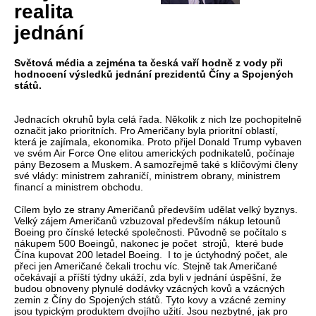
realita
jednání
Světová média a zejména ta česká vaří hodně z vody při
hodnocení výsledků jednání prezidentů Číny a Spojených
států.
Jednacích okruhů byla celá řada. Několik z nich lze pochopitelně
označit jako prioritních. Pro Američany byla prioritní oblastí,
která je zajímala, ekonomika. Proto přijel Donald Trump vybaven
ve svém Air Force One elitou amerických podnikatelů, počínaje
pány Bezosem a Muskem. A samozřejmě také s klíčovými členy
své vlády: ministrem zahraničí, ministrem obrany, ministrem
financí a ministrem obchodu.
Cílem bylo ze strany Američanů především udělat velký byznys.
Velký zájem Američanů vzbuzoval především nákup letounů
Boeing pro čínské letecké společnosti. Původně se počítalo s
nákupem 500 Boeingů, nakonec je počet strojů, které bude
Čína kupovat 200 letadel Boeing. I to je úctyhodný počet, ale
přeci jen Američané čekali trochu víc. Stejně tak Američané
očekávají a příští týdny ukáží, zda byli v jednání úspěšní, že
budou obnoveny plynulé dodávky vzácných kovů a vzácných
zemin z Číny do Spojených států. Tyto kovy a vzácné zeminy
jsou typickým produktem dvojího užití. Jsou nezbytné, jak pro