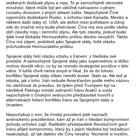
veškerých dodávek plynu a ropy. To je samozřejmě obrovské
množství, které může být jen obtížně nahrazeno v plném
rozsahu dovozem z jiných oblastí světa. Nepochybně Číně
vypomůže dodávkami Rusko, s ochotou také Kanada, Mexiko a
některé další státy vč. USA, ale deficit mezi potřebami a zdroji
zde do značné míry bude přetrvávat. Čína má sice podle všeho
obří zásoby ropy i zemního plynu. Ale tyto zásoby, pokud bude
dále trvat blokáda Hormuzského průlivu dlouho nevydrží. Takže
Čína má zájem, podobně jako Spojené státy, řešit otázku
průchodnosti Hormuzského průlivu.
Spojené státy řeší otázku vztahu s Íránem z hlediska své
prestiže. A samozřejmě Spojené státy jako supervelmoc si těžko
mohou dovolit něco, co by se rovnalo strategické porážce v této
válce. V tuhle chvíli nemá smysl si říkat, že se do tohoto
konfliktu Spojené státy vůbec neměli dostat. Stalo se. Ale teď je
otázka, jak z toho. Irán nebude Američanům podle mého názoru
nic ulehčovat Je pravdou, že týden před Trumpem byl na
návštěvě Pekingu ministr zahraničí Íránu Arakčí a zcela
nepochybně s čínskými vedoucími představiteli hovořil o
alternativách řešení konfliktu Íránu se Spojenými státy a
Izraelem.
Nepochybuji o tom, že čínský prezident jistě naznačil
americkému prezidentovi, kam až je Irán v hledání kompromisní
dohody ochoten zajít. Radikální představitelé Revolučních gard
Íránu přijetí kompromisu, který by z jejich hlediska byl nežádoucí
neakceptují, až tak daleko vliv Číny nesahá. Nicméně si myslím,