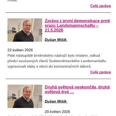
místa.
Celá zpráva
Zpráva z první demonstrace proti
srazu Landsmannschaftu –
21.5.2026
Dušan Mišík
22.květen 2026
Páté nástupiště brněnského nádraží bylo místem, odkud
předci současných členů Sudetoněmeckého Landsmanšaftu
vypravovali vlaky s vězni do koncentračních táborů.
Celá zpráva
Druhá světová neskončila, druhá
světová trvá …
Dušan Mišík
20.květen 2026