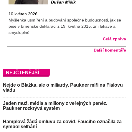
Dušan Mišík
10.květen 2026
Myšlenka usmíření a budování společné budoucnosti, jak se
píše v brněnské deklaraci z 19. května 2015, zní lákavě a
smysluplně.
Celá zpráva
Další komentáře
NEJČTENĚJŠÍ
Nejde o Blažka, ale o miliardy. Paukner míří na Fialovu
vládu
Jeden muž, média a miliony z veřejných peněz.
Paukner rozkrývá systém
Hamplová žádá omluvu za covid. Fauciho označila za
symbol selhání