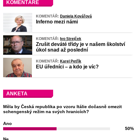
KOMENTÁŘE
KOMENTÁŘ:
Daniela Kovářová
Inferno mezi námi
KOMENTÁŘ:
Ivo Strejček
Zrušit deváté třídy je v našem školství
úkol snad až poslední
KOMENTÁŘ:
Karel Petřík
EU úředníci – a kdo je víc?
ANKETA
Měla by Česká republika po vzoru Itálie dočasně omezit
schengenský režim na svých hranicích?
Ano
50%
Ne