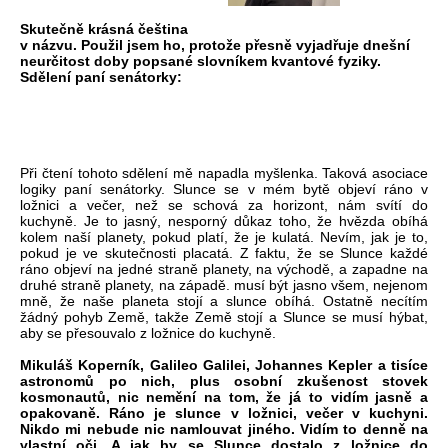
Skutečně krásná čeština
v názvu. Použil jsem ho, protože přesně vyjadřuje dnešní
neurčitost doby popsané slovníkem kvantové fyziky.
Sdělení paní senátorky:
Při čtení tohoto sdělení mě napadla myšlenka. Taková asociace
logiky paní senátorky. Slunce se v mém bytě objeví ráno v
ložnici a večer, než se schová za horizont, nám svítí do
kuchyně. Je to jasný, nesporný důkaz toho, že hvězda obíhá
kolem naší planety, pokud platí, že je kulatá. Nevím, jak je to,
pokud je ve skutečnosti placatá. Z faktu, že se Slunce každé
ráno objeví na jedné straně planety, na východě, a zapadne na
druhé straně planety, na západě. musí být jasno všem, nejenom
mně, že naše planeta stojí a slunce obíhá. Ostatně necítím
žádný pohyb Země, takže Země stojí a Slunce se musí hýbat,
aby se přesouvalo z ložnice do kuchyně.
Mikuláš Koperník, Galileo Galilei, Johannes Kepler a tisíce
astronomů po nich, plus osobní zkušenost stovek
kosmonautů, nic nemění na tom, že já to vidím jasně a
opakovaně. Ráno je slunce v ložnici, večer v kuchyni.
Nikdo mi nebude nic namlouvat jiného. Vidím to denně na
vlastní oči. A jak by se Slunce dostalo z ložnice do