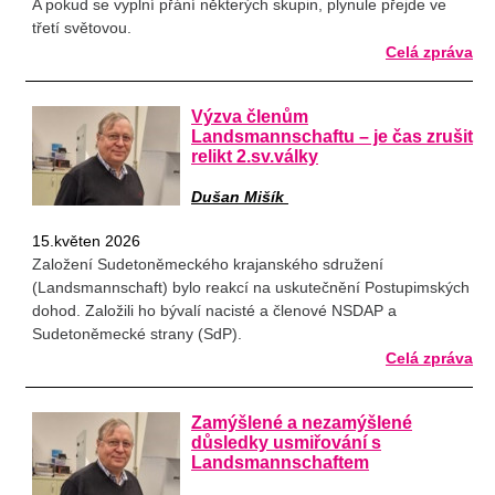
A pokud se vyplní přání některých skupin, plynule přejde ve
třetí světovou.
Celá zpráva
Výzva členům
Landsmannschaftu – je čas zrušit
relikt 2.sv.války
Dušan Mišík
15.květen 2026
Založení Sudetoněmeckého krajanského sdružení
(Landsmannschaft) bylo reakcí na uskutečnění Postupimských
dohod. Založili ho bývalí nacisté a členové NSDAP a
Sudetoněmecké strany (SdP).
Celá zpráva
Zamýšlené a nezamýšlené
důsledky usmiřování s
Landsmannschaftem