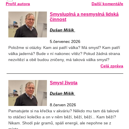
Profil autora
Další komentáře
Smysluplná a nesmyslná lidská
činnost
Dušan Mišík
5.červenec 2026
Položme si otázky. Kam asi patří válka? Má smysl? Kam patří
válka jaderná? Bude v ní nakonec vítěz? Pokud žádná strana
nezvítězí a obě budou zničeny, má taková válka smysl?
Celá zpráva
Smysl života
Dušan Mišík
8.červen 2026
Pamatujete si na křečka v akváriu? Někdo mu tam dá takové
to otáčecí kolečko a on v něm běží, běží, běží... Kam běží?
Nikam. Shodí pár gramů, spálí energii, ale nepohne se z