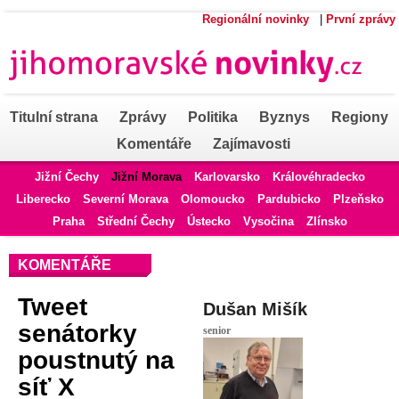
Regionální novinky
|
První zprávy
Titulní strana
Zprávy
Politika
Byznys
Regiony
Komentáře
Zajímavosti
Jižní Čechy
Jižní Morava
Karlovarsko
Královéhradecko
Liberecko
Severní Morava
Olomoucko
Pardubicko
Plzeňsko
Praha
Střední Čechy
Ústecko
Vysočina
Zlínsko
KOMENTÁŘE
Tweet
Dušan Mišík
senátorky
senior
poustnutý na
síť X