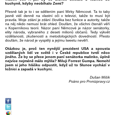
kuchyně, kdyby neobíhalo Zemi?
Přesně tak je to i se sdělením paní Mirky Němcové. Ta to taky
jasně vidí denně na vlastní oči v televizi, takže to musí být
pravda. Moje zdání je zdání člověka bez funkce a autority, takže
na něj nikdo nemusí brát ohled. Doufám, že všichni čtenáři věří
v Koperníkovu teorii. Názor paní Němcové je názor senátorky,
elity národa, vybraného z deseti milionů občanů. Tedy výkvět
vzdělanosti, zkušeností a metodologických dovedností. Přesto
doufám, že národ je vyspělý a jejímu tweetu nevěří.
Otázkou je, proč ten nynější prezident USA a spousta
vzdělaných lidí ve světě i v České republice tvrdí něco
jiného. Že by se přece jenom paní senátorka malinko, úplně
nejvíce nejméně málo mýlila? Miluji Forrest Gumpa. Nemohl
jsem si jeho hlášku odpustit, když už to Slunce vychází v
ložnici a zapadá v kuchyni.
Dušan Mišík
Psáno pro Prvnizpravy.cz