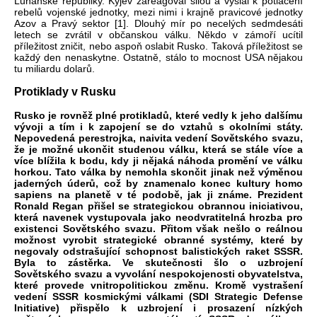
Luhanské republiky. Kyjev zareagoval silou a vyslal k potlačení
rebelů vojenské jednotky, mezi nimi i krajně pravicové jednotky
Azov a Pravý sektor [1]. Dlouhý mír po necelých sedmdesáti
letech se zvrátil v občanskou válku. Někdo v zámoří ucítil
příležitost zničit, nebo aspoň oslabit Rusko. Taková příležitost se
každý den nenaskytne. Ostatně, stálo to mocnost USA nějakou
tu miliardu dolarů.
Protiklady v Rusku
Rusko je rovněž plné protikladů, které vedly k jeho dalšímu
vývoji a tím i k zapojení se do vztahů s okolními státy.
Nepovedená perestrojka, naivita vedení Sovětského svazu,
že je možné ukončit studenou válku, která se stále více a
více blížila k bodu, kdy ji nějaká náhoda promění ve válku
horkou. Tato válka by nemohla skončit jinak než výměnou
jaderných úderů, což by znamenalo konec kultury homo
sapiens na planetě v té podobě, jak ji známe. Prezident
Ronald Regan přišel se strategickou obrannou iniciativou,
která navenek vystupovala jako neodvratitelná hrozba pro
existenci Sovětského svazu. Přitom však nešlo o reálnou
možnost vyrobit strategické obranné systémy, které by
negovaly odstrašující schopnost balistických raket SSSR.
Byla to zástěrka. Ve skutečnosti šlo o uzbrojení
Sovětského svazu a vyvolání nespokojenosti obyvatelstva,
které provede vnitropolitickou změnu. Kromě vystrašení
vedení SSSR kosmickými válkami (SDI Strategic Defense
Initiative) přispělo k uzbrojení i prosazení nízkých