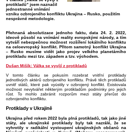
protikladů“ jsem naznačil
jednostranné vnímání
vzniku ozbrojeného konfliktu Ukrajina – Rusko, použitím
nesprávné metodologie.
Přehnaná absolutizace jednoho faktu, data 24. 2. 2022,
ideově působí na vnímání reality evropskými národy, a tím
vytváří nebezpečnou možnost rozšíření lokálního konfliktu
na celoevropský konflikt. Přitom samotný konflikt Ukrajina
– Rusko musíme vidět jako projev velkého planetárního
protikladu mezi tzv. západem a tzv. východem.
Dušan Mišík: Válka se vyvíjí z protikladů
V tomto článku se pokusím rozebrat vnitřní protiklady
jednotlivých aktérů ozbrojeného konfliktu. Právě těch protikladů
uvnitř států, které pak vyústily v ozbrojený konflikt. Existovala
možnost nevytvářet některým protikladům podmínky pro jejich
růst. To mohlo zabránit rozporům mezi státy přerůst do
ozbrojeného konfliktu.
Protiklady v Ukrajině
Ukrajina před rokem 2022 byla plná protikladů, tak jako jiné
státy, ale ukrajinské protiklady byly tak nazrálé, že se
vyhrotily v radikální vystoupení ukrajinských občanů na