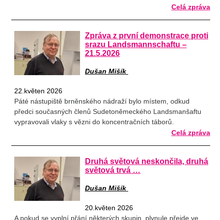
Celá zpráva
Zpráva z první demonstrace proti
srazu Landsmannschaftu –
21.5.2026
Dušan Mišík
22.květen 2026
Páté nástupiště brněnského nádraží bylo místem, odkud
předci současných členů Sudetoněmeckého Landsmanšaftu
vypravovali vlaky s vězni do koncentračních táborů.
Celá zpráva
Druhá světová neskončila, druhá
světová trvá …
Dušan Mišík
20.květen 2026
A pokud se vyplní přání některých skupin, plynule přejde ve