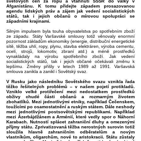
světových cen za ropu a vtáhnutí SSSR do války v
Afganistánu. K tomu přidejte západem prosazovanou
agendu lidských práv a zájem jak vedení socialistických
států, tak i jejich občanů o mírovou spolupráci se
západními krajinami.
Silným impulsem byla touha obyvatelstva po spotřebním zboží
ze západu. Státy Varšavské smlouvy totiž věnovaly enormní
pozornost základům ekonomiky (energie, distribuční energetické
sítě, těžba uhlí, ropy, plynu, stavba elektráren, výroba cementu,
ocelí, strojů, lokomotiv, zbraní atd.) a méně prostředků
vynakládaly na výrobu spotřebního zboží. Jak vedení
socialistických států, tak i jejich občané očekávali změnu k
lepšímu. Změny přišly v letech 1989 až 1991. Varšavská
smlouva zanikla a zanikl i Sovětský svaz.
V Rusku jako následníku Sovětského svazu vznikla řada
těžko řešitelných problémů – v našem pojetí protikladů.
Vzniklo velké protiřečení mezi nedostatkem prostředků
obživy chudé části občanů a rozmarným životem
zbohatlíků. Mezi jednotlivými etniky, například Čečenskem,
toužícími po osamostatnění a ruským státem. Dále neshody
mezi jednotlivými postsovětskými republikami. Například
mezi Ázerbájdžánem a Arménií, které vedly spor o Náhorní
Karabach. Nutností splácet zahraniční dluhy a omezenými
příjmy státu. Zprivatizovaná těžba nerostných surovin totiž
sloužila hlavně zahraničním odběratelům a novým
vlastníkům, oligarchům, nové to aristokracii. Státu zůstaly