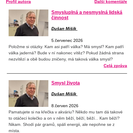
Profil autora
Další komentáře
Smysluplná a nesmyslná lidská
činnost
Dušan Mišík
5.červenec 2026
Položme si otázky. Kam asi patří válka? Má smysl? Kam patří
válka jaderná? Bude v ní nakonec vítěz? Pokud žádná strana
nezvítězí a obě budou zničeny, má taková válka smysl?
Celá zpráva
Smysl života
Dušan Mišík
8.červen 2026
Pamatujete si na křečka v akváriu? Někdo mu tam dá takové
to otáčecí kolečko a on v něm běží, běží, běží... Kam běží?
Nikam. Shodí pár gramů, spálí energii, ale nepohne se z
místa.