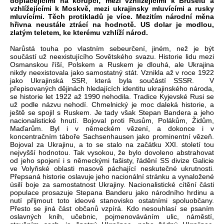
doplácejícími na korupci; mezi vzhlížejícími k Bruselu a
vzhlížejícími k Moskvě, mezi ukrajinsky mluvícími a rusky
mluvícími. Těch protikladů je více. Mezitím národní měna
hřivna neustále ztrácí na hodnotě. US dolar je modlou,
zlatým teletem, ke kterému vzhlíží národ.
Narůstá touha po vlastním sebeurčení, jiném, než je být
součástí už neexistujícího Sovětského svazu. Historie lidu mezi
Osmanskou říší, Polskem a Ruskem je dlouhá, ale Ukrajina
nikdy neexistovala jako samostatný stát. Vznikla až v roce 1922
jako Ukrajinská SSR, která byla součástí SSSR. V
přepisovaných dějinách hledajících identitu ukrajinského národa,
se historie let 1922 až 1990 nehodila. Tradice Kyjevské Rusi se
už podle názvu nehodí. Chmelnický je moc daleká historie, a
ještě se spojil s Ruskem. Je tady však Stepan Bandera a jeho
nacionalistické hnutí. Bojoval proti Rusům, Polákům, Židům,
Maďarům. Byl i v německém vězení, a dokonce i v
koncentračním táboře Sachsenhausen jako prominentní vězeň.
Bojoval za Ukrajinu, a to se stalo na začátku XXI. století tou
nejvyšší hodnotou. Tak vysokou, že bylo dovoleno abstrahovat
od jeho spojení i s německými fašisty, řádění SS divize Galicie
ve Volyňské oblasti masově páchající neskutečné ukrutnosti.
Přepsaná historie oslavuje jeho nacionální stránku a vynaložené
úsilí boje za samostatnost Ukrajiny. Nacionalistické cítění části
populace prosazuje Stepana Banderu jako národního hrdinu a
nutí přijmout toto ideové stanovisko ostatními spoluobčany.
Přesto se jiná část občanů vzpírá. Kdo nesouhlasí se psaním
oslavných knih, učebnic, pojmenováváním ulic, náměstí,