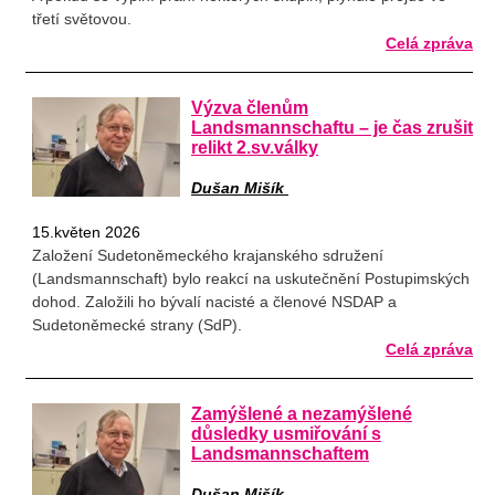
třetí světovou.
Celá zpráva
Výzva členům
Landsmannschaftu – je čas zrušit
relikt 2.sv.války
Dušan Mišík
15.květen 2026
Založení Sudetoněmeckého krajanského sdružení
(Landsmannschaft) bylo reakcí na uskutečnění Postupimských
dohod. Založili ho bývalí nacisté a členové NSDAP a
Sudetoněmecké strany (SdP).
Celá zpráva
Zamýšlené a nezamýšlené
důsledky usmiřování s
Landsmannschaftem
Dušan Mišík