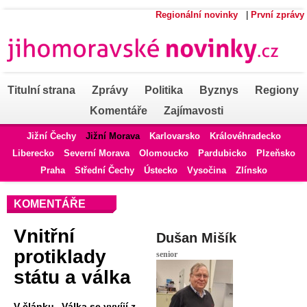
Regionální novinky
|
První zprávy
Titulní strana
Zprávy
Politika
Byznys
Regiony
Komentáře
Zajímavosti
Jižní Čechy
Jižní Morava
Karlovarsko
Královéhradecko
Liberecko
Severní Morava
Olomoucko
Pardubicko
Plzeňsko
Praha
Střední Čechy
Ústecko
Vysočina
Zlínsko
KOMENTÁŘE
Vnitřní
Dušan Mišík
protiklady
senior
státu a válka
V článku „Válka se vyvíjí z