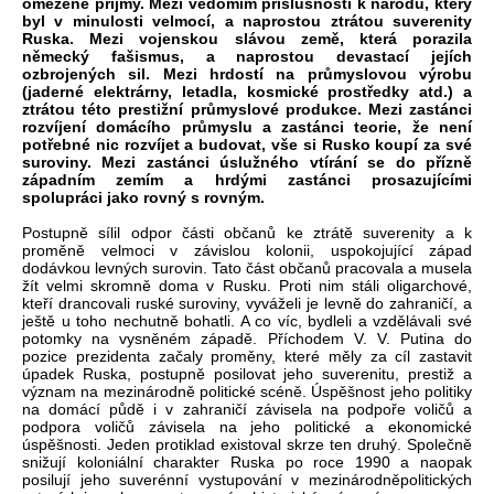
omezené příjmy. Mezi vědomím příslušnosti k národu, který
byl v minulosti velmocí, a naprostou ztrátou suverenity
Ruska. Mezi vojenskou slávou země, která porazila
německý fašismus, a naprostou devastací jejích
ozbrojených sil. Mezi hrdostí na průmyslovou výrobu
(jaderné elektrárny, letadla, kosmické prostředky atd.) a
ztrátou této prestižní průmyslové produkce. Mezi zastánci
rozvíjení domácího průmyslu a zastánci teorie, že není
potřebné nic rozvíjet a budovat, vše si Rusko koupí za své
suroviny. Mezi zastánci úslužného vtírání se do přízně
západním zemím a hrdými zastánci prosazujícími
spolupráci jako rovný s rovným.
Postupně sílil odpor části občanů ke ztrátě suverenity a k
proměně velmoci v závislou kolonii, uspokojující západ
dodávkou levných surovin. Tato část občanů pracovala a musela
žít velmi skromně doma v Rusku. Proti nim stáli oligarchové,
kteří drancovali ruské suroviny, vyváželi je levně do zahraničí, a
ještě u toho nechutně bohatli. A co víc, bydleli a vzdělávali své
potomky na vysněném západě. Příchodem V. V. Putina do
pozice prezidenta začaly proměny, které měly za cíl zastavit
úpadek Ruska, postupně posilovat jeho suverenitu, prestiž a
význam na mezinárodně politické scéně. Úspěšnost jeho politiky
na domácí půdě i v zahraničí závisela na podpoře voličů a
podpora voličů závisela na jeho politické a ekonomické
úspěšnosti. Jeden protiklad existoval skrze ten druhý. Společně
snižují koloniální charakter Ruska po roce 1990 a naopak
posilují jeho suverénní vystupování v mezinárodněpolitických