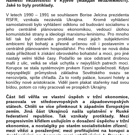
Náměstí nezávislosti v Kyjevě (Майдан незалежності).
Jaké to byly protiklady.
V letech 1990 – 1991 se souhlasem Borise Jelcina prezidenta
RSFR, vznikala nezávislá Ukrajina. Kromě vyhlášení
samostatnosti bylo vyhlášení odklonu od budování socialismu s
jeho centrálně plánovanou ekonomikou, vedoucí úlohou
komunistické strany a ideologii marxismu-leninismu. Pro mnoho
lidí tak byl odstraněn protiklad mezi jejich subjektivními
ambicemi být bohatý a přesně určenou rolí i postavením v
centrálně plánovaném hospodářství. Pro některé se nová doba
stala příležitostí k získání obrovského bohatství a moci, pro jiné
nastaly velmi těžké časy. Podařilo se sice odstranit drobnou
mafii z ulic, velká se však uchytila v nejvyšších patrech moci.
Korupce se stala systémovým prvkem řízení společnosti. Kdysi
nejvyspělejší průmyslová základna Sovětského svazu se
nerozvíjela, spíše chřadla. Za to rostly paláce, luxusní hotely a
koníčky nové aristokracie. Viděl jsem plakat stařenky nad svou
bídou, potom co roky pracovali ve prospěch Ukrajiny.
Část lidí věřila ve vlastní úspěch v tržní ekonomice,
pracovala ve středoevropských a západoevropských
státech. Chtěli se více přimknout k západním Evropským
zemím. Jiná část Ukrajinců našla uplatnění v Ruské
federativní republice. Tak vznikaly protiklady. Mezi
progresivním křídlem usilujícím o dosažení úspěchu v tržní
ekonomice, a nostalgiky po starém socialistickém zřízení;
mezi vítězi a poraženými; mezi profitujícími na korupci a