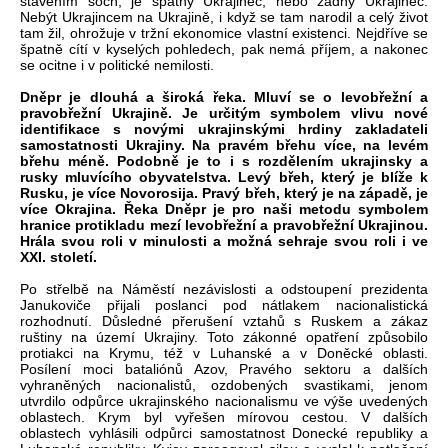
stavěním soch, je špatný Ukrajinec, nebo žádný Ukrajinec.
Nebýt Ukrajincem na Ukrajině, i když se tam narodil a celý život
tam žil, ohrožuje v tržní ekonomice vlastní existenci. Nejdříve se
špatně cítí v kyselých pohledech, pak nemá příjem, a nakonec
se ocitne i v politické nemilosti.
Dněpr je dlouhá a široká řeka. Mluví se o levobřežní a
pravobřežní Ukrajině. Je určitým symbolem vlivu nové
identifikace s novými ukrajinskými hrdiny zakladateli
samostatnosti Ukrajiny. Na pravém břehu více, na levém
břehu méně. Podobně je to i s rozdělením ukrajinsky a
rusky mluvícího obyvatelstva. Levý břeh, který je blíže k
Rusku, je více Novorosija. Pravý břeh, který je na západě, je
více Okrajina. Řeka Dněpr je pro naši metodu symbolem
hranice protikladu mezí levobřežní a pravobřežní Ukrajinou.
Hrála svou roli v minulosti a možná sehraje svou roli i ve
XXI. století.
Po střelbě na Náměstí nezávislosti a odstoupení prezidenta
Janukoviče přijali poslanci pod nátlakem nacionalistická
rozhodnutí. Důsledné přerušení vztahů s Ruskem a zákaz
ruštiny na území Ukrajiny. Toto zákonné opatření způsobilo
protiakci na Krymu, též v Luhanské a v Doněcké oblasti.
Posílení moci bataliónů Azov, Pravého sektoru a dalších
vyhraněných nacionalistů, ozdobených svastikami, jenom
utvrdilo odpůrce ukrajinského nacionalismu ve výše uvedených
oblastech. Krym byl vyřešen mírovou cestou. V dalších
oblastech vyhlásili odpůrci samostatnost Donecké republiky a