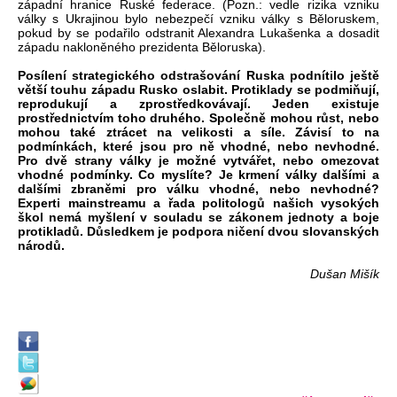
západní hranice Ruské federace. (Pozn.: vedle rizika vzniku
války s Ukrajinou bylo nebezpečí vzniku války s Běloruskem,
pokud by se podařilo odstranit Alexandra Lukašenka a dosadit
západu nakloněného prezidenta Běloruska).
Posílení strategického odstrašování Ruska podnítilo ještě
větší touhu západu Rusko oslabit. Protiklady se podmiňují,
reprodukují a zprostředkovávají. Jeden existuje
prostřednictvím toho druhého. Společně mohou růst, nebo
mohou také ztrácet na velikosti a síle. Závisí to na
podmínkách, které jsou pro ně vhodné, nebo nevhodné.
Pro dvě strany války je možné vytvářet, nebo omezovat
vhodné podmínky. Co myslíte? Je krmení války dalšími a
dalšími zbraněmi pro válku vhodné, nebo nevhodné?
Experti mainstreamu a řada politologů našich vysokých
škol nemá myšlení v souladu se zákonem jednoty a boje
protikladů. Důsledkem je podpora ničení dvou slovanských
národů.
Dušan Mišík