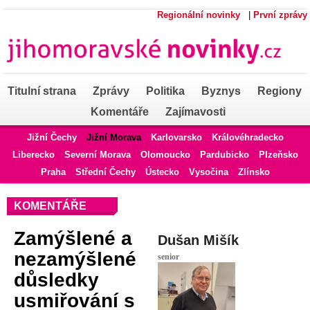
Regionální novinky
|
První zprávy
Titulní strana
Zprávy
Politika
Byznys
Regiony
Komentáře
Zajímavosti
Jižní Čechy
Jižní Morava
Karlovarsko
Královéhradecko
Liberecko
Severní Morava
Olomoucko
Pardubicko
Plzeňsko
Praha
Střední Čechy
Ústecko
Vysočina
Zlínsko
KOMENTÁŘE
Zamýšlené a
Dušan Mišík
nezamýšlené
senior
důsledky
usmiřování s