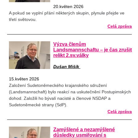
20.květen 2026
A pokud se vyplní přání některých skupin, plynule přejde ve
třetí světovou.
Celá zpráva
Výzva členům
Landsmannschaftu – je čas zrušit
relikt 2.sv.války
Dušan Mišík
15.květen 2026
Založení Sudetoněmeckého krajanského sdružení
(Landsmannschaft) bylo reakcí na uskutečnění Postupimských
dohod. Založili ho bývalí nacisté a členové NSDAP a
Sudetoněmecké strany (SdP).
Celá zpráva
Zamýšlené a nezamýšlené
důsledky usmiřování s