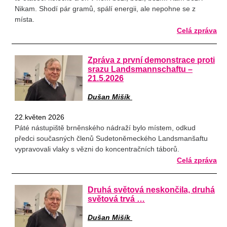
Nikam. Shodí pár gramů, spálí energii, ale nepohne se z
místa.
Celá zpráva
Zpráva z první demonstrace proti
srazu Landsmannschaftu –
21.5.2026
Dušan Mišík
22.květen 2026
Páté nástupiště brněnského nádraží bylo místem, odkud
předci současných členů Sudetoněmeckého Landsmanšaftu
vypravovali vlaky s vězni do koncentračních táborů.
Celá zpráva
Druhá světová neskončila, druhá
světová trvá …
Dušan Mišík