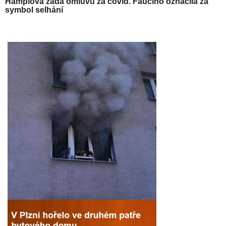
Hamplová žádá omluvu za covid. Fauciho označila za
symbol selhání