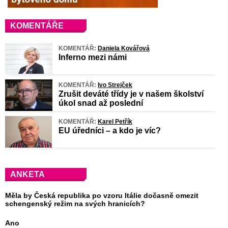
KOMENTÁŘE
KOMENTÁŘ:
Daniela Kovářová
Inferno mezi námi
KOMENTÁŘ:
Ivo Strejček
Zrušit deváté třídy je v našem školství
úkol snad až poslední
KOMENTÁŘ:
Karel Petřík
EU úředníci – a kdo je víc?
ANKETA
Měla by Česká republika po vzoru Itálie dočasně omezit
schengenský režim na svých hranicích?
Ano