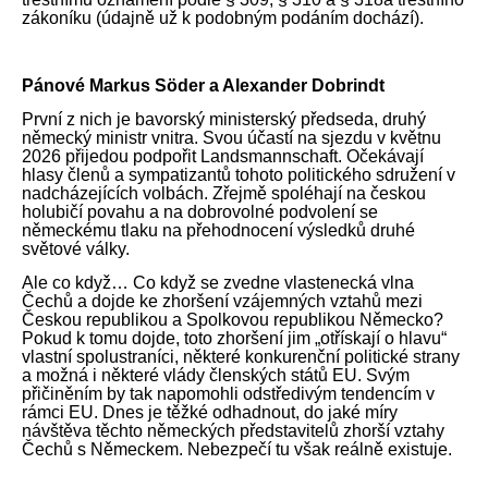
zákoníku (údajně už k podobným podáním dochází).
Pánové Markus Söder a Alexander Dobrindt
První z nich je bavorský ministerský předseda, druhý
německý ministr vnitra. Svou účastí na sjezdu v květnu
2026 přijedou podpořit Landsmannschaft. Očekávají
hlasy členů a sympatizantů tohoto politického sdružení v
nadcházejících volbách. Zřejmě spoléhají na českou
holubičí povahu a na dobrovolné podvolení se
německému tlaku na přehodnocení výsledků druhé
světové války.
Ale co když… Co když se zvedne vlastenecká vlna
Čechů a dojde ke zhoršení vzájemných vztahů mezi
Českou republikou a Spolkovou republikou Německo?
Pokud k tomu dojde, toto zhoršení jim „otřískají o hlavu“
vlastní spolustraníci, některé konkurenční politické strany
a možná i některé vlády členských států EU. Svým
přičiněním by tak napomohli odstředivým tendencím v
rámci EU. Dnes je těžké odhadnout, do jaké míry
návštěva těchto německých představitelů zhorší vztahy
Čechů s Německem. Nebezpečí tu však reálně existuje.