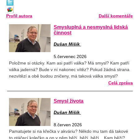
Profil autora
Další komentáře
Smysluplná a nesmyslná lidská
činnost
Dušan Mišík
5.červenec 2026
Položme si otázky. Kam asi patří válka? Má smysl? Kam patří
válka jaderná? Bude v ní nakonec vítěz? Pokud žádná strana
nezvítězí a obě budou zničeny, má taková válka smysl?
Celá zpráva
Smysl života
Dušan Mišík
8.červen 2026
Pamatujete si na křečka v akváriu? Někdo mu tam dá takové
to otáčecí kolečko a on v něm běží, běží, běží... Kam běží?