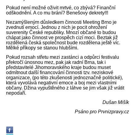
Pokud není možné oživit mrtvé, co zbývá? Finanční
odškodnění. A co mu brání? Benešovy dekrety!!!
Nezamýšleným důsledkem činnosti Meeting Brno je
zvednutí emocí. Jednou z nich je pocit ohrožení
suverenity České republiky. Mnozí občané to budou
chápat jako činnost ve prospěch cizí moci. Beztak již
rozdělená česká společnost bude rozdělena ještě víc.
Mělké
příkopy se stanou hlubšími.
Pokud rozsah střetu mezi zastánci a odpůrci festivalu
překročí únosnou mez, pak jak radní Brna, tak i
představitelé Jihomoravského kraje budou muset
odmítnout další financování činnosti tzv. neziskové
organizace, (po této zkušenosti jednoznačně politické),
která vyvolává negativní emoce a boj mezi vlastními
občany. Džina vypuštěného z láhve se jim však již vrátit
nepodaří.
Dušan Mišík
Psáno pro Prvnizpravy.cz