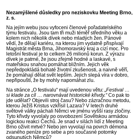
Nezamýšlené důsledky pro neziskovku Meeting Brno,
z. s.
Na jejím webu jsou vyfoceni členové pořadatelského
týmu festivalu. Jsou tam tři muži téměř středního věku a
kolem nich několik dívek nebo mladých žen. Pánové
vědí, že dělají kariéru, na kterou jim vydatně přispívají
Magistrát města Brna, Jihomoravský kraj a cizí moc. Pro
letošní festival je to celkem 26 milionů korun. Z výrazu
dívek je patrné, že jsou zřejmě hodné a laskavé, s
mateřskou snahou pomáhat bližním. Jejich věk
nepředpokládá bohaté životní zkušenosti, a naivně věří,
že pomáhají dělat svět lepším. Jejich slepá víra v dobro,
nepřipouští, že by mohly napomáhat zlu.
Na stránce „O festivalu“ mají uvedenou větu:
„Festival …
si klade za cíl … narovnávat historické křivdy.“
Co pak to
jde udělat? Objevili stroj času? Nebo zázračnou metodu,
kterou Ježíš Kristus vzkřísil Lazara? V letech druhé
světové války páchali Němci ve jménu vyšší rasy zločiny.
Tyto křivdy vyvolaly po osvobození Sovětskou armádou
logickou reakci Čechů. Je snad v silách lidí z Meeting
Brno oživit mrtvé? Nebo jen vyvolají na povrch démona
zvaného peníze pro sebe a pro současné potomky
odsunutých Němců?