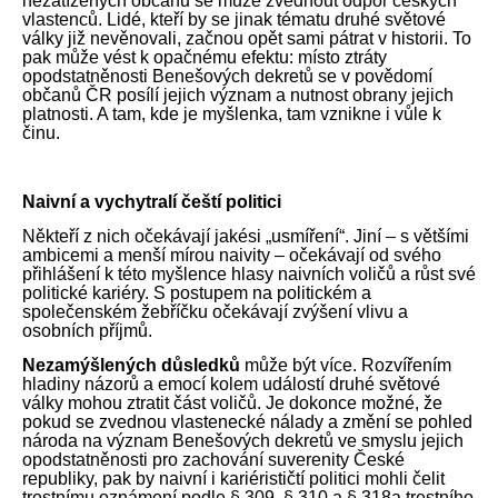
nezatížených občanů se může zvednout odpor českých
vlastenců. Lidé, kteří by se jinak tématu druhé světové
války již nevěnovali, začnou opět sami pátrat v historii. To
pak může vést k opačnému efektu: místo ztráty
opodstatněnosti Benešových dekretů se v povědomí
občanů ČR posílí jejich význam a nutnost obrany jejich
platnosti. A tam, kde je myšlenka, tam vznikne i vůle k
činu.
Naivní a vychytralí čeští politici
Někteří z nich očekávají jakési „usmíření“. Jiní – s většími
ambicemi a menší mírou naivity – očekávají od svého
přihlášení k této myšlence hlasy naivních voličů a růst své
politické kariéry. S postupem na politickém a
společenském žebříčku očekávají zvýšení vlivu a
osobních příjmů.
Nezamýšlených důsledků
může být více. Rozvířením
hladiny názorů a emocí kolem událostí druhé světové
války mohou ztratit část voličů. Je dokonce možné, že
pokud se zvednou vlastenecké nálady a změní se pohled
národa na význam Benešových dekretů ve smyslu jejich
opodstatněnosti pro zachování suverenity České
republiky, pak by naivní i kariérističtí politici mohli čelit
trestnímu oznámení podle § 309, § 310 a § 318a trestního