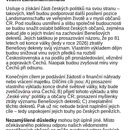
Usiluje o získání části českých politiků na svou stranu –
takových, kteří budou podporovat další posílení pozice
Landsmannschaftu ve veřejném životě a v mysli občanů
ČR. Pod rouškou usmíření a slibu společné budoucnosti
se budou snažit oslabit bdělost českých občanů, zejména
pokud jde o jejich trvání na zachování Benešových
dekretů. Jejich taktikou je prosazování názoru, že po 81
letech od konce války (tedy v roce 2026) ztratily
Benešovy dekrety svůj význam. Vlastním výkladem dějin
budou snižovat vinu svých předků na rozbití
Československa a na podílu při pronásledování, věznění
a popravách Čechů. Naopak budou zvyšovat míru viny
Čechů při odsunu.
Konečným cílem je podávání žádostí o finanční náhrady
nebo vrácení majetku. Dílčími cíli jsou: A) prosazení
vlastního výkladu konce druhé světové války, kdy bude
zveličována vina Čechů; B) přijetí tohoto výkladu a této
„
české viny
“
politiky a občany ČR; prosazení myšlenky
ztráty významu Benešových dekretů; C) zneplatnění
těchto dekretů. Pak už nic nebude bránit naplnění jejich
cíle – tedy uspokojení jejich touhy po českých penězích.
Nezamýšlené důsledky
mohou být úplně jiné. Místo
očekávaného poklesu odporu našich vědomostmi