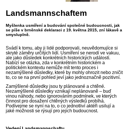
Landsmannschaftem
Myšlenka usmíření a budování společné budoucnosti, jak
se píše v brněnské deklaraci z 19. května 2015, zní lákavě a
smysluplně.
Svádí k tomu, aby ji lidé podporovali, neuvědomujíce si
skryté záměry určitých lidí. Usmíření se nerodí ve vakuu,
ale jako důsledek konkrétních historických událostí.
Nabízí se otázka, zda v konkrétním historickém a
politickém kontextu nemůže mít tento proces i
nezamýšlené důsledky, které by mohly ohrozit nebo zničit
to, co se na první pohled jeví jako jednoznačně pozitivní.
Zamýšlené důsledky jsou ty plánované a chtěné.
Nezamýšlené důsledky vznikají neplánovaně – buď
vinou náhody, nebo ignorováním podmínek, ve kterých
činnost pro dosažení chtěných výsledků probíhá.
Podívejme se nyní na to, o co jednotliví aktéři usilují a
jaké možnosti se rýsují pro jejich budoucnost.
Vedení Landsmannschaftu