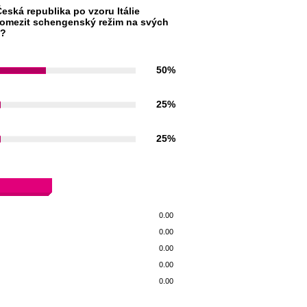
eská republika po vzoru Itálie
omezit schengenský režim na svých
h?
50%
25%
25%
0.00
0.00
0.00
0.00
0.00