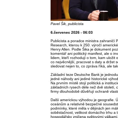
Pavel Šik, publicista
6.červenec 2026 - 06:03
Publicista a poradce ministra zahraničí
Research, kterou k 250. výročí americké n
Henry Allen. Podle Šika je dokument po
komentář ani politický manifest, ale o i
lidem, kteří rozhodují o tom, kam uložit
co nejvěcnější, pracovat s daty a držet s
sledovat nejen to, co zpráva říká, ale ta
Základní teze Deutsche Bank je jednod
jedné náhody ani jediné historické výhody
Na prvním místě stojí politická a instituc
základních rysech déle než dvě století, c
firmy dlouhodobě důvěřují ochraně vlastn
Další americkou výhodou je geografie. 
oceánům a relativně bezpečné sousedst
podmínky, které měla v dějinách jen mál
soběstačnost, velikost domácího trhu a ta
hospodářsky zničena světovými válkami