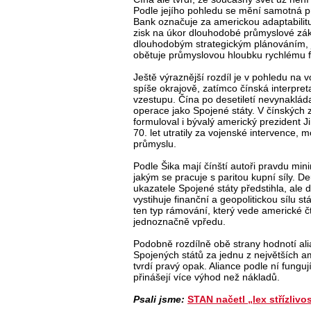
Podle jejího pohledu se mění samotná p
Bank označuje za americkou adaptabilitu,
zisk na úkor dlouhodobé průmyslové zák
dlouhodobým strategickým plánováním, j
obětuje průmyslovou hloubku rychlému 
Ještě výraznější rozdíl je v pohledu na
spíše okrajově, zatímco čínská interpreta
vzestupu. Čína po desetiletí nevynaklád
operace jako Spojené státy. V čínských 
formuloval i bývalý americký prezident 
70. let utratily za vojenské intervence, m
průmyslu.
Podle Šika mají čínští autoři pravdu mi
jakým se pracuje s paritou kupní síly. D
ukazatele Spojené státy předstihla, ale
vystihuje finanční a geopolitickou sílu st
ten typ rámování, který vede americké č
jednoznačně vpředu.
Podobně rozdílně obě strany hodnotí al
Spojených států za jednu z největších a
tvrdí pravý opak. Aliance podle ní fungují
přinášejí více výhod než nákladů.
Psali jsme:
STAN načetl „lex střízlivo