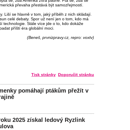
eptá se, zda Amerika zítra padne. Ptá se, zda se
americká převaha přestává být samozřejmostí.
. Liší se hlavně v tom, jaký příběh z nich skládají.
osun celé debaty. Spor už není jen o tom, kdo má
í technologie. Stále více jde o to, kdo dokáže
padat příští éra globální moci.
(Beneš, prvnizpravy.cz, repro: voxtv)
Tisk stránky
Doporučit stránku
menky pomáhají ptákům přežít v
ajině
roku 2025 získal ledový Ryzlink
ulova