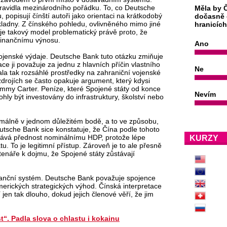
ravidla mezinárodního pořádku. To, co Deutsche
Měla by Č
 popisují čínští autoři jako orientaci na krátkodobý
dočasně 
ladny. Z čínského pohledu, ovlivněného mimo jiné
hranicíc
e takový model problematický právě proto, že
finančnímu výnosu.
Ano
 vojenské výdaje. Deutsche Bank tuto otázku zmiňuje
ce ji považuje za jednu z hlavních příčin vlastního
Ne
ala tak rozsáhlé prostředky na zahraniční vojenské
zdrojích se často opakuje argument, který kdysi
Jimmy Carter. Peníze, které Spojené státy od konce
Nevím
ohly být investovány do infrastruktury, školství nebo
nimálně v jednom důležitém bodě, a to ve způsobu,
eutsche Bank sice konstatuje, že Čína podle tohoto
 dává přednost nominálnímu HDP, protože lépe
KURZY
átu. To je legitimní přístup. Zároveň je to ale přesně
tenáře k dojmu, že Spojené státy zůstávají
ianční systém. Deutsche Bank považuje spojence
merických strategických výhod. Čínská interpretace
 jen tak dlouho, dokud jejich členové věří, že jim
st“. Padla slova o chlastu i kokainu