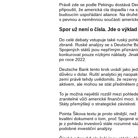
Právě zde se podle Pekingu dostává Deu
připouští, že americká cla dopadla i na 
budoucím uspořádání aliance. Na druhé st
s pevnou a neměnnou součástí americk
Spor už není o čísla. Jde o výklad
Do celé debaty vstupuje také ruský pohl
zbraně. Ruské analýzy se s Deutsche Ban
Spojených států jsou nepřímým přiznán
konkurovat pouze nízkými náklady. Jina
po roce 2022.
Deutsche Bank tento krok uvádí jako je
důvěru v dolar. Ruští analytici jej naopa
zemí právě tehdy uvědomilo, že rezervy
aktivem, ale mohou se stát předmětem p
To je možná největší rozdíl mezi pohlede
zranitelné vůči americké finanční moci. I
Státy přemýšlejí o strategické závislosti.
Pointa Šikova textu je proto silnější, n
kvalitní dokument o tom, proč Spojené 
je z pohledu investorů stále rozumné sáz
podobné investiční analýzy.