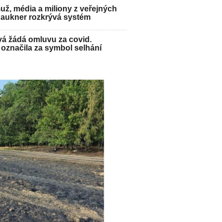
ž, média a miliony z veřejných
Paukner rozkrývá systém
á žádá omluvu za covid.
označila za symbol selhání