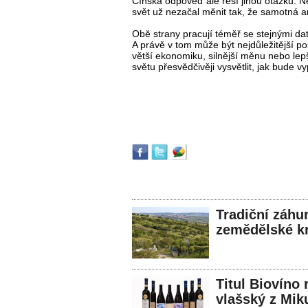
Čínská odpověď ale řeší jinou otázku. N
svět už nezačal měnit tak, že samotná 
Obě strany pracují téměř se stejnými daty
A právě v tom může být nejdůležitější p
větší ekonomiku, silnější měnu nebo lepš
světu přesvědčivěji vysvětlit, jak bude vy
Tradiční záhu
zemědělské kr
Titul Biovíno 
vlašský z Mik