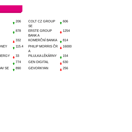
206
COLT CZ GROUP
606
SE
878
ERSTE GROUP
1254
BANK A
332
KOMERČNÍ BANKA
814
ONEY
115.4
PHILIP MORRIS ČR
16000
A
NERGY
33
PILULKA LÉKÁRNY
154
774
GEN DIGITAL
630
AV SE
890
GEVORKYAN
256