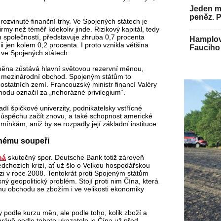
Jeden mu
peněz. 
zvinuté finanční trhy. Ve Spojených státech je
rmy než téměř kdekoliv jinde. Rizikový kapitál, tedy
h společností, představuje zhruba 0,7 procenta
Hamplov
 jen kolem 0,2 procenta. I proto vznikla většina
Fauciho 
 ve Spojených státech.
 měna zůstává hlavní světovou rezervní měnou,
ři i mezinárodní obchod. Spojeným státům to
 ostatních zemí. Francouzský ministr financí Valéry
ýhodu označil za „nehorázné privilegium“.
adí špičkové univerzity, podnikatelsky vstřícné
eúspěchu začít znovu, a také schopnost americké
ínkám, aniž by se rozpadly její základní instituce.
jinému soupeři
ná
skutečný spor. Deutsche Bank totiž zároveň
ředchozích krizí, ať už šlo o Velkou hospodářskou
rizi v roce 2008. Tentokrát proti Spojeným státům
ný geopolitický problém. Stojí proti nim Čína, která
mu obchodu se zbožím i ve velikosti ekonomiky
 podle kurzu měn, ale podle toho, kolik zboží a
právě podle tohoto ukazatele je Čína už před