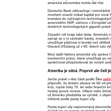
americká ekonomika mohla dál růst.
Deutsche Bank zdůrazňuje i mimořádně ro
mnohem snazší získat kapitál pro nové fi
investice do začínajících technologickýc
amerického HDP, zatímco v Evropské unii
dnešních technologických gigantů právě
Zásadní roli hraje také dolar. Americká
opírají se o ni centrální banky, investo
umožňuje půjčovat si levněji než většině
Giscard d’Estaing už v 60. letech tuto v
Mezi další faktory americké síly zpráva ř
insolvenční právo, které umožňuje po n
společnosti přizpůsobovat se novým podm
Amerika je silná. Poprvé ale čelí 
Jenže právě v této části podle Šika
začí
připouští, že dnešní situace se liší od p
krizi, ropné šoky 70. let nebo finanční k
nestojí pouze recese, inflace nebo dočas
už Ameriku předstihla ve výrobě, v obje
měřené podle parity kupní síly.
Parita kupní síly neporovnává ekonomiky
služeb lze za peníze skutečně koupit. A 