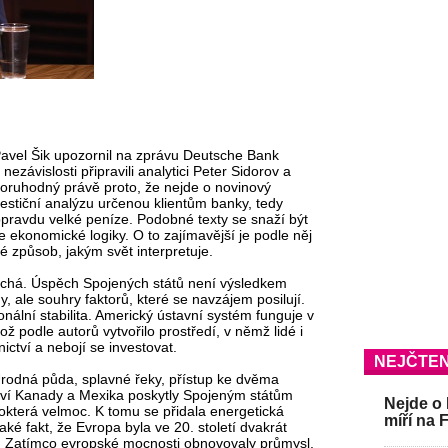
 Pavel Šik upozornil na zprávu Deutsche Bank
ezávislosti připravili analytici Peter Sidorov a
zoruhodný právě proto, že nejde o novinový
nvestiční analýzu určenou klientům banky, tedy
 opravdu velké peníze. Podobné texty se snaží být
e ekonomické logiky. O to zajímavější je podle něj
ké způsob, jakým svět interpretuje.
uchá. Úspěch Spojených států není výsledkem
, ale souhry faktorů, které se navzájem posilují.
ionální stabilita. Americký ústavní systém funguje v
ož podle autorů vytvořilo prostředí, v němž lidé i
ictví a nebojí se investovat.
NEJČTEN
Úrodná půda, splavné řeky, přístup ke dvěma
ví Kanady a Mexika poskytly Spojeným státům
Nejde o 
okterá velmoc. K tomu se přidala energetická
míří na 
ké fakt, že Evropa byla ve 20. století dvakrát
. Zatímco evropské mocnosti obnovovaly průmysl,