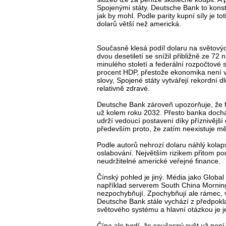
Spojenými státy. Deutsche Bank to konstat
jak by mohl. Podle parity kupní síly je to
dolarů větší než americká.
Současně klesá podíl dolaru na světový
dvou desetiletí se snížil přibližně ze 72 
minulého století a federální rozpočtové s
procent HDP, přestože ekonomika není v
slovy, Spojené státy vytvářejí rekordní d
relativně zdravé.
Deutsche Bank zároveň upozorňuje, že 
už kolem roku 2032. Přesto banka dochá
udrží vedoucí postavení díky příznivější
především proto, že zatím neexistuje měn
Podle autorů nehrozí dolaru náhlý kola
oslabování. Největším rizikem přitom p
neudržitelné americké veřejné finance.
Čínský pohled je jiný. Média jako Glob
například serverem South China Morning
nezpochybňují. Zpochybňují ale rámec, v
Deutsche Bank stále vychází z předpokl
světového systému a hlavní otázkou je jen
Čína ale tvrdí, že současný svět už ne