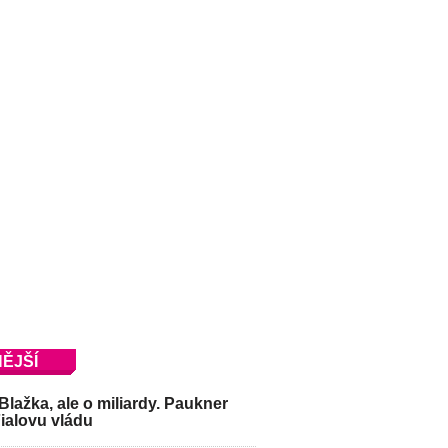
ĚJŠÍ
Blažka, ale o miliardy. Paukner
Fialovu vládu