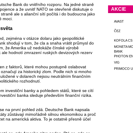
tsche Bank do vnitřního rozporu. Na jedné straně
AKCIE
spojence a že uvnitř NATO se otevřeně diskutuje o
raně ale s alianční sítí počítá i do budoucna jako
é moci.
AVAST
 světa
ČEZ
ed, zejména v otázce dolaru jako geopolitické
KOFOLA CS
k shodují v tom, že cla a snaha vrátit průmysl do
MONETA M
ím, že Amerika už nedokáže čínské výrobě
BANK
k ale hodnotí zmrazení ruských devizových rezerv
PHOTON E
VIG
den z faktorů, které mohou postupně oslabovat
PRIMOCO U
k označují za historický zlom. Podle nich si mnoho
 uložené v dolarech nejsou neutrálním finančním
olitického rozhodnutí.
m investiční banky a pohledem států, které se cítí
nvestiční banka sleduje především finanční rizika.
ež se na první pohled zdá. Deutsche Bank napsala
státy zůstávají mimořádně silnou ekonomikou a proč
et na americká aktiva. To je ostatně přesně účel