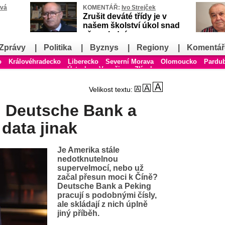
ová
KOMENTÁŘ:
Ivo Strejček
Zrušit deváté třídy je v
našem školství úkol snad
až poslední
Zprávy
|
Politika
|
Byznys
|
Regiony
|
Komentář
o
Královéhradecko
Liberecko
Severní Morava
Olomoucko
Pardu
Ústecko
Vysočina
Zlínsko
Velikost textu:
 Deutsche Bank a
 data jinak
Je Amerika stále
nedotknutelnou
supervelmocí, nebo už
začal přesun moci k Číně?
Deutsche Bank a Peking
pracují s podobnými čísly,
ale skládají z nich úplně
jiný příběh.