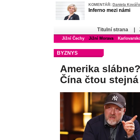
KOMENTÁŘ:
Daniela Kovář
Inferno mezi námi
Titulní strana
|
Jižní Čechy
Jižní Morava
Karlovarsk
BYZNYS
Amerika slábne?
Čína čtou stejná