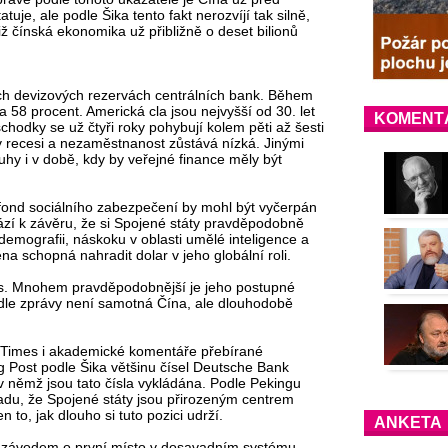
uje, ale podle Šika tento fakt nerozvíjí tak silně,
tiž čínská ekonomika už přibližně o deset bilionů
ch devizových rezervách centrálních bank. Během
na 58 procent. Americká cla jsou nejvyšší od 30. let
KOMENT
chodky se už čtyři roky pohybují kolem pěti až šesti
 recesi a nezaměstnanost zůstává nízká. Jinými
luhy i v době, kdy by veřejné finance měly být
fond sociálního zabezpečení by mohl být vyčerpán
zí k závěru, že si Spojené státy pravděpodobně
 demografii, náskoku v oblasti umělé inteligence a
a schopná nahradit dolar v jeho globální roli.
ps. Mnohem pravděpodobnější je jeho postupné
odle zprávy není samotná Čína, ale dlouhodobě
al Times i akademické komentáře přebírané
 Post podle Šika většinu čísel Deutsche Bank
 němž jsou tato čísla vykládána. Podle Pekingu
adu, že Spojené státy jsou přirozeným centrem
 to, jak dlouho si tuto pozici udrží.
ANKETA
ní závodem o první místo v dosavadním systému.