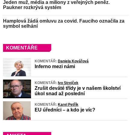
Jeden muž, média a miliony z veřejných peněz.
Paukner rozkrývá systém
Hamplová žádá omluvu za covid. Fauciho označila za
symbol selhání
KOMENTÁŘE
KOMENTÁŘ:
Daniela Kovářová
Inferno mezi námi
KOMENTÁŘ:
Ivo Strejček
Zrušit deváté třídy je v našem školství
úkol snad až poslední
KOMENTÁŘ:
Karel Petřík
EU úředníci – a kdo je víc?