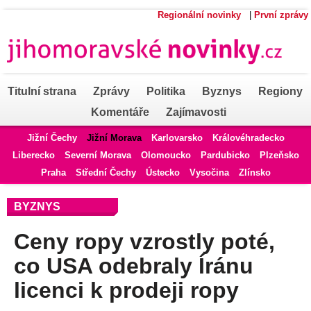
Regionální novinky
|
První zprávy
Titulní strana
Zprávy
Politika
Byznys
Regiony
Komentáře
Zajímavosti
Jižní Čechy
Jižní Morava
Karlovarsko
Královéhradecko
Liberecko
Severní Morava
Olomoucko
Pardubicko
Plzeňsko
Praha
Střední Čechy
Ústecko
Vysočina
Zlínsko
BYZNYS
Ceny ropy vzrostly poté,
co USA odebraly Íránu
licenci k prodeji ropy