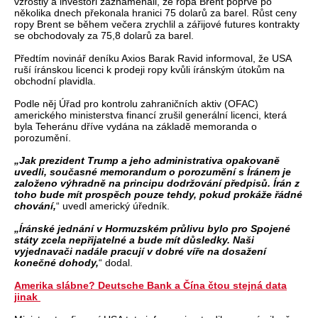
vzrostly a investoři zaznamenali, že ropa Brent poprvé po
několika dnech překonala hranici 75 dolarů za barel. Růst ceny
ropy Brent se během večera zrychlil a zářijové futures kontrakty
se obchodovaly za 75,8 dolarů za barel.
Předtím novinář deníku Axios Barak Ravid informoval, že USA
ruší íránskou licenci k prodeji ropy kvůli íránským útokům na
obchodní plavidla.
Podle něj Úřad pro kontrolu zahraničních aktiv (OFAC)
amerického ministerstva financí zrušil generální licenci, která
byla Teheránu dříve vydána na základě memoranda o
porozumění.
„Jak prezident Trump a jeho administrativa opakovaně
uvedli, současné memorandum o porozumění s Íránem je
založeno výhradně na principu dodržování předpisů. Írán z
toho bude mít prospěch pouze tehdy, pokud prokáže řádné
chování,
“ uvedl americký úředník.
„Íránské jednání v Hormuzském průlivu bylo pro Spojené
státy zcela nepřijatelné a bude mít důsledky. Naši
vyjednavači nadále pracují v dobré víře na dosažení
konečné dohody,
“ dodal.
Amerika slábne? Deutsche Bank a Čína čtou stejná data
jinak