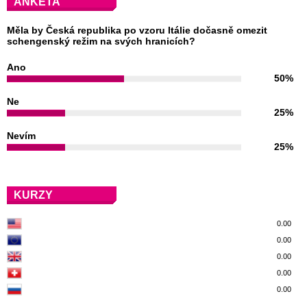
ANKETA
Měla by Česká republika po vzoru Itálie dočasně omezit
schengenský režim na svých hranicích?
Ano
50%
Ne
25%
Nevím
25%
KURZY
0.00
0.00
0.00
0.00
0.00