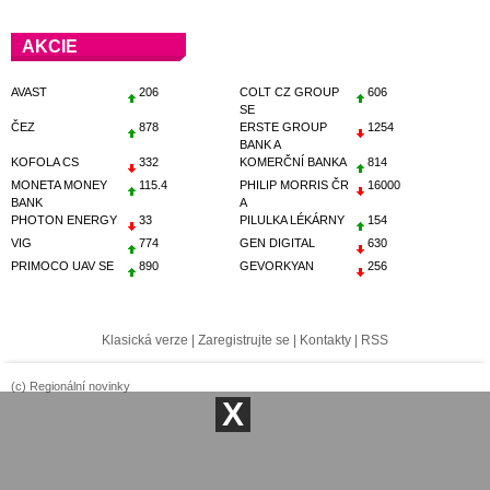
AKCIE
AVAST
206
COLT CZ GROUP
606
SE
ČEZ
878
ERSTE GROUP
1254
BANK A
KOFOLA CS
332
KOMERČNÍ BANKA
814
MONETA MONEY
115.4
PHILIP MORRIS ČR
16000
BANK
A
PHOTON ENERGY
33
PILULKA LÉKÁRNY
154
VIG
774
GEN DIGITAL
630
PRIMOCO UAV SE
890
GEVORKYAN
256
Klasická verze
|
Zaregistrujte se
|
Kontakty
|
RSS
(c) Regionální novinky
X