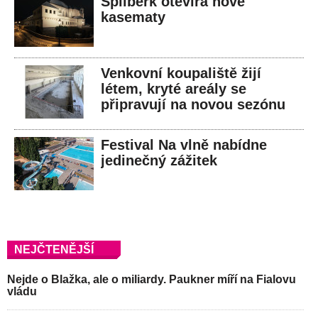
Špilberk otevírá nové
kasematy
Venkovní koupaliště žijí
létem, kryté areály se
připravují na novou sezónu
Festival Na vlně nabídne
jedinečný zážitek
NEJČTENĚJŠÍ
Nejde o Blažka, ale o miliardy. Paukner míří na Fialovu
vládu