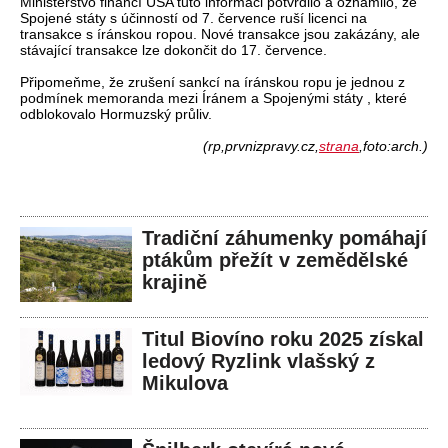
Ministerstvo financí USA tuto informaci potvrdilo a oznámilo, že
Spojené státy s účinností od 7. července ruší licenci na
transakce s íránskou ropou. Nové transakce jsou zakázány, ale
stávající transakce lze dokončit do 17. července.
Připomeňme, že zrušení sankcí na íránskou ropu je jednou z
podmínek memoranda mezi Íránem a Spojenými státy , které
odblokovalo Hormuzský průliv.
(rp,prvnizpravy.cz,
strana
,foto:arch.)
Tradiční záhumenky pomáhají
ptákům přežít v zemědělské
krajině
Titul Biovíno roku 2025 získal
ledový Ryzlink vlašský z
Mikulova