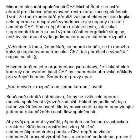
Minoritní akcionář společnosti ČEZ Michal Šnobr se ostře
ohradil proti kritice připravované restrukturalizace společnosti.
Tvrdí, že řada komentářů přehlíží základní ekonomickou logiku
celé operace a nesprávně vyhodnocuje její dopady na stát i
samotný ČEZ. Podle něj přitom existuje cesta, jak získat
stoprocentní kontrolu nad výrobní částí energetické skupiny,
aniž by stát musel vydat jedinou korunu ze státního rozpočtu.
„Vzhledem k tomu, že počtáři, co neumí do pěti, se tu množí a
kritizují naplánovanou transakci ČEZ, tak pár čísel a výpočtů,“
napsal na síti
X
.
Hlavním terčem jeho argumentace jsou obavy, že získání plné
kontroly nad výrobní částí ČEZ by znamenalo obrovské náklady
pro veřejné finance. Šnobr tvrdí pravý opak.
„Stát nevydá z rozpočtu ani jednu korunu,“ uvedl.
Současně odmítá i představu, že by se kvůli celé operaci
musela společnost výrazně zadlužit. Pokud by podle něj bylo
nutné využít financování, šlo by maximálně o objem odpovídající
jednomu roku běžného cash flow společnosti.
Aby svůj argument vysvětlil, připomíná současnou vlastnickou
strukturu. Stát dnes prostřednictvím přibližně
sedmdesátiprocentního podílu v ČEZ nepřímo vlastní
sedmdesát procent výrobní části a zároveň sedmdesát procent