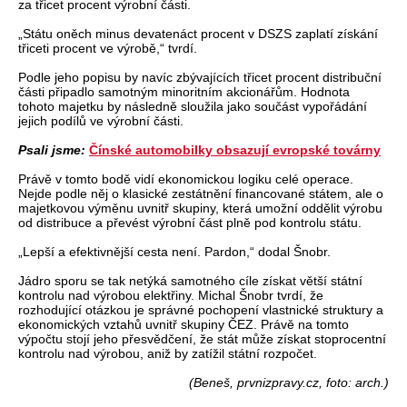
za třicet procent výrobní části.
„Státu oněch minus devatenáct procent v DSZS zaplatí získání
třiceti procent ve výrobě,“ tvrdí.
Podle jeho popisu by navíc zbývajících třicet procent distribuční
části připadlo samotným minoritním akcionářům. Hodnota
tohoto majetku by následně sloužila jako součást vypořádání
jejich podílů ve výrobní části.
Psali jsme:
Čínské automobilky obsazují evropské továrny
Právě v tomto bodě vidí ekonomickou logiku celé operace.
Nejde podle něj o klasické zestátnění financované státem, ale o
majetkovou výměnu uvnitř skupiny, která umožní oddělit výrobu
od distribuce a převést výrobní část plně pod kontrolu státu.
„Lepší a efektivnější cesta není. Pardon,“ dodal Šnobr.
Jádro sporu se tak netýká samotného cíle získat větší státní
kontrolu nad výrobou elektřiny. Michal Šnobr tvrdí, že
rozhodující otázkou je správné pochopení vlastnické struktury a
ekonomických vztahů uvnitř skupiny ČEZ. Právě na tomto
výpočtu stojí jeho přesvědčení, že stát může získat stoprocentní
kontrolu nad výrobou, aniž by zatížil státní rozpočet.
(Beneš, prvnizpravy.cz, foto: arch.)