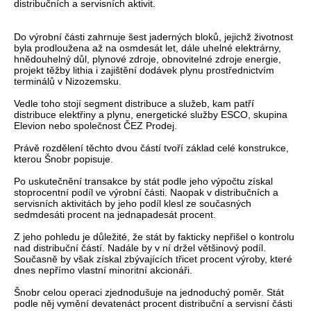
distribučních a servisních aktivit.
Do výrobní části zahrnuje šest jaderných bloků, jejichž životnost
byla prodloužena až na osmdesát let, dále uhelné elektrárny,
hnědouhelný důl, plynové zdroje, obnovitelné zdroje energie,
projekt těžby lithia i zajištění dodávek plynu prostřednictvím
terminálů v Nizozemsku.
Vedle toho stojí segment distribuce a služeb, kam patří
distribuce elektřiny a plynu, energetické služby ESCO, skupina
Elevion nebo společnost ČEZ Prodej.
Právě rozdělení těchto dvou částí tvoří základ celé konstrukce,
kterou Šnobr popisuje.
Po uskutečnění transakce by stát podle jeho výpočtu získal
stoprocentní podíl ve výrobní části. Naopak v distribučních a
servisních aktivitách by jeho podíl klesl ze současných
sedmdesáti procent na jednapadesát procent.
Z jeho pohledu je důležité, že stát by fakticky nepřišel o kontrolu
nad distribuční částí. Nadále by v ní držel většinový podíl.
Současně by však získal zbývajících třicet procent výroby, které
dnes nepřímo vlastní minoritní akcionáři.
Šnobr celou operaci zjednodušuje na jednoduchý poměr. Stát
podle něj vymění devatenáct procent distribuční a servisní části