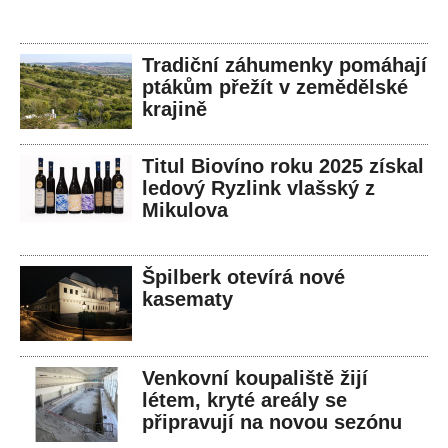
Tradiční záhumenky pomáhají
ptákům přežít v zemědělské
krajině
Titul Biovíno roku 2025 získal
ledový Ryzlink vlašský z
Mikulova
Špilberk otevírá nové
kasematy
Venkovní koupaliště žijí
létem, kryté areály se
připravují na novou sezónu