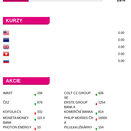
KURZY
0.00
0.00
0.00
0.00
0.00
AKCIE
AVAST
206
COLT CZ GROUP
606
SE
ČEZ
878
ERSTE GROUP
1254
BANK A
KOFOLA CS
332
KOMERČNÍ BANKA
814
MONETA MONEY
115.4
PHILIP MORRIS ČR
16000
BANK
A
PHOTON ENERGY
33
PILULKA LÉKÁRNY
154