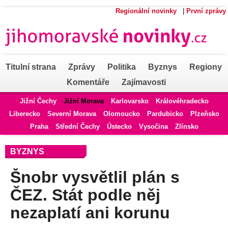
Regionální novinky
|
První zprávy
Titulní strana
Zprávy
Politika
Byznys
Regiony
Komentáře
Zajímavosti
Jižní Čechy
Jižní Morava
Karlovarsko
Královéhradecko
Liberecko
Severní Morava
Olomoucko
Pardubicko
Plzeňsko
Praha
Střední Čechy
Ústecko
Vysočina
Zlínsko
BYZNYS
Šnobr vysvětlil plán s
ČEZ. Stát podle něj
nezaplatí ani korunu