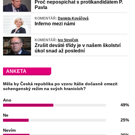
Proč nepospíchat s protikandidátem P.
Pavla
KOMENTÁŘ:
Daniela Kovářová
Inferno mezi námi
KOMENTÁŘ:
Ivo Strejček
Zrušit deváté třídy je v našem školství
úkol snad až poslední
ANKETA
Měla by Česká republika po vzoru Itálie dočasně omezit
schengenský režim na svých hranicích?
Ano
49%
Ne
25%
Nevím
26%