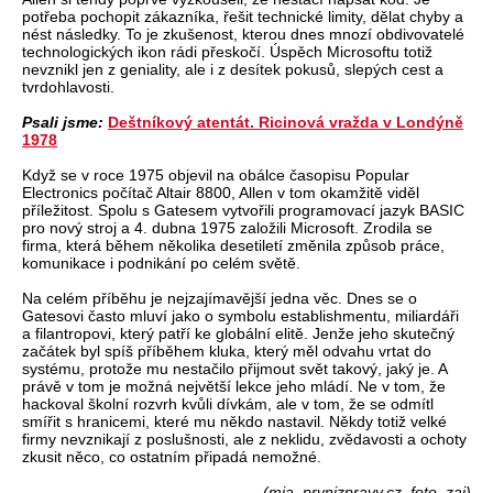
potřeba pochopit zákazníka, řešit technické limity, dělat chyby a
nést následky. To je zkušenost, kterou dnes mnozí obdivovatelé
technologických ikon rádi přeskočí. Úspěch Microsoftu totiž
nevznikl jen z geniality, ale i z desítek pokusů, slepých cest a
tvrdohlavosti.
Psali jsme:
Deštníkový atentát. Ricinová vražda v Londýně
1978
Když se v roce 1975 objevil na obálce časopisu Popular
Electronics počítač Altair 8800, Allen v tom okamžitě viděl
příležitost. Spolu s Gatesem vytvořili programovací jazyk BASIC
pro nový stroj a 4. dubna 1975 založili Microsoft. Zrodila se
firma, která během několika desetiletí změnila způsob práce,
komunikace i podnikání po celém světě.
Na celém příběhu je nejzajímavější jedna věc. Dnes se o
Gatesovi často mluví jako o symbolu establishmentu, miliardáři
a filantropovi, který patří ke globální elitě. Jenže jeho skutečný
začátek byl spíš příběhem kluka, který měl odvahu vrtat do
systému, protože mu nestačilo přijmout svět takový, jaký je. A
právě v tom je možná největší lekce jeho mládí. Ne v tom, že
hackoval školní rozvrh kvůli dívkám, ale v tom, že se odmítl
smířit s hranicemi, které mu někdo nastavil. Někdy totiž velké
firmy nevznikají z poslušnosti, ale z neklidu, zvědavosti a ochoty
zkusit něco, co ostatním připadá nemožné.
(mia, prvnizpravy.cz, foto. zai)