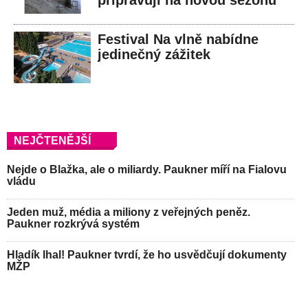
připravují na novou sezónu
Festival Na vlně nabídne
jedinečný zážitek
NEJČTENĚJŠÍ
Nejde o Blažka, ale o miliardy. Paukner míří na Fialovu
vládu
Jeden muž, média a miliony z veřejných peněz.
Paukner rozkrývá systém
Hladík lhal! Paukner tvrdí, že ho usvědčují dokumenty
MŽP