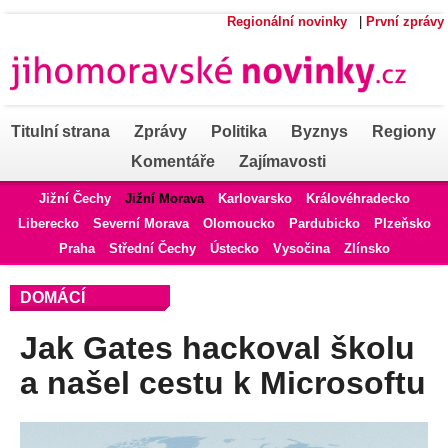
Regionální novinky
|
První zprávy
Titulní strana
Zprávy
Politika
Byznys
Regiony
Komentáře
Zajímavosti
Jižní Čechy
Jižní Morava
Karlovarsko
Královéhradecko
Liberecko
Severní Morava
Olomoucko
Pardubicko
Plzeňsko
Praha
Střední Čechy
Ústecko
Vysočina
Zlínsko
DOMÁCÍ
Jak Gates hackoval školu
a našel cestu k Microsoftu