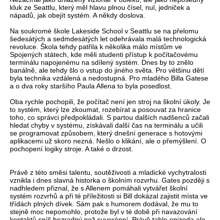
kluk ze Seattlu, který měl hlavu plnou čísel, nul, jedniček a
nápadů, jak obejít systém. A někdy doslova.
Na soukromé škole Lakeside School v Seattlu se na přelomu
šedesátých a sedmdesátých let odehrávala malá technologická
revoluce. Škola tehdy patřila k několika málo místům ve
Spojených státech, kde měli studenti přístup k počítačovému
terminálu napojenému na sdílený systém. Dnes by to znělo
banálně, ale tehdy šlo o vstup do jiného světa. Pro většinu dětí
byla technika vzdálená a nedostupná. Pro mladého Billa Gatese
a o dva roky staršího Paula Allena to byla posedlost.
Oba rychle pochopili, že počítač není jen stroj na školní úkoly. Je
to systém, který lze zkoumat, rozebírat a posouvat za hranice
toho, co správci předpokládali. S partou dalších nadšenců začali
hledat chyby v systému, získávali další čas na terminálu a učili
se programovat způsobem, který dnešní generace s hotovými
aplikacemi už skoro nezná. Nešlo o klikání, ale o přemýšlení. O
pochopení logiky stroje. A také o drzost.
Právě z této směsi talentu, soutěživosti a mladické vychytralosti
vznikla i dnes slavná historka o školním rozvrhu. Gates později s
nadhledem přiznal, že s Allenem pomáhali vytvářet školní
systém rozvrhů a při té příležitosti si Bill dokázal zajistit místa ve
třídách plných dívek. Sám pak s humorem dodával, že mu to
stejně moc nepomohlo, protože byl v té době při navazování
kontaktů spíš bezradný než suverénní. Právě tahle epizoda ale