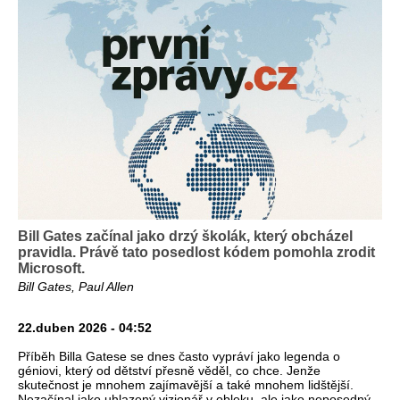
Bill Gates začínal jako drzý školák, který obcházel
pravidla. Právě tato posedlost kódem pomohla zrodit
Microsoft.
Bill Gates, Paul Allen
22.duben 2026 - 04:52
Příběh Billa Gatese se dnes často vypráví jako legenda o
géniovi, který od dětství přesně věděl, co chce. Jenže
skutečnost je mnohem zajímavější a také mnohem lidštější.
Nezačínal jako uhlazený vizionář v obleku, ale jako neposedný