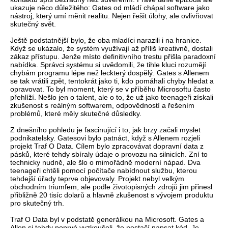
ukazuje něco důležitého: Gates od mládí chápal software jako
nástroj, který umí měnit realitu. Nejen řešit úlohy, ale ovlivňovat
skutečný svět.
Ještě podstatnější bylo, že oba mladíci narazili i na hranice.
Když se ukázalo, že systém využívají až příliš kreativně, dostali
zákaz přístupu. Jenže místo definitivního trestu přišla paradoxní
nabídka. Správci systému si uvědomili, že tihle kluci rozumějí
chybám programu lépe než leckterý dospělý. Gates s Allenem
se tak vrátili zpět, tentokrát jako ti, kdo pomáhali chyby hledat a
opravovat. To byl moment, který se v příběhu Microsoftu často
přehlíží. Nešlo jen o talent, ale o to, že už jako teenageři získali
zkušenost s reálným softwarem, odpovědností a řešením
problémů, které měly skutečné důsledky.
Z dnešního pohledu je fascinující i to, jak brzy začali myslet
podnikatelsky. Gatesovi bylo patnáct, když s Allenem rozjeli
projekt Traf O Data. Cílem bylo zpracovávat dopravní data z
pásků, které tehdy sbíraly údaje o provozu na silnicích. Zní to
technicky nudně, ale šlo o mimořádně moderní nápad. Dva
teenageři chtěli pomocí počítače nabídnout službu, kterou
tehdejší úřady teprve objevovaly. Projekt nebyl velkým
obchodním triumfem, ale podle životopisných zdrojů jim přinesl
přibližně 20 tisíc dolarů a hlavně zkušenost s vývojem produktu
pro skutečný trh.
Traf O Data byl v podstatě generálkou na Microsoft. Gates a
Allen si tehdy poprvé vyzkoušeli, že nestačí napsat kód. Je