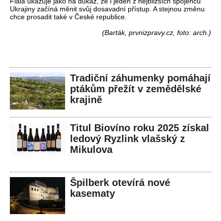
Fiala ukazuje jako na důkaz, že i jeden z nejbližších spojenců
Ukrajiny začíná měnit svůj dosavadní přístup. A stejnou změnu
chce prosadit také v České republice.
(Barták, prvnizpravy.cz, foto: arch.)
Tradiční záhumenky pomáhají
ptákům přežít v zemědělské
krajině
Titul Biovíno roku 2025 získal
ledový Ryzlink vlašský z
Mikulova
Špilberk otevírá nové
kasematy