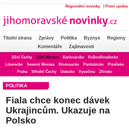
Regionální novinky
|
První zprávy
Titulní strana
Zprávy
Politika
Byznys
Regiony
Komentáře
Zajímavosti
Jižní Čechy
Jižní Morava
Karlovarsko
Královéhradecko
Liberecko
Severní Morava
Olomoucko
Pardubicko
Plzeňsko
Praha
Střední Čechy
Ústecko
Vysočina
Zlínsko
POLITIKA
Fiala chce konec dávek
Ukrajincům. Ukazuje na
Polsko