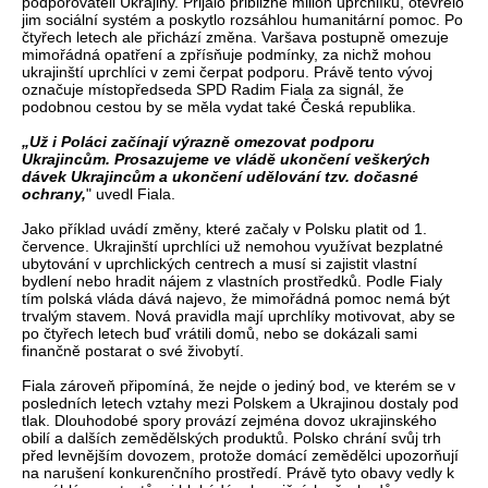
podporovateli Ukrajiny. Přijalo přibližně milion uprchlíků, otevřelo
jim sociální systém a poskytlo rozsáhlou humanitární pomoc. Po
čtyřech letech ale přichází změna. Varšava postupně omezuje
mimořádná opatření a zpřísňuje podmínky, za nichž mohou
ukrajinští uprchlíci v zemi čerpat podporu. Právě tento vývoj
označuje místopředseda SPD Radim Fiala za signál, že
podobnou cestou by se měla vydat také Česká republika.
„Už i Poláci začínají výrazně omezovat podporu
Ukrajincům. Prosazujeme ve vládě ukončení veškerých
dávek Ukrajincům a ukončení udělování tzv. dočasné
ochrany,
" uvedl Fiala.
Jako příklad uvádí změny, které začaly v Polsku platit od 1.
července. Ukrajinští uprchlíci už nemohou využívat bezplatné
ubytování v uprchlických centrech a musí si zajistit vlastní
bydlení nebo hradit nájem z vlastních prostředků. Podle Fialy
tím polská vláda dává najevo, že mimořádná pomoc nemá být
trvalým stavem. Nová pravidla mají uprchlíky motivovat, aby se
po čtyřech letech buď vrátili domů, nebo se dokázali sami
finančně postarat o své živobytí.
Fiala zároveň připomíná, že nejde o jediný bod, ve kterém se v
posledních letech vztahy mezi Polskem a Ukrajinou dostaly pod
tlak. Dlouhodobé spory provází zejména dovoz ukrajinského
obilí a dalších zemědělských produktů. Polsko chrání svůj trh
před levnějším dovozem, protože domácí zemědělci upozorňují
na narušení konkurenčního prostředí. Právě tyto obavy vedly k