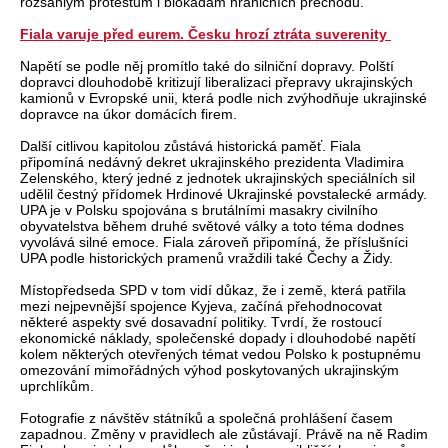
rozsáhlým protestům i blokádám hraničních přechodů.
Fiala varuje před eurem. Česku hrozí ztráta suverenity
Napětí se podle něj promítlo také do silniční dopravy. Polští
dopravci dlouhodobě kritizují liberalizaci přepravy ukrajinských
kamionů v Evropské unii, která podle nich zvýhodňuje ukrajinské
dopravce na úkor domácích firem.
Další citlivou kapitolou zůstává historická paměť. Fiala
připomíná nedávný dekret ukrajinského prezidenta Vladimira
Zelenského, který jedné z jednotek ukrajinských speciálních sil
udělil čestný přídomek Hrdinové Ukrajinské povstalecké armády.
UPA je v Polsku spojována s brutálními masakry civilního
obyvatelstva během druhé světové války a toto téma dodnes
vyvolává silné emoce. Fiala zároveň připomíná, že příslušníci
UPA podle historických pramenů vraždili také Čechy a Židy.
Místopředseda SPD v tom vidí důkaz, že i země, která patřila
mezi nejpevnější spojence Kyjeva, začíná přehodnocovat
některé aspekty své dosavadní politiky. Tvrdí, že rostoucí
ekonomické náklady, společenské dopady i dlouhodobé napětí
kolem některých otevřených témat vedou Polsko k postupnému
omezování mimořádných výhod poskytovaných ukrajinským
uprchlíkům.
Fotografie z návštěv státníků a společná prohlášení časem
zapadnou. Změny v pravidlech ale zůstávají. Právě na ně Radim