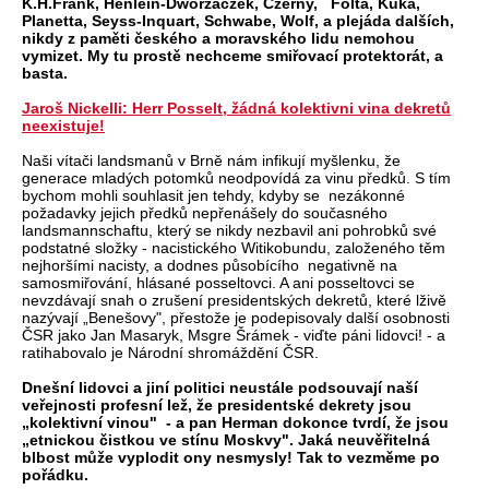
K.H.Frank, Henlein-Dworzaczek, Czerny, Folta, Kuka,
Planetta, Seyss-Inquart, Schwabe, Wolf, a plejáda dalších,
nikdy z paměti českého a moravského lidu nemohou
vymizet. My tu prostě nechceme smiřovací protektorát, a
basta.
Jaroš Nickelli: Herr Posselt, žádná kolektivni vina dekretů
neexistuje!
Naši vítači landsmanů v Brně nám infikují myšlenku, že
generace mladých potomků neodpovídá za vinu předků. S tím
bychom mohli souhlasit jen tehdy, kdyby se nezákonné
požadavky jejich předků nepřenášely do současného
landsmannschaftu, který se nikdy nezbavil ani pohrobků své
podstatné složky - nacistického Witikobundu, založeného těm
nejhoršími nacisty, a dodnes působícího negativně na
samosmiřování, hlásané posseltovci. A ani posseltovci se
nevzdávají snah o zrušení presidentských dekretů, které lživě
nazývají „Benešovy", přestože je podepisovaly další osobnosti
ČSR jako Jan Masaryk, Msgre Šrámek - viďte páni lidovci! - a
ratihabovalo je Národní shromáždění ČSR.
Dnešní lidovci a jiní politici neustále podsouvají naší
veřejnosti profesní lež, že presidentské dekrety jsou
„kolektivní vinou" - a pan Herman dokonce tvrdí, že jsou
„etnickou čistkou ve stínu Moskvy". Jaká neuvěřitelná
blbost může vyplodit ony nesmysly! Tak to vezměme po
pořádku.