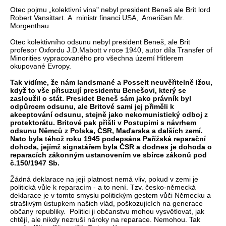
Otec pojmu „kolektivní vina" nebyl president Beneš ale Brit lord
Robert Vansittart. A ministr financi USA, Američan Mr.
Morgenthau.
Otec kolektivního odsunu nebyl president Beneš, ale Brit
profesor Oxfordu J.D.Mabott v roce 1940, autor díla Transfer of
Minorities vypracovaného pro všechna území Hitlerem
okupované Evropy.
Tak vidíme, že nám landsmané a Posselt neuvěřitelně lžou,
když to vše přisuzují presidentu Benešovi, který se
zasloužil o stát. Presidet Beneš sám jako právník byl
odpůrcem odsunu, ale Britové sami jej přiměli k
akceptování odsunu, stejně jako nekomunistický odboj z
protektorátu. Britové pak přišli v Postupimi s návrhem
odsunu Němců z Polska, ČSR, Maďarska a dalších zemí.
Nato byla téhož roku 1945 podepsána Pařížská reparační
dohoda, jejímž signatářem byla ČSR a dodnes je dohoda o
reparacích zákonným ustanovením ve sbírce zákonů pod
č.150/1947 Sb.
Žádná deklarace na její platnost nemá vliv, pokud v zemi je
politická vůle k reparacím - a to není. Tzv. česko-německá
deklarace je v tomto smyslu politickým gestem vůči Německu a
strašlivým ústupkem našich vlád, poškozujících na generace
občany republiky. Politici ji občanstvu mohou vysvětlovat, jak
chtějí, ale nikdy nezruší nároky na reparace. Nemohou. Tak