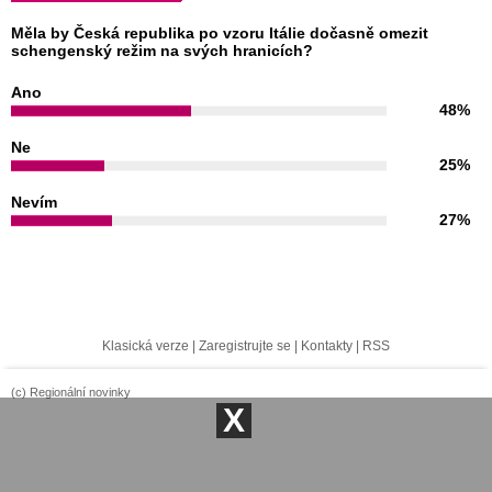
Měla by Česká republika po vzoru Itálie dočasně omezit
schengenský režim na svých hranicích?
Ano
48%
Ne
25%
Nevím
27%
Klasická verze
|
Zaregistrujte se
|
Kontakty
|
RSS
(c) Regionální novinky
X