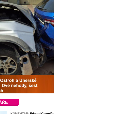
ÁŘE
KOMENTÁŘ:
Eduard Chmelár