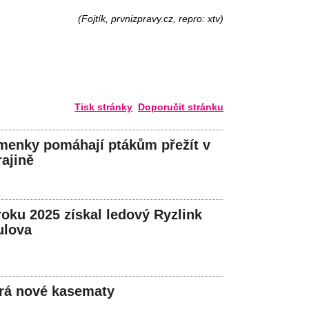
(Fojtík, prvnizpravy.cz, repro: xtv)
Tisk stránky
Doporučit stránku
menky pomáhají ptákům přežít v
ajině
roku 2025 získal ledový Ryzlink
ulova
írá nové kasematy