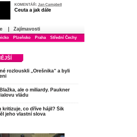
KOMENTÁŘ:
Jan Campbell
Ceuta a jak dále
e
|
Zajímavosti
bicko
Plzeňsko
Praha
Střední Čechy
ĚJŠÍ
é rozlouskli „Orešnika“ a byli
eni
Blažka, ale o miliardy. Paukner
Fialovu vládu
kritizuje, co dříve hájil? Šik
l jeho vlastní slova