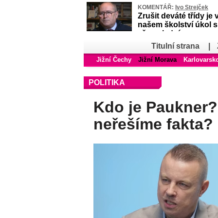
KOMENTÁŘ:
Ivo Strejček
Zrušit deváté třídy je 
našem školství úkol 
až poslední
Titulní strana
|
Jižní Čechy
Jižní Morava
Karlovarsk
POLITIKA
Kdo je Paukner?
neřešíme fakta?