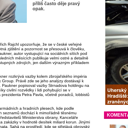
příliš často děje pravý
opak.
ich Rajchl upozorňuje, že se v české veřejné
otná zjištění a pozornost se přesouvá k člověku,
aukner, autor vystupující na sociálních sítích pod
edních měsících publikuje velmi ostré a detailně
stupných zdrojích, jen dalším výrazným příkladem
Paukner rozkrývá vazby kolem zbrojařského impéria
Group⁠. Právě zde se jeho analýzy dostávají k
 Paukner popisoval vazby Strnadova holdingu na
ky civilní rozvědky i lidi pohybující se v
prezidenta Petra Pavla, včetně poradců, lobbistů
o armádních a hradních plesech, kde podle
ch seznamů dochází k mimořádně těsnému
KOMENT
ředstavitelů Ministerstva obrany, Kanceláře
za zakázky v hodnotě desítek miliard korun. Jinými
ata. Sahá na prostředí, kde se střetává obrovský