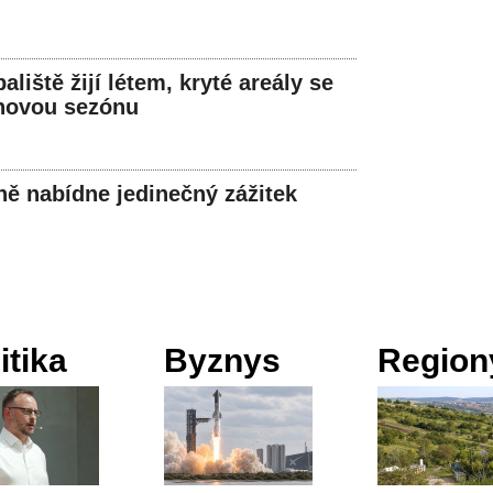
liště žijí létem, kryté areály se
 novou sezónu
lně nabídne jedinečný zážitek
itika
Byznys
Region