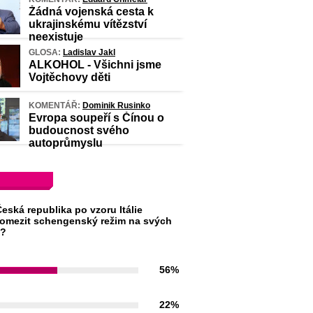
Žádná vojenská cesta k
ukrajinskému vítězství
neexistuje
GLOSA:
Ladislav Jakl
ALKOHOL - Všichni jsme
Vojtěchovy děti
KOMENTÁŘ:
Dominik Rusinko
Evropa soupeří s Čínou o
budoucnost svého
autoprůmyslu
eská republika po vzoru Itálie
omezit schengenský režim na svých
h?
56%
22%