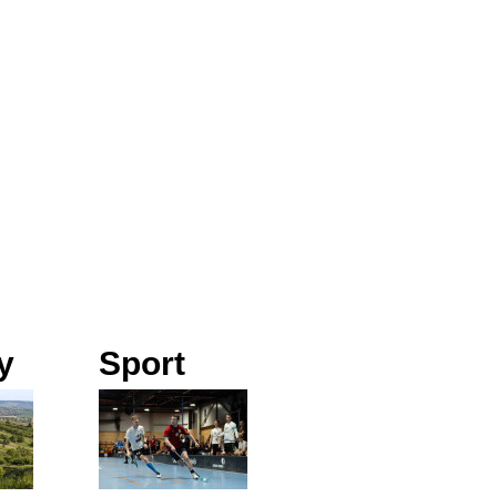
y
Sport