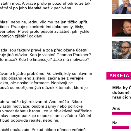
y a státní moc. A právě proto je pozoruhodné, že tak
pátrání po jeho identitě než k pečlivému
lasí, nebo ne, jednu věc mu lze jen těžko upřít.
tech. Pracuje s konkrétními dokumenty, čísly,
ěřitelné. Právě proto působí zvláštně, jak rychle
otných zjištění odklání.
 zda jsou faktury pravé a zda předložené účetní
evuje jiná otázka. Kdo je vlastně Thomas Paukner?
informace? Kdo ho financuje? Jaké má motivace?
áváme k jádru problému. Ve chvíli, kdy se hlavním
ANKETA
sto obsahu jeho zjištění, začíná se z veřejné
akta, ale nositel informace. Nepitvají se
ouvá od nepříjemných otázek k tématu, které je
Měla by Č
dočasně 
hranicíc
utora může být relevantní. Ano, může. Nikdo
lastní motivace, osobní zájmy nebo politické
Ano
 vracet debatu k tomu, co je objektivně ověřitelné.
mluv nesympatizuje s opozicí ani s vládou. Účetní
 buď odpovídá realitě, nebo ne.
Ne
Rajchl poukazuje. Pokud někdo přinese veřejně