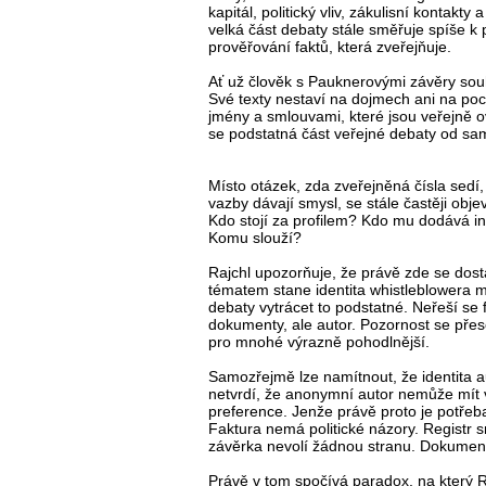
kapitál, politický vliv, zákulisní kontakt
velká část debaty stále směřuje spíše k 
prověřování faktů, která zveřejňuje.
Ať už člověk s Pauknerovými závěry souh
Své texty nestaví na dojmech ani na poci
jmény a smlouvami, které jsou veřejně ov
se podstatná část veřejné debaty od sam
Místo otázek, zda zveřejněná čísla sedí,
vazby dávají smysl, se stále častěji obj
Kdo stojí za profilem? Kdo mu dodává 
Komu slouží?
Rajchl upozorňuje, že právě zde se dost
tématem stane identita whistleblowera mí
debaty vytrácet to podstatné. Neřeší se f
dokumenty, ale autor. Pozornost se přes
pro mnohé výrazně pohodlnější.
Samozřejmě lze namítnout, že identita a
netvrdí, že anonymní autor nemůže mít v
preference. Jenže právě proto je potřeba
Faktura nemá politické názory. Registr s
závěrka nevolí žádnou stranu. Dokument
Právě v tom spočívá paradox, na který 