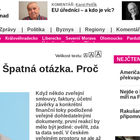
KOMENTÁŘ:
Karel Petřík
v
EU úředníci – a kdo je víc?
snad
Zprávy
|
Politika
|
Byznys
|
Regiony
|
Komentář
o
Královéhradecko
Liberecko
Severní Morava
Olomoucko
Pardu
Ústecko
Vysočina
Zlínsko
Velikost textu:
NEJČTEN
 Špatná otázka. Proč
Američan
překvap
Nejde o 
Když někdo zveřejní
míří na 
smlouvy, faktury, účetní
závěrky a konkrétní
finanční toky podložené
Rakušan 
veřejně dohledatelnými
připomně
dokumenty, první reakcí by
mělo být jediné: ověřit, zda
ta data sedí. V českém
veřejném prostoru se ale až