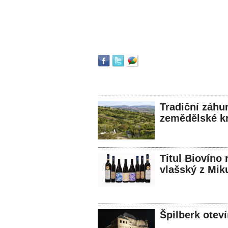
Tradiční záhu
zemědělské kr
Titul Biovíno 
vlašský z Mik
Špilberk otev