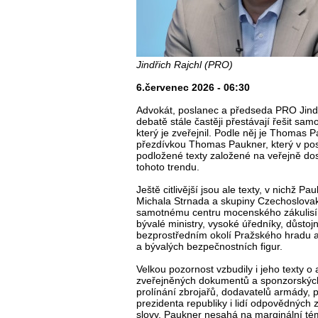
Jindřich Rajchl (PRO)
6.červenec 2026 - 06:30
Advokát, poslanec a předseda PRO Jindř
debatě stále častěji přestávají řešit sam
který je zveřejnil. Podle něj je Thomas P
přezdívkou Thomas Paukner, který v posl
podložené texty založené na veřejně do
tohoto trendu.
Ještě citlivější jsou ale texty, v nichž 
Michala Strnada a skupiny Czechoslovak 
samotnému centru mocenského zákulisí.
bývalé ministry, vysoké úředníky, důstojní
bezprostředním okolí Pražského hradu a 
a bývalých bezpečnostních figur.
Velkou pozornost vzbudily i jeho texty 
zveřejněných dokumentů a sponzorský
prolínání zbrojařů, dodavatelů armády, p
prezidenta republiky i lidí odpovědných 
slovy, Paukner nesahá na marginální tém