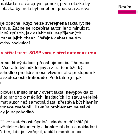
 nakládání s veřejnými penězi, první otázka by
Nevím
vní otázka by měla být mnohem prostší a zároveň
uje opačně. Když nelze zveřejněná fakta rychle
smus. Začne se rozebírat autor, jeho minulost,
inný způsob, jak oslabit sílu nepříjemných
yvracet jejich obsah. Veřejná debata se tím
roviny spekulací.
 přišel trest. SOSP varuje před autocenzurou
 trend, který dalece přesahuje osobu Thomase
Včera to byl někdo jiný a zítra to může být
epohodlné pro lidi s mocí, vlivem nebo přístupem k
skutečnosti druhořadé. Podstatné je, jak
í.
blowera místo snahy ověřit fakta, nevypovídá to
á to mnoho o médiích, institucích i o stavu veřejné
jímat autor než samotná data, přestává být hlavním
ormace zveřejnil. Hlavním problémem se stává
kdy je nepohodlná.
?“ ve skutečnosti špatná. Mnohem důležitější
 ověřitelné dokumenty a konkrétní data o nakládání
í ten, kdo je zveřejnil, a stále méně to, co