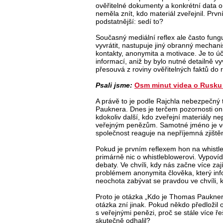
ověřitelné dokumenty a konkrétní data o
neměla znít, kdo materiál zveřejnil. Pr
podstatnější: sedí to?
Současný mediální reflex ale často fung
vyvrátit, nastupuje jiný obranný mechani
kontakty, anonymita a motivace. Je to úč
informací, aniž by bylo nutné detailně v
přesouvá z roviny ověřitelných faktů do 
Psali jsme:
Osm minut videa o Rusku a
A právě to je podle Rajchla nebezpečný
Pauknera. Dnes je terčem pozornosti on. 
kdokoliv další, kdo zveřejní materiály n
veřejným penězům. Samotné jméno je ve 
společnost reaguje na nepříjemná zjištěn
Pokud je prvním reflexem hon na whistle
primárně nic o whistleblowerovi. Vypovíd
debaty. Ve chvíli, kdy nás začne více za
problémem anonymita člověka, který inf
neochota zabývat se pravdou ve chvíli, 
Proto je otázka „Kdo je Thomas Paukner
otázka zní jinak. Pokud někdo předložil
s veřejnými penězi, proč se stále více řeš
skutečně odhalil?