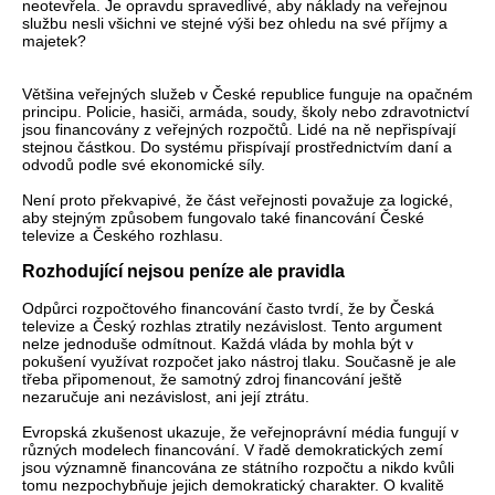
neotevřela. Je opravdu spravedlivé, aby náklady na veřejnou
službu nesli všichni ve stejné výši bez ohledu na své příjmy a
majetek?
Většina veřejných služeb v České republice funguje na opačném
principu. Policie, hasiči, armáda, soudy, školy nebo zdravotnictví
jsou financovány z veřejných rozpočtů. Lidé na ně nepřispívají
stejnou částkou. Do systému přispívají prostřednictvím daní a
odvodů podle své ekonomické síly.
Není proto překvapivé, že část veřejnosti považuje za logické,
aby stejným způsobem fungovalo také financování České
televize a Českého rozhlasu.
Rozhodující nejsou peníze ale pravidla
Odpůrci rozpočtového financování často tvrdí, že by Česká
televize a Český rozhlas ztratily nezávislost. Tento argument
nelze jednoduše odmítnout. Každá vláda by mohla být v
pokušení využívat rozpočet jako nástroj tlaku. Současně je ale
třeba připomenout, že samotný zdroj financování ještě
nezaručuje ani nezávislost, ani její ztrátu.
Evropská zkušenost ukazuje, že veřejnoprávní média fungují v
různých modelech financování. V řadě demokratických zemí
jsou významně financována ze státního rozpočtu a nikdo kvůli
tomu nezpochybňuje jejich demokratický charakter. O kvalitě