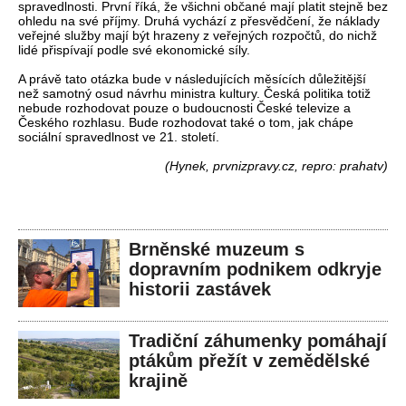
spravedlnosti. První říká, že všichni občané mají platit stejně bez
ohledu na své příjmy. Druhá vychází z přesvědčení, že náklady
veřejné služby mají být hrazeny z veřejných rozpočtů, do nichž
lidé přispívají podle své ekonomické síly.
A právě tato otázka bude v následujících měsících důležitější
než samotný osud návrhu ministra kultury. Česká politika totiž
nebude rozhodovat pouze o budoucnosti České televize a
Českého rozhlasu. Bude rozhodovat také o tom, jak chápe
sociální spravedlnost ve 21. století.
(Hynek, prvnizpravy.cz, repro: prahatv)
Brněnské muzeum s
dopravním podnikem odkryje
historii zastávek
Tradiční záhumenky pomáhají
ptákům přežít v zemědělské
krajině