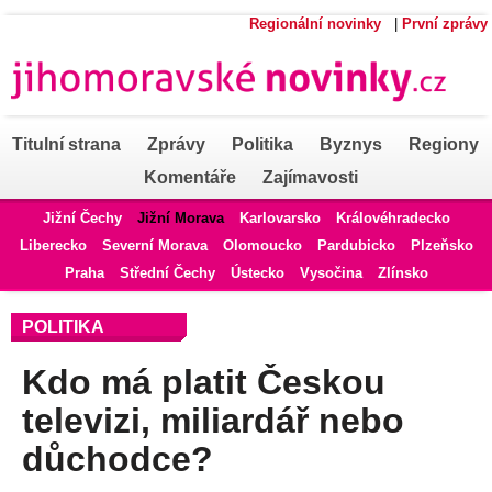
Regionální novinky
|
První zprávy
Titulní strana
Zprávy
Politika
Byznys
Regiony
Komentáře
Zajímavosti
Jižní Čechy
Jižní Morava
Karlovarsko
Královéhradecko
Liberecko
Severní Morava
Olomoucko
Pardubicko
Plzeňsko
Praha
Střední Čechy
Ústecko
Vysočina
Zlínsko
POLITIKA
Kdo má platit Českou
televizi, miliardář nebo
důchodce?