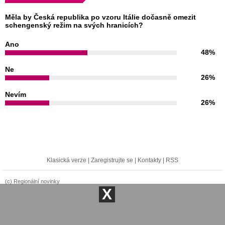
Měla by Česká republika po vzoru Itálie dočasně omezit
schengenský režim na svých hranicích?
Ano
48%
Ne
26%
Nevím
26%
Klasická verze
|
Zaregistrujte se
|
Kontakty
|
RSS
(c) Regionální novinky
X