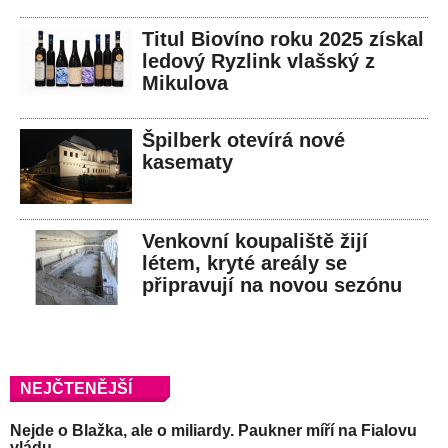
Titul Biovíno roku 2025 získal
ledový Ryzlink vlašský z
Mikulova
Špilberk otevírá nové
kasematy
Venkovní koupaliště žijí
létem, kryté areály se
připravují na novou sezónu
NEJČTENĚJŠÍ
Nejde o Blažka, ale o miliardy. Paukner míří na Fialovu
vládu