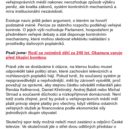
veřejnoprávních médií nakonec nerozhoduje způsob výběru
peněz, ale kvalita zákonů, systém kontrolních mechanismů a
míra institucionální nezávislosti.
Existuje navíc ještě jeden argument, o kterém se hovoří
podstatně méně. Peníze ze státního rozpočtu podléhají veřejné
kontrole. O jejich výši rozhoduje Parlament, hospodaření je
předmětem veřejné debaty a stát disponuje kontrolními
mechanismy, které mohou sledovat efektivitu nakládání s
prostředky daňových poplatníků.
Psali jsme:
Rodí se nejméně dětí za 240 let. Okamura varuje
před tikající bombou
Právě zde se dostáváme k otázce, na kterou budou muset
odpovědět také politici stran, které zachování televizních a
rozhlasových poplatků hájí. Pokud tvrdí, že současný systém je
nejspravedlivější a nejvhodnější, měli by zároveň vysvětlit, proč
považují za správné, aby stejnou částku odváděli miliardáři jako
Renáta Kellnerová, Daniel Křetínský, Andrej Babiš nebo Michal
Strnad a současně důchodci a nízkopříjmové domácnosti. Není
totiž zcela zřejmé, proč by právě u veřejnoprávních médií měl
platit princip stejné platby pro všechny, když většina ostatních
veřejných služeb je financována podle ekonomické síly
jednotlivých skupin obyvatel.
Skutečný spor tedy možná neleží mezi zastánci a odpůrci České
televize. Ve skutečnosti jde o střet dvou odlišných představ o