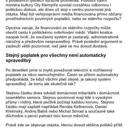
v posledních týdnech výrazně proměnila. Původní návrh
ministra kultury Oty Klempíře vyvolal rozsáhlou odbornou i
politickou diskusi, ale dnes už stojí v centru pozornosti jiná
otázka. Mají být veřejnoprávní média financována přímo občany
prostřednictvím povinných poplatků, nebo ze státního rozpočtu?
Opozice varuje, že financování ze státního rozpočtu může
otevřít cestu k politickému ovlivňování médií. Vládní koalice
naopak tvrdí, že současný systém je zastaralý, administrativně
náročný a především nespravedlivý. Právě poslední argument si
zaslouží větší pozornost, než jaké se mu dosud dostává.
Stejný poplatek pro všechny není automaticky
spravedlivý
Po desetiletí jsme si zvykli považovat televizní a rozhlasový
poplatek za něco samozřejmého. Často se přitom automaticky
předpokládá, že když všichni platí stejně, je takový systém
spravedlivý. Je tomu ale skutečně tak?
Stejnou částku dnes odvádí domácnost miliardáře i domácnost
osamělého seniora. Stejnou povinnost mají lidé s vysokými
příjmy i rodiny, které pečlivě počítají každou korunu. Stejnou
částku mají zaplatit například Renáta Kellnerová, Daniel
Křetínský, Andrej Babiš nebo Michal Strnad a současně také
důchodce s penzí patnáct tisíc korun měsíčně.
Právě zde se objevuje otázka, kterou dosud většina politiků příliš