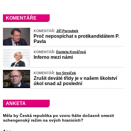
KOMENTÁŘE
KOMENTÁŘ:
Jiří Paroubek
Proč nepospíchat s protikandidátem P.
Pavla
KOMENTÁŘ:
Daniela Kovářová
Inferno mezi námi
KOMENTÁŘ:
Ivo Strejček
Zrušit deváté třídy je v našem školství
úkol snad až poslední
ANKETA
Měla by Česká republika po vzoru Itálie dočasně omezit
schengenský režim na svých hranicích?