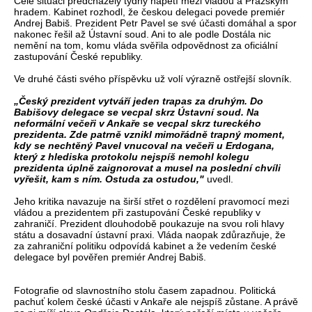
Celé situaci předcházely týdny napětí mezi vládou a Pražským
hradem. Kabinet rozhodl, že českou delegaci povede premiér
Andrej Babiš. Prezident Petr Pavel se své účasti domáhal a spor
nakonec řešil až Ústavní soud. Ani to ale podle Dostála nic
nemění na tom, komu vláda svěřila odpovědnost za oficiální
zastupování České republiky.
Ve druhé části svého příspěvku už volí výrazně ostřejší slovník.
„Český prezident vytváří jeden trapas za druhým. Do
Babišovy delegace se vecpal skrz Ústavní soud. Na
neformální večeři v Ankaře se vecpal skrz tureckého
prezidenta. Zde patrně vznikl mimořádně trapný moment,
kdy se nechtěný Pavel vnucoval na večeři u Erdogana,
který z hlediska protokolu nejspíš nemohl kolegu
prezidenta úplně zaignorovat a musel na poslední chvíli
vyřešit, kam s ním. Ostuda za ostudou,"
uvedl.
Jeho kritika navazuje na širší střet o rozdělení pravomocí mezi
vládou a prezidentem při zastupování České republiky v
zahraničí. Prezident dlouhodobě poukazuje na svou roli hlavy
státu a dosavadní ústavní praxi. Vláda naopak zdůrazňuje, že
za zahraniční politiku odpovídá kabinet a že vedením české
delegace byl pověřen premiér Andrej Babiš.
Fotografie od slavnostního stolu časem zapadnou. Politická
pachuť kolem české účasti v Ankaře ale nejspíš zůstane. A právě