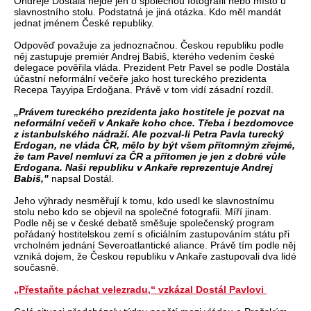
Ondřeje Dostála nejde jen o společnou fotografii nebo místo u
slavnostního stolu. Podstatná je jiná otázka. Kdo měl mandát
jednat jménem České republiky.
Odpověď považuje za jednoznačnou. Českou republiku podle
něj zastupuje premiér Andrej Babiš, kterého vedením české
delegace pověřila vláda. Prezident Petr Pavel se podle Dostála
účastní neformální večeře jako host tureckého prezidenta
Recepa Tayyipa Erdoğana. Právě v tom vidí zásadní rozdíl.
„Právem tureckého prezidenta jako hostitele je pozvat na
neformální večeři v Ankaře koho chce. Třeba i bezdomovce
z istanbulského nádraží. Ale pozval-li Petra Pavla turecký
Erdogan, ne vláda ČR, mělo by být všem přítomným zřejmé,
že tam Pavel nemluví za ČR a přítomen je jen z dobré vůle
Erdogana. Naši republiku v Ankaře reprezentuje Andrej
Babiš,"
napsal Dostál.
Jeho výhrady nesměřují k tomu, kdo usedl ke slavnostnímu
stolu nebo kdo se objevil na společné fotografii. Míří jinam.
Podle něj se v české debatě směšuje společenský program
pořádaný hostitelskou zemí s oficiálním zastupováním státu při
vrcholném jednání Severoatlantické aliance. Právě tím podle něj
vzniká dojem, že Českou republiku v Ankaře zastupovali dva lidé
současně.
„Přestaňte páchat velezradu,“ vzkázal Dostál Pavlovi