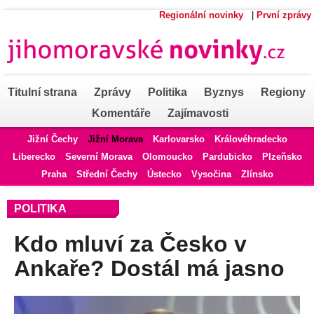
Regionální novinky
|
První zprávy
Titulní strana
Zprávy
Politika
Byznys
Regiony
Komentáře
Zajímavosti
Jižní Čechy
Jižní Morava
Karlovarsko
Královéhradecko
Liberecko
Severní Morava
Olomoucko
Pardubicko
Plzeňsko
Praha
Střední Čechy
Ústecko
Vysočina
Zlínsko
POLITIKA
Kdo mluví za Česko v
Ankaře? Dostál má jasno