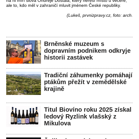
na ni míří slova Ondřeje Dostála, který neřeší místo u večeře,
ale to, kdo měl v zahraničí mluvit jménem České republiky.
(Lukeš, prvnizpravy.cz, foto: arch.
Brněnské muzeum s
dopravním podnikem odkryje
historii zastávek
Tradiční záhumenky pomáhají
ptákům přežít v zemědělské
krajině
Titul Biovíno roku 2025 získal
ledový Ryzlink vlašský z
Mikulova