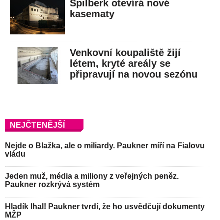
Špilberk otevírá nové
kasematy
Venkovní koupaliště žijí
létem, kryté areály se
připravují na novou sezónu
NEJČTENĚJŠÍ
Nejde o Blažka, ale o miliardy. Paukner míří na Fialovu
vládu
Jeden muž, média a miliony z veřejných peněz.
Paukner rozkrývá systém
Hladík lhal! Paukner tvrdí, že ho usvědčují dokumenty
MŽP