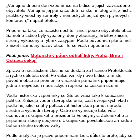
„Věnujme dnešní den vzpomínce na Lidice a jejich zavražděné
obyvatele. Věnujme jej památce dětí na školní fotografii, z nichž
prakticky všechny zemřely v německých pojízdných plynových
komorách,“ napsal Štefec.
Připomíná také, že nacisté nechtěli zničit pouze obyvatele obce.
Samotné Lidice byly vypáleny, domy zbourány, hřbitov zničen,
stromy vykáceny a rybník zasypán. Podle původních plánů měl
zmizet i samotný název obce. To se však nepodařilo.
Psali jsme:
Motoristé v pátek odhalí lídry. Praha, Brno i
Ostrava čekají
Zpráva o nacistickém zločinu se dostala za hranice Protektorátu
a rychle obletěla svět. Po válce vznikly nové Lidice a místo
původní obce se proměnilo v národní památník připomínající
jednu z největších nacistických represí na českém území.
Vedle historické vzpomínky se Štefec vrací také k současné
politice. Kritizuje vedení Evropské unie, část evropských vlád i
podle něj sílící snahy potlačovat historickou paměť národů
střední a východní Evropy. Ostře se vymezuje také vůči
oceňování ukrajinského prezidenta Volodymyra Zelenského a
připomíná zločiny spojené s Ukrajinskou povstaleckou armádou
během druhé světové války.
Podle analytika je právě připomínání Lidic důležité proto, aby se