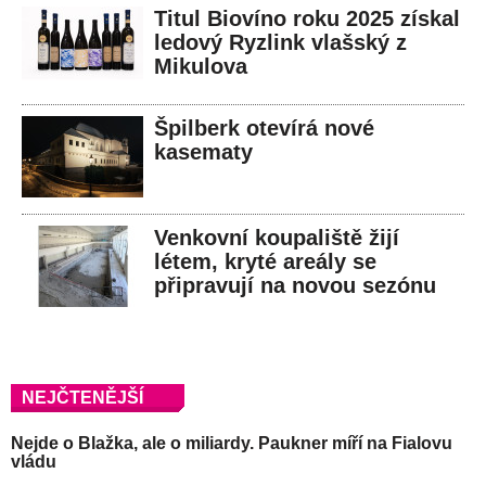
Titul Biovíno roku 2025 získal
ledový Ryzlink vlašský z
Mikulova
Špilberk otevírá nové
kasematy
Venkovní koupaliště žijí
létem, kryté areály se
připravují na novou sezónu
NEJČTENĚJŠÍ
Nejde o Blažka, ale o miliardy. Paukner míří na Fialovu
vládu