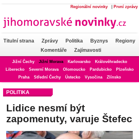
Regionální novinky
|
První zprávy
Titulní strana
Zprávy
Politika
Byznys
Regiony
Komentáře
Zajímavosti
Jižní Čechy
Jižní Morava
Karlovarsko
Královéhradecko
Liberecko
Severní Morava
Olomoucko
Pardubicko
Plzeňsko
Praha
Střední Čechy
Ústecko
Vysočina
Zlínsko
POLITIKA
Lidice nesmí být
zapomenuty, varuje Štefec