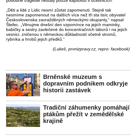
podobné tragédie nestaly pouze kapitolou v učebnicích.
„Děti a lidé z Lidic nesmí zůstat zapomenuti. Stejně tak
nesmíme zapomenout na dalších více než tři sta tisíc obyvatel
Československa zavražděných německými okupanty,“ napsal
Štefec. „Věnujme dnešní den vzpomínce na jejich maminky,
babičky a sestry zavlečené do koncentračních táborů i na jejich
vesnici, zničenou s německou důkladností včetně stromů,
rybníka a hrobů jejich předků.“
(Lukeš, prvnizpravy.cz, repro: facebook)
Brněnské muzeum s
dopravním podnikem odkryje
historii zastávek
Tradiční záhumenky pomáhají
ptákům přežít v zemědělské
krajině