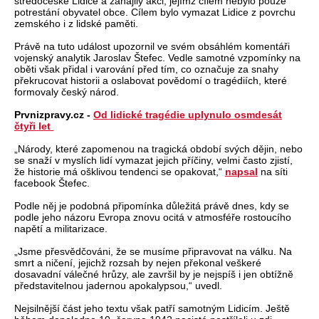
středočeské Lidice a zahájily akci, jejímž cílem nebylo pouze
potrestání obyvatel obce. Cílem bylo vymazat Lidice z povrchu
zemského i z lidské paměti.
Právě na tuto událost upozornil ve svém obsáhlém komentáři
vojenský analytik Jaroslav Štefec. Vedle samotné vzpomínky na
oběti však přidal i varování před tím, co označuje za snahy
překrucovat historii a oslabovat povědomí o tragédiích, které
formovaly český národ.
Prvnizpravy.cz -
Od lidické tragédie uplynulo osmdesát
čtyři let
„Národy, které zapomenou na tragická období svých dějin, nebo
se snaží v myslích lidí vymazat jejich příčiny, velmi často zjistí,
že historie má ošklivou tendenci se opakovat,“
napsal
na síti
facebook Štefec.
Podle něj je podobná připomínka důležitá právě dnes, kdy se
podle jeho názoru Evropa znovu ocitá v atmosféře rostoucího
napětí a militarizace.
„Jsme přesvědčováni, že se musíme připravovat na válku. Na
smrt a ničení, jejichž rozsah by nejen překonal veškeré
dosavadní válečné hrůzy, ale završil by je nejspíš i jen obtížně
představitelnou jadernou apokalypsou,“ uvedl.
Nejsilnější část jeho textu však patří samotným Lidicím. Ještě