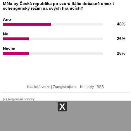
Měla by Česká republika po vzoru Itálie dočasně omezit
schengenský režim na svých hranicích?
Ano
48%
Ne
26%
Nevím
26%
Klasická verze
|
Zaregistrujte se
|
Kontakty
|
RSS
(c) Regionální novinky
X