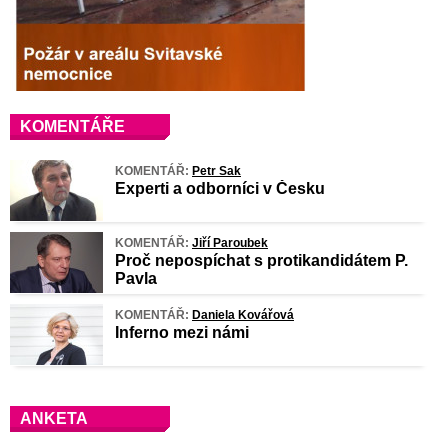
KOMENTÁŘE
KOMENTÁŘ:
Petr Sak
Experti a odborníci v Česku
KOMENTÁŘ:
Jiří Paroubek
Proč nepospíchat s protikandidátem P.
Pavla
KOMENTÁŘ:
Daniela Kovářová
Inferno mezi námi
ANKETA