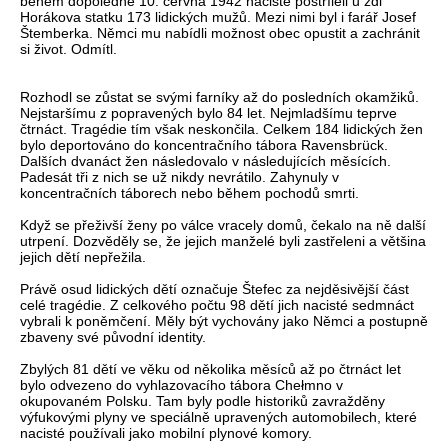
během dopoledne 10. června 1942 nacisté postříleli u zdi
Horákova statku 173 lidických mužů. Mezi nimi byl i farář Josef
Štemberka. Němci mu nabídli možnost obec opustit a zachránit
si život. Odmítl.
Rozhodl se zůstat se svými farníky až do posledních okamžiků.
Nejstaršímu z popravených bylo 84 let. Nejmladšímu teprve
čtrnáct. Tragédie tím však neskončila. Celkem 184 lidických žen
bylo deportováno do koncentračního tábora Ravensbrück.
Dalších dvanáct žen následovalo v následujících měsících.
Padesát tři z nich se už nikdy nevrátilo. Zahynuly v
koncentračních táborech nebo během pochodů smrti.
Když se přeživší ženy po válce vracely domů, čekalo na ně další
utrpení. Dozvěděly se, že jejich manželé byli zastřeleni a většina
jejich dětí nepřežila.
Právě osud lidických dětí označuje Štefec za nejděsivější část
celé tragédie. Z celkového počtu 98 dětí jich nacisté sedmnáct
vybrali k poněmčení. Měly být vychovány jako Němci a postupně
zbaveny své původní identity.
Zbylých 81 dětí ve věku od několika měsíců až po čtrnáct let
bylo odvezeno do vyhlazovacího tábora Chełmno v
okupovaném Polsku. Tam byly podle historiků zavražděny
výfukovými plyny ve speciálně upravených automobilech, které
nacisté používali jako mobilní plynové komory.