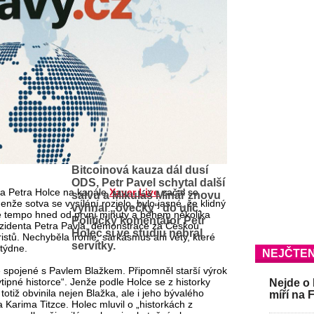
Bitcoinová kauza dál dusí
ODS, Petr Pavel schytal další
ra Petra Holce na kanále
Xaver Live
začal se
salvu a Mikuláš Minář znovu
nže sotva se vysílání rozjelo, bylo jasné, že klidný
vyhnal „ovečky“ do ulic.
é tempo hned od první minuty a během několika
Politický komentátor Petr
ezidenta Petra Pavla, demonstrace za Českou
Holec si ve studiu nebral
ristů. Nechyběla ironie, sarkasmus ani věty, které
servítky.
týdne.
NEJČTEN
ře spojené s Pavlem Blažkem. Připomněl starší výrok
„vtipné historce“. Jenže podle Holce se z historky
Nejde o 
 totiž obvinila nejen Blažka, ale i jeho bývalého
míří na 
arima Titzce. Holec mluvil o „historkách z