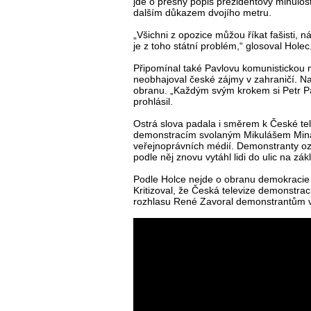
jde o přesný popis prezidentovy minulosti 
dalším důkazem dvojího metru.
„Všichni z opozice můžou říkat fašisti, 
je z toho státní problém,“ glosoval Holec
Připomínal také Pavlovu komunistickou m
neobhajoval české zájmy v zahraničí. Nao
obranu. „Každým svým krokem si Petr Pa
prohlásil.
Ostrá slova padala i směrem k České te
demonstracím svolaným Mikulášem Min
veřejnoprávních médií. Demonstranty ozn
podle něj znovu vytáhl lidi do ulic na zá
Podle Holce nejde o obranu demokracie a
Kritizoval, že Česká televize demonstrac
rozhlasu René Zavoral demonstrantům v