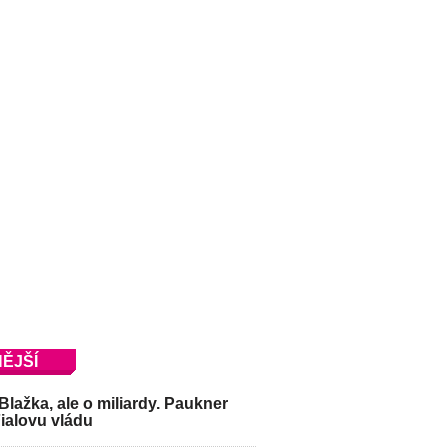
ĚJŠÍ
Blažka, ale o miliardy. Paukner
Fialovu vládu