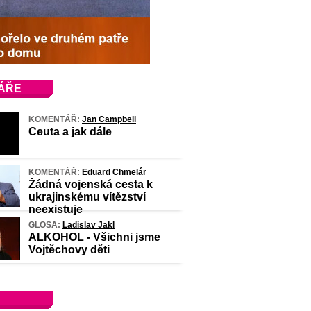
ÁŘE
KOMENTÁŘ:
Jan Campbell
Ceuta a jak dále
KOMENTÁŘ:
Eduard Chmelár
Žádná vojenská cesta k
ukrajinskému vítězství
neexistuje
GLOSA:
Ladislav Jakl
ALKOHOL - Všichni jsme
Vojtěchovy děti