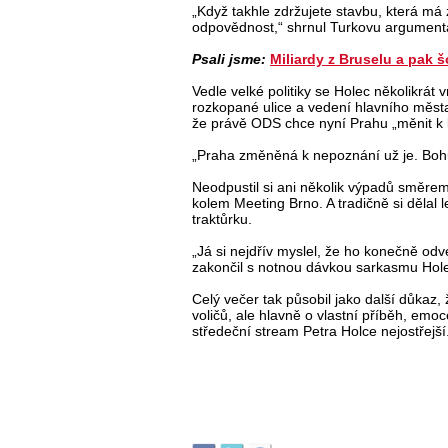
„Když takhle zdržujete stavbu, která m
odpovědnost,“ shrnul Turkovu argumenta
Psali jsme:
Miliardy z Bruselu a pak 
Vedle velké politiky se Holec několikrát v
rozkopané ulice a vedení hlavního mě
že právě ODS chce nyní Prahu „měnit k 
„Praha změněná k nepoznání už je. Boh
Neodpustil si ani několik výpadů směr
kolem Meeting Brno. A tradičně si dělal le
traktůrku.
„Já si nejdřív myslel, že ho konečně odve
zakončil s notnou dávkou sarkasmu Hol
Celý večer tak působil jako další důkaz,
voličů, ale hlavně o vlastní příběh, emo
středeční stream Petra Holce nejostřejší