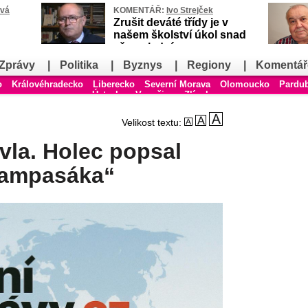
ová
KOMENTÁŘ:
Ivo Strejček
Zrušit deváté třídy je v
našem školství úkol snad
až poslední
Zprávy
|
Politika
|
Byznys
|
Regiony
|
Komentář
o
Královéhradecko
Liberecko
Severní Morava
Olomoucko
Pardu
Ústecko
Vysočina
Zlínsko
Velikost textu:
avla. Holec popsal
„lampasáka“