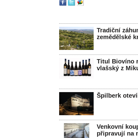
Tradiční záhu
zemědělské kr
Titul Biovíno 
vlašský z Mik
Špilberk otev
Venkovní koupa
připravují na