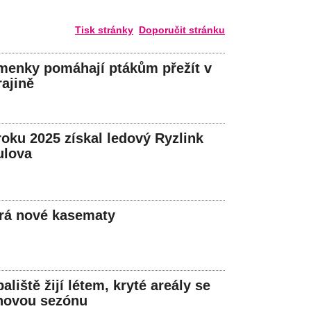
Tisk stránky
Doporučit stránku
menky pomáhají ptákům přežít v
ajině
roku 2025 získal ledový Ryzlink
ulova
írá nové kasematy
liště žijí létem, kryté areály se
 novou sezónu