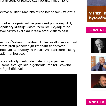
a hysterická reakce části politiků i médií je jen
náckové a Hitler. Macinka řekne lampasák v záloze a
.
inulost a opakoval, že prezident podle něj nikdy
pak prý kritizuje vlastní zemi kvůli výdajům na
KOMENT
vel zavírá dveře do letadla směr Ankara sám,“
levizi a Českému rozhlasu. Holec se dlouze věnoval
ářem proti plánovaným změnám financování
ačoval za „ovečky“ a Mináře za „kasičkáře“, který
kladě manipulace.
ni svobody médií, ale čistě o boj o peníze.
i sama živě vysílala a generální ředitel Českého
eřejně děkoval.
ANKETA