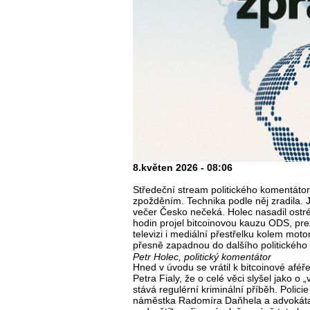
8.květen 2026 - 08:06
Středeční stream politického komentáto
zpožděním. Technika podle něj zradila. Je
večer Česko nečeká. Holec nasadil ostr
hodin projel bitcoinovou kauzu ODS, pr
televizi i mediální přestřelku kolem moto
přesně zapadnou do dalšího politického 
Petr Holec, politický komentátor
Hned v úvodu se vrátil k bitcoinové afé
Petra Fialy, že o celé věci slyšel jako o 
stává regulérní kriminální příběh. Policie
náměstka Radomíra Daňhela a advokáta K