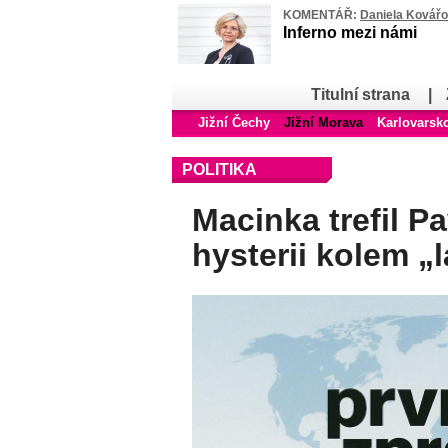
KOMENTÁŘ:
Daniela Kovář
Inferno mezi námi
Titulní strana
|
Jižní Čechy
Jižní Morava
Karlovarsk
POLITIKA
Macinka trefil P
hysterii kolem 