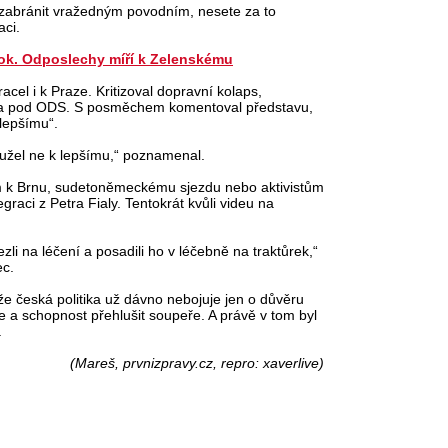
á zabránit vražedným povodním, nesete za to
ci.
šok. Odposlechy míří k Zelenskému
racel i k Praze. Kritizoval dopravní kolaps,
sta pod ODS. S posměchem komentoval představu,
lepšímu“.
užel ne k lepšímu,“ poznamenal.
em k Brnu, sudetoněmeckému sjezdu nebo aktivistům
graci z Petra Fialy. Tentokrát kvůli videu na
zli na léčení a posadili ho v léčebně na traktůrek,“
ec.
 že česká politika už dávno nebojuje jen o důvěru
ce a schopnost přehlušit soupeře. A právě v tom byl
.
(Mareš, prvnizpravy.cz, repro: xaverlive)