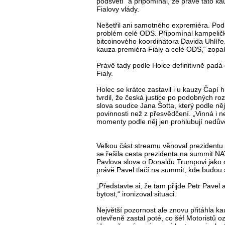
podsvětí“ a připomínal, že právě tato k
Fialovy vlády.
Nešetřil ani samotného expremiéra. Podl
problém celé ODS. Připomínal kampelič
bitcoinového koordinátora Davida Uhlíře.
kauza premiéra Fialy a celé ODS,“ zopa
Právě tady podle Holce definitivně padá
Fialy.
Holec se krátce zastavil i u kauzy Čapí 
tvrdil, že česká justice po podobných r
slova soudce Jana Šotta, který podle ně
povinnosti než z přesvědčení. „Vinná i 
momenty podle něj jen prohlubují nedůvě
Velkou část streamu věnoval prezidentu 
se řešila cesta prezidenta na summit NAT
Pavlova slova o Donaldu Trumpovi jako o
právě Pavel tlačí na summit, kde budou
„Představte si, že tam přijde Petr Pavel a
bytost,“ ironizoval situaci.
Největší pozornost ale znovu přitáhla k
otevřeně zastal poté, co šéf Motoristů o