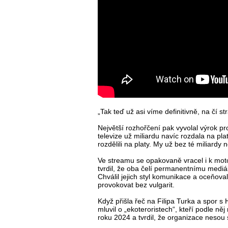
„Tak teď už asi víme definitivně, na čí st
Největší rozhořčení pak vyvolal výrok p
televize už miliardu navíc rozdala na pla
rozdělili na platy. My už bez té miliard
Ve streamu se opakovaně vracel i k moto
tvrdil, že oba čelí permanentnímu mediá
Chválil jejich styl komunikace a oceňoval,
provokovat bez vulgarit.
Když přišla řeč na Filipa Turka a spor 
mluvil o „ekoteroristech“, kteří podle ně
roku 2024 a tvrdil, že organizace nesou