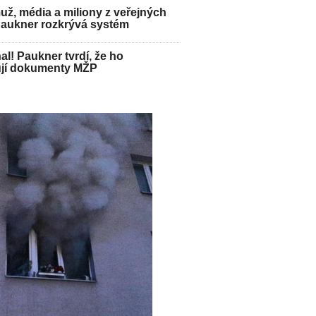
ž, média a miliony z veřejných
Paukner rozkrývá systém
hal! Paukner tvrdí, že ho
jí dokumenty MŽP