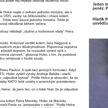
auza podle něj nejlépe ukazuje skutečný obraz
Jeden mu
peněz. 
e Holce nejde o selhání jednoho ministra, ale o
ku ODS, vazby na Jiříkovského i chaos kolem
Hladík l
 „Tohle není kauza jednoho ministra. Tohle je
usvědču
koval několikrát během večera.
 obraz někdejší „slušné a hodnotové vlády“ Petra
hnízdo. Kritizoval verdikt kolem Jany Nagyové a
ozsudcích ztrácí důvěryhodnost. Připomínal zejména
j působil dojmem, že rozsudek vynesl spíš z
nevinná zároveň,“ glosoval Holec s tím, že podobné
ru veřejnosti v české soudy.
Petru Pavlovi. A opět bez jemných formulací. Když
O, Holec vytáhl výroky Andreje Babiše i starší
 „odpudivé bytosti“. Podle Holce je absurdní, že se
 státy NATO řešit vztahy s americkým prezidentem.
 řekne: Já jsem ten, co o tobě říkal, že jsi odpudivá
auza kolem Petra Macinky. Holec se Macinky
značil Pavla za „lampasáka v záloze“. Podle Holce