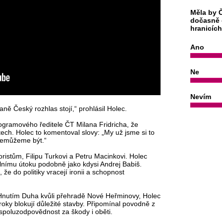
Měla by Č
dočasně 
hranicíc
Ano
Ne
Nevím
raně Český rozhlas stojí,“ prohlásil Holec.
rogramového ředitele ČT Milana Fridricha, že
tech. Holec to komentoval slovy: „My už jsme si to
y nemůžeme být.“
ristům, Filipu Turkovi a Petru Macinkovi. Holec
lnímu útoku podobně jako kdysi Andrej Babiš.
 že do politiky vracejí ironii a schopnost
s Hnutím Duha kvůli přehradě Nové Heřminovy, Holec
j roky blokují důležité stavby. Připomínal povodně z
 spoluzodpovědnost za škody i oběti.