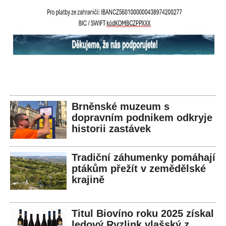
Brněnské muzeum s
dopravním podnikem odkryje
historii zastávek
Tradiční záhumenky pomáhají
ptákům přežít v zemědělské
krajině
Titul Biovíno roku 2025 získal
ledový Ryzlink vlašský z