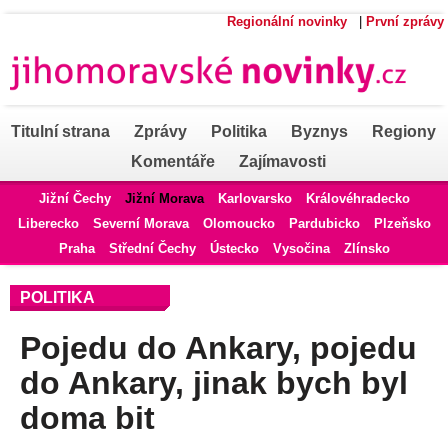
Regionální novinky
|
První zprávy
Titulní strana
Zprávy
Politika
Byznys
Regiony
Komentáře
Zajímavosti
Jižní Čechy
Jižní Morava
Karlovarsko
Královéhradecko
Liberecko
Severní Morava
Olomoucko
Pardubicko
Plzeňsko
Praha
Střední Čechy
Ústecko
Vysočina
Zlínsko
POLITIKA
Pojedu do Ankary, pojedu
do Ankary, jinak bych byl
doma bit