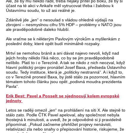
Ale, že by mu někdo radil, třeba nějaký přítel po boku, že by si
účast na té akci v Ankaře měl vytrucovat třeba i žalobou k
Ústavnímu soudu, to už asi reálné je.
Zdánlivě jde „jen“ o nesoulad s vládou ohledně výdajů na
zbrojení – nesmyslnou cifru 5% HDP – problémy v NATO jsou
ale pravděpodobně daleko hlubší.
Ale vraťme se k některým Pavlovým výrokům a myšlenkám z
poslední doby, které opět budí minimálně rozpaky.
Mrtví se nemohou bránit a ani dávat najevo nevoli, když nad
jejich hroby někdo říká něco, co by se jim pravděpodobně
nelíbilo. Platí to i o Terezíně. A tak se nikdo z nich neozval, když
hlavní politický projev pronášel Josef Baxa, předseda Ústavního
soudu. Tedy instituce, která je „politicky nestranná“. A i když to,
co v Terezíně pronesl Baxa, by jistě stálo za pozornost, hlavním
tématem tohoto článku jsou opět „podivná moudra prezidenta
Pavla“.
Erik Best: Pavel a Posselt se sjednocují kolem evropské
jednoty
Letos se raději omezil „jen“ na prohlášení na síti X. Ale stejně to
stálo zato. Podle ČTK Pavel apeloval, aby společnost nebyla
lhostejná k minulosti, a uvedl, že je odpovědné si ji pravidelně
připomínat. „Pokud začneme přehlížet projevy nenávisti,
relativizaci zla nebo snahy o přepisování historie, riskujeme, že