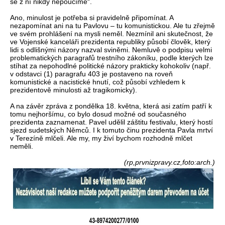
se z ní nikdy nepoučíme“.
Ano, minulost je potřeba si pravidelně připomínat. A
nezapomínat ani na tu Pavlovu – tu komunistickou. Ale tu zřejmě
ve svém prohlášení na mysli neměl. Nezmínil ani skutečnost, že
ve Vojenské kanceláři prezidenta republiky působí člověk, který
lidi s odlišnými názory nazval sviněmi. Nemluvě o podpisu velmi
problematických paragrafů trestního zákoníku, podle kterých lze
stíhat za nepohodlné politické názory prakticky kohokoliv (např.
v odstavci (1) paragrafu 403 je postaveno na roveň
komunistické a nacistické hnutí, což působí vzhledem k
prezidentově minulosti až tragikomicky).
A na závěr zpráva z pondělka 18. května, která asi zatím patří k
tomu nejhoršímu, co bylo dosud možné od současného
prezidenta zaznamenat. Pavel udělil záštitu festivalu, který hostí
sjezd sudetských Němců. I k tomuto činu prezidenta Pavla mrtví
v Terezíně mlčeli. Ale my, my živí bychom rozhodně mlčet
neměli.
(rp,prvnizpravy.cz,foto:arch.)