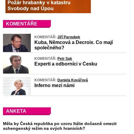
KOMENTÁŘE
KOMENTÁŘ:
Jiří Paroubek
Kuba, Němcová a Decroix. Co mají
společného?
KOMENTÁŘ:
Petr Sak
Experti a odborníci v Česku
KOMENTÁŘ:
Daniela Kovářová
Inferno mezi námi
ANKETA
Měla by Česká republika po vzoru Itálie dočasně omezit
schengenský režim na svých hranicích?