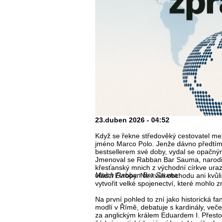
23.duben 2026 - 04:52
Když se řekne středověký cestovatel me
jméno Marco Polo. Jenže dávno předtím
bestsellerem své doby, vydal se opačn
Jmenoval se Rabban Bar Sauma, narodil 
křesťanský mnich z východní církve urazi
Mnich Rabban Bar Sauma
vládci Evropy. Ne kvůli obchodu ani kvůli
vytvořit velké spojenectví, které mohlo z
Na první pohled to zní jako historická f
modlí v Římě, debatuje s kardinály, več
za anglickým králem Eduardem I. Přesto