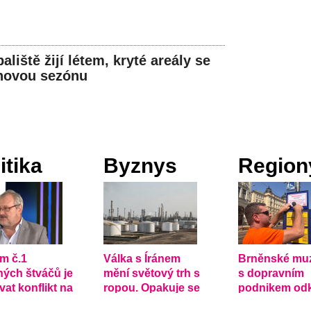
liště žijí létem, kryté areály se
 novou sezónu
itika
Byznys
Region
m č.1
Válka s Íránem
Brněnské mu
ných štváčů je
mění světový trh s
s dopravním
at konflikt na
ropou. Opakuje se
podnikem odk
ině
rok 1979?
historii zastá