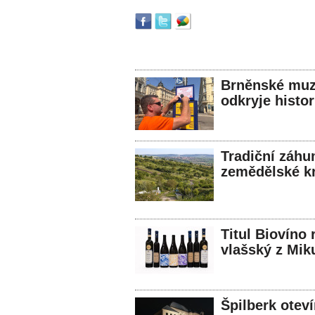
Brněnské muz
odkryje histor
Tradiční záhu
zemědělské kr
Titul Biovíno 
vlašský z Mik
Špilberk otev