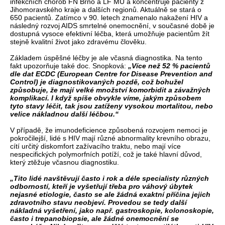
infekčních chorob FN Brno a LF MU a koncentruje pacienty z
Jihomoravského kraje a dalších regionů. Aktuálně se stará o
650 pacientů. Zatímco v 90. letech znamenalo nakažení HIV a
následný rozvoj AIDS smrtelné onemocnění, v současné době je
dostupná vysoce efektivní léčba, která umožňuje pacientům žít
stejně kvalitní život jako zdravému člověku.
Základem úspěšné léčby je ale včasná diagnostika. Na tento
fakt upozorňuje také doc. Snopková:
„Více než 52 % pacientů
dle dat ECDC (European Centre for Disease Prevention and
Control) je diagnostikovaných pozdě, což bohužel
způsobuje, že mají velké množství komorbidit a závažných
komplikací. I když spíše obvykle víme, jakým způsobem
tyto stavy léčit, tak jsou zatíženy vysokou mortalitou, nebo
velice nákladnou další léčbou.“
V případě, že imunodeficience způsobená rozvojem nemoci je
pokročilejší, lidé s HIV mají různé abnormality krevního obrazu,
cítí určitý diskomfort zažívacího traktu, nebo mají více
nespecifických polymorfních potíží, což je také hlavní důvod,
který ztěžuje včasnou diagnostiku.
„Tito lidé navštěvují často i rok a déle specialisty různých
odborností, kteří je vyšetřují třeba pro váhový úbytek
nejasné etiologie, často se ale žádná exaktní příčina jejich
zdravotního stavu neobjeví. Provedou se tedy další
nákladná vyšetření, jako např. gastroskopie, kolonoskopie,
často i trepanobiopsie, ale žádné onemocnění se