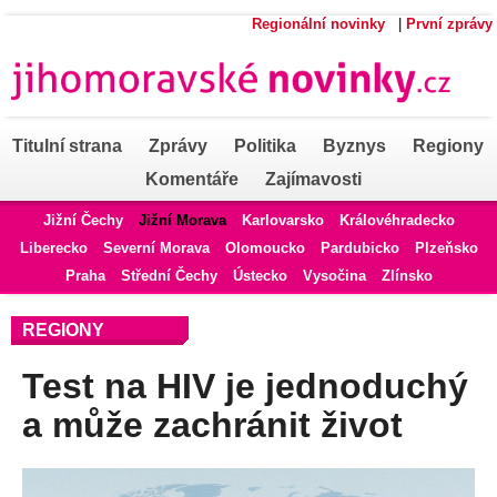
Regionální novinky
|
První zprávy
Titulní strana
Zprávy
Politika
Byznys
Regiony
Komentáře
Zajímavosti
Jižní Čechy
Jižní Morava
Karlovarsko
Královéhradecko
Liberecko
Severní Morava
Olomoucko
Pardubicko
Plzeňsko
Praha
Střední Čechy
Ústecko
Vysočina
Zlínsko
REGIONY
Test na HIV je jednoduchý
a může zachránit život