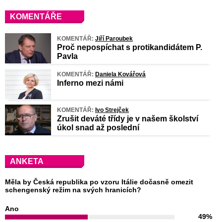
KOMENTÁŘE
KOMENTÁŘ:
Jiří Paroubek
Proč nepospíchat s protikandidátem P.
Pavla
KOMENTÁŘ:
Daniela Kovářová
Inferno mezi námi
KOMENTÁŘ:
Ivo Strejček
Zrušit deváté třídy je v našem školství
úkol snad až poslední
ANKETA
Měla by Česká republika po vzoru Itálie dočasně omezit
schengenský režim na svých hranicích?
Ano
49%