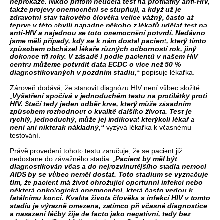
neprokáže. Nikdo přitom neudělá test na protilátky anti-HIV,
takže projevy onemocnění se stupňují, a když už je
zdravotní stav takového člověka velice vážný, často až
teprve v této chvíli napadne někoho z lékařů udělat test na
anti-HIV a najednou se toto onemocnění potvrdí. Nedávno
jsme měli případy, kdy se k nám dostal pacient, který tímto
způsobem obcházel lékaře různých odborností rok, jiný
dokonce tři roky. V zásadě i podle pacientů v našem HIV
centru můžeme potvrdit data ECDC o více než 50 %
diagnostikovaných v pozdním stadiu,“
popisuje lékařka.
Zároveň dodává, že stanovit diagnózu HIV není vůbec složité.
„
Vyšetření spočívá v jednoduchém testu na protilátky proti
HIV. Stačí tedy jeden odběr krve, který může zásadním
způsobem rozhodnout o kvalitě dalšího života. Test je
rychlý, jednoduchý, může jej indikovat kterýkoli lékař a
není ani nikterak nákladný,“
vyzývá lékařka k včasnému
testování.
Právě provedení tohoto testu zaručuje, že se pacient již
nedostane do závažného stadia. „
Pacient by měl být
diagnostikován včas a do nejrozvinutějšího stadia nemoci
AIDS by se vůbec neměl dostat. Toto stadium se vyznačuje
tím, že pacient má život ohrožující oportunní infekci nebo
některá onkologická onemocnění, která často vedou k
fatálnímu konci. Kvalita života člověka s infekcí HIV v tomto
stadiu je výrazně omezena, zatímco při včasné diagnostice
a nasazení léčby žije de facto jako negativní, tedy bez