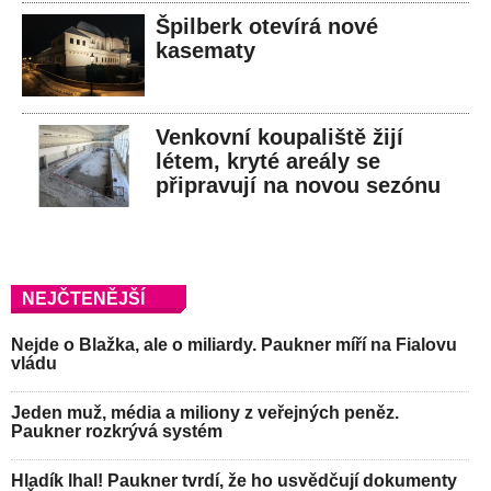
Špilberk otevírá nové
kasematy
Venkovní koupaliště žijí
létem, kryté areály se
připravují na novou sezónu
NEJČTENĚJŠÍ
Nejde o Blažka, ale o miliardy. Paukner míří na Fialovu
vládu
Jeden muž, média a miliony z veřejných peněz.
Paukner rozkrývá systém
Hladík lhal! Paukner tvrdí, že ho usvědčují dokumenty