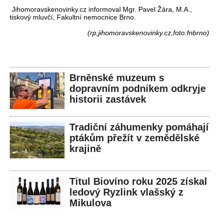
Jihomoravskenovinky.cz informoval Mgr. Pavel Žára, M.A.,
tiskový mluvčí, Fakultní nemocnice Brno.
(rp,jihomoravskenovinky.cz,foto:fnbrno)
Brněnské muzeum s
dopravním podnikem odkryje
historii zastávek
Tradiční záhumenky pomáhají
ptákům přežít v zemědělské
krajině
Titul Biovíno roku 2025 získal
ledový Ryzlink vlašský z
Mikulova