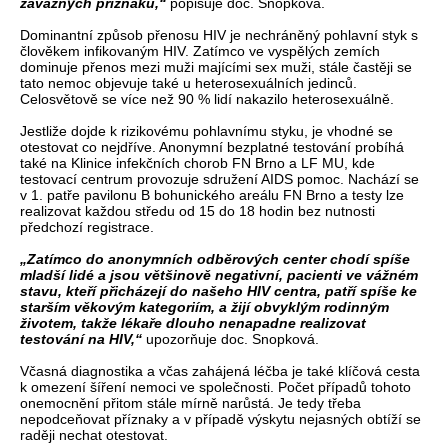
závažných příznaků,“
popisuje doc. Snopková.
Dominantní způsob přenosu HIV je nechráněný pohlavní styk s
člověkem infikovaným HIV. Zatímco ve vyspělých zemích
dominuje přenos mezi muži majícími sex muži, stále častěji se
tato nemoc objevuje také u heterosexuálních jedinců.
Celosvětově se více než 90 % lidí nakazilo heterosexuálně.
Jestliže dojde k rizikovému pohlavnímu styku, je vhodné se
otestovat co nejdříve. Anonymní bezplatné testování probíhá
také na Klinice infekčních chorob FN Brno a LF MU, kde
testovací centrum provozuje sdružení AIDS pomoc. Nachází se
v 1. patře pavilonu B bohunického areálu FN Brno a testy lze
realizovat každou středu od 15 do 18 hodin bez nutnosti
předchozí registrace.
„Zatímco do anonymních odběrových center chodí spíše
mladší lidé a jsou většinově negativní, pacienti ve vážném
stavu, kteří přicházejí do našeho HIV centra, patří spíše ke
starším věkovým kategoriím, a žijí obvyklým rodinným
životem, takže lékaře dlouho nenapadne realizovat
testování na HIV,“
upozorňuje doc. Snopková.
Včasná diagnostika a včas zahájená léčba je také klíčová cesta
k omezení šíření nemoci ve společnosti. Počet případů tohoto
onemocnění přitom stále mírně narůstá. Je tedy třeba
nepodceňovat příznaky a v případě výskytu nejasných obtíží se
raději nechat otestovat.