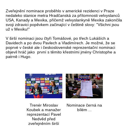
Zveřejnění nominace proběhlo v americké rezidenci v Praze
nedaleko stanice metra Hradčanská za přítomnosti velvyslanců
USA, Kanady a Mexika, přičemž velvyslankyně Mexika zakončila
svoji zdravici popěvkem začinající v češtině slovy: "Všichni jsou
už v Mexiku!"
V širší nominaci jsou čtyři Tomášové, po třech Lukáších a
Davidech a po dvou Pavlech a Vladimírech. Je možné, že se
poprvé v české ale i československé reprezentační nominaci
objevil hráč jako první s těmito křestními jmény Christophe a
patrně i Hugo.
Trenér Miroslav
Nominace černá na
Koubek a manažer
bílém ...
reprezentací Pavel
Nedvěd před
zveřejněním širší
nominace