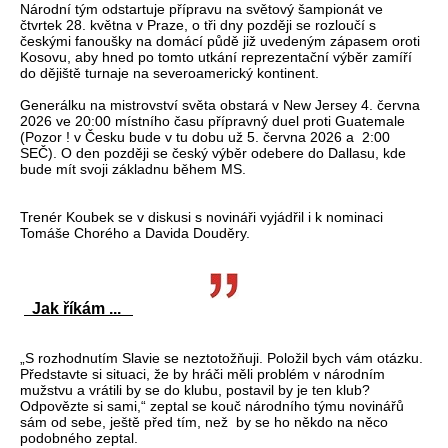
Národní tým odstartuje přípravu na světový šampionát ve
čtvrtek 28. května v Praze, o tři dny později se rozloučí s
českými fanoušky na domácí půdě již uvedeným zápasem oroti
Kosovu, aby hned po tomto utkání reprezentační výběr zamíří
do dějiště turnaje na severoamerický kontinent.
Generálku na mistrovství světa obstará v New Jersey 4. června
2026 ve 20:00 místního času přípravný duel proti Guatemale
(Pozor ! v Česku bude v tu dobu už 5. června 2026 a 2:00
SEČ). O den později se český výběr odebere do Dallasu, kde
bude mít svoji základnu během MS.
Trenér Koubek se v diskusi s novináři vyjádřil i k nominaci
Tomáše Chorého a Davida Douděry.
Jak říkám ...
„S rozhodnutím Slavie se neztotožňuji. Položil bych vám otázku.
Představte si situaci, že by hráči měli problém v národním
mužstvu a vrátili by se do klubu, postavil by je ten klub?
Odpovězte si sami,“ zeptal se kouč národního týmu novinářů
sám od sebe, ještě před tím, než by se ho někdo na něco
podobného zeptal.