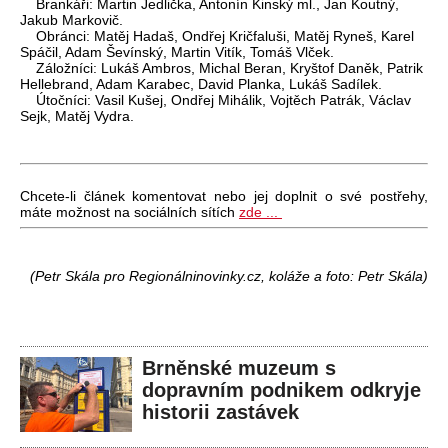
Brankáři: Martin Jedlička, Antonín Kinský ml., Jan Koutný,
Jakub Markovič.
Obránci: Matěj Hadaš, Ondřej Kričfaluši, Matěj Ryneš, Karel
Spáčil, Adam Ševínský, Martin Vitík, Tomáš Vlček.
Záložníci: Lukáš Ambros, Michal Beran, Kryštof Daněk, Patrik
Hellebrand, Adam Karabec, David Planka, Lukáš Sadílek.
Útočníci: Vasil Kušej, Ondřej Mihálik, Vojtěch Patrák, Václav
Sejk, Matěj Vydra.
Chcete-li článek komentovat nebo jej doplnit o své postřehy,
máte možnost na sociálních sítích
zde ...
(Petr Skála pro Regionálninovinky.cz, koláže a foto: Petr Skála)
Brněnské muzeum s
dopravním podnikem odkryje
historii zastávek