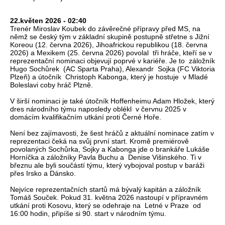
22.květen 2026 - 02:40
Trenér Miroslav Koubek do závěrečné přípravy před MS, na
němž se český tým v základní skupině postupně střetne s Jižní
Koreou (12. června 2026), Jihoafrickou republikou (18. června
2026) a Mexikem (25. června 2026) povolal tři hráče, kteří se v
reprezentační nominaci objevují poprvé v kariéře. Je to záložník
Hugo Sochůrek (AC Sparta Praha), Alexandr Sojka (FC Viktoria
Plzeň) a útočník Christoph Kabonga, který je hostuje v Mladé
Boleslavi coby hráč Plzně.
V širší nominaci je také útočník Hoffenheimu Adam Hložek, který
dres národního týmu naposledy oblékl v červnu 2025 v
domácím kvalifikačním utkání proti Černé Hoře.
Není bez zajímavosti, že šest hráčů z aktuální nominace zatím v
reprezentaci čeká na svůj první start. Kromě premiérově
povolaných Sochůrka, Sojky a Kabonga jde o brankáře Lukáše
Horníčka a záložníky Pavla Buchu a Denise Višinského. Ti v
březnu ale byli součástí týmu, který vybojoval postup v baráži
přes Irsko a Dánsko.
Nejvíce reprezentačních startů má bývalý kapitán a záložník
Tomáš Souček. Pokud 31. května 2026 nastoupí v přípravném
utkání proti Kosovu, který se odehraje na Letné v Praze od
16:00 hodin, připíše si 90. start v národním týmu.