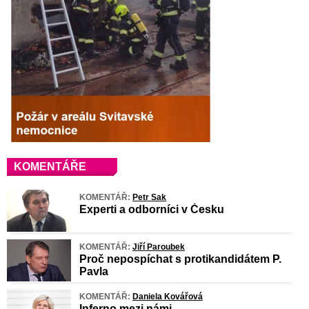
KOMENTÁŘE
KOMENTÁŘ:
Petr Sak
Experti a odborníci v Česku
KOMENTÁŘ:
Jiří Paroubek
Proč nepospíchat s protikandidátem P.
Pavla
KOMENTÁŘ:
Daniela Kovářová
Inferno mezi námi