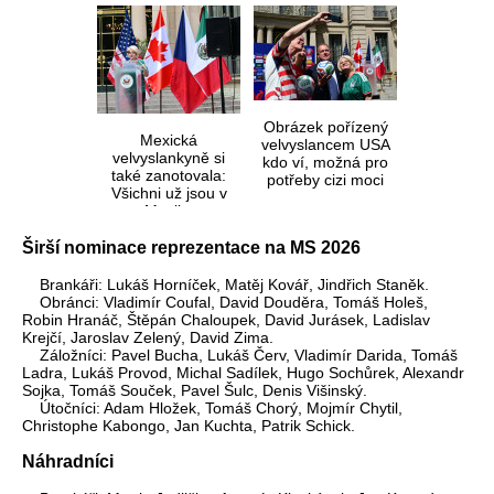
Obrázek pořízený
Mexická
velvyslancem USA
velvyslankyně si
kdo ví, možná pro
také zanotovala:
potřeby cizi moci
Všichni už jsou v
Mexiku
Širší nominace reprezentace na MS 2026
Brankáři: Lukáš Horníček, Matěj Kovář, Jindřich Staněk.
Obránci: Vladimír Coufal, David Douděra, Tomáš Holeš,
Robin Hranáč, Štěpán Chaloupek, David Jurásek, Ladislav
Krejčí, Jaroslav Zelený, David Zima.
Záložníci: Pavel Bucha, Lukáš Červ, Vladimír Darida, Tomáš
Ladra, Lukáš Provod, Michal Sadílek, Hugo Sochůrek, Alexandr
Sojka, Tomáš Souček, Pavel Šulc, Denis Višinský.
Útočníci: Adam Hložek, Tomáš Chorý, Mojmír Chytil,
Christophe Kabongo, Jan Kuchta, Patrik Schick.
Náhradníci