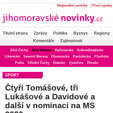
Regionální novinky
|
První zprávy
Titulní strana
Zprávy
Politika
Byznys
Regiony
Komentáře
Zajímavosti
Jižní Čechy
Jižní Morava
Karlovarsko
Královéhradecko
Liberecko
Severní Morava
Olomoucko
Pardubicko
Plzeňsko
Praha
Střední Čechy
Ústecko
Vysočina
Zlínsko
SPORT
Čtyři Tomášové, tři
Lukášové a Davidové a
další v nominaci na MS