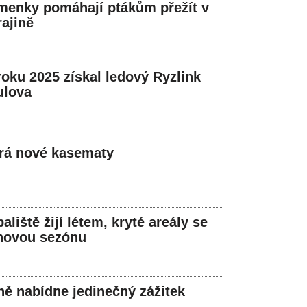
menky pomáhají ptákům přežít v
ajině
roku 2025 získal ledový Ryzlink
ulova
írá nové kasematy
liště žijí létem, kryté areály se
 novou sezónu
lně nabídne jedinečný zážitek