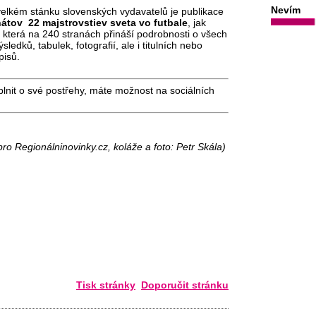
Nevím
 velkém stánku slovenských vydavatelů je publikace
átov 22 majstrovstiev sveta vo futbale
, jak
, která na 240 stranách přináší podrobnosti o všech
dků, tabulek, fotografií, ale i titulních nebo
sopisů.
plnit o své postřehy, máte možnost na sociálních
pro Regionálninovinky.cz, koláže a foto: Petr Skála)
Tisk stránky
Doporučit stránku