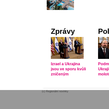
Zprávy
Pol
Izrael a Ukrajina
Podmí
jsou ve sporu kvůli
Ukraj
zničeným
molo
americkým
nadzv
arzenálům
ze žid
(c) Regionální novinky