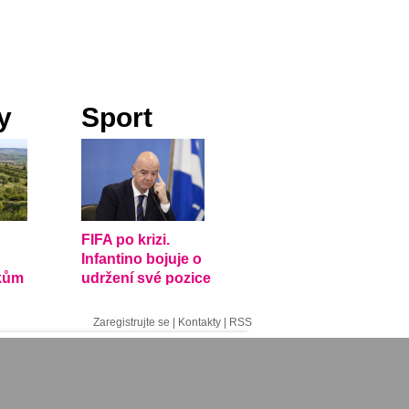
y
Sport
FIFA po krizi.
Infantino bojuje o
kům
udržení své pozice
dělské
Zaregistrujte se
|
Kontakty
|
RSS