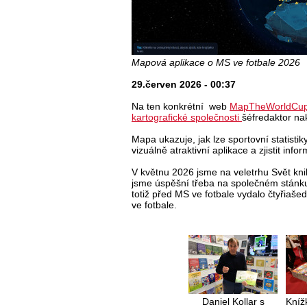
Mapová aplikace o MS ve fotbale 2026
29.červen 2026 - 00:37
Na ten konkrétní web
MapTheWorldCu
kartografické společnosti
šéfredaktor nak
Mapa ukazuje, jak lze sportovní statistiky
vizuálně atraktivní aplikace a zjistit inf
V květnu 2026 jsme na veletrhu Svět knih
jsme úspěšní třeba na společném stánku
totiž před MS ve fotbale vydalo čtyřiaš
ve fotbale.
Daniel Kollar s
Knížk