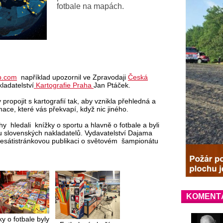
fotbale na mapách.
p.com
například upozornil ve Zpravodaji
Česká
ladatelství
Kartografie Praha
Jan Ptáček.
 propojit s kartografií tak, aby vznikla přehledná a
ormace, které vás překvapí, když nic jiného.
y hledali knížky o sportu a hlavně o fotbale a byli
 slovenských nakladatelů. Vydavatelství Dajama
edesátistránkovou publikaci o světovém šampionátu
KOMENT
y o fotbale byly