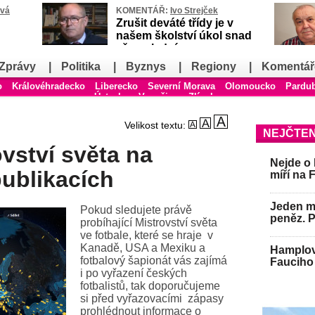
ová
KOMENTÁŘ:
Ivo Strejček
Zrušit deváté třídy je v
našem školství úkol snad
až poslední
Zprávy
|
Politika
|
Byznys
|
Regiony
|
Komentář
o
Královéhradecko
Liberecko
Severní Morava
Olomoucko
Pardu
Ústecko
Vysočina
Zlínsko
Velikost textu:
NEJČTEN
vství světa na
Nejde o 
publikacích
míří na 
Jeden mu
Pokud sledujete právě
peněz. 
probíhající Mistrovství světa
ve fotbale, které se hraje v
Kanadě, USA a Mexiku a
Hamplov
fotbalový šapionát vás zajímá
Fauciho 
i po vyřazení českých
fotbalistů, tak doporučujeme
si před vyřazovacími zápasy
prohlédnout informace o