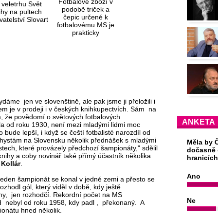
Fotbalové zboží v
 veletrhu Svět
podobě triček a
ihy na pultech
čepic určené k
atelství Slovart
fotbalovému MS je
prakticky
neprodejné
áme jen ve slovenštině, ale pak jsme ji přeložili i
m je v prodeji i v českých knihkupectvích. Sám na
m, že povědomí o světových fotbalových
ANKETA
la od roku 1930, není mezi mladými lidmi moc
 bude lepší, i když se čeští fotbalisté narozdíl od
Chystám na Slovensku několik přednášek s mladými
Měla by Č
stech, které provázely předchozí šampionáty," sdělil
dočasně 
knihy a coby novinář také přímý účastník několika
hranicíc
 Kollár
.
Ano
Jeden šampionát se konal v jedné zemi a přesto se
ozhodl gól, který viděl v době, kdy ještě
my, jen rozhodčí. Rekordní počet na MS
Ne
rd nebyl od roku 1958, kdy padl , překonaný. A
ionátu hned několik.