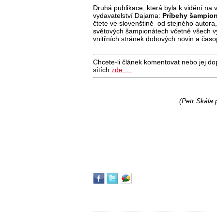
Druhá publikace, která byla k vidění na
vydavatelství Dajama:
Príbehy šampion
čtete ve slovenštině od stejného autora
světových šampionátech včetně všech výsle
vnitřních stránek dobových novin a ča
Chcete-li článek komentovat nebo jej do
sítích
zde ...
(Petr Skála 