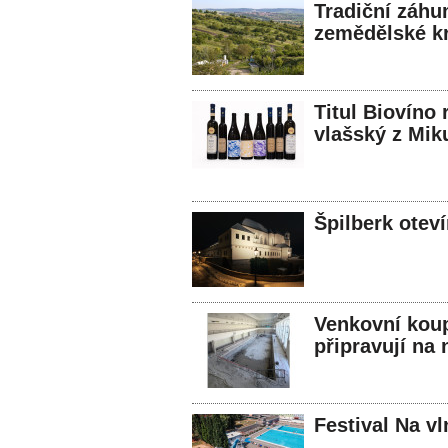
Tradiční záhu
zemědělské kr
Titul Biovíno 
vlašský z Mik
Špilberk otev
Venkovní koupa
připravují na
Festival Na v