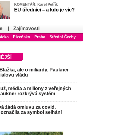
KOMENTÁŘ:
Karel Petřík
EU úředníci – a kdo je víc?
e
|
Zajímavosti
bicko
Plzeňsko
Praha
Střední Čechy
ĚJŠÍ
Blažka, ale o miliardy. Paukner
Fialovu vládu
ž, média a miliony z veřejných
Paukner rozkrývá systém
á žádá omluvu za covid.
označila za symbol selhání