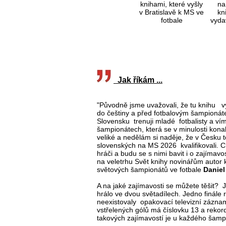
knihami, které vyšly
na
v Bratislavě k MS ve
kn
fotbale
vydav
Jak říkám ...
"Původně jsme uvažovali, že tu knihu vyd
do češtiny a před fotbalovým šampionáte
Slovensku trenuji mladé fotbalisty a ví
šampionátech, která se v minulosti kona
veliké a nedělám si naděje, že v Česku to
slovenských na MS 2026 kvalifikovali. 
hráči a budu se s nimi bavit i o zajímavo
na veletrhu Svět knihy novinářům autor 
světových šampionátů ve fotbale
Daniel
A na jaké zajímavosti se můžete těšit? 
hrálo ve dvou světadílech. Jedno finále r
neexistovaly opakovací televizní zázna
vstřelených gólů má číslovku 13 a reko
takových zajímavostí je u každého šamp