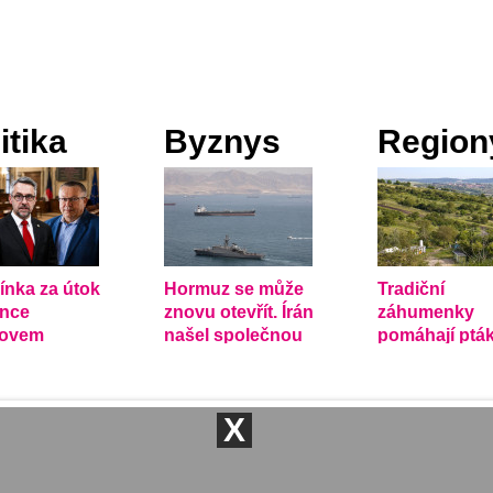
itika
Byznys
Region
nka za útok
Hormuz se může
Tradiční
ince
znovu otevřít. Írán
záhumenky
tovem
našel společnou
pomáhají ptá
edla politiky
řeč s Ománem
přežít v země
le
krajině
X