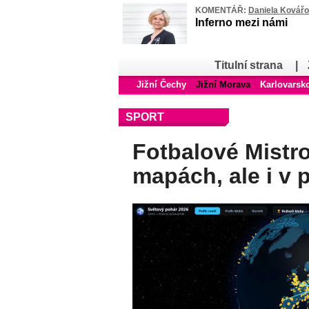
KOMENTÁŘ:
Daniela Kovář
Inferno mezi námi
Titulní strana
|
Jižní Čechy
Jižní Morava
Karlovarsk
SPORT
Fotbalové Mistro
mapách, ale i v 