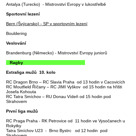
Antalya (Turecko) - Mistrovství Evropy v lukostřelbě
Sportovní lezení
Bern (Švýcarsko) - SP v sportovním lezení
Bouldering
Veslování
Brandenburg (Německo) - Mistrovství Evropy juniorů
Ragby
Extraliga mužů 10. kolo
RC Dragon Brno – RC Slavia Praha od 13 hodin v Cacovicích
RC Moutfield Říčany – RC JIMI Vyškov od 15 hodin na hřišti
Josefa Kohouta
RC Tatra Smíchov – RU Donau Vídeň od 15 hodin pod
Strahovem
První liga mužů
RC Praga Praha - RK Petrovice od 11 hodin ve Vysočanech u
Rokytky
Tatra Smíchov U23 - Brno Bystrc od 12 hodin pod
Strahovem