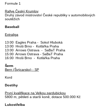
Formule 1
Rallye Český Krumlov
Druhý závod mistrovství České republiky v automobilových
soutěžích
Baseball
Extraliga
13:00 Eagles Praha - Sokol Hluboká
13:00 Hroši Brno - Kotlářka Praha
13:00 Arrows Ostrava - SaBaT Praha
15:00 Arrows Ostrava - SaBaT Praha
16:00 Hroši Brno - Kotlářka Praha
Šerm
Bern (Švýcarsko) - SP
Kord
Dostihy
První kvalifikace na Velkou pardubickou
5800 m, pětiletí a starší koně, dotace 500.000 Kč
Lukostřelba