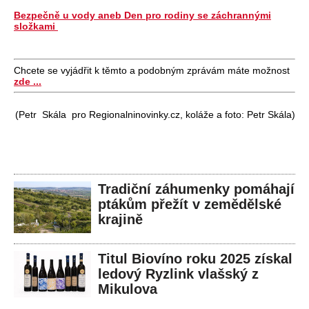
Bezpečně u vody aneb Den pro rodiny se záchrannými
složkami
Chcete se vyjádřit k těmto a podobným zprávám máte možnost
zde ...
(Petr Skála pro Regionalninovinky.cz, koláže a foto: Petr Skála)
Tradiční záhumenky pomáhají
ptákům přežít v zemědělské
krajině
Titul Biovíno roku 2025 získal
ledový Ryzlink vlašský z
Mikulova