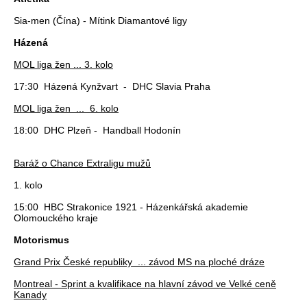
Sia-men (Čína) - Mítink Diamantové ligy
Házená
MOL liga žen ... 3. kolo
17:30 Házená Kynžvart - DHC Slavia Praha
MOL liga žen ... 6. kolo
18:00 DHC Plzeň - Handball Hodonín
Baráž o Chance Extraligu mužů
1. kolo
15:00 HBC Strakonice 1921 - Házenkářská akademie
Olomouckého kraje
Motorismus
Grand Prix České republiky ... závod MS na ploché dráze
Montreal - Sprint a kvalifikace na hlavní závod ve Velké ceně
Kanady