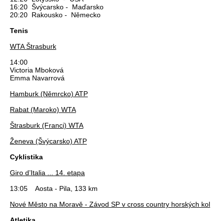
16:20 Švýcarsko - Maďarsko
20:20 Rakousko - Německo
Tenis
WTA Štrasburk
14:00
Victoria Mboková
Emma Navarrová
Hamburk (Němrcko) ATP
Rabat (Maroko) WTA
Štrasburk (Franci) WTA
Ženeva (Švýcarsko) ATP
Cyklistika
Giro d’Italia ... 14. etapa
13:05 Aosta - Pila, 133 km
Nové Město na Moravě - Závod SP v cross country horských kol
Atletika