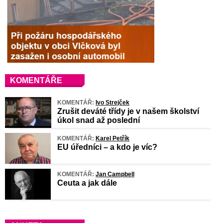
KOMENTÁŘE
KOMENTÁŘ:
Ivo Strejček
Zrušit deváté třídy je v našem školství
úkol snad až poslední
KOMENTÁŘ:
Karel Petřík
EU úředníci – a kdo je víc?
KOMENTÁŘ:
Jan Campbell
Ceuta a jak dále