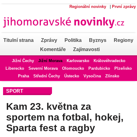
Regionální novinky
|
První zprávy
Titulní strana
Zprávy
Politika
Byznys
Regiony
Komentáře
Zajímavosti
Jižní Čechy
Jižní Morava
Karlovarsko
Královéhradecko
Liberecko
Severní Morava
Olomoucko
Pardubicko
Plzeňsko
Praha
Střední Čechy
Ústecko
Vysočina
Zlínsko
SPORT
Kam 23. května za
sportem na fotbal, hokej,
Sparta fest a ragby