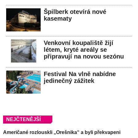
Špilberk otevírá nové
kasematy
Venkovní koupaliště žijí
létem, kryté areály se
připravují na novou sezónu
Festival Na vlně nabídne
jedinečný zážitek
NEJČTENĚJŠÍ
Američané rozlouskli „Orešnika“ a byli překvapeni