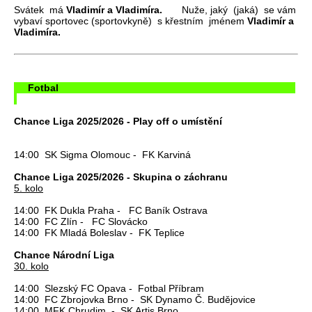
Svátek má
Vladimír a Vladimíra.
Nuže, jaký (jaká) se vám
vybaví sportovec (sportovkyně) s křestním jménem
Vladimír a
Vladimíra.
Fotbal
Chance Liga 2025/2026 - Play off o umístění
14:00 SK Sigma Olomouc - FK Karviná
Chance Liga 2025/2026 - Skupina o záchranu
5. kolo
14:00 FK Dukla Praha - FC Baník Ostrava
14:00 FC Zlín - FC Slovácko
14:00 FK Mladá Boleslav - FK Teplice
Chance Národní Liga
30. kolo
14:00 Slezský FC Opava - Fotbal Příbram
14:00 FC Zbrojovka Brno - SK Dynamo Č. Budějovice
14:00 MFK Chrudim - SK Artis Brno