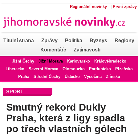
Regionální novinky
|
První zprávy
Titulní strana
Zprávy
Politika
Byznys
Regiony
Komentáře
Zajímavosti
Jižní Čechy
Jižní Morava
Karlovarsko
Královéhradecko
Liberecko
Severní Morava
Olomoucko
Pardubicko
Plzeňsko
Praha
Střední Čechy
Ústecko
Vysočina
Zlínsko
SPORT
Smutný rekord Dukly
Praha, která z ligy spadla
po třech vlastních gólech