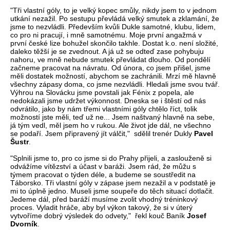
"Tři vlastní góly, to je velký kopec smůly, nikdy jsem to v jednom
utkání nezažil. Po sestupu převládá velký smutek a zklamání, že
jsme to nezvládli. Především kvůli Dukle samotné, klubu, lidem,
co pro ni pracují, i mně samotnému. Moje první angažmá v
první české lize bohužel skončilo takhle. Dostat k.o. není složité,
daleko těžší je se zvednout. A já už se odteď zase pohybuju
nahoru, ve mně nebude smutek převládat dlouho. Od pondělí
začneme pracovat na návratu. Od února, co jsem přišel, jsme
měli dostatek možností, abychom se zachránili. Mrzí mě hlavně
všechny zápasy doma, co jsme nezvládli. Hledali jsme svou tvář.
Výhrou na Slovácku jsme povstali jak Fénix z popela, ale
nedokázali jsme udržet výkonnost. Dneska se i štěstí od nás
odvrátilo, jako by nám třemi vlastními góly chtělo říct, tolik
možností jste měli, teď už ne... Jsem naštvaný hlavně na sebe,
já tým vedl, měl jsem ho v rukou. Ale život jde dál, ne všechno
se podaří. Jsem připravený jít válčit," sdělil trenér Dukly
Pavel
Šustr
.
"Splnili jsme to, pro co jsme si do Prahy přijeli, a zaslouženě si
odvážíme vítězství a účast v baráži. Jsem rád, že můžu s
týmem pracovat o týden déle, a budeme se soustředit na
Táborsko. Tři vlastní góly v zápase jsem nezažil a v podstatě je
mi to úplně jedno. Museli jsme soupeře do těch situací dotlačit.
Jedeme dál, před baráží musíme zvolit vhodný tréninkový
proces. Vyladit hráče, aby byl výkon takový, že si v úterý
vytvoříme dobrý výsledek do odvety," řekl kouč Baník
Josef
Dvorník
.