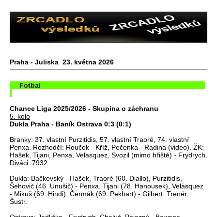
Praha - Juliska 23. května 2026
Fotbal
Chance Liga 2025/2026 - Skupina o záchranu
5. kolo
Dukla Praha - Baník Ostrava 0:3 (0:1)
Branky: 37. vlastní Purzitidis, 57. vlastní Traoré, 74. vlastní
Penxa. Rozhodčí: Rouček - Kříž, Pečenka - Radina (video). ŽK:
Hašek, Tijani, Penxa, Velasquez, Svozil (mimo hřiště) - Frydrych.
Diváci: 7932.
Dukla: Bačkovský - Hašek, Traoré (60. Diallo), Purzitidis,
Šehovič (46. Unušič) - Penxa, Tijani (78. Hanousek), Velasquez
- Mikuš (69. Hindi), Čermák (69. Pekhart) - Gilbert. Trenér:
Šustr.
Ostrava: Jedlička - Frydrych, Chaluš, Pojezný - Bewene,