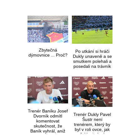
Zbytečná
Po utkání si hráči
dýmovnice ... Proč?
Dukly unaveně a se
smutkem polehali a
posedali na trávník
Trenér Baníku Josef
Trenér Dukly Pavel
Dvorník odmítl
Šustr není
komentovat
trenérem, který by
skutečnost, že
byl v roli ovce, jak
Baník vyhrál, aniž
řekl a jednal
by dali jeho hráči gól