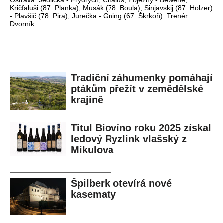
Kričfaluši (87. Planka), Musák (78. Boula), Sinjavskij (87. Holzer)
- Plavšič (78. Pira), Jurečka - Gning (67. Škrkoň). Trenér:
Dvorník.
Tradiční záhumenky pomáhají
ptákům přežít v zemědělské
krajině
Titul Biovíno roku 2025 získal
ledový Ryzlink vlašský z
Mikulova
Špilberk otevírá nové
kasematy