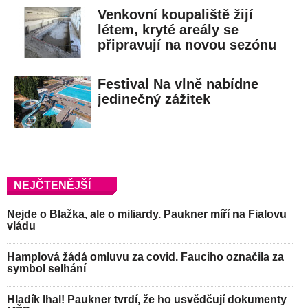
Venkovní koupaliště žijí
létem, kryté areály se
připravují na novou sezónu
Festival Na vlně nabídne
jedinečný zážitek
NEJČTENĚJŠÍ
Nejde o Blažka, ale o miliardy. Paukner míří na Fialovu
vládu
Hamplová žádá omluvu za covid. Fauciho označila za
symbol selhání
Hladík lhal! Paukner tvrdí, že ho usvědčují dokumenty