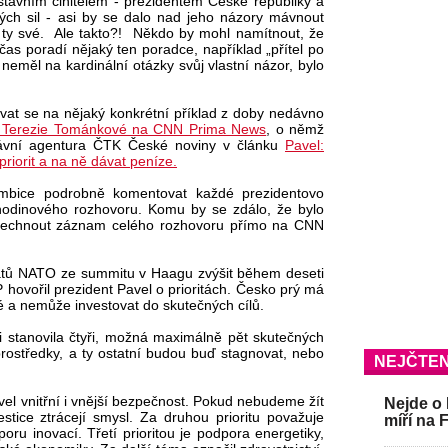
stavním činitelem - prezidentem České republiky a
ených sil - asi by se dalo nad jeho názory mávnout
ty své. Ale takto?! Někdo by mohl namítnout, že
as poradí nějaký ten poradce, například „přítel po
neměl na kardinální otázky svůj vlastní názor, bylo
dívat se na nějaký konkrétní příklad z doby nedávno
ie Terezie Tománkové na CNN Prima News
, o němž
právní agentura ČTK České noviny v článku
Pavel:
 priorit a na ně dávat peníze.
ambice podrobně komentovat každé prezidentovo
hodinového rozhovoru. Komu by se zdálo, že bylo
slechnout záznam celého rozhovoru přímo na CNN
tátů NATO ze summitu v Haagu zvýšit během deseti
 hovořil prezident Pavel o prioritách. Česko prý má
é a nemůže investovat do skutečných cílů.
i stanovila čtyři, možná maximálně pět skutečných
prostředky, a ty ostatní budou buď stagnovat, nebo
NEJČTEN
avel vnitřní i vnější bezpečnost. Pokud nebudeme žít
Nejde o 
stice ztrácejí smysl. Za druhou prioritu považuje
míří na 
ru inovací. Třetí prioritou je podpora energetiky,