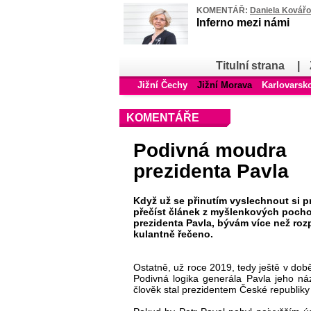
KOMENTÁŘ:
Daniela Kovář
Inferno mezi námi
Titulní strana
|
Jižní Čechy
Jižní Morava
Karlovarsk
KOMENTÁŘE
Podivná moudra
prezidenta Pavla
Když už se přinutím vyslechnout si p
přečíst článek z myšlenkových poch
prezidenta Pavla, bývám více než roz
kulantně řečeno.
Ostatně, už roce 2019, tedy ještě v době
Podivná logika generála Pavla jeho ná
člověk stal prezidentem České republiky 