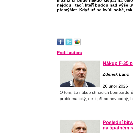
Možná si bude někdo klepat na čelo,
najdou i tací, kteří budou nad výše 
přemýšlet. Když už ne kvůli sobě, tak
Profil autora
Nákup F-35 po
Zdeněk Lanz
26.únor 2026
O tom, že nákup stíhacích bombardérů 
problematický, ne-li přímo nevhodný, b
Poslední bitv
na špatném 