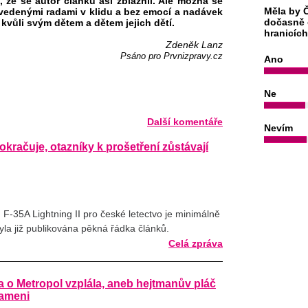
 že se autor článku asi zbláznil. Ale možná se
Měla by Č
uvedenými radami v klidu a bez emocí a nadávek
dočasně 
 kvůli svým dětem a dětem jejich dětí.
hranicíc
Zdeněk Lanz
Psáno pro Prvnizpravy.cz
Ano
Ne
Další komentáře
Nevím
kračuje, otazníky k prošetření zůstávají
F-35A Lightning II pro české letectvo je minimálně
yla již publikována pěkná řádka článků.
Celá zpráva
a o Metropol vzplála, aneb hejtmanův pláč
rameni