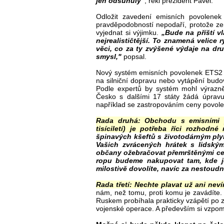
jen odsunuly“
, řekl prezident Pavel.
Odložit zavedení emisních povolenek
pravděpodobností nepodaří, protože zem
vyjednat si výjimku.
„Bude na příští v
nejrealističtější. To znamená velice r
věci, co za ty zvýšené výdaje na dr
smysl,"
popsal.
Nový systém emisních povolenek ETS2 m
na silniční dopravu nebo vytápění budo
Podle expertů by systém mohl výrazně 
Česko s dalšími 17 státy žádá úprav
například se zastropováním ceny povol
Rada druhá: Obchodu s emisními p
tisíciletí) je potřeba říci rozhodné 
špinavých kšeftů s životodárným pl
Vašich zvrácených hrátek s lidsk
občany ožebračovat přemrštěnými cena
ropu budeme nakupovat tam, kde j
milostivě dovolíte, navíc za nestoud
Rada třetí: Nechte plavat už ani nev
nám, než tomu, proti komu je zavádíte.
Ruskem probíhala prakticky vzápětí po z
vojenské operace. A především si vzpome