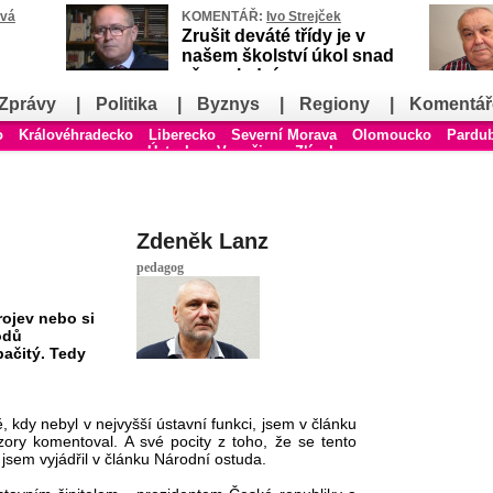
ová
KOMENTÁŘ:
Ivo Strejček
Zrušit deváté třídy je v
našem školství úkol snad
až poslední
Zprávy
|
Politika
|
Byznys
|
Regiony
|
Komentář
o
Královéhradecko
Liberecko
Severní Morava
Olomoucko
Pardu
Ústecko
Vysočina
Zlínsko
Zdeněk Lanz
pedagog
rojev nebo si
odů
pačitý. Tedy
, kdy nebyl v nejvyšší ústavní funkci, jsem v článku
zory komentoval. A své pocity z toho, že se tento
jsem vyjádřil v článku Národní ostuda.