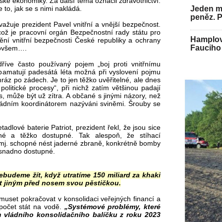
ské ekonomiky. Za další téma označil zdravotnictví.
to, jak se s nimi nakládá.
Jeden mu
peněz. 
važuje prezident Pavel vnitřní a vnější bezpečnost.
 což je pracovní orgán Bezpečnostní rady státu pro
Hamplov
tění vnitřní bezpečnosti České republiky a ochrany
Fauciho 
y ovšem….
dříve často používaný pojem „boj proti vnitřnímu
tě pamatují padesátá léta možná při vyslovení pojmu
mráz po zádech. Je to jen těžko uvěřitelné, ale dnes
 politické procesy“, při nichž zatím většinou padají
s, může být už zítra. A občané s jinými názory, než
i vládním koordinátorem nazýváni sviněmi. Šrouby se
adlové baterie Patriot, prezident řekl, že jsou sice
ahé a těžko dostupné. Tak alespoň, že stíhací
u mj. schopné nést jaderné zbraně, konkrétně bomby
a snadno dostupné.
budeme žít, když utratíme 150 miliard za khaki
t jiným před nosem svou pěstičkou.
muset pokračovat v konsolidaci veřejných financí a
ozpočet stát na vodě.
„Systémové problémy, které
ím vládního konsolidačního balíčku z roku 2023