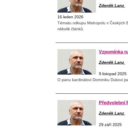
Zdeněk Lanz
16.leden 2026
Tématu odkupu Metropolu v Českých B
několik článků.
Vzpomínka na
Zdeněk Lanz
9.listopad 2025
O panu kardinálovi Dominiku Dukovi js
Předvolební 
Zdeněk Lanz
29.září 2025