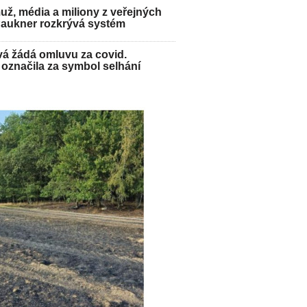
ž, média a miliony z veřejných
Paukner rozkrývá systém
á žádá omluvu za covid.
označila za symbol selhání