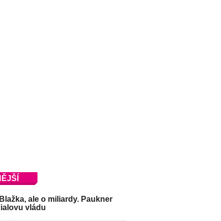
ĚJŠÍ
Blažka, ale o miliardy. Paukner
Fialovu vládu