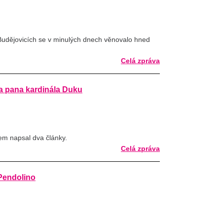
udějovicích se v minulých dnech věnovalo hned
Celá zpráva
 pana kardinála Duku
em napsal dva články.
Celá zpráva
Pendolino