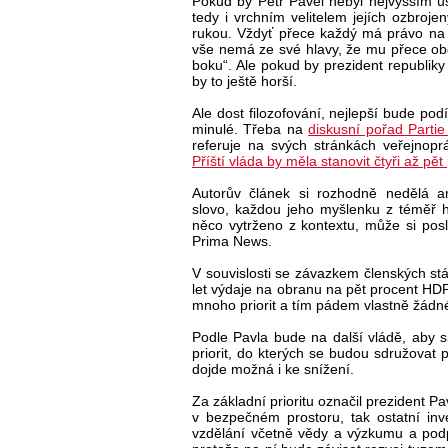
Pokud by Petr Pavel nebyl nejvyšším ú
tedy i vrchním velitelem jejích ozbroj
rukou. Vždyť přece každý má právo na 
vše nemá ze své hlavy, že mu přece obč
boku“. Ale pokud by prezident republiky 
by to ještě horší.
Ale dost filozofování, nejlepší bude po
minulé. Třeba na
diskusní pořad Part
referuje na svých stránkách veřejno
Příští vláda by měla stanovit čtyři až pět
Autorův článek si rozhodně nedělá 
slovo, každou jeho myšlenku z téměř 
něco vytrženo z kontextu, může si po
Prima News.
V souvislosti se závazkem členských s
let výdaje na obranu na pět procent HDP
mnoho priorit a tím pádem vlastně žádn
Podle Pavla bude na další vládě, aby s
priorit, do kterých se budou sdružovat 
dojde možná i ke snížení.
Za základní prioritu označil prezident P
v bezpečném prostoru, tak ostatní inve
vzdělání včetně vědy a výzkumu a podpo