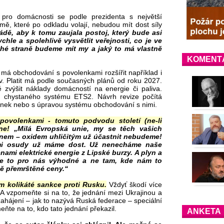
 pro domácnosti se podle prezidenta s největší
ě, které po odkladu volají, nebudou mít dost síly
ládě, aby k tomu zaujala postoj, který bude asi
ychle a spolehlivě vysvětlit veřejnosti, co je ve
uhé straně budeme mít my a jaký to má vlastně
KOMENT
á obchodování s povolenkami rozšířit například i
v. Platit má podle současných plánů od roku 2027.
zvýšit náklady domácností na energie či paliva.
u chystaného systému ETS2. Návrh revize počítá
enek nebo s úpravou systému obchodování s nimi.
ovolenkami - tomuto podvodu století (ne-li
ne!
„Milá Evropská unie, my se těch vašich
ynem – oxidem uhličitým už účastnit nebudeme!
ými osudy už máme dost. Už nenecháme naše
mi elektrické energie z Lipské burzy. A plyn a
e to pro nás výhodné a ne tam, kde nám to
ně přemrštěné ceny.“
ím kolikáté sankce proti Rusku.
Vždyť škodí více
 A vzpomeňte si na to, že jednání mezi Ukrajinou a
ahájení – jak to nazývá Ruská federace – speciální
ňte na to, kdo tato jednání překazil.
ANKETA