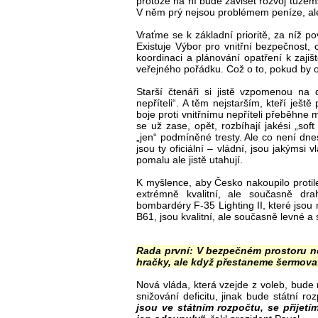
protože na ní bude záviset rozvoj tuzem
V něm prý nejsou problémem peníze, ale 
Vraťme se k základní prioritě, za níž po
Existuje Výbor pro vnitřní bezpečnost,
koordinaci a plánování opatření k zajiš
veřejného pořádku. Což o to, pokud b
Starší čtenáři si jistě vzpomenou na 
nepříteli“. A těm nejstarším, kteří ješ
boje proti vnitřnímu nepříteli přeběhne 
se už zase, opět, rozbíhají jakési „soft
„jen“ podmíněné tresty. Ale co není dne
jsou ty oficiální – vládní, jsou jakýms
pomalu ale jistě utahují.
K myšlence, aby Česko nakoupilo protilet
extrémně kvalitní, ale současně dr
bombardéry F-35 Lighting II, které jso
B61, jsou kvalitní, ale současně levné 
Rada první: V bezpečném prostoru ne
hračky, ale když přestaneme šermova
Nová vláda, která vzejde z voleb, bude 
snižování deficitu, jinak bude státní r
jsou ve státním rozpočtu, se přijet