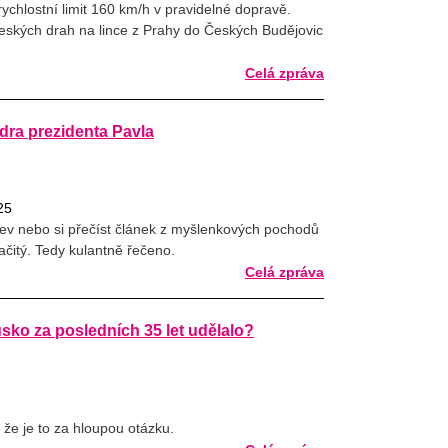
ychlostní limit 160 km/h v pravidelné dopravě.
eských drah na lince z Prahy do Českých Budějovic
.
Celá zpráva
ra prezidenta Pavla
25
ojev nebo si přečíst článek z myšlenkových pochodů
čitý. Tedy kulantně řečeno.
Celá zpráva
sko za posledních 35 let udělalo?
že je to za hloupou otázku.