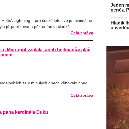
Jeden mu
peněz. 
F-35A Lightning II pro české letectvo je minimálně
Hladík l
yla již publikována pěkná řádka článků.
usvědču
Celá zpráva
a o Metropol vzplála, aneb hejtmanův pláč
rameni
udějovicích se v minulých dnech věnovalo hned
Celá zpráva
 pana kardinála Duku