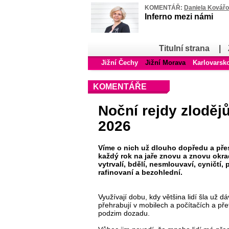
KOMENTÁŘ:
Daniela Kovář
Inferno mezi námi
Titulní strana
|
Jižní Čechy
Jižní Morava
Karlovarsk
KOMENTÁŘE
Noční rejdy zloděj
2026
Víme o nich už dlouho dopředu a pře
každý rok na jaře znovu a znovu okr
vytrvalí, bdělí, nesmlouvaví, cyničtí, 
rafinovaní a bezohlední.
Využívají dobu, kdy většina lidí šla už d
přehrabují v mobilech a počítačích a pře
podzim dozadu.