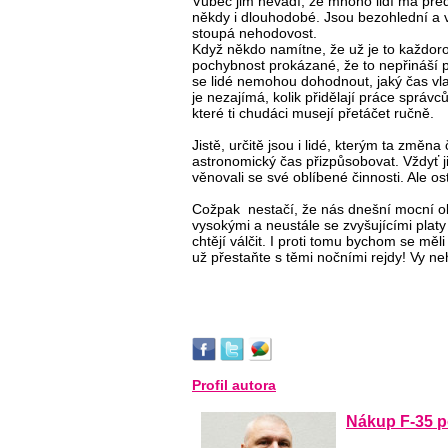
Vůbec jim nevadí, že mnoho lidí má před
někdy i dlouhodobé. Jsou bezohlední a vů
stoupá nehodovost.
Když někdo namítne, že už je to každoro
pochybnost prokázané, že to nepřináší pr
se lidé nemohou dohodnout, jaký čas vlast
je nezajímá, kolik přidělají práce správc
které ti chudáci musejí přetáčet ručně.
Jistě, určitě jsou i lidé, kterým ta změ
astronomický čas přizpůsobovat. Vždyť ji
věnovali se své oblíbené činnosti. Ale os
Cožpak nestačí, že nás dnešní mocní o
vysokými a neustále se zvyšujícími platy
chtějí válčit. I proti tomu bychom se mě
už přestaňte s těmi nočními rejdy! Vy ne
Profil autora
Nákup F-35 po