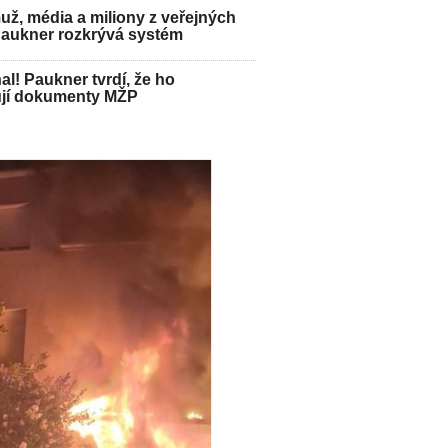
ž, média a miliony z veřejných
Paukner rozkrývá systém
hal! Paukner tvrdí, že ho
jí dokumenty MŽP