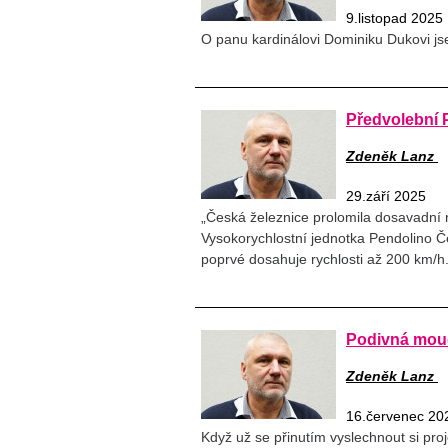
9.listopad 2025
O panu kardinálovi Dominiku Dukovi js
Předvolební 
Zdeněk Lanz
29.září 2025
„Česká železnice prolomila dosavadní r
Vysokorychlostní jednotka Pendolino Č
poprvé dosahuje rychlosti až 200 km/h
Podivná moud
Zdeněk Lanz
16.červenec 20
Když už se přinutím vyslechnout si pr