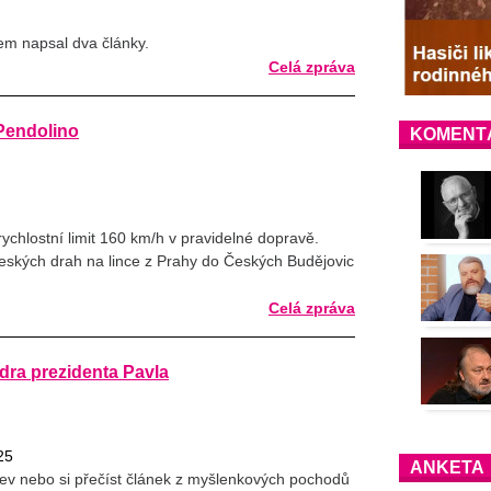
em napsal dva články.
Celá zpráva
Pendolino
KOMENT
ychlostní limit 160 km/h v pravidelné dopravě.
eských drah na lince z Prahy do Českých Budějovic
.
Celá zpráva
ra prezidenta Pavla
25
ANKETA
ojev nebo si přečíst článek z myšlenkových pochodů