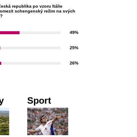
eská republika po vzoru Itálie
omezit schengenský režim na svých
h?
49%
25%
26%
y
Sport