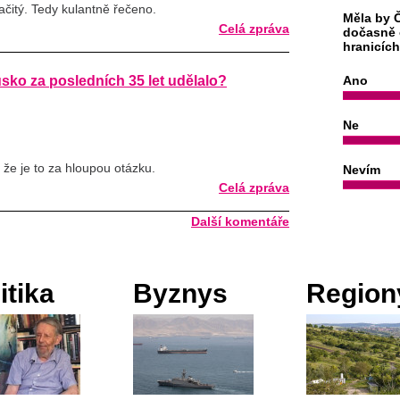
čitý. Tedy kulantně řečeno.
Měla by Č
Celá zpráva
dočasně 
hranicíc
sko za posledních 35 let udělalo?
Ano
Ne
že je to za hloupou otázku.
Nevím
Celá zpráva
Další komentáře
itika
Byznys
Region