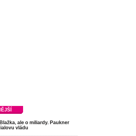
ĚJŠÍ
Blažka, ale o miliardy. Paukner
Fialovu vládu