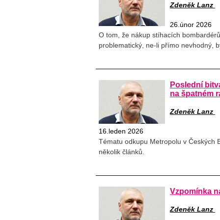
Zdeněk Lanz
26.únor 2026
O tom, že nákup stíhacích bombardérů 
problematický, ne-li přímo nevhodný, b
Poslední bitv
na špatném 
Zdeněk Lanz
16.leden 2026
Tématu odkupu Metropolu v Českých B
několik článků.
Vzpomínka na
Zdeněk Lanz