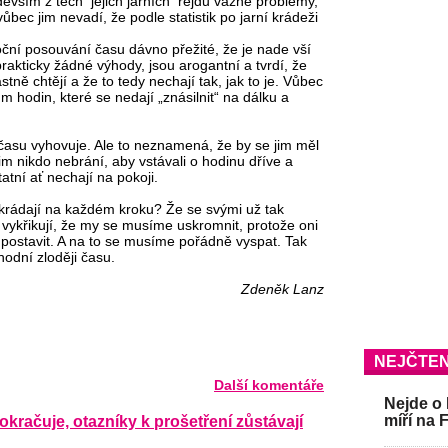
evším z těch jejich jarních rejdů vážné problémy,
bec jim nevadí, že podle statistik po jarní krádeži
ční posouvání času dávno přežité, že je nade vší
akticky žádné výhody, jsou arogantní a tvrdí, že
ně chtějí a že to tedy nechají tak, jak to je. Vůbec
ům hodin, které se nedají „znásilnit“ na dálku a
na času vyhovuje. Ale to neznamená, že by se jim měl
m nikdo nebrání, aby vstávali o hodinu dříve a
tatní ať nechají na pokoji.
krádají na každém kroku? Že se svými už tak
 vykřikují, že my se musíme uskromnit, protože oni
li postavit. A na to se musíme pořádně vyspat. Tak
hodní zloději času.
Zdeněk Lanz
NEJČTEN
Další komentáře
Nejde o 
kračuje, otazníky k prošetření zůstávají
míří na 