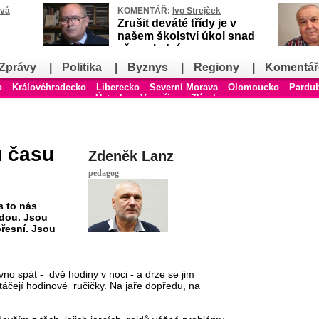
ová
KOMENTÁŘ:
Ivo Strejček
Zrušit deváté třídy je v
našem školství úkol snad
až poslední
Zprávy
|
Politika
|
Byznys
|
Regiony
|
Komentář
o
Královéhradecko
Liberecko
Severní Morava
Olomoucko
Pardu
Ústecko
Vysočina
Zlínsko
ů času
Zdeněk Lanz
pedagog
s to nás
adou. Jsou
přesní. Jsou
ávno spát - dvě hodiny v noci - a drze se jim
táčejí hodinové ručičky. Na jaře dopředu, na