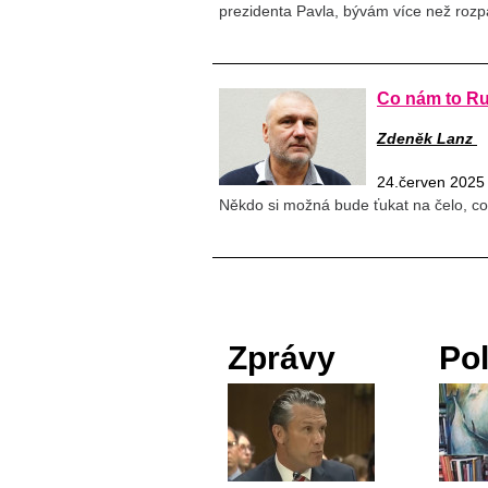
prezidenta Pavla, bývám více než rozpa
Co nám to Ru
Zdeněk Lanz
24.červen 2025
Někdo si možná bude ťukat na čelo, co 
Zprávy
Pol