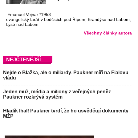
Emanuel Vejnar *1953
evangelický farář v Ledčicích pod Řípem, Brandýse nad Labem,
Lysé nad Labem
Všechny články autora
NEJČTENĚJŠÍ
Nejde o Blažka, ale o miliardy. Paukner míří na Fialovu
vládu
Jeden muž, média a miliony z veřejných peněz.
Paukner rozkrývá systém
Hladík lhal! Paukner tvrdí, že ho usvědčují dokumenty
MŽP