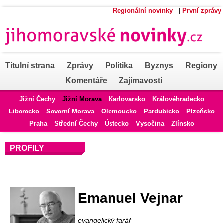
Regionální novinky
|
První zprávy
Titulní strana
Zprávy
Politika
Byznys
Regiony
Komentáře
Zajímavosti
Jižní Čechy
Jižní Morava
Karlovarsko
Královéhradecko
Liberecko
Severní Morava
Olomoucko
Pardubicko
Plzeňsko
Praha
Střední Čechy
Ústecko
Vysočina
Zlínsko
PROFILY
Profil autora
Emanuel Vejnar
evangelický farář