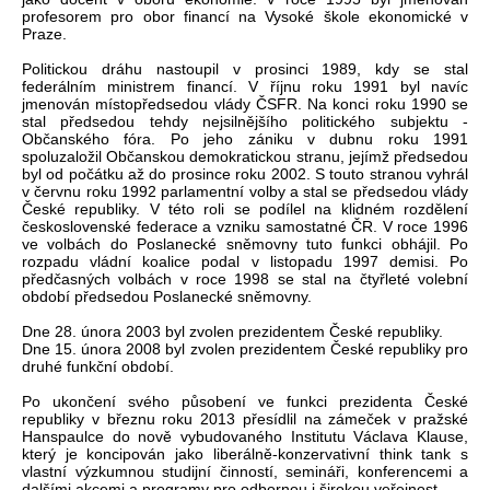
profesorem pro obor financí na Vysoké škole ekonomické v
Praze.
Politickou dráhu nastoupil v prosinci 1989, kdy se stal
federálním ministrem financí. V říjnu roku 1991 byl navíc
jmenován místopředsedou vlády ČSFR. Na konci roku 1990 se
stal předsedou tehdy nejsilnějšího politického subjektu -
Občanského fóra. Po jeho zániku v dubnu roku 1991
spoluzaložil Občanskou demokratickou stranu, jejímž předsedou
byl od počátku až do prosince roku 2002. S touto stranou vyhrál
v červnu roku 1992 parlamentní volby a stal se předsedou vlády
České republiky. V této roli se podílel na klidném rozdělení
československé federace a vzniku samostatné ČR. V roce 1996
ve volbách do Poslanecké sněmovny tuto funkci obhájil. Po
rozpadu vládní koalice podal v listopadu 1997 demisi. Po
předčasných volbách v roce 1998 se stal na čtyřleté volební
období předsedou Poslanecké sněmovny.
Dne 28. února 2003 byl zvolen prezidentem České republiky.
Dne 15. února 2008 byl zvolen prezidentem České republiky pro
druhé funkční období.
Po ukončení svého působení ve funkci prezidenta České
republiky v březnu roku 2013 přesídlil na zámeček v pražské
Hanspaulce do nově vybudovaného Institutu Václava Klause,
který je koncipován jako liberálně-konzervativní think tank s
vlastní výzkumnou studijní činností, semináři, konferencemi a
dalšími akcemi a programy pro odbornou i širokou veřejnost.