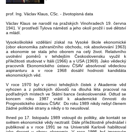
prof. Ing. Václav Klaus, CSc. - životopisná data
Václav Klaus se narodil na pražských Vinohradech 19. června
1941. V prostředí Tylova náměstí a jeho okolí prožil i své dětství
a mládí.
Vysokoškolské vzdělání získal na Vysoké škole ekonomické
(obor ekonomika zahraničního obchodu, rok absolvování 1963)
a ekonomie se stala jeho oborem na celý život. Relativního
uvolnění poměrů v tehdejším Československu využil k
příležitosti studovat v Itálii (1966) a v USA (1969). Jako vědecký
pracovník Ekonomického ústavu ČSAV absolvoval vědeckou
aspiranturu a v roce 1968 dosáhl hodnosti kandidáta
ekonomických věd.
V roce 1970 byl v rámci tehdejších čistek z Akademie věd
vyhozen a z politických důvodů na dlouhá léta pracoval na
podřadných místech ve Státní bance československé. Odtud se
koncem roku 1987 vrátil k akademické činnosti do
Prognostického ústavu ČSAV. Do roku 1989 nikdy nebyl členem
žádné politické strany a nikdy o to neusiloval.
Ihned po 17. listopadu 1989 vstoupil do politiky, ale kontakt se
světem ekonomické vědy neztratil. Dále příležitostně přednášel i
publikoval a v roce 1991 se na Universitě Karlově habilitoval
jako docent v oboru ekonomie. V roce 1995 byl jmenován