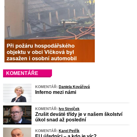
KOMENTÁŘE
KOMENTÁŘ:
Daniela Kovářová
Inferno mezi námi
KOMENTÁŘ:
Ivo Strejček
Zrušit deváté třídy je v našem školství
úkol snad až poslední
KOMENTÁŘ:
Karel Petřík
EU úředníci – a kdo je víc?