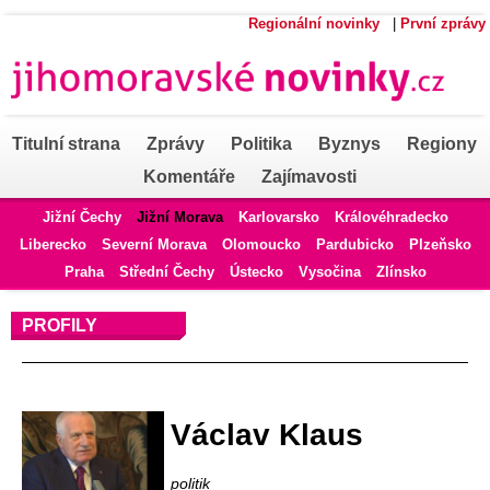
Regionální novinky
|
První zprávy
Titulní strana
Zprávy
Politika
Byznys
Regiony
Komentáře
Zajímavosti
Jižní Čechy
Jižní Morava
Karlovarsko
Královéhradecko
Liberecko
Severní Morava
Olomoucko
Pardubicko
Plzeňsko
Praha
Střední Čechy
Ústecko
Vysočina
Zlínsko
PROFILY
Profil autora
Václav Klaus
politik