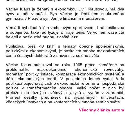
Václav Klaus je ženatý s ekonomkou Livií Klausovou, má dva
syny a pět vnoučat. Syn Václav je ředitelem soukromého
gymnázia v Praze a syn Jan je finančním manažerem.
V mládí byl dlouhá léta vrcholovým sportovcem, hrál košíkovou
a odbíjenou, také rád lyžuje a hraje tenis. Ve volném čase čte
beletrii a poslouchá hudbu, zvláště jazz.
Publikoval přes 40 knih s tématy obecně společenskými,
politickými a ekonomickými, je nositelem mnoha mezinárodních
cen a čestných doktorátů z univerzit z celého světa.
Václav Klaus publikoval od roku 1965 práce zaměřené na
problematiku makroekonomie, ekonomické rovnováhy,
monetární politiky, inflace, komparace ekonomických systémů a
dějin ekonomických teorií. V posledních letech vydal řadu
publikací pojednávajících o ekonomické reformě a hospodářské
politice v transformačním období. Velký počet z nich byl
přeložen do různých světových jazyků a vydán v zahraničí.
Pronesl desítky přednášek na významných univerzitách,
vědeckých ústavech a na konferencích v mnoha zemích světa
Všechny články autora