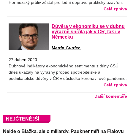
Hormuzský průliv zůstal pro lodní dopravu prakticky uzavřen.
Celá zpráva
Důvěra v ekonomiku se v dubnu
výrazně snížila jak v ČR, tak i v
Německu
Martin Gürtler
27.duben 2020
Dubnové indikátory ekonomického sentimentu z dílny ČSÚ
dnes ukázaly na výrazný propad spotřebitelské a
podnikatelské důvěry v ČR v důsledku koronavirové pandemie.
Celá zpráva
Další komentáře
NEJČTENĚJŠÍ
Nejde o Blažka, ale o miliardy. Paukner míří na Fialovu