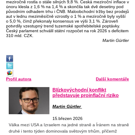
meziročně rostla o stále silných 9,8 %. Česká meziroční inflace v
únoru klesla z 1,6 % na 1,4 % a skončila tak dvě desetiny pod
původním odhadem trhu i ČNB. Maloobchodní tržby bez prodejů
aut v lednu meziměsíčně vzrostly o 1 % a meziročně byly vyšší
o 5,0 %, čímž překonaly konsensus ve výši 3,1 %. Zároveň
potvrdily vzestupný trend tuzemské spotřebitelské poptávky.
Český parlament schválil státní rozpočet na rok 2026 s deficitem
310 mld. CZK.
Martin Gürtler
Profil autora
Další komentáře
Blízkovýchodní konflikt
představuje proinflační riziko
Martin Gürtler
15.březen 2026
Válka mezi USA a Izraelem na jedné straně a Íránem na straně
druhé i tento týden dominovala světovým trhům, přičemž