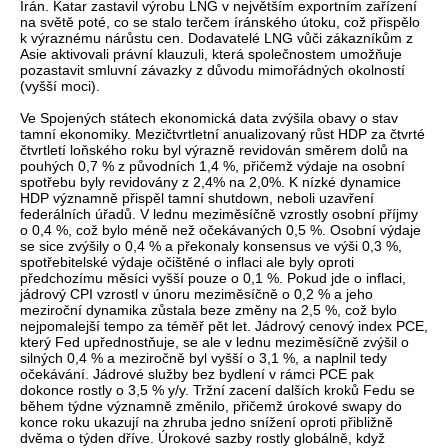
Írán. Katar zastavil výrobu LNG v největším exportním zařízení
na světě poté, co se stalo terčem íránského útoku, což přispělo
k výraznému nárůstu cen. Dodavatelé LNG vůči zákazníkům z
Asie aktivovali právní klauzuli, která společnostem umožňuje
pozastavit smluvní závazky z důvodu mimořádných okolností
(vyšší moci).
Ve Spojených státech ekonomická data zvýšila obavy o stav
tamní ekonomiky. Mezičtvrtletní anualizovaný růst HDP za čtvrté
čtvrtletí loňského roku byl výrazně revidován směrem dolů na
pouhých 0,7 % z původních 1,4 %, přičemž výdaje na osobní
spotřebu byly revidovány z 2,4% na 2,0%. K nízké dynamice
HDP významně přispěl tamní shutdown, neboli uzavření
federálních úřadů. V lednu meziměsíčně vzrostly osobní příjmy
o 0,4 %, což bylo méně než očekávaných 0,5 %. Osobní výdaje
se sice zvýšily o 0,4 % a překonaly konsensus ve výši 0,3 %,
spotřebitelské výdaje očištěné o inflaci ale byly oproti
předchozímu měsíci vyšší pouze o 0,1 %. Pokud jde o inflaci,
jádrový CPI vzrostl v únoru meziměsíčně o 0,2 % a jeho
meziroční dynamika zůstala beze změny na 2,5 %, což bylo
nejpomalejší tempo za téměř pět let. Jádrový cenový index PCE,
který Fed upřednostňuje, se ale v lednu meziměsíčně zvýšil o
silných 0,4 % a meziročně byl vyšší o 3,1 %, a naplnil tedy
očekávání. Jádrové služby bez bydlení v rámci PCE pak
dokonce rostly o 3,5 % y/y. Tržní zacení dalších kroků Fedu se
během týdne významně změnilo, přičemž úrokové swapy do
konce roku ukazují na zhruba jedno snížení oproti přibližně
dvěma o týden dříve. Úrokové sazby rostly globálně, když