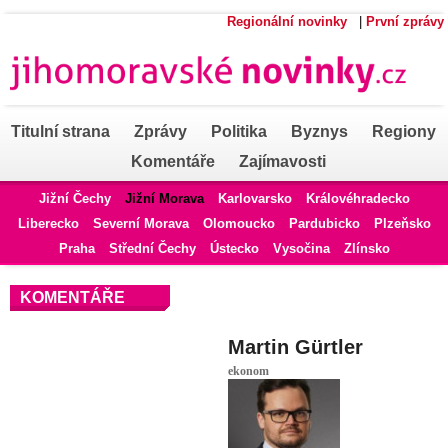
Regionální novinky
|
První zprávy
Titulní strana
Zprávy
Politika
Byznys
Regiony
Komentáře
Zajímavosti
Jižní Čechy
Jižní Morava
Karlovarsko
Královéhradecko
Liberecko
Severní Morava
Olomoucko
Pardubicko
Plzeňsko
Praha
Střední Čechy
Ústecko
Vysočina
Zlínsko
KOMENTÁŘE
Martin Gürtler
ekonom