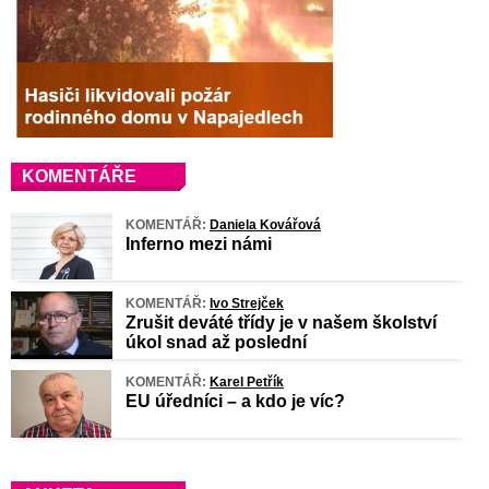
KOMENTÁŘE
KOMENTÁŘ:
Daniela Kovářová
Inferno mezi námi
KOMENTÁŘ:
Ivo Strejček
Zrušit deváté třídy je v našem školství
úkol snad až poslední
KOMENTÁŘ:
Karel Petřík
EU úředníci – a kdo je víc?