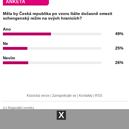
ANKETA
Měla by Česká republika po vzoru Itálie dočasně omezit
schengenský režim na svých hranicích?
Ano
49%
Ne
25%
Nevím
26%
Klasická verze
|
Zaregistrujte se
|
Kontakty
|
RSS
(c) Regionální novinky
X