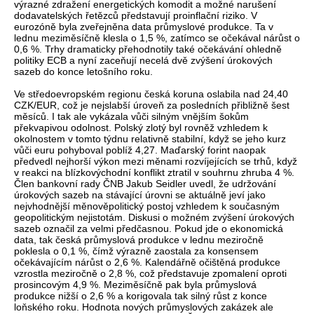
výrazné zdražení energetických komodit a možné narušení
dodavatelských řetězců představují proinflační riziko. V
eurozóně byla zveřejněna data průmyslové produkce. Ta v
lednu meziměsíčně klesla o 1,5 %, zatímco se očekával nárůst o
0,6 %. Trhy dramaticky přehodnotily také očekávání ohledně
politiky ECB a nyní zaceňují necelá dvě zvýšení úrokových
sazeb do konce letošního roku.
Ve středoevropském regionu česká koruna oslabila nad 24,40
CZK/EUR, což je nejslabší úroveň za posledních přibližně šest
měsíců. I tak ale vykázala vůči silným vnějším šokům
překvapivou odolnost. Polský zlotý byl rovněž vzhledem k
okolnostem v tomto týdnu relativně stabilní, když se jeho kurz
vůči euru pohyboval poblíž 4,27. Maďarský forint naopak
předvedl nejhorší výkon mezi měnami rozvíjejících se trhů, když
v reakci na blízkovýchodní konflikt ztratil v souhrnu zhruba 4 %.
Člen bankovní rady ČNB Jakub Seidler uvedl, že udržování
úrokových sazeb na stávající úrovni se aktuálně jeví jako
nejvhodnější měnověpolitický postoj vzhledem k současným
geopolitickým nejistotám. Diskusi o možném zvýšení úrokových
sazeb označil za velmi předčasnou. Pokud jde o ekonomická
data, tak česká průmyslová produkce v lednu meziročně
poklesla o 0,1 %, čímž výrazně zaostala za konsensem
očekávajícím nárůst o 2,6 %. Kalendářně očištěná produkce
vzrostla meziročně o 2,8 %, což představuje zpomalení oproti
prosincovým 4,9 %. Meziměsíčně pak byla průmyslová
produkce nižší o 2,6 % a korigovala tak silný růst z konce
loňského roku. Hodnota nových průmyslových zakázek ale