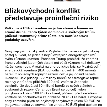
Blízkovýchodní konflikt
představuje proinflační riziko
Válka mezi USA a Izraelem na jedné straně a Íránem na
straně druhé i tento týden dominovala světovým trhům,
přičemž Hormuzský průliv zůstal pro lodní dopravu
prakticky uzavřen.
Nový nejvyšší íránský vůdce Mojtaba Khamenei zaujal vzdorný
postoj a uvedl, že jeden z nejdůležitějších energetických uzlů
světa zůstane uzavřen. Prezident Trump prohlásil, že zabránit
Íránu v získání jaderných zbraní má větší význam než dočasný
nárůst ceny ropy. V reakci na energetickou krizi se Mezinárodní
energetická agentura (IEA) dohodla na uvolnění 400 milionů
barelů z nouzových ropných rezerv, což je její dosud největší
uvolnění. USA přispějí 172 miliony barelů ze Strategické ropné
rezervy v průběhu přibližně 120 dnů, zatímco Japonsko
oznámilo, že dodá asi 80 milionů barelů ze svých státních a
soukromých rezerv. Cena ropy Brent se po celý týden
pohybovala kolem 100 USD za barel, přičemž před začátkem
konfliktu se obchodovala za přibližně 70 USD za barel. Evropské
ceny zemního plynu se nejčastěji pohybovaly kolem 50 EUR za
megawatthodinu ve srovnání se zhruba 30 EUR před útokem na