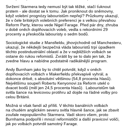
Svržení Starmera tedy nemusí být tak těžké, stačí ťuknout
prstem - ale dostat se k tomu. Jak proniknout do sněmovny,
když volební prognózy labouristům nepřejí? Průzkumy ukazují,
že v čele britských volebních preferencí je s velkou převahou
Reform Party, kterou vede Nigel Farage. Před pár dny, zhruba
v době oněch doplňovacích voleb, vedla s rekordními 29
procenty a přeskočila labouristy o sedm bodů.
Sociologické studie z Mansfieldu, jihovýchodně od Manchesteru,
ukazují, že někdejší bezpečná vláda labouristů trpí úpadkem
těchto postindustriální oblastí a že v nejbližších volbách se
ostane do rukou refomistů. Zvrátit by se to dalo jen tak, že
zvedne hlavu a nabídne podstatně radikálnější program.
Andy Burnham jako by to chtěl potvrdit, když v oněch
doplňovacích volbách v Makerfieldu překvapivě vyhrál, a
dokonce drtivě, s absolutní většinou (54,8 procenta hlasů).
Největšímu soupeři Robertu Kenyonovi za Reform utekl o
dvacet bodů (měl jen 24,5 procenta hlasů).
Labouristům tak
svitla šance na levicovou protihru až dojde na řádné volby pro
celou Británii.
Možná si však fandí až příliš. V těchto banálních volbách
na chudém anglickém severu svitla hlavně šance, jak se zbavit
zoufale nepopulárního Starmera. Vadí skoro všem, proto
Burnhama podpořili i mnozí reformističtí a další pravicoví voliči,
jak po volbách potvrdil samotný Farage.