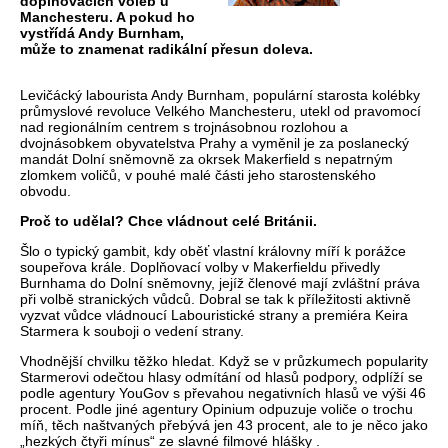
doplňovacích voleb u
Manchesteru. A pokud ho
vystřídá Andy Burnham,
může to znamenat radikální přesun doleva.
Levičácký labourista Andy Burnham, populární starosta kolébky
průmyslové revoluce Velkého Manchesteru, utekl od pravomocí
nad regionálním centrem s trojnásobnou rozlohou a
dvojnásobkem obyvatelstva Prahy a vyměnil je za poslanecký
mandát Dolní sněmovně za okrsek Makerfield s nepatrným
zlomkem voličů, v pouhé malé části jeho starostenského
obvodu.
Proč to udělal? Chce vládnout celé Británii.
Šlo o typický gambit, kdy oběť vlastní královny míří k porážce
soupeřova krále. Doplňovací volby v Makerfieldu přivedly
Burnhama do Dolní sněmovny, jejíž členové mají zvláštní práva
při volbě stranických vůdců. Dobral se tak k příležitosti aktivně
vyzvat vůdce vládnoucí Labouristické strany a premiéra Keira
Starmera k souboji o vedení strany.
Vhodnější chvilku těžko hledat. Když se v průzkumech popularity
Starmerovi odečtou hlasy odmítání od hlasů podpory, odplíží se
podle agentury YouGov s převahou negativních hlasů ve výši 46
procent. Podle jiné agentury Opinium odpuzuje voliče o trochu
míň, těch naštvaných přebývá jen 43 procent, ale to je něco jako
„hezkých čtyři mínus“ ze slavné filmové hlášky .