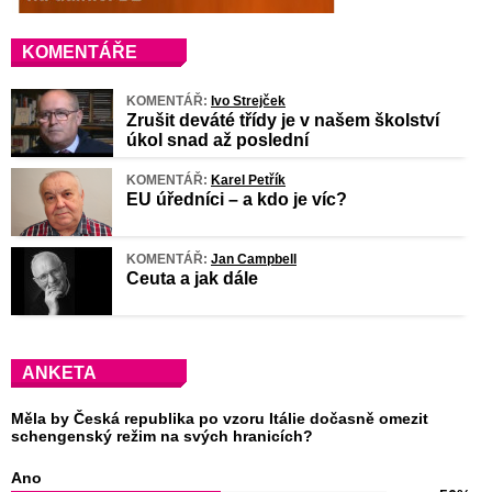
KOMENTÁŘE
KOMENTÁŘ:
Ivo Strejček
Zrušit deváté třídy je v našem školství
úkol snad až poslední
KOMENTÁŘ:
Karel Petřík
EU úředníci – a kdo je víc?
KOMENTÁŘ:
Jan Campbell
Ceuta a jak dále
ANKETA
Měla by Česká republika po vzoru Itálie dočasně omezit
schengenský režim na svých hranicích?
Ano