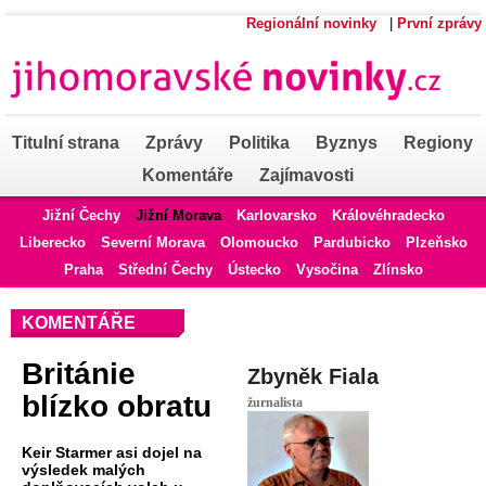
Regionální novinky
|
První zprávy
Titulní strana
Zprávy
Politika
Byznys
Regiony
Komentáře
Zajímavosti
Jižní Čechy
Jižní Morava
Karlovarsko
Královéhradecko
Liberecko
Severní Morava
Olomoucko
Pardubicko
Plzeňsko
Praha
Střední Čechy
Ústecko
Vysočina
Zlínsko
KOMENTÁŘE
Británie
Zbyněk Fiala
blízko obratu
žurnalista
Keir Starmer asi dojel na
výsledek malých