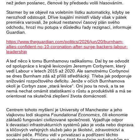
než jeden poslanec, členové by předsedu volili hlasováním.
Starmer by se objevil na volebním lístku automaticky, kdyby se
nerozhodl odstoupit. Dříve loajální ministři vlády však v pátek
premiéra varovali, že pokud nestanoví časový plán svého
odchodu, hrozí mu potupa v důsledku řady rezignací, informuje
Guardian.
https://www.theguardian.com/politics/2026/jun/20/burnham-
allies-confident-no-10-coronation-after-surge-backers-labour-
leadership
A teď něco k tomu Burnhamovu radikalismu. Dal by se odvodit
od spolupráce s krajně levicovým Jeremym Corbynem, který
vedl Labour v letech 2015 až 2020. Ale samotnému Corbynovi
se dnes Burnham zdá až příliš středňácký. Třeba jak podporuje
snižování rozpočtového deficitu. Jenže v očích Burnhamova
okolí je Corbyn zase „stará levice“. Oni jsou ta nová, a ta se
nemá nechat omámit statistikami o růstu a produktivitě a má se
orientovat na skutečná zlepšení života domácností.
Centrem tohoto myšlení je University of Manchester a jeho
vlajkovou lodí skupina
Foundational Economics
, čili ekonomie
základů fungování civilizované společnosti. Vyjadřuje odpor
k devastaci infrastrukturních systémů jako je voda nebo doprava
a klíčových veřejných služeb jako je školství, zdravotnictví a
sociální péče. Příčinu vidí v privatizaci a podřízení těchto
nezbytných činností a struktur čistě finančním požadavkům na