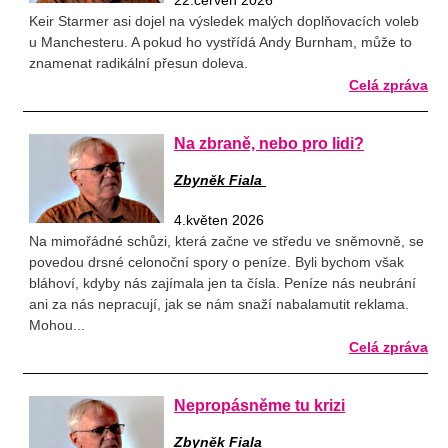
22.červen 2026
Keir Starmer asi dojel na výsledek malých doplňovacích voleb
u Manchesteru. A pokud ho vystřídá Andy Burnham, může to
znamenat radikální přesun doleva.
Celá zpráva
Na zbraně, nebo pro lidi?
Zbyněk Fiala
4.květen 2026
Na mimořádné schůzi, která začne ve středu ve sněmovně, se
povedou drsné celonoční spory o peníze. Byli bychom však
bláhoví, kdyby nás zajímala jen ta čísla. Peníze nás neubrání
ani za nás nepracují, jak se nám snaží nabalamutit reklama.
Mohou...
Celá zpráva
Nepropásněme tu krizi
Zbyněk Fiala