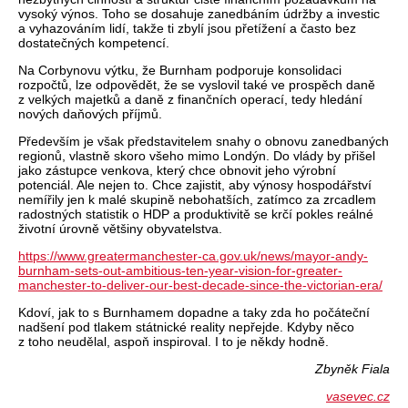
vysoký výnos. Toho se dosahuje zanedbáním údržby a investic
a vyhazováním lidí, takže ti zbylí jsou přetížení a často bez
dostatečných kompetencí.
Na Corbynovu výtku, že Burnham podporuje konsolidaci
rozpočtů, lze odpovědět, že se vyslovil také ve prospěch daně
z velkých majetků a daně z finančních operací, tedy hledání
nových daňových příjmů.
Především je však představitelem snahy o obnovu zanedbaných
regionů, vlastně skoro všeho mimo Londýn. Do vlády by přišel
jako zástupce venkova, který chce obnovit jeho výrobní
potenciál. Ale nejen to. Chce zajistit, aby výnosy hospodářství
nemířily jen k malé skupině nebohatších, zatímco za zrcadlem
radostných statistik o HDP a produktivitě se krčí pokles reálné
životní úrovně většiny obyvatelstva.
https://www.greatermanchester-ca.gov.uk/news/mayor-andy-
burnham-sets-out-ambitious-ten-year-vision-for-greater-
manchester-to-deliver-our-best-decade-since-the-victorian-era/
Kdoví, jak to s Burnhamem dopadne a taky zda ho počáteční
nadšení pod tlakem státnické reality nepřejde. Kdyby něco
z toho neudělal, aspoň inspiroval. I to je někdy hodně.
Zbyněk Fiala
vasevec.cz