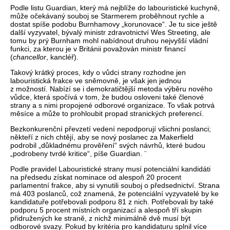
Podle listu Guardian, který má nejblíže do labouristické kuchyně,
může očekávaný souboj se Starmerem proběhnout rychle a
dostat spíše podobu Burnhamovy „korunovace“. Je tu sice ještě
další vyzyvatel, bývalý ministr zdravotnictví Wes Streeting, ale
tomu by prý Burnham mohl nabídnout druhou nejvyšší vládní
funkci, za kterou je v Británii považován ministr financí
(
chancellor
, kancléř).
Takový krátký proces, kdy o vůdci strany rozhodne jen
labouristická frakce ve sněmovně, je však jen jednou
z možností. Nabízí se i demokratičtější metoda výběru nového
vůdce, která spočívá v tom, že budou osloveni také členové
strany a s nimi propojené odborové organizace. To však potrvá
měsíce a může to prohloubit propad stranických preferencí.
Bezkonkurenční převzetí vedení nepodporují všichni poslanci;
někteří z nich chtějí, aby se nový poslanec za Makerfield
podrobil „důkladnému prověření“ svých návrhů, které budou
„podrobeny tvrdé kritice“, píše Guardian. ¨
Podle pravidel Labouristické strany musí potenciální kandidáti
na předsedu získat nominace od alespoň 20 procent
parlamentní frakce, aby si vynutili souboj o předsednictví. Strana
má 403 poslanců, což znamená, že potenciální vyzyvatelé by ke
kandidatuře potřebovali podporu 81 z nich. Potřebovali by také
podporu 5 procent místních organizací a alespoň tří skupin
přidružených ke straně, z nichž minimálně dvě musí být
odborové svazy. Pokud by kritéria pro kandidaturu splnil více