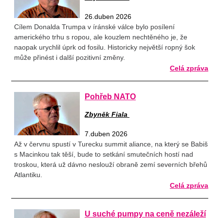
26.duben 2026
Cílem Donalda Trumpa v íránské válce bylo posílení
amerického trhu s ropou, ale kouzlem nechtěného je, že
naopak urychlil úprk od fosilu. Historicky největší ropný šok
může přinést i další pozitivní změny.
Celá zpráva
Pohřeb NATO
Zbyněk Fiala
7.duben 2026
Až v červnu spustí v Turecku summit aliance, na který se Babiš
s Macinkou tak těší, bude to setkání smutečních hostí nad
troskou, která už dávno neslouží obraně zemí severních břehů
Atlantiku.
Celá zpráva
U suché pumpy na ceně nezáleží