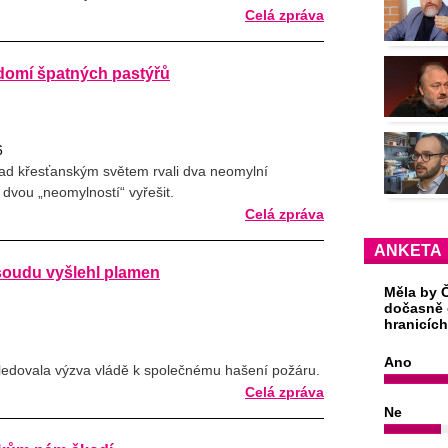
Celá zpráva
domí špatných pastýřů
6
nad křesťanským světem rvali dva neomylní
 dvou „neomylností“ vyřešit.
Celá zpráva
ANKETA
soudu vyšlehl plamen
Měla by Č
dočasně 
hranicíc
Ano
Následovala výzva vládě k společnému hašení požáru.
Celá zpráva
Ne