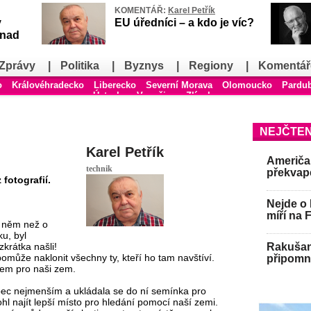
KOMENTÁŘ:
Karel Petřík
v
EU úředníci – a kdo je víc?
snad
Zprávy
|
Politika
|
Byznys
|
Regiony
|
Komentář
o
Královéhradecko
Liberecko
Severní Morava
Olomoucko
Pardu
Ústecko
Vysočina
Zlínsko
NEJČTEN
Karel Petřík
Američan
technik
překvap
 fotografií.
Nejde o 
míří na 
o něm než o
u, byl
krátka našli!
Rakušan 
omůže naklonit všechny ty, kteří ho tam navštíví.
připomně
tem pro naši zem.
 vůbec nejmenším a ukládala se do ní semínka pro
hl najít lepší místo pro hledání pomocí naší zemi.