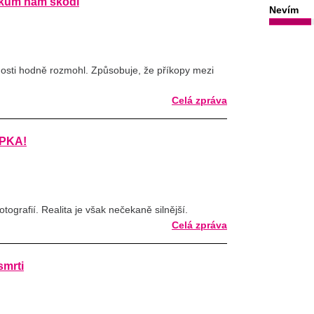
tikům nám škodí
Nevím
nosti hodně rozmohl. Způsobuje, že příkopy mezi
Celá zpráva
ÝPKA!
otografií. Realita je však nečekaně silnější.
Celá zpráva
smrti