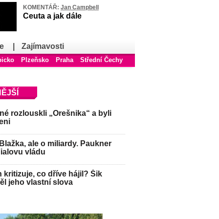
KOMENTÁŘ:
Jan Campbell
Ceuta a jak dále
e
|
Zajímavosti
bicko
Plzeňsko
Praha
Střední Čechy
ĚJŠÍ
é rozlouskli „Orešnika“ a byli
eni
Blažka, ale o miliardy. Paukner
Fialovu vládu
kritizuje, co dříve hájil? Šik
l jeho vlastní slova