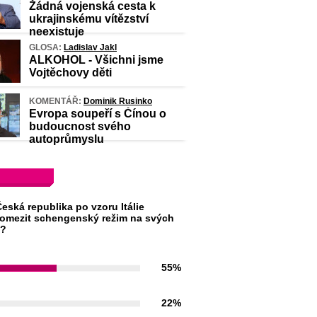
Žádná vojenská cesta k
ukrajinskému vítězství
neexistuje
GLOSA:
Ladislav Jakl
ALKOHOL - Všichni jsme
Vojtěchovy děti
KOMENTÁŘ:
Dominik Rusinko
Evropa soupeří s Čínou o
budoucnost svého
autoprůmyslu
eská republika po vzoru Itálie
omezit schengenský režim na svých
h?
55%
22%