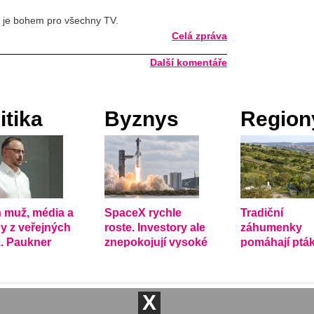
t je bohem pro všechny TV.
Celá zpráva
Další komentáře
itika
Byznys
Region
 muž, média a
SpaceX rychle
Tradiční
ny z veřejných
roste. Investory ale
záhumenky
. Paukner
znepokojují vysoké
pomáhají ptá
ývá systém
náklady
přežít v země
krajině
X