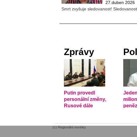
27.duben 2026
Smrt zvyšuje sledovanost! Sledovanos
Zprávy
Pol
Putin provedl
Jeden
personální změny,
milio
Rusové dále
peněz
postupují
rozkr
(c) Regionální novinky