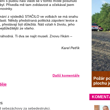
ojení s půdou naší vlasti se v tomto místě posunulo
 byl. Přivedla mě tam zvědavost a očekával jsem
 novinky.
klamání z výsledků STAČILO ve volbách se má snahu
lasti. Někdy předstíraná politická zápolení levice a
přestávají být důležitá. Náš vztah k životu, jeho
nejdůležitější ze všeho.
náhodná. Ti dva se najít museli. Znovu říkám –
Karel Petřík
Další komentáře
děje
KOMENT
26
d sebezáchovy za sebedestrukci.