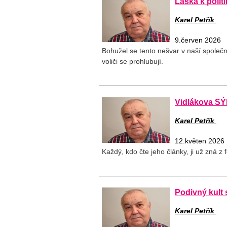
Láska k poli
Karel Petřík
9.červen 2026
Bohužel se tento nešvar v naší společ
voliči se prohlubují.
Vidlákova S
Karel Petřík
12.květen 2026
Každý, kdo čte jeho články, ji už zná z f
Podivný kult 
Karel Petřík