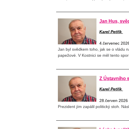
Jan Hus, svě
Karel Petřík
4.červenec 202
Jan byl svědkem toho, jak se o vládu 
papežové. V Kostnici se měl tento spor
Z Ústavního 
Karel Petřík
28.červen 2026
Prezident jím zapálil politický stoh. 