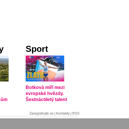
y
Sport
Botková míří mezi
evropské hvězdy.
kům
Šestnáctiletý talent
dělské
uchvacuje atletiku
Zaregistrujte se
|
Kontakty
|
RSS