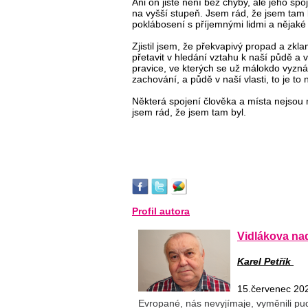
Ani on jistě není bez chyby, ale jeho sp
na vyšší stupeň. Jsem rád, že jsem tam
poklábosení s příjemnými lidmi a nějaké
Zjistil jsem, že překvapivý propad a z
přetavit v hledání vztahu k naší půdě a v
pravice, ve kterých se už málokdo vyzná, 
zachování, a půdě v naší vlasti, to je to 
Některá spojení člověka a místa nejsou 
jsem rád, že jsem tam byl.
Profil autora
Vidlákova na
Karel Petřík
15.červenec 20
Evropané, nás nevyjímaje, vyměnili pu