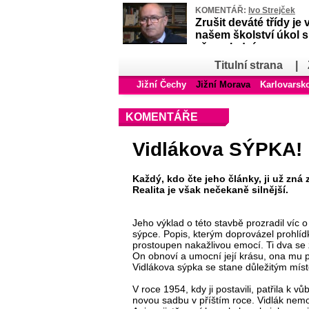
KOMENTÁŘ:
Ivo Strejček
Zrušit deváté třídy je 
našem školství úkol 
až poslední
Titulní strana
|
Jižní Čechy
Jižní Morava
Karlovarsk
KOMENTÁŘE
Vidlákova SÝPKA!
Každý, kdo čte jeho články, ji už zná z
Realita je však nečekaně silnější.
Jeho výklad o této stavbě prozradil víc 
sýpce. Popis, kterým doprovázel prohlídk
prostoupen nakažlivou emocí. Ti dva se z
On obnoví a umocní její krásu, ona mu p
Vidlákova sýpka se stane důležitým mís
V roce 1954, kdy ji postavili, patřila k
novou sadbu v příštím roce. Vidlák nemo