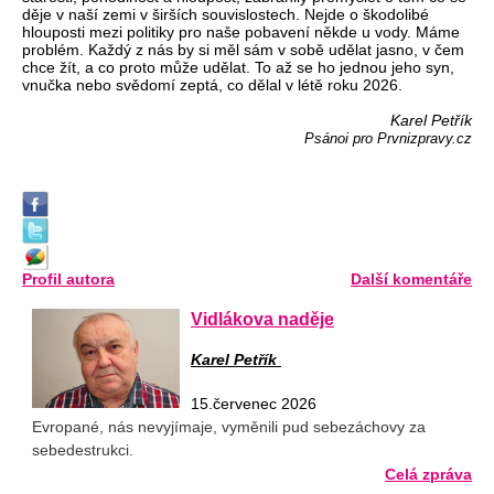
děje v naší zemi v širších souvislostech. Nejde o škodolibé
hlouposti mezi politiky pro naše pobavení někde u vody. Máme
problém. Každý z nás by si měl sám v sobě udělat jasno, v čem
chce žít, a co proto může udělat. To až se ho jednou jeho syn,
vnučka nebo svědomí zeptá, co dělal v létě roku 2026.
Karel Petřík
Psánoi pro Prvnizpravy.cz
Profil autora
Další komentáře
Vidlákova naděje
Karel Petřík
15.červenec 2026
Evropané, nás nevyjímaje, vyměnili pud sebezáchovy za
sebedestrukci.
Celá zpráva