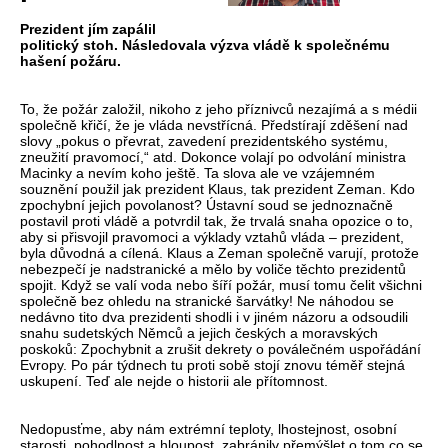
Prezident jím zapálil
politický stoh. Následovala výzva vládě k společnému
hašení požáru.
To, že požár založil, nikoho z jeho příznivců nezajímá a s médii
společně křičí, že je vláda nevstřícná. Předstírají zděšení nad
slovy „pokus o převrat, zavedení prezidentského systému,
zneužití pravomocí,“ atd. Dokonce volají po odvolání ministra
Macinky a nevím koho ještě. Ta slova ale ve vzájemném
souznění použil jak prezident Klaus, tak prezident Zeman. Kdo
zpochybní jejich povolanost? Ústavní soud se jednoznačně
postavil proti vládě a potvrdil tak, že trvalá snaha opozice o to,
aby si přisvojil pravomoci a výklady vztahů vláda – prezident,
byla důvodná a cílená. Klaus a Zeman společně varují, protože
nebezpečí je nadstranické a mělo by voliče těchto prezidentů
spojit. Když se valí voda nebo šíří požár, musí tomu čelit všichni
společně bez ohledu na stranické šarvátky! Ne náhodou se
nedávno tito dva prezidenti shodli i v jiném názoru a odsoudili
snahu sudetských Němců a jejich českých a moravských
poskoků: Zpochybnit a zrušit dekrety o poválečném uspořádání
Evropy. Po pár týdnech tu proti sobě stojí znovu téměř stejná
uskupení. Teď ale nejde o historii ale přítomnost.
Nedopusťme, aby nám extrémní teploty, lhostejnost, osobní
starosti, pohodlnost a hloupost, zabránily přemýšlet o tom co se