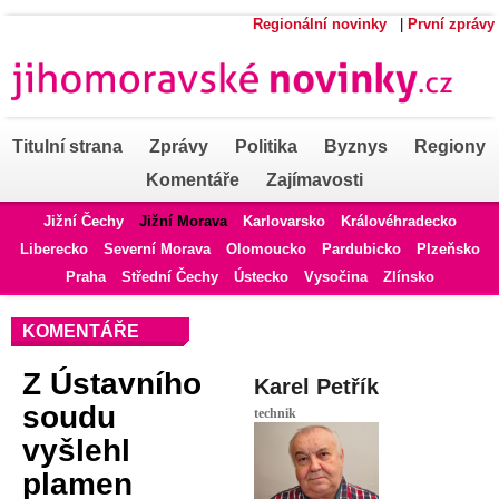
Regionální novinky
|
První zprávy
Titulní strana
Zprávy
Politika
Byznys
Regiony
Komentáře
Zajímavosti
Jižní Čechy
Jižní Morava
Karlovarsko
Královéhradecko
Liberecko
Severní Morava
Olomoucko
Pardubicko
Plzeňsko
Praha
Střední Čechy
Ústecko
Vysočina
Zlínsko
KOMENTÁŘE
Z Ústavního
Karel Petřík
soudu
technik
vyšlehl
plamen