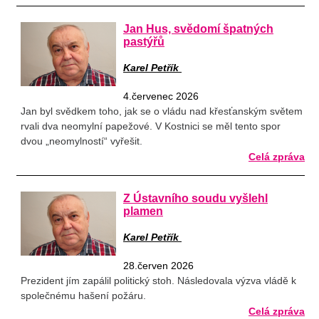
Jan Hus, svědomí špatných
pastýřů
Karel Petřík
4.červenec 2026
Jan byl svědkem toho, jak se o vládu nad křesťanským světem
rvali dva neomylní papežové. V Kostnici se měl tento spor
dvou „neomylností“ vyřešit.
Celá zpráva
Z Ústavního soudu vyšlehl
plamen
Karel Petřík
28.červen 2026
Prezident jím zapálil politický stoh. Následovala výzva vládě k
společnému hašení požáru.
Celá zpráva