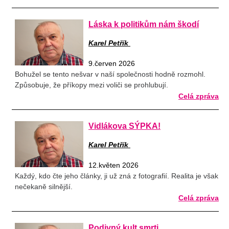
Láska k politikům nám škodí
Karel Petřík
9.červen 2026
Bohužel se tento nešvar v naší společnosti hodně rozmohl.
Způsobuje, že příkopy mezi voliči se prohlubují.
Celá zpráva
Vidlákova SÝPKA!
Karel Petřík
12.květen 2026
Každý, kdo čte jeho články, ji už zná z fotografií. Realita je však
nečekaně silnější.
Celá zpráva
Podivný kult smrti