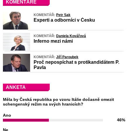
KOMENTÁŘE
KOMENTÁŘ:
Petr Sak
Experti a odborníci v Česku
KOMENTÁŘ:
Daniela Kovářová
Inferno mezi námi
KOMENTÁŘ:
Jiří Paroubek
Proč nepospíchat s protikandidátem P.
Pavla
ANKETA
Měla by Česká republika po vzoru Itálie dočasně omezit
schengenský režim na svých hranicích?
Ano
46%
Ne