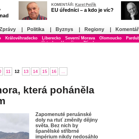
KOMENTÁŘ:
Karel Petřík
v
EU úředníci – a kdo je víc?
snad
Zprávy
|
Politika
|
Byznys
|
Regiony
|
Komentář
o
Královéhradecko
Liberecko
Severní Morava
Olomoucko
Pardu
Ústecko
Vysočina
Zlínsko
0
11
12
13
14
15
16
...
ora, která poháněla
um
Zapomenuté peruánské
doly na rtuť změnily dějiny
světa. Bez nich by
španělské stříbrné
impérium nikdy nedosáhlo