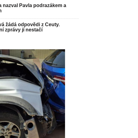
 nazval Pavla podrazákem a
m
vá žádá odpovědi z Ceuty.
í zprávy jí nestačí