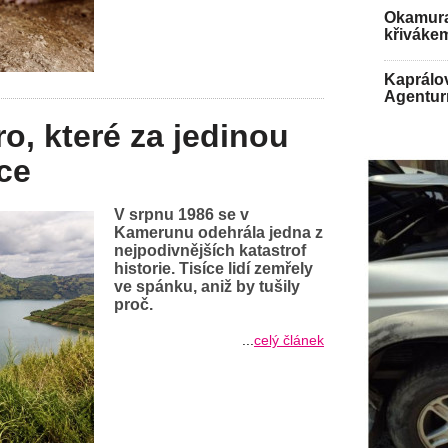
Okamura
křiváke
Kaprálo
Agenturn
o, které za jedinou
ce
V srpnu 1986 se v
Kamerunu odehrála jedna z
nejpodivnějších katastrof
historie. Tisíce lidí zemřely
ve spánku, aniž by tušily
proč.
...
celý článek