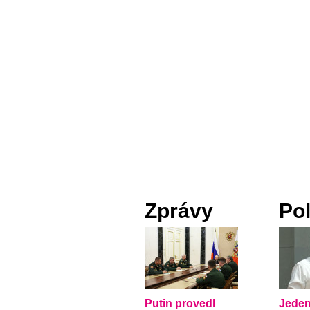
Zprávy
Pol
Putin provedl
Jeden