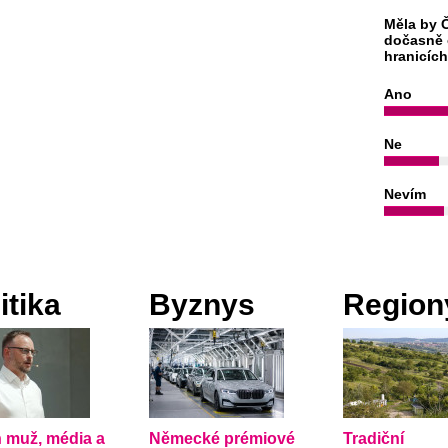
Měla by Č
dočasně 
hranicíc
Ano
Ne
Nevím
itika
Byznys
Region
 muž, média a
Německé prémiové
Tradiční