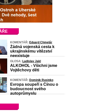
ÁŘE
KOMENTÁŘ:
Eduard Chmelár
Žádná vojenská cesta k
ukrajinskému vítězství
neexistuje
GLOSA:
Ladislav Jakl
ALKOHOL - Všichni jsme
Vojtěchovy děti
KOMENTÁŘ:
Dominik Rusinko
Evropa soupeří s Čínou o
budoucnost svého
autoprůmyslu