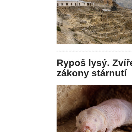
Rypoš lysý. Zvíř
zákony stárnutí