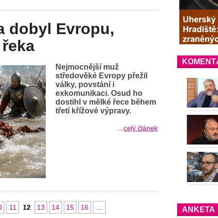
a dobyl Evropu,
 řeka
KOMENT
Nejmocnější muž
středověké Evropy přežil
války, povstání i
exkomunikaci. Osud ho
dostihl v mělké řece během
třetí křížové výpravy.
...
celý článek
0
11
12
13
14
15
16
...
ANKETA