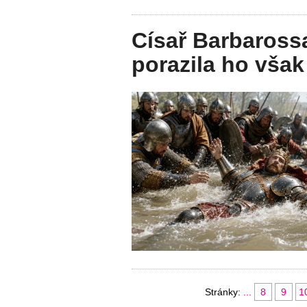
Císař Barbaross
porazila ho však
Stránky:
...
8
9
1