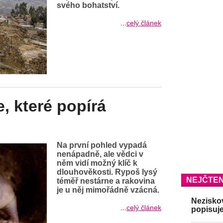
svého bohatství.
...
celý článek
e, které popírá
Na první pohled vypadá
nenápadně, ale vědci v
něm vidí možný klíč k
dlouhověkosti. Rypoš lysý
NEJČTEN
téměř nestárne a rakovina
je u něj mimořádně vzácná.
Neziskov
...
celý článek
popisuje