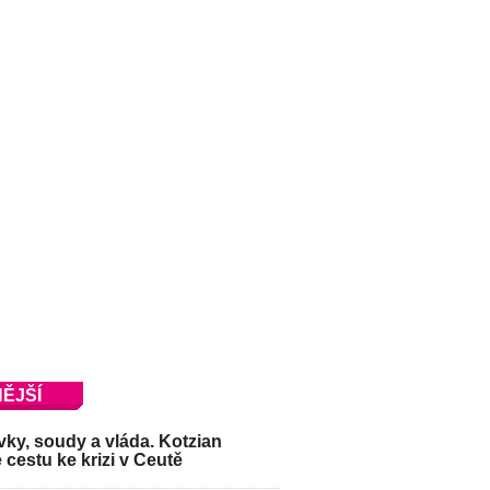
ĚJŠÍ
ky, soudy a vláda. Kotzian
 cestu ke krizi v Ceutě