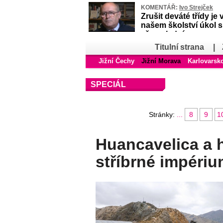
KOMENTÁŘ:
Ivo Strejček
Zrušit deváté třídy je 
našem školství úkol 
až poslední
Titulní strana
|
Jižní Čechy
Jižní Morava
Karlovarsk
SPECIÁL
Stránky:
...
8
9
1
Huancavelica a h
stříbrné impéri