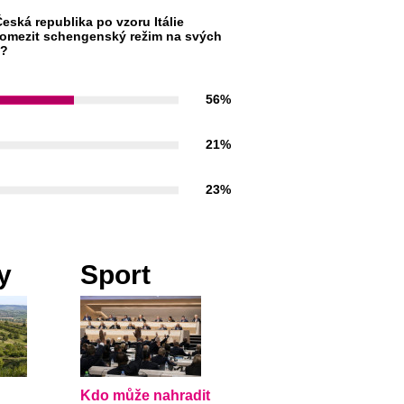
eská republika po vzoru Itálie
omezit schengenský režim na svých
h?
56%
21%
23%
y
Sport
Kdo může nahradit