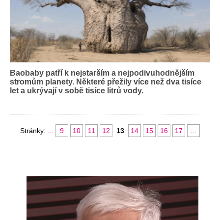
Baobaby patří k nejstarším a nejpodivuhodnějším
stromům planety. Některé přežily více než dva tisíce
let a ukrývají v sobě tisíce litrů vody.
Stránky:
...
9
10
11
12
13
14
15
16
17
...