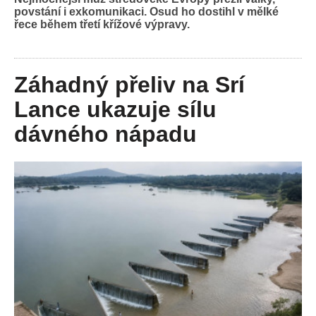
povstání i exkomunikaci. Osud ho dostihl v mělké
řece během třetí křížové výpravy.
Záhadný přeliv na Srí
Lance ukazuje sílu
dávného nápadu