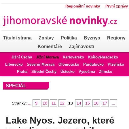
Regionální novinky
|
První zprávy
Titulní strana
Zprávy
Politika
Byznys
Regiony
Komentáře
Zajímavosti
Jižní Čechy
Jižní Morava
Karlovarsko
Královéhradecko
Liberecko
Severní Morava
Olomoucko
Pardubicko
Plzeňsko
Praha
Střední Čechy
Ústecko
Vysočina
Zlínsko
SPECIÁL
Stránky:
...
9
10
11
12
13
14
15
16
17
...
Lake Nyos. Jezero, které