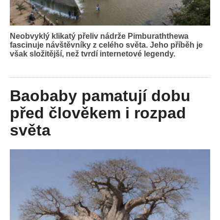
Neobvyklý klikatý přeliv nádrže Pimburaththewa
fascinuje návštěvníky z celého světa. Jeho příběh je
však složitější, než tvrdí internetové legendy.
Baobaby pamatují dobu
před člověkem i rozpad
světa