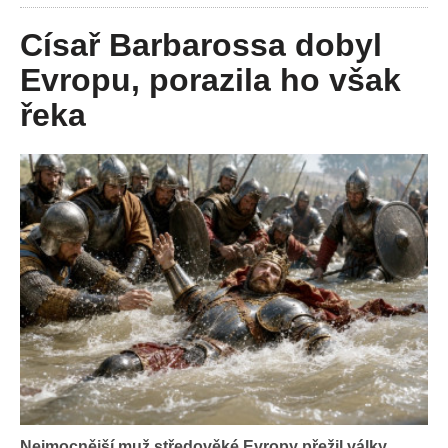
Císař Barbarossa dobyl
Evropu, porazila ho však
řeka
Nejmocnější muž středověké Evropy přežil války,