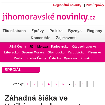
Regionální novinky
|
První zprávy
Titulní strana
Zprávy
Politika
Byznys
Regiony
Komentáře
Zajímavosti
Jižní Čechy
Jižní Morava
Karlovarsko
Královéhradecko
Liberecko
Severní Morava
Olomoucko
Pardubicko
Plzeňsko
Praha
Střední Čechy
Ústecko
Vysočina
Zlínsko
SPECIÁL
Stránky:
1
2
3
4
5
6
7
8
9
...
Záhadná šiška ve