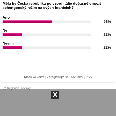
Měla by Česká republika po vzoru Itálie dočasně omezit
schengenský režim na svých hranicích?
Ano
56%
Ne
22%
Nevím
22%
Klasická verze
|
Zaregistrujte se
|
Kontakty
|
RSS
(c) Regionální novinky
X