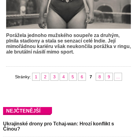
Porážela jednoho mužského soupeře za druhým,
plnila stadiony a stala se senzací celé Indie. Její
mimořádnou kariéru však neukončila porážka v ringu,
ale brutální násilí mimo sport.
Stránky:
1
2
3
4
5
6
7
8
9
...
NEJČTENĚJŠÍ
Ukrajinské drony pro Tchaj-wan: Hrozí konflikt s
Čínou?