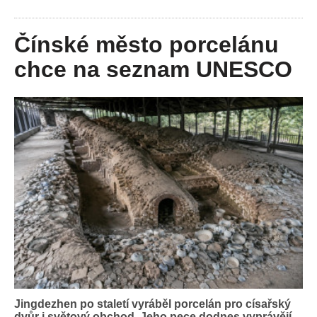
Čínské město porcelánu
chce na seznam UNESCO
Jingdezhen po staletí vyráběl porcelán pro císařský
dvůr i světový obchod. Jeho pece dodnes vyprávějí